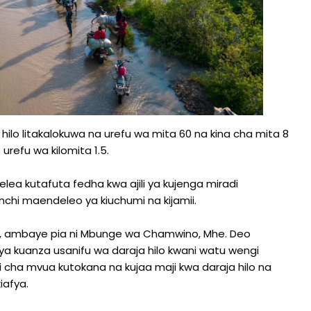
lo litakalokuwa na urefu wa mita 60 na kina cha mita 8
refu wa kilomita 1.5.
ea kutafuta fedha kwa ajili ya kujenga miradi
chi maendeleo ya kiuchumi na kijamii.
EMI, ambaye pia ni Mbunge wa Chamwino, Mhe. Deo
a kuanza usanifu wa daraja hilo kwani watu wengi
 cha mvua kutokana na kujaa maji kwa daraja hilo na
iafya.