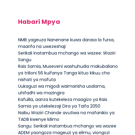
Habari Mpya
NMB yageuza Nanenane kuwa darasa la fursa,
maarifa na uwezeshaji
Serikali inatambua mchango wa wazee: Waziri
Sangu
Rais Samia, Museveni washuhudia makubaliano
ya trilioni 56 kuifanya Tanga kituo kikuu cha
nishati ya mafuta
Uukaguzi wa migodi waimarisha usalama,
uhifadhi wa mazingira
Kafulila, aanza kutekeleza maagizo ya Rais
Samia ya utekelezaji Dira ya Taifa 2050
Naibu Waziri Chande avutiwa na mafanikio ya
TADB kwenye kilimo
Sangu: Serikali inatambua mchango wa wazee
ADEM yaongoza mageuzi ya elimu, viongozi