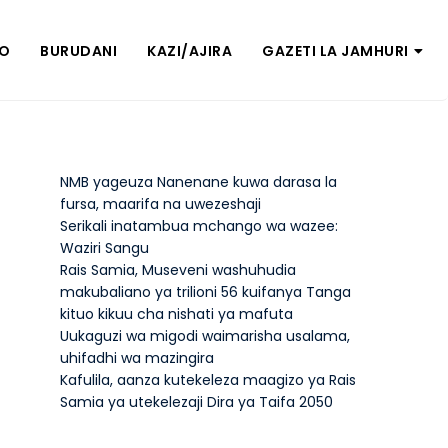
ZO
BURUDANI
KAZI/AJIRA
GAZETI LA JAMHURI
NMB yageuza Nanenane kuwa darasa la
fursa, maarifa na uwezeshaji
Serikali inatambua mchango wa wazee:
Waziri Sangu
Rais Samia, Museveni washuhudia
makubaliano ya trilioni 56 kuifanya Tanga
kituo kikuu cha nishati ya mafuta
Uukaguzi wa migodi waimarisha usalama,
uhifadhi wa mazingira
Kafulila, aanza kutekeleza maagizo ya Rais
Samia ya utekelezaji Dira ya Taifa 2050