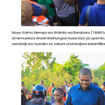
Naye, Kaimu Meneja wa Wakala wa Barabara (TANRO
amemueleza Waziri Bashungwa kuwa kazi ya upembuzi 
uandaaji wa nyaraka za zabuni unatarajiwa kukamilika