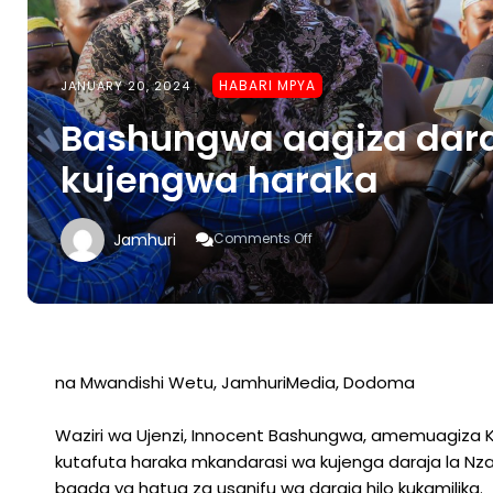
HABARI MPYA
JANUARY 20, 2024
Bashungwa aagiza dara
kujengwa haraka
On
Jamhuri
Comments Off
Bashungwa
Aagiza
Daraja
La
Nzali
–
Chamwino
na Mwandishi Wetu, JamhuriMedia, Dodoma
Kujengwa
Haraka
Waziri wa Ujenzi, Innocent Bashungwa, amemuagiza Ka
kutafuta haraka mkandarasi wa kujenga daraja la Nza
baada ya hatua za usanifu wa daraja hilo kukamilika.