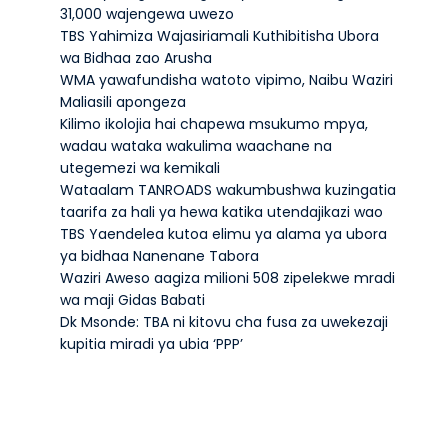
31,000 wajengewa uwezo
TBS Yahimiza Wajasiriamali Kuthibitisha Ubora
wa Bidhaa zao Arusha
WMA yawafundisha watoto vipimo, Naibu Waziri
Maliasili apongeza
Kilimo ikolojia hai chapewa msukumo mpya,
wadau wataka wakulima waachane na
utegemezi wa kemikali
Wataalam TANROADS wakumbushwa kuzingatia
taarifa za hali ya hewa katika utendajikazi wao
TBS Yaendelea kutoa elimu ya alama ya ubora
ya bidhaa Nanenane Tabora
Waziri Aweso aagiza milioni 508 zipelekwe mradi
wa maji Gidas Babati
Dk Msonde: TBA ni kitovu cha fusa za uwekezaji
kupitia miradi ya ubia ‘PPP’