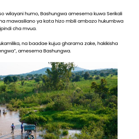
iso wilayani humo, Bashungwa amesema kuwa Serikali
isha mawasiliano ya kata hizo mbili ambazo hukumbwa
ipindi cha mvua.
ukamilika, na baadae kujua gharama zake, hakikisha
 kujengwa”, amesema Bashungwa.