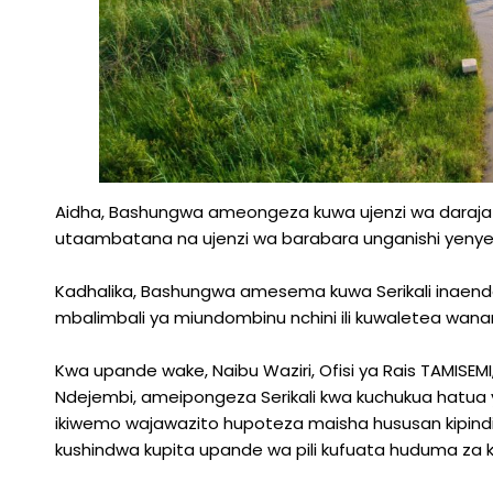
Aidha, Bashungwa ameongeza kuwa ujenzi wa daraja hi
utaambatana na ujenzi wa barabara unganishi yenye u
Kadhalika, Bashungwa amesema kuwa Serikali inaendel
mbalimbali ya miundombinu nchini ili kuwaletea wanan
Kwa upande wake, Naibu Waziri, Ofisi ya Rais TAMIS
Ndejembi, ameipongeza Serikali kwa kuchukua hatua y
ikiwemo wajawazito hupoteza maisha hususan kipindi
kushindwa kupita upande wa pili kufuata huduma za k