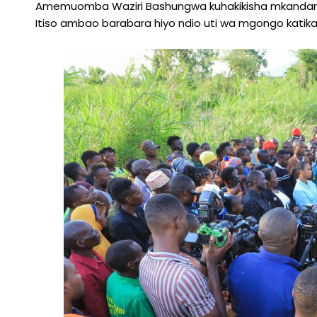
Amemuomba Waziri Bashungwa kuhakikisha mkandarasi 
Itiso ambao barabara hiyo ndio uti wa mgongo katik