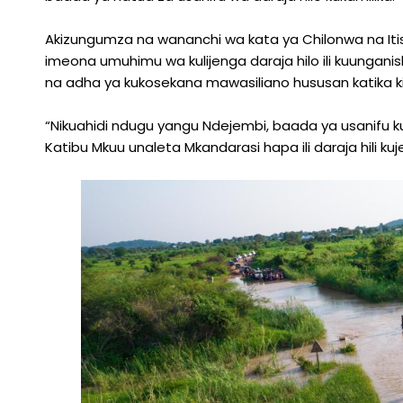
Akizungumza na wananchi wa kata ya Chilonwa na It
imeona umuhimu wa kulijenga daraja hilo ili kuungan
na adha ya kukosekana mawasiliano hususan katika k
“Nikuahidi ndugu yangu Ndejembi, baada ya usanifu k
Katibu Mkuu unaleta Mkandarasi hapa ili daraja hili