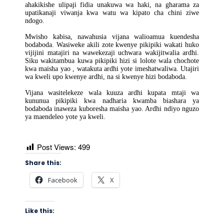
ahakikishe ulipaji fidia unakuwa wa haki, na gharama za
upatikanaji viwanja kwa watu wa kipato cha chini ziwe
ndogo.
Mwisho kabisa, nawahusia vijana walioamua kuendesha
bodaboda. Wasiweke akili zote kwenye pikipiki wakati huko
vijijini matajiri na wawekezaji uchwara wakijitwalia ardhi.
Siku wakitambua kuwa pikipiki hizi si lolote wala chochote
kwa maisha yao , watakuta ardhi yote imeshatwaliwa. Utajiri
wa kweli upo kwenye ardhi, na si kwenye hizi bodaboda.
Vijana wasitelekeze wala kuuza ardhi kupata mtaji wa
kununua pikipiki kwa nadharia kwamba biashara ya
bodaboda inaweza kuboresha maisha yao. Ardhi ndiyo nguzo
ya maendeleo yote ya kweli.
Post Views:
499
Share this:
Facebook
X
Like this: