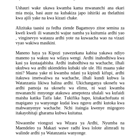
Ushauri wake ukawa kwamba kama mwananchi ana ekari
mia moja, basi auze na kubakiza japo ishiriki au thelathini
kwa ajili yake na kwa kizazi chake.
Alizitaka taasisi za fedha ziende Bagamoyo zitoe semina za
kweli kweli ili wananchi wajue namba ya kuitumia ardhi yao
, vinginevyo watauza ardhi yote na kuwaacha wao na vizazi
vyao wakiwa masikini.
Maneno haya ya Kipozi yawezekana kabisa yakawa ndiyo
maneno ya wakuu wa wilaya wengi. Ardhi inahodhiwa kwa
kasi ya kustaajabisha. Ardhi inahodhiwa na wachache, ilhali
ukubwa wa ardhi ukiendelea kubaki ule ule. Hii maana yake
nini? Maana yake ni kwamba ndani ya kipindi kifupi, ardhi
itakuwa imetwaliwa na wachache, ilhali kundi kubwa la
Watanzania likiwa halina ardhi. Ukichanganya ukosefu wa
ardhi pamoja na ukosefu wa elimu, ni wazi kwamba
mwananchi mnyonge atakuwa amepoteza uhalali wa kufaidi
maisha katika Taifa lake. Tukifika hapo, kitakachofuata ni
mapigano ya wanyonge kudai kwa nguvu ardhi kutoka kwa
mabwanyenye wachache. Nchi itaingia kwenye migogoro
itakayohitaji gharama kubwa kuitatua.
Niwaombe viongozi wa Wizara ya Ardhi, Nyumba na
Maendeleo ya Makazi wawe radhi kwa lolote alimradi tu
walinde ardhi ya Watanzania wanyonge.