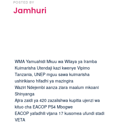
POSTED BY
Jamhuri
WMA Yamuahidi Mkuu wa Wilaya ya Iramba
Kuimarisha Utendaji kazi kwenye Vipimo
Tanzania, UNEP mguu sawa kuimarisha
ushirikiano hifadhi ya mazingira
Waziri Ndejembi aanza ziara maalum mkoani
Shinyanga
Ajira zaidi ya 420 zazalishwa kupitia ujenzi wa
kituo cha EACOP PS4 Mbogwe
EACOP yafadhili vijana 17 kusomea ufundi stadi
VETA