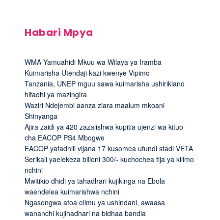
Habari Mpya
WMA Yamuahidi Mkuu wa Wilaya ya Iramba
Kuimarisha Utendaji kazi kwenye Vipimo
Tanzania, UNEP mguu sawa kuimarisha ushirikiano
hifadhi ya mazingira
Waziri Ndejembi aanza ziara maalum mkoani
Shinyanga
Ajira zaidi ya 420 zazalishwa kupitia ujenzi wa kituo
cha EACOP PS4 Mbogwe
EACOP yafadhili vijana 17 kusomea ufundi stadi VETA
Serikali yaelekeza bilioni 300/- kuchochea tija ya kilimo
nchini
Mwitikio dhidi ya tahadhari kujikinga na Ebola
waendelea kuimarishwa nchini
Ngasongwa atoa elimu ya ushindani, awaasa
wananchi kujihadhari na bidhaa bandia