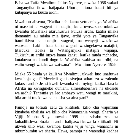
Baba wa Taifa Mwalimu Julius Nyerere, mwaka 1958 wakati
Tanganyika ikiwa haijapata Uhuru, aliona hatari hii ya
kutapanya au kuuza ardhi.
Mwalimu alisema, “Katika nchi kama yetu ambayo Waafrika
ni maskini na wageni ni matajiri, kuna uwezekano mkubwa
kwamba Mwafrika akiruhusiwa kuiuza ardhi, katika miaka
themanini au miaka mia ijayo, ardhi yote ya Tanganyika
itamilikiwa na matajiri wageni, na wenyeji watakuwa
watwana. Lakini hata kama wageni wasingekuwa matajiri,
litaibuka tabaka la Watanganyika matajiri wajanja.
Tukiruhusu ardhi iuzwe kama kanzu, katika muda mchache,
kutakuwa na kundi dogo la Waafrika wakiwa na ardhi, na
walio wengi watakuwa watwana” – Mwalimu Nyerere, 1958.
Miaka 55 baada ya kauli ya Mwalimu, ukweli huo unafutwa
kwa hoja gani? Mweledi gani asiyejua athari za wazalendo
kukosa ardhi? Je, si kweli kwamba vita nyingi katika Bara la
Afrika na kwingineko duniani, zimesababishwa na ukosefu
wa ardhi? Tanzania ya leo ambayo watu wengi tu masikini,
bila ardhi tutakuwa na maisha ya aina gani?
Pamoja na tofauti zetu za kiitikadi, kilio cha wapinzani
kinabeba uhalisia wa kilio cha Watanzania wengi. Sheria ya
Vijiji Namba 5 ya mwaka 1999 ina sababu zote za
kubadilishwa. Suala la ardhi halipaswi kuwa la kiitikadi. Ni
ukweli ulio wazi kwamba katika vijiji vingi, wananchi ni
mbumbumbu wa sheria. Hawa, pamoja na watendaji kadhaa