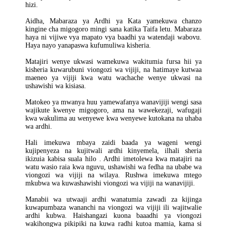
hizi.
Aidha, Mabaraza ya Ardhi ya Kata yamekuwa chanzo
kingine cha migogoro mingi sana katika Taifa letu. Mabaraza
haya ni vijiwe vya mapato vya baadhi ya watendaji wabovu.
Haya nayo yanapaswa kufumuliwa kisheria.
Matajiri wenye ukwasi wamekuwa wakitumia fursa hii ya
kisheria kuwarubuni viongozi wa vijiji, na hatimaye kutwaa
maeneo ya vijiji kwa watu wachache wenye ukwasi na
ushawishi wa kisiasa.
Matokeo ya mwanya huu yamewafanya wanavijiji wengi sasa
wajikute kwenye migogoro, ama na wawekezaji, wafugaji
kwa wakulima au wenyewe kwa wenyewe kutokana na uhaba
wa ardhi.
Hali imekuwa mbaya zaidi baada ya wageni wengi
kujipenyeza na kujitwali ardhi kinyemela, ilhali sheria
ikizuia kabisa suala hilo . Ardhi imetolewa kwa matajiri na
watu wasio raia kwa nguvu, ushawishi wa fedha na ubabe wa
viongozi wa vijiji na wilaya. Rushwa imekuwa mtego
mkubwa wa kuwashawishi viongozi wa vijiji na wanavijiji.
Manabii wa utwaaji ardhi wanatumia zawadi za kijinga
kuwapumbaza wananchi na viongozi wa vijiji ili wajitwalie
ardhi kubwa. Haishangazi kuona baaadhi ya viongozi
wakihongwa pikipiki na kuwa radhi kutoa mamia, kama si