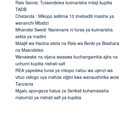
Rais Samia: Tutaendelea kuimarisha mitaji kupitia
TADB
Chatanda : Mikopo asilimia 10 imebadili maisha ya
wananchi Mbalizi
Mhandisi Swedi: Nanenane ni fursa ya kuimarisha
sekta ya madini
Msajili wa Hazina ateta na Rais wa Benki ya Biashara
na Maendeleo
Wanawake na vijana waaswa kuchangamkia ajira na
uchumi kupitia nishati safi
REA yapeleka fursa ya mkopo nafuu wa ujenzi wa
vituo vidogo vya mafuta vijijini kwa wanaushirika wote
Tanzania
Mgalu apongeza hatua za Serikali kuhamasisha
matumizi ya nishati safi ya kupikia