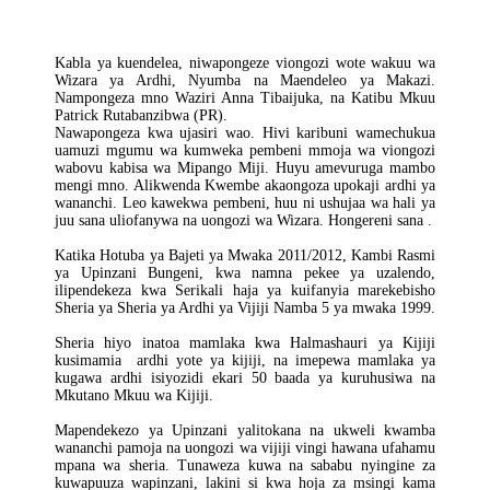
Wapi?
Kabla ya kuendelea, niwapongeze viongozi wote wakuu wa
Wizara ya Ardhi, Nyumba na Maendeleo ya Makazi.
Nampongeza mno Waziri Anna Tibaijuka, na Katibu Mkuu
Patrick Rutabanzibwa (PR).
Nawapongeza kwa ujasiri wao. Hivi karibuni wamechukua
uamuzi mgumu wa kumweka pembeni mmoja wa viongozi
wabovu kabisa wa Mipango Miji. Huyu amevuruga mambo
mengi mno. Alikwenda Kwembe akaongoza upokaji ardhi ya
wananchi. Leo kawekwa pembeni, huu ni ushujaa wa hali ya
juu sana uliofanywa na uongozi wa Wizara. Hongereni sana .
Katika Hotuba ya Bajeti ya Mwaka 2011/2012, Kambi Rasmi
ya Upinzani Bungeni, kwa namna pekee ya uzalendo,
ilipendekeza kwa Serikali haja ya kuifanyia marekebisho
Sheria ya Sheria ya Ardhi ya Vijiji Namba 5 ya mwaka 1999.
Sheria hiyo inatoa mamlaka kwa Halmashauri ya Kijiji
kusimamia ardhi yote ya kijiji, na imepewa mamlaka ya
kugawa ardhi isiyozidi ekari 50 baada ya kuruhusiwa na
Mkutano Mkuu wa Kijiji.
Mapendekezo ya Upinzani yalitokana na ukweli kwamba
wananchi pamoja na uongozi wa vijiji vingi hawana ufahamu
mpana wa sheria. Tunaweza kuwa na sababu nyingine za
kuwapuuza wapinzani, lakini si kwa hoja za msingi kama