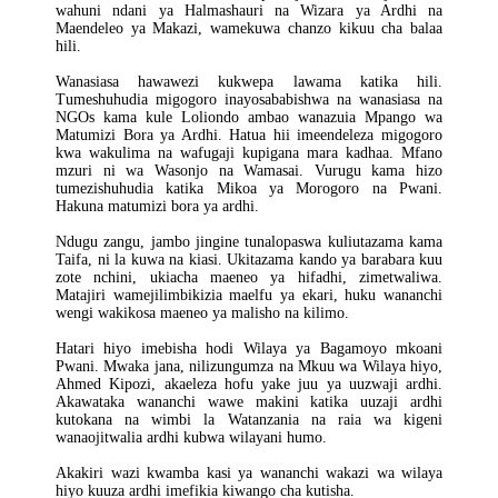
wahuni ndani ya Halmashauri na Wizara ya Ardhi na
Maendeleo ya Makazi, wamekuwa chanzo kikuu cha balaa
hili.
Wanasiasa hawawezi kukwepa lawama katika hili.
Tumeshuhudia migogoro inayosababishwa na wanasiasa na
NGOs kama kule Loliondo ambao wanazuia Mpango wa
Matumizi Bora ya Ardhi. Hatua hii imeendeleza migogoro
kwa wakulima na wafugaji kupigana mara kadhaa. Mfano
mzuri ni wa Wasonjo na Wamasai. Vurugu kama hizo
tumezishuhudia katika Mikoa ya Morogoro na Pwani.
Hakuna matumizi bora ya ardhi.
Ndugu zangu, jambo jingine tunalopaswa kuliutazama kama
Taifa, ni la kuwa na kiasi. Ukitazama kando ya barabara kuu
zote nchini, ukiacha maeneo ya hifadhi, zimetwaliwa.
Matajiri wamejilimbikizia maelfu ya ekari, huku wananchi
wengi wakikosa maeneo ya malisho na kilimo.
Hatari hiyo imebisha hodi Wilaya ya Bagamoyo mkoani
Pwani. Mwaka jana, nilizungumza na Mkuu wa Wilaya hiyo,
Ahmed Kipozi, akaeleza hofu yake juu ya uuzwaji ardhi.
Akawataka wananchi wawe makini katika uuzaji ardhi
kutokana na wimbi la Watanzania na raia wa kigeni
wanaojitwalia ardhi kubwa wilayani humo.
Akakiri wazi kwamba kasi ya wananchi wakazi wa wilaya
hiyo kuuza ardhi imefikia kiwango cha kutisha.