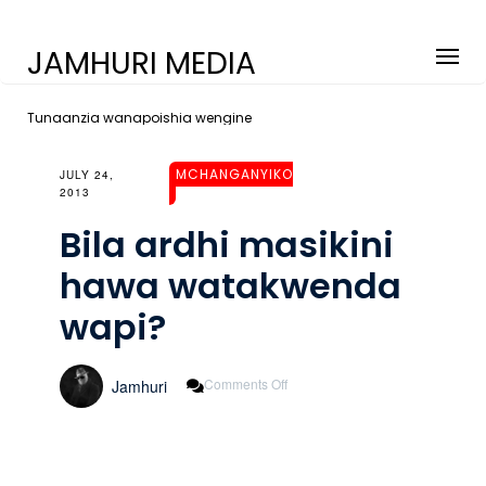
JAMHURI MEDIA
Tunaanzia wanapoishia wengine
MCHANGANYIKO
JULY 24,
2013
Bila ardhi masikini
hawa watakwenda
wapi?
On
Comments Off
Jamhuri
Bila
Ardhi
Masikini
Hawa
Watakwenda