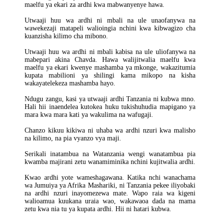
maelfu ya ekari za ardhi kwa mabwanyenye hawa.
Utwaaji huu wa ardhi ni mbali na ule unaofanywa na
wawekezaji matapeli walioingia nchini kwa kibwagizo cha
kuanzisha kilimo cha mibono.
Utwaaji huu wa ardhi ni mbali kabisa na ule uliofanywa na
mabepari akina Chavda. Hawa walijitwalia maelfu kwa
maelfu ya ekari kwenye mashamba ya mkonge, wakazitumia
kupata mabilioni ya shilingi kama mikopo na kisha
wakayatelekeza mashamba hayo.
Ndugu zangu, kasi ya utwaaji ardhi Tanzania ni kubwa mno.
Hali hii inaendelea kutokea huku tukishuhudia mapigano ya
mara kwa mara kati ya wakulima na wafugaji.
Chanzo kikuu kikiwa ni uhaba wa ardhi nzuri kwa malisho
na kilimo, na pia vyanzo vya maji.
Serikali inatambua na Watanzania wengi wanatambua pia
kwamba majirani zetu wanamiminika nchini kujitwalia ardhi.
Kwao ardhi yote wameshagawana. Katika nchi wanachama
wa Jumuiya ya Afrika Mashariki, ni Tanzania pekee iliyobaki
na ardhi nzuri inayomezewa mate. Wapo raia wa kigeni
walioamua kuukana uraia wao, wakawaoa dada na mama
zetu kwa nia tu ya kupata ardhi. Hii ni hatari kubwa.