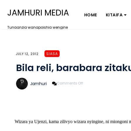
JAMHURI MEDIA
HOME
KITAIFA
Tunaanzia wanapoishia wengine
SIASA
JULY 12, 2012
Bila reli, barabara zitak
On
Jamhuri
Comments Off
Bila
Reli,
Barabara
Zitakufa
Wizara ya Ujenzi, kama zilivyo wizara nyingine, ni miongoni 