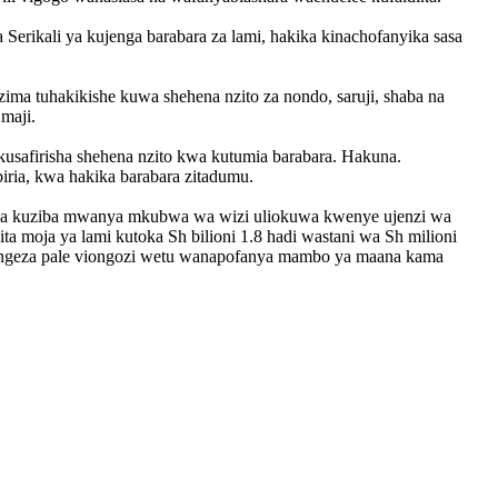
erikali ya kujenga barabara za lami, hakika kinachofanyika sasa
azima tuhakikishe kuwa shehena nzito za nondo, saruji, shaba na
maji.
safirisha shehena nzito kwa kutumia barabara. Hakuna.
iria, kwa hakika barabara zitadumu.
wa kuziba mwanya mkubwa wa wizi uliokuwa kwenye ujenzi wa
ita moja ya lami kutoka Sh bilioni 1.8 hadi wastani wa Sh milioni
upongeza pale viongozi wetu wanapofanya mambo ya maana kama