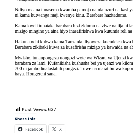
Ndiyo maana tunasema kwamba pamoja na nia nzuri na kasi ya S
ni kama kutwanga maji kwenye kinu. Barabara hazitadumu.
Kama kweli tunataka barabara hizi zidumu na ziwe na tija ni l
mizigo mingine ya aina hiyo inasafirishwa kwa kutumia reli na 
Hakuna nchi kubwa kama Tanzania iliyoweza kuendelea kwa ku
Barabara zikibaki kuwa za kusafirisha mizigo ya kawaida na ab
Mwisho, tunaupongeza uongozi wote wa Wizara ya Ujenzi k
barabara za lami. Kufanikisha kushusha bei ya ujenzi wa kilom
700 ni jambo linalostahili pongezi. Tuwe na utaratibu wa k
haya. Hongereni sana.
Post Views:
637
Share this:
Facebook
X