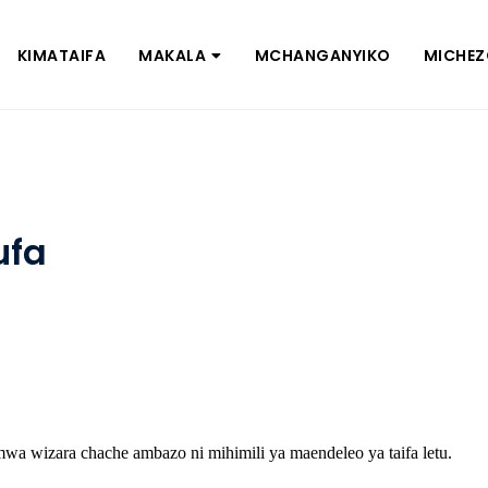
KIMATAIFA
MAKALA
MCHANGANYIKO
MICHE
ufa
mwa wizara chache ambazo ni mihimili ya maendeleo ya taifa letu.