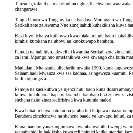
Tanzania, tofauti na makoloni mengine, iliachwa na watawala dh
changarawe.
Tangu Uhuru wa Tanganyika na baadaye Muungano wa Tangan
Serikali zote za Awamu Nne zimejitahidi kuhakikisha kuwa ba
Kazi hiyo licha ya kufanywa kwa miaka mingi, bado inakabili
kirahisi kutokana na ubovu au kutokuwapo barabara.
Pamoja na hali hiyo, ukweli ni kwamba Serikali zote zimeend
za lami. Mpango huo umefanikiwa kwa kiwango cha kutia mat
Mathalani, Mtanzania aliyefariki mwaka 1990, kama angeweza 
Salaam hadi Mwanza kwa saa kadhaa, asingeweza kuamini. Pal
budi kuipongeza.
Pamoja na kasi kubwa ya ujenzi huu, bado kuna dosari ambay
kubwa tunaloliona hapa ni kwamba barabara hizi zinaweza zi
shehena nzito zinazosafirishwa kwa kutumia malori.
Kwa bahati mbaya hatukuona jambo hili likipewa mtazamo mpy
Barabara zimelemewa na shehena baada ya kuwapo juhudi za mak
Kuna maneno yanazungumzwa kwamba wamiliki wengi wa mal
wanajitahidi kuhakikisha kuwa reli hairejei katika utendaji ka