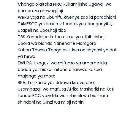
Chongolo aitaka NIRC kukamilisha ugawaji wa
pampu za umwagiliaji
WRRB yaja na ubunifu kwenye zao la parachichi
TAMESOT yakemea vitendo vya udanganyifu,
utapeli na uposhaji tiba
TBS Yaendelea kutoa elimu ya uthibitishaji
ubora wa bidhaa Nanenane Morogoro
Katibu Tawala Tanga avutiwa na sayansi ya hali
ya hewa
EWURA: Ukaguzi wa mifumo ya umeme kila
baada ya miaka mitano unaweza kuzuia
majanga ya moto
BPA: Tanzania yazidi kuwa kitovu cha
usambazaji wa mafuta Afrika Mashariki na Kati
Londo: FCC yazidi kuwa mhimili wa biashara
shindani na ulinzi wa mlaji nchini