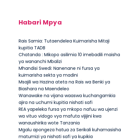
Habari Mpya
Rais Samia: Tutaendelea Kuimarisha Mitaji
kupitia TADB
Chatanda : Mikopo asilimia 10 imebadili maisha
ya wananchi Mbalizi
Mhandisi Swedi: Nanenane ni fursa ya
kuimarisha sekta ya madini
Msajili wa Hazina ateta na Rais wa Benki ya
Biashara na Maendeleo
Wanawake na vijana waaswa kuchangamkia
ajira na uchumi kupitia nishati safi
REA yapeleka fursa ya mkopo nafuu wa ujenzi
wa vituo vidogo vya mafuta vijijini kwa
wanaushirika wote Tanzania
Mgalu apongeza hatua za Serikali kuhamasisha
matumizi ya nishati safi ya kupikia