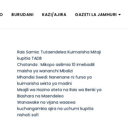
ZO
BURUDANI
KAZI/AJIRA
GAZETI LA JAMHURI
Rais Samia: Tutaendelea Kuimarisha Mitaji
kupitia TADB
Chatanda : Mikopo asilimia 10 imebadili
maisha ya wananchi Mbalizi
Mhandisi Swedi: Nanenane ni fursa ya
kuimarisha sekta ya madini
Msajili wa Hazina ateta na Rais wa Benki ya
Biashara na Maendeleo
Wanawake na vijana waaswa
kuchangamkia ajira na uchumi kupitia
nishati safi