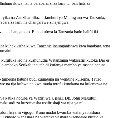
alimu ikiwa haina barabara, si za lami tu, bali hata za
yika na Zanzibar uliozaa Jamhuri ya Muungano wa Tanzania,
rabara za lami na changarawe zinajengwa.
wa na changamoto. Eneo kubwa la Tanzania bado halifikiki
elea kuhakikisha kuwa Tanzania inaunganishwa kwa barabara, tena
umaini.
kufufuka leo na kushuhudia Watanzania wakisafiri kutoka Dar es
e ambako Serikali inajitahidi kufanya mambo ya maana hatuna
o tumeona hatuna budi kuungana na wengine kuisema. Tatizo
siwe na tija kubwa na kwa muda mrefu kutokana na kulemewa na
a katika hotuba ya Waziri wa Ujenzi, Dk. John Magufuli.
usudi za kuzorotesha usafirishaji wa njia ya reli.
ori haya ni vigogo. Kuna madai kwamba wafanyabiashara
zi ili vigogo wanasiasa na wafanyabiashara waendelee kufaidika.