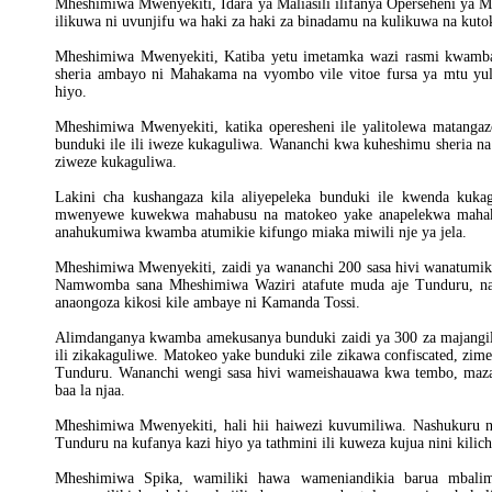
Mheshimiwa Mwenyekiti, Idara ya Maliasili ilifanya Operseheni ya 
ilikuwa ni uvunjifu wa haki za haki za binadamu na kulikuwa na kuto
Mheshimiwa Mwenyekiti, Katiba yetu imetamka wazi rasmi kwamba
sheria ambayo ni Mahakama na vyombo vile vitoe fursa ya mtu yule
hiyo.
Mheshimiwa Mwenyekiti, katika operesheni ile yalitolewa matangazo
bunduki ile ili iweze kukaguliwa. Wananchi kwa kuheshimu sheria na 
ziweze kukaguliwa.
Lakini cha kushangaza kila aliyepeleka bunduki ile kwenda kukag
mwenyewe kuwekwa mahabusu na matokeo yake anapelekwa mahakam
anahukumiwa kwamba atumikie kifungo miaka miwili nje ya jela.
Mheshimiwa Mwenyekiti, zaidi ya wananchi 200 sasa hivi wanatumikia 
Namwomba sana Mheshimiwa Waziri atafute muda aje Tunduru, naj
anaongoza kikosi kile ambaye ni Kamanda Tossi.
Alimdanganya kwamba amekusanya bunduki zaidi ya 300 za majangil
ili zikakaguliwe. Matokeo yake bunduki zile zikawa confiscated, zim
Tunduru. Wananchi wengi sasa hivi wameishauawa kwa tembo, maza
baa la njaa.
Mheshimiwa Mwenyekiti, hali hii haiwezi kuvumiliwa. Nashukuru 
Tunduru na kufanya kazi hiyo ya tathmini ili kuweza kujua nini kilic
Mheshimiwa Spika, wamiliki hawa wameniandikia barua mbalimb