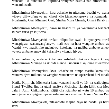
wanaomiliki bunduki za kujilinda wenyewe bastola nao zimechuku
wanamkusudia.
Mheshimiwa Mwenyekiti, kwa uchache tu nitasoma baadhi ya wananc
vibaya vilivyofanywa na kikosi kile kinachoongozwa na Kamand
Ndalamila, Gasi Mhamed Gasi, Shaibu Musa Chande, Omari Rajab S
Mheshimiwa Mwenyekiti, hawa ni baadhi tu ya Watanzania wachac
kupata fursa ya kujitetea.
Mheshimiwa Mwenyekiti, wakati nilipouliza swali la nyongeza mwa
wanapigwa, wananyang’anywa mali zao na hata wengine ambao wa
Waziri kwa masikitiko makubwa kutokana na majibu ambayo ame
yeyote ambaye amewahi kufanyiwa vitendo hivyo.
Nikamuuliza je, endapo kutatokea ushahidi utakuwa tayari kuw
Mheshimiwa Mbunge na ikibidi niende Tunduru nikajionee mwenyewe
Mheshimiwa Mwenyekiti, kwa uchache tu nimpe taarifa kama if
wamevunjwa mikono na wengine wameuawa na operesheni hizi mbalimb
Katika Kijiji cha Michesela kuna wananchi zaidi ya 16, na waliopi
Hausi Twalibu jina la utani anaitwa Mchicha. Halafu kijiji cha
Jafari Amir Chikombola. Kijiji cha Kiumbo ni watu 10 ambao wa
mmojawapo alipigwa mpaka kufa ambaye anaitwa Hussein Salum Pasiet
Mheshimiwa Mwenyekiti, nitakabidhi majina haya na baadhi ya bar
kazi.