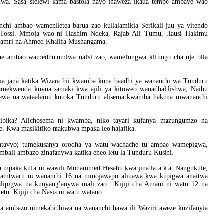
liwa. Sasa sielewi kama bastola nayo inaweza ikaua tembo ambaye wao
hi ambao wameniletea barua zao kuilalamikia Serikali juu ya vitendo
a Tossi. Mmoja wao ni Hashim Ndeka, Rajab Ali Tumu, Hausi Hakimu
hamri na Ahmed Khalifa Mushangama.
he ambao wamedhulumiwa nafsi zao, wamefungwa kifungo cha nje bila
ka jana katika Wizara hii kwamba kuna baadhi ya wananchi wa Tunduru
mekwenda kuvua samaki kwa ajili ya kitoweo wanadhalilishwa, Naibu
pewa na wataalamu kutoka Tunduru alisema kwamba hakuna mwananchi
ajibika? Alichosema ni kwamba, niko tayari kufanya mazungumzo na
. Kwa masikitiko makubwa mpaka leo hajafika.
uatavyo; tumekusanya orodha ya watu wachache tu ambao wamepigwa,
ali ambazo zinafanywa katika eneo letu la Tunduru Kusini.
gwa mpaka kufa ni wawili Mohammed Hesabu kwa jina la a.k.a. Nangukule,
 Meyamtwaru ni wananchi 16 na mmojawapo aliuawa kwa kupigwa anaitwa
lipigwa na kunyang’anywa mali zao. Kijiji cha Amani ni watu 12 na
u. Kijiji cha Nasia ni watu watano.
ua ambazo nimekabidhiwa na wananchi hawa ili Waziri aweze kuzifanyia