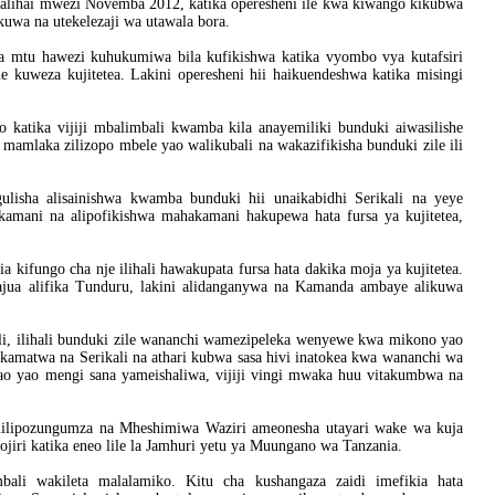
Malihai mwezi Novemba 2012, katika operesheni ile kwa kiwango kikubwa
kuwa na utekelezaji wa utawala bora.
 mtu hawezi kuhukumiwa bila kufikishwa katika vyombo vya kutafsiri
 kuweza kujitetea. Lakini operesheni hii haikuendeshwa katika misingi
 katika vijiji mbalimbali kwamba kila anayemiliki bunduki aiwasilishe
mamlaka zilizopo mbele yao walikubali na wakazifikisha bunduki zile ili
ulisha alisainishwa kwamba bunduki hii unaikabidhi Serikali na yeye
ani na alipofikishwa mahakamani hakupewa hata fursa ya kujitetea,
kifungo cha nje ilihali hawakupata fursa hata dakika moja ya kujitetea.
ua alifika Tunduru, lakini alidanganywa na Kamanda ambaye alikuwa
i, ilihali bunduki zile wananchi wamezipeleka wenyewe kwa mikono yao
ekamatwa na Serikali na athari kubwa sasa hivi inatokea kwa wananchi wa
o yao mengi sana yameishaliwa, vijiji vingi mwaka huu vitakumbwa na
nilipozungumza na Mheshimiwa Waziri ameonesha utayari wake wa kuja
hojiri katika eneo lile la Jamhuri yetu ya Muungano wa Tanzania.
ali wakileta malalamiko. Kitu cha kushangaza zaidi imefikia hata