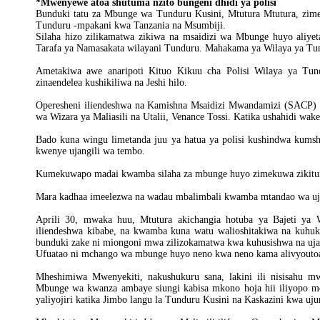
*Mwenyewe atoa shutuma nzito bungeni dhidi ya polisi
Bunduki tatu za Mbunge wa Tunduru Kusini, Mtutura Mtutura, zimeka
Tunduru -mpakani kwa Tanzania na Msumbiji.
Silaha hizo zilikamatwa zikiwa na msaidizi wa Mbunge huyo aliye
Tarafa ya Namasakata wilayani Tunduru. Mahakama ya Wilaya ya Tu
Ametakiwa awe anaripoti Kituo Kikuu cha Polisi Wilaya ya Tun
zinaendelea kushikiliwa na Jeshi hilo.
Operesheni iliendeshwa na Kamishna Msaidizi Mwandamizi (SACP) wa
wa Wizara ya Maliasili na Utalii, Venance Tossi. Katika ushahidi wa
Bado kuna wingu limetanda juu ya hatua ya polisi kushindwa kums
kwenye ujangili wa tembo.
Kumekuwapo madai kwamba silaha za mbunge huyo zimekuwa zikitumi
Mara kadhaa imeelezwa na wadau mbalimbali kwamba mtandao wa uj
Aprili 30, mwaka huu, Mtutura akichangia hotuba ya Bajeti ya W
iliendeshwa kibabe, na kwamba kuna watu walioshitakiwa na kuhuk
bunduki zake ni miongoni mwa zilizokamatwa kwa kuhusishwa na uja
Ufuatao ni mchango wa mbunge huyo neno kwa neno kama alivyoutoa
Mheshimiwa Mwenyekiti, nakushukuru sana, lakini ili nisisahu 
Mbunge wa kwanza ambaye siungi kabisa mkono hoja hii iliyopo mez
yaliyojiri katika Jimbo langu la Tunduru Kusini na Kaskazini kwa uj