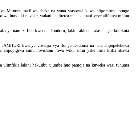
 ya Mtutura inatiliwa shaka na wana wasiwasi kuwa aligombea ubunge
 kuwa bunduki ni zake, wakati anajitetea mahakamani yeye alifanya mbinu
afanye uamuzi bila kwenda Tunduru, lakini akienda atashangaa kutokuta
 la JAMHURI kwenye viwanja vya Bunge Dodoma na hata alipopelekewa
a alipopigiwa simu mwishoni mwa wiki, simu yake iliita kisha akawa
 ulimfikia lakini hakujibu ujumbe huo pamoja na kuweka wazi tuhuma