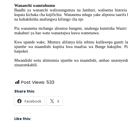
Wananchi wamtuhumu
Baadhi ya wananchi waliozungumza na Jamhuri, walisema historia
kupata kichaka cha kujifichia. Wanasema ndugu yake alipotoa taarifa
na kuhakikisha anafungwa kifungo cha nje.
Pia wanasema mchango alioutoa bungeni, unalenga kumtisha Waziri 
makaburi ya hao watu wanaotajwa kuwa wameuawa.
Kwa upande wake, Mtutura alifanya kila mbinu kulikwepa gazeti
ujumbe wa maandishi kupitia kwa maafisa wa Bunge hakujibu. Pi
haipokei.
Mwandishi wetu alimtumia ujumbe wa maandishi, ambao unaonyesha
zinazomkabili.
Post Views:
533
Share this:
Facebook
X
Like this: