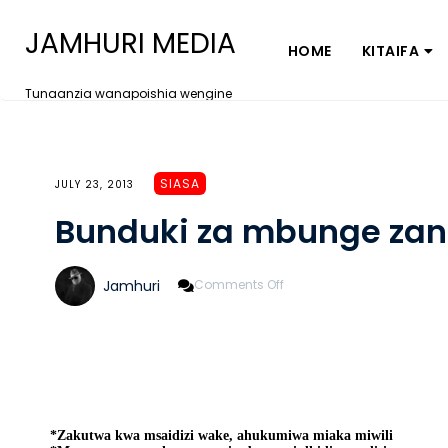
JAMHURI MEDIA
HOME
KITAIFA
Tunaanzia wanapoishia wengine
SIASA
JULY 23, 2013
Bunduki za mbunge zan
On
Jamhuri
Comments Off
Bunduki
Za
Mbunge
Zanaswa
Kwa
Ujangili
*Zakutwa kwa msaidizi wake, ahukumiwa miaka miwili