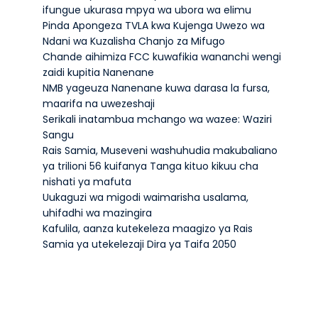
ifungue ukurasa mpya wa ubora wa elimu
Pinda Apongeza TVLA kwa Kujenga Uwezo wa
Ndani wa Kuzalisha Chanjo za Mifugo
Chande aihimiza FCC kuwafikia wananchi wengi
zaidi kupitia Nanenane
NMB yageuza Nanenane kuwa darasa la fursa,
maarifa na uwezeshaji
Serikali inatambua mchango wa wazee: Waziri
Sangu
Rais Samia, Museveni washuhudia makubaliano
ya trilioni 56 kuifanya Tanga kituo kikuu cha
nishati ya mafuta
Uukaguzi wa migodi waimarisha usalama,
uhifadhi wa mazingira
Kafulila, aanza kutekeleza maagizo ya Rais
Samia ya utekelezaji Dira ya Taifa 2050