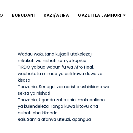
ZO
BURUDANI
KAZI/AJIRA
GAZETI LA JAMHURI
Wadau wakutana kujadili utekelezaji
mkakati wa nishati safi ya kupikia
TIRDO yaibua wabunifu wa Afro Heal,
wachakata mimea ya asili kuwa dawa za
kisasa
Tanzania, Senegal zaimarisha ushirikiano wa
sekta ya nishati
Tanzania, Uganda zatia saini makubaliano
ya kuiendeleza Tanga kuwa kitovu cha
nishati cha kikanda
Rais Samia afanya uteuzi, apangua