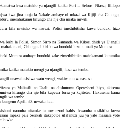
matwa kwa matukio ya ujangili katika Pori la Selous- Niassa, lililopo
tajwa kwa jina moja la Nakale ambaye ni mkazi wa Kijiji cha Chiungo,
nduru imemhukumu kifungo cha nje cha miaka miwili.
duru kila mwisho wa mwezi. Polisi imethibitisha kuwa bunduki hizo
 Jeshi la Polisi, Simon Sirro na Kamanda wa Kikosi dhidi ya Ujangili
ke mahakamani, Chiungo alikiri kuwa bunduki hizo ni mali ya Mtutura.
hitaki Mtutura ambaye bunduki zake zimethibitika mahakamani kutumika
ka katika matukio mengi ya ujangili, hasa wa tembo.
angili unawahusishwa watu wengi, wakiwamo wanasiasa.
izara ya Maliasili na Utalii na alishutumu Operesheni hiyo, akisema
umiwa kifungo cha nje bila kupewa fursa ya kujitetea. Hakusema kama
ngili wa tembo.
 bungeno Aprili 30, mwaka huu:
mwishoni naomba nitamke tu mwanzoni kabisa kwamba nasikitika kuwa
ani mpaka pale Serikali itakapotoa ufafanuzi juu ya yale masuala yote
umla wke.