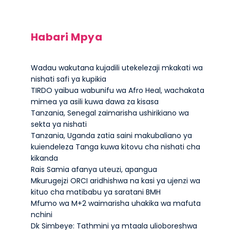
Habari Mpya
Wadau wakutana kujadili utekelezaji mkakati wa
nishati safi ya kupikia
TIRDO yaibua wabunifu wa Afro Heal, wachakata
mimea ya asili kuwa dawa za kisasa
Tanzania, Senegal zaimarisha ushirikiano wa
sekta ya nishati
Tanzania, Uganda zatia saini makubaliano ya
kuiendeleza Tanga kuwa kitovu cha nishati cha
kikanda
Rais Samia afanya uteuzi, apangua
Mkurugejzi ORCI aridhishwa na kasi ya ujenzi wa
kituo cha matibabu ya saratani BMH
Mfumo wa M+2 waimarisha uhakika wa mafuta
nchini
Dk Simbeye: Tathmini ya mtaala ulioboreshwa