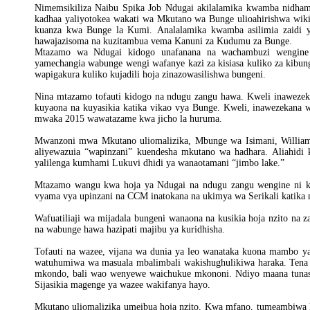
Nimemsikiliza Naibu Spika Job Ndugai akilalamika kwamba nidhamu
kadhaa yaliyotokea wakati wa Mkutano wa Bunge ulioahirishwa wik
kuanza kwa Bunge la Kumi. Analalamika kwamba asilimia zaidi 
hawajazisoma na kuzitambua vema Kanuni za Kudumu za Bunge.
Mtazamo wa Ndugai kidogo unafanana na wachambuzi wengine
yamechangia wabunge wengi wafanye kazi za kisiasa kuliko za kib
wapigakura kuliko kujadili hoja zinazowasilishwa bungeni.
Nina mtazamo tofauti kidogo na ndugu zangu hawa. Kweli inawezek
kuyaona na kuyasikia katika vikao vya Bunge. Kweli, inawezekana
mwaka 2015 wawatazame kwa jicho la huruma.
Mwanzoni mwa Mkutano uliomalizika, Mbunge wa Isimani, William
aliyewazuia “wapinzani” kuendesha mkutano wa hadhara. Aliahid
yalilenga kumhami Lukuvi dhidi ya wanaotamani “jimbo lake.”
Mtazamo wangu kwa hoja ya Ndugai na ndugu zangu wengine ni k
vyama vya upinzani na CCM inatokana na ukimya wa Serikali katika
Wafuatiliaji wa mijadala bungeni wanaona na kusikia hoja nzito na 
na wabunge hawa hazipati majibu ya kuridhisha.
Tofauti na wazee, vijana wa dunia ya leo wanataka kuona mambo y
watuhumiwa wa masuala mbalimbali wakishughulikiwa haraka. Tena 
mkondo, bali wao wenyewe waichukue mkononi. Ndiyo maana tunashu
Sijasikia magenge ya wazee wakifanya hayo.
Mkutano uliomalizika umeibua hoja nzito. Kwa mfano, tumeambiwa k