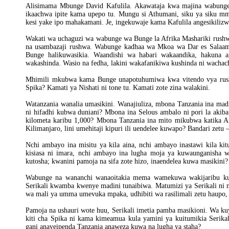
Alisimama Mbunge David Kafulila. Akawataja kwa majina wabunge
ikaachwa ipite kama upepo tu. Mungu si Athumani, siku ya siku m
kesi yake ipo mahakamani. Je, ingekuwaje kama Kafulila angesikiliz
Wakati wa uchaguzi wa wabunge wa Bunge la Afrika Mashariki rush
na usambazaji rushwa. Wabunge kadhaa wa Mkoa wa Dar es Salaa
Bunge halikuwasikia. Waandishi wa habari wakaandika, hakuna 
wakashinda. Wasio na fedha, lakini wakafanikiwa kushinda ni wachac
Mhimili mkubwa kama Bunge unapotuhumiwa kwa vitendo vya rushw
Spika? Kamati ya Nishati ni tone tu. Kamati zote zina walakini.
Watanzania wanalia umasikini. Wanajiuliza, mbona Tanzania ina madi
ni hifadhi kubwa duniani? Mbona ina Selous ambalo ni pori la akib
kilometa karibu 1,000? Mbona Tanzania ina mito mikubwa katika 
Kilimanjaro, lini umehitaji kipuri ili uendelee kuwapo? Bandari zet
Nchi ambayo ina misitu ya kila aina, nchi ambayo inastawi kila ki
kisiasa ni imara, nchi ambayo ina lugha moja ya kuwaunganisha w
kutosha; kwanini pamoja na sifa zote hizo, inaendelea kuwa masikini?
Wabunge na wananchi wanaoitakia mema wamekuwa wakijaribu ku
Serikali kwamba kwenye madini tunaibiwa. Matumizi ya Serikali ni
wa mali ya umma umevuka mpaka, udhibiti wa rasilimali zetu haupo, 
Pamoja na ushauri wote huu, Serikali imetia pamba masikioni. Wa k
kiti cha Spika ni kama kimeamua kula yamini ya kuitumikia Serikal
gani anayeipenda Tanzania anaweza kuwa na lugha ya staha?