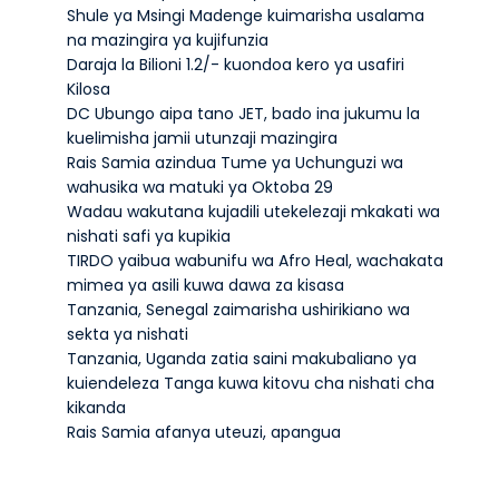
Shule ya Msingi Madenge kuimarisha usalama
na mazingira ya kujifunzia
Daraja la Bilioni 1.2/- kuondoa kero ya usafiri
Kilosa
DC Ubungo aipa tano JET, bado ina jukumu la
kuelimisha jamii utunzaji mazingira
Rais Samia azindua Tume ya Uchunguzi wa
wahusika wa matuki ya Oktoba 29
Wadau wakutana kujadili utekelezaji mkakati wa
nishati safi ya kupikia
TIRDO yaibua wabunifu wa Afro Heal, wachakata
mimea ya asili kuwa dawa za kisasa
Tanzania, Senegal zaimarisha ushirikiano wa
sekta ya nishati
Tanzania, Uganda zatia saini makubaliano ya
kuiendeleza Tanga kuwa kitovu cha nishati cha
kikanda
Rais Samia afanya uteuzi, apangua