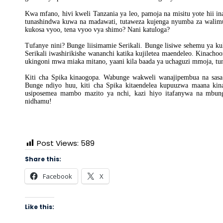
Kwa mfano, hivi kweli Tanzania ya leo, pamoja na misitu yote hii
tunashindwa kuwa na madawati, tutaweza kujenga nyumba za walimu
kukosa vyoo, tena vyoo vya shimo? Nani katuloga?
Tufanye nini? Bunge liisimamie Serikali. Bunge lisiwe sehemu ya ku
Serikali iwashirikishe wananchi katika kujiletea maendeleo. Kinachoo
ukingoni mwa miaka mitano, yaani kila baada ya uchaguzi mmoja, tu
Kiti cha Spika kinaogopa. Wabunge wakweli wanajipembua na s
Bunge ndiyo huu, kiti cha Spika kitaendelea kupuuzwa maana ki
usiposemea mambo mazito ya nchi, kazi hiyo itafanywa na mbu
nidhamu!
Post Views:
589
Share this:
Facebook
X
Like this: