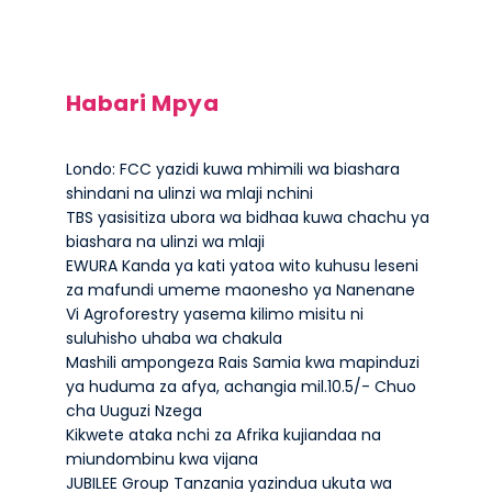
Habari Mpya
Londo: FCC yazidi kuwa mhimili wa biashara
shindani na ulinzi wa mlaji nchini
TBS yasisitiza ubora wa bidhaa kuwa chachu ya
biashara na ulinzi wa mlaji
EWURA Kanda ya kati yatoa wito kuhusu leseni
za mafundi umeme maonesho ya Nanenane
Vi Agroforestry yasema kilimo misitu ni
suluhisho uhaba wa chakula
Mashili ampongeza Rais Samia kwa mapinduzi
ya huduma za afya, achangia mil.10.5/- Chuo
cha Uuguzi Nzega
Kikwete ataka nchi za Afrika kujiandaa na
miundombinu kwa vijana
JUBILEE Group Tanzania yazindua ukuta wa