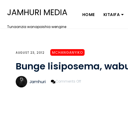
JAMHURI MEDIA
HOME
KITAIFA
Tunaanzia wanapoishia wengine
MCHANGANYIKO
AUGUST 23, 2012
Bunge lisiposema, wa
On
Jamhuri
Comments Off
Bunge
Lisiposema,
Wabunge
Watasema