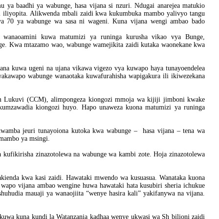
 ya baadhi ya wabunge, hasa vijana si nzuri. Ndugai anarejea matukio
i iliyopita. Alikwenda mbali zaidi kwa kukumbuka mambo yalivyo tangu
ya 70 ya wabunge wa sasa ni wageni. Kuna vijana wengi ambao bado
 wanaoamini kuwa matumizi ya runinga kurusha vikao vya Bunge,
unge. Kwa mtazamo wao, wabunge wamejikita zaidi kutaka waonekane kwa
ana kuwa ugeni na ujana vikawa vigezo vya kuwapo haya tunayoendelea
 wakawapo wabunge wanaotaka kuwafurahisha wapigakura ili ikiwezekana
 Lukuvi (CCM), alimpongeza kiongozi mmoja wa kijiji jimboni kwake
i kumzawadia kiongozi huyo. Hapo unaweza kuona matumizi ya runinga
wamba jeuri tunayoiona kutoka kwa wabunge – hasa vijana – tena wa
 mambo ya msingi.
za kufikirisha zinazotolewa na wabunge wa kambi zote. Hoja zinazotolewa
akienda kwa kasi zaidi. Hawataki mwendo wa kusuasua. Wanataka kuona
wapo vijana ambao wengine huwa hawataki hata kusubiri sheria ichukue
hudia mauaji ya wanaojiita “wenye hasira kali” yakifanywa na vijana.
uwa kuna kundi la Watanzania kadhaa wenye ukwasi wa Sh bilioni zaidi