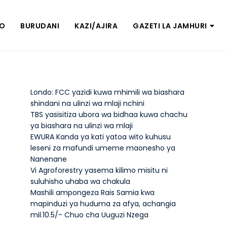
ZO
BURUDANI
KAZI/AJIRA
GAZETI LA JAMHURI
Londo: FCC yazidi kuwa mhimili wa biashara
shindani na ulinzi wa mlaji nchini
TBS yasisitiza ubora wa bidhaa kuwa chachu
ya biashara na ulinzi wa mlaji
EWURA Kanda ya kati yatoa wito kuhusu
leseni za mafundi umeme maonesho ya
Nanenane
Vi Agroforestry yasema kilimo misitu ni
suluhisho uhaba wa chakula
Mashili ampongeza Rais Samia kwa
mapinduzi ya huduma za afya, achangia
mil.10.5/- Chuo cha Uuguzi Nzega