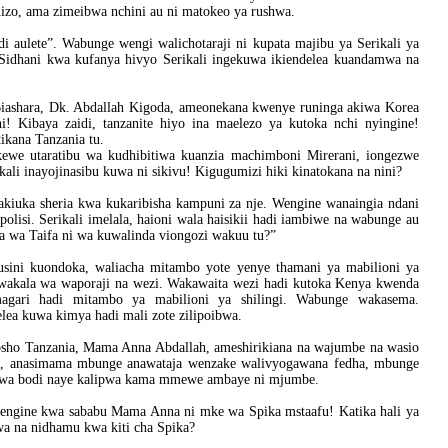
hizo, ama zimeibwa nchini au ni matokeo ya rushwa.
 aulete”. Wabunge wengi walichotaraji ni kupata majibu ya Serikali ya
. Sidhani kwa kufanya hivyo Serikali ingekuwa ikiendelea kuandamwa na
a Biashara, Dk. Abdallah Kigoda, ameonekana kwenye runinga akiwa Korea
! Kibaya zaidi, tanzanite hiyo ina maelezo ya kutoka nchi nyingine!
ikana Tanzania tu.
ewe utaratibu wa kudhibitiwa kuanzia machimboni Mirerani, iongezwe
ali inayojinasibu kuwa ni sikivu! Kigugumizi hiki kinatokana na nini?
nakiuka sheria kwa kukaribisha kampuni za nje. Wengine wanaingia ndani
olisi. Serikali imelala, haioni wala haisikii hadi iambiwe na wabunge au
a wa Taifa ni wa kuwalinda viongozi wakuu tu?”
sini kuondoka, waliacha mitambo yote yenye thamani ya mabilioni ya
mawakala wa waporaji na wezi. Wakawaita wezi hadi kutoka Kenya kwenda
 magari hadi mitambo ya mabilioni ya shilingi. Wabunge wakasema.
elea kuwa kimya hadi mali zote zilipoibwa.
osho Tanzania, Mama Anna Abdallah, ameshirikiana na wajumbe na wasio
ria, anasimama mbunge anawataja wenzake walivyogawana fedha, mbunge
 wa bodi naye kalipwa kama mmewe ambaye ni mjumbe.
 pengine kwa sababu Mama Anna ni mke wa Spika mstaafu! Katika hali ya
a na nidhamu kwa kiti cha Spika?