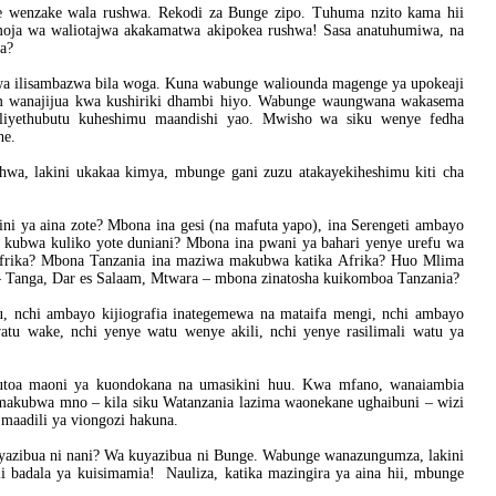
 wenzake wala rushwa. Rekodi za Bunge zipo. Tuhuma nzito kama hii
moja wa waliotajwa akakamatwa akipokea rushwa! Sasa anatuhumiwa, na
wa?
wa ilisambazwa bila woga. Kuna wabunge waliounda magenge ya upokeaji
m wanajijua kwa kushiriki dhambi hiyo. Wabunge waungwana wakasema
aliyethubutu kuheshimu maandishi yao. Mwisho wa siku wenye fedha
he.
a, lakini ukakaa kimya, mbunge gani zuzu atakayekiheshimu kiti cha
ni ya aina zote? Mbona ina gesi (na mafuta yapo), ina Serengeti ambayo
a kubwa kuliko yote duniani? Mbona ina pwani ya bahari yenye urefu wa
Afrika? Mbona Tanzania ina maziwa makubwa katika Afrika? Huo Mlima
u – Tanga, Dar es Salaam, Mtwara – mbona zinatosha kuikomboa Tanzania?
tu, nchi ambayo kijiografia inategemewa na mataifa mengi, nchi ambayo
atu wake, nchi yenye watu wenye akili, nchi yenye rasilimali watu ya
toa maoni ya kuondokana na umasikini huu. Kwa mfano, wanaiambia
 makubwa mno – kila siku Watanzania lazima waonekane ughaibuni – wizi
maadili ya viongozi hakuna.
uyazibua ni nani? Wa kuyazibua ni Bunge. Wabunge wanazungumza, lakini
i badala ya kuisimamia! Nauliza, katika mazingira ya aina hii, mbunge