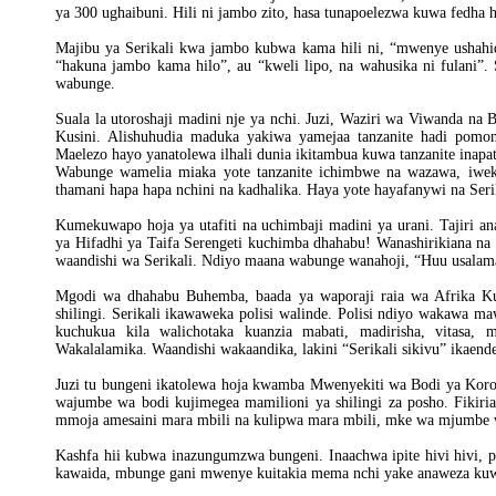
ya 300 ughaibuni. Hili ni jambo zito, hasa tunapoelezwa kuwa fedha 
Majibu ya Serikali kwa jambo kubwa kama hili ni, “mwenye ushahidi
“hakuna jambo kama hilo”, au “kweli lipo, na wahusika ni fulani”
wabunge.
Suala la utoroshaji madini nje ya nchi. Juzi, Waziri wa Viwanda n
Kusini. Alishuhudia maduka yakiwa yamejaa tanzanite hadi pomoni
Maelezo hayo yanatolewa ilhali dunia ikitambua kuwa tanzanite inapat
Wabunge wamelia miaka yote tanzanite ichimbwe na wazawa, iwek
thamani hapa hapa nchini na kadhalika. Haya yote hayafanywi na Serik
Kumekuwapo hoja ya utafiti na uchimbaji madini ya urani. Tajiri a
ya Hifadhi ya Taifa Serengeti kuchimba dhahabu! Wanashirikiana na p
waandishi wa Serikali. Ndiyo maana wabunge wanahoji, “Huu usalam
Mgodi wa dhahabu Buhemba, baada ya waporaji raia wa Afrika Ku
shilingi. Serikali ikawaweka polisi walinde. Polisi ndiyo wakawa 
kuchukua kila walichotaka kuanzia mabati, madirisha, vitasa,
Wakalalamika. Waandishi wakaandika, lakini “Serikali sikivu” ikaend
Juzi tu bungeni ikatolewa hoja kwamba Mwenyekiti wa Bodi ya Kor
wajumbe wa bodi kujimegea mamilioni ya shilingi za posho. Fiki
mmoja amesaini mara mbili na kulipwa mara mbili, mke wa mjumbe
Kashfa hii kubwa inazungumzwa bungeni. Inaachwa ipite hivi hivi,
kawaida, mbunge gani mwenye kuitakia mema nchi yake anaweza kuw