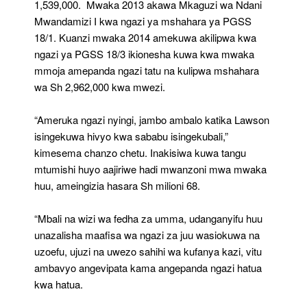
1,539,000. Mwaka 2013 akawa Mkaguzi wa Ndani
Mwandamizi I kwa ngazi ya mshahara ya PGSS
18/1. Kuanzi mwaka 2014 amekuwa akilipwa kwa
ngazi ya PGSS 18/3 ikionesha kuwa kwa mwaka
mmoja amepanda ngazi tatu na kulipwa mshahara
wa Sh 2,962,000 kwa mwezi.
“Ameruka ngazi nyingi, jambo ambalo katika Lawson
isingekuwa hivyo kwa sababu isingekubali,”
kimesema chanzo chetu. Inakisiwa kuwa tangu
mtumishi huyo aajiriwe hadi mwanzoni mwa mwaka
huu, ameingizia hasara Sh milioni 68.
“Mbali na wizi wa fedha za umma, udanganyifu huu
unazalisha maafisa wa ngazi za juu wasiokuwa na
uzoefu, ujuzi na uwezo sahihi wa kufanya kazi, vitu
ambavyo angevipata kama angepanda ngazi hatua
kwa hatua.