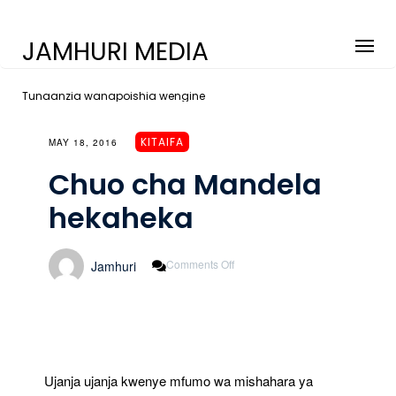
JAMHURI MEDIA
Tunaanzia wanapoishia wengine
KITAIFA
MAY 18, 2016
Chuo cha Mandela
hekaheka
On
Comments Off
Jamhuri
Chuo
Cha
Mandela
Hekaheka
Ujanja ujanja kwenye mfumo wa mishahara ya