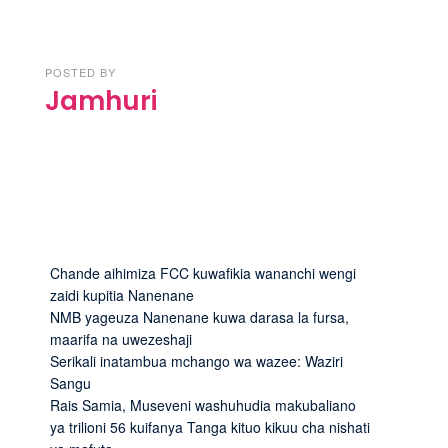
POSTED BY
Jamhuri
Chande aihimiza FCC kuwafikia wananchi wengi
zaidi kupitia Nanenane
NMB yageuza Nanenane kuwa darasa la fursa,
maarifa na uwezeshaji
Serikali inatambua mchango wa wazee: Waziri
Sangu
Rais Samia, Museveni washuhudia makubaliano
ya trilioni 56 kuifanya Tanga kituo kikuu cha nishati