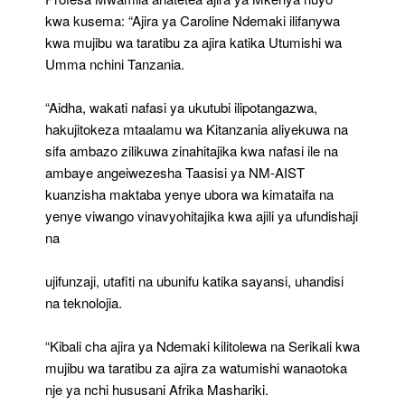
kwa kusema: “Ajira ya Caroline Ndemaki ilifanywa
kwa mujibu wa taratibu za ajira katika Utumishi wa
Umma nchini Tanzania.
“Aidha, wakati nafasi ya ukutubi ilipotangazwa,
hakujitokeza mtaalamu wa Kitanzania aliyekuwa na
sifa ambazo zilikuwa zinahitajika kwa nafasi ile na
ambaye angeiwezesha Taasisi ya NM-AIST
kuanzisha maktaba yenye ubora wa kimataifa na
yenye viwango vinavyohitajika kwa ajili ya ufundishaji
na
ujifunzaji, utafiti na ubunifu katika sayansi, uhandisi
na teknolojia.
“Kibali cha ajira ya Ndemaki kilitolewa na Serikali kwa
mujibu wa taratibu za ajira za watumishi wanaotoka
nje ya nchi hususani Afrika Mashariki.