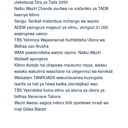
utekelezaji Dira ya Taifa 2050
Naibu Waziri Chande avutiwa na mafanikio ya TADB
kwenye kilimo
Sangu: Serikali inatambua mchango wa wazee
ADEM yaongoza mageuzi ya elimu, viongozi 31,000
wajengewa uwezo
TBS Yahimiza Wajasiriamali Kuthibitisha Ubora wa
Bidhaa zao Arusha
WMA yawafundisha watoto vipimo, Naibu Waziri
Maliasili apongeza
Kilimo ikolojia hai chapewa msukumo mpya, wadau
wataka wakulima waachane na utegemezi wa kemikali
Wataalam TANROADS wakumbushwa kuzingatia
taarifa za hali ya hewa katika utendajikazi wao
TBS Yaendelea kutoa elimu ya alama ya ubora ya
bidhaa Nanenane Tabora
Waziri Aweso aagiza milioni 508 zipelekwe mradi wa
maji Gidas Babati