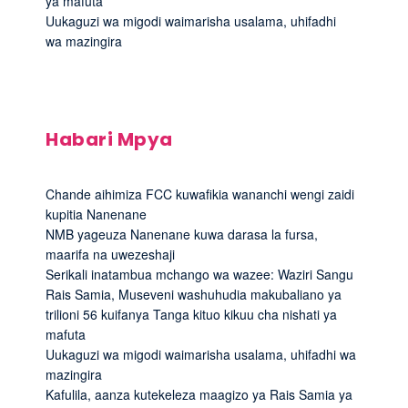
ya mafuta
Uukaguzi wa migodi waimarisha usalama, uhifadhi
wa mazingira
Habari Mpya
Chande aihimiza FCC kuwafikia wananchi wengi zaidi
kupitia Nanenane
NMB yageuza Nanenane kuwa darasa la fursa,
maarifa na uwezeshaji
Serikali inatambua mchango wa wazee: Waziri Sangu
Rais Samia, Museveni washuhudia makubaliano ya
trilioni 56 kuifanya Tanga kituo kikuu cha nishati ya
mafuta
Uukaguzi wa migodi waimarisha usalama, uhifadhi wa
mazingira
Kafulila, aanza kutekeleza maagizo ya Rais Samia ya