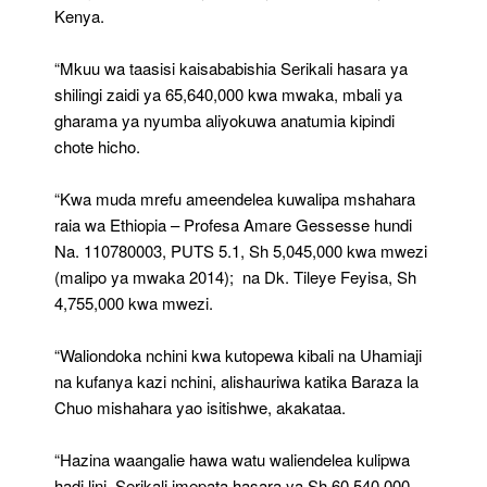
Kenya.
“Mkuu wa taasisi kaisababishia Serikali hasara ya
shilingi zaidi ya 65,640,000 kwa mwaka, mbali ya
gharama ya nyumba aliyokuwa anatumia kipindi
chote hicho.
“Kwa muda mrefu ameendelea kuwalipa mshahara
raia wa Ethiopia – Profesa Amare Gessesse hundi
Na. 110780003, PUTS 5.1, Sh 5,045,000 kwa mwezi
(malipo ya mwaka 2014); na Dk. Tileye Feyisa, Sh
4,755,000 kwa mwezi.
“Waliondoka nchini kwa kutopewa kibali na Uhamiaji
na kufanya kazi nchini, alishauriwa katika Baraza la
Chuo mishahara yao isitishwe, akakataa.
“Hazina waangalie hawa watu waliendelea kulipwa
hadi lini. Serikali imepata hasara ya Sh 60,540,000