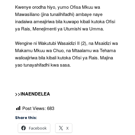
Kwenye orodha hiyo, yumo Ofisa Mkuu wa
Mawasiliano (jina tunalihifadhi) ambaye naye
inadaiwa ameajiriwa bila kuwapo kibali kutoka Ofisi
ya Rais, Menejimenti ya Utumishi wa Umma.
Wengine ni Wakutubi Wasaidizi II (2), na Msaidizi wa
Makamu Mkuu wa Chuo, na Mtaalamu wa Tehama
walioajiriwa bila kibali kutoka Ofisi ya Rais. Majina
yao tunayahifadhi kwa sasa.
>>INAENDELEA
Post Views:
683
Share this:
Facebook
X