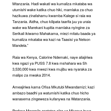
Mtanzania. Hadi wakati wa kumaliza mkataba wa
utumishi wake katika chuo hiki, mamlaka za chuo
hazikuwa zinafahamu kwamba Kalege si raia wa
Tanzania. Aidha, chuo kilipata taarifa juu ya uraia
wake wa Marekani kupitia mamlaka nyingine za
Serikali ikiwamo Mahakama, miezi mitatu baada ya
kumaliza mkataba wa kazi na Taasisi ya Nelson
Mandela.”
Raia wa Kenya, Calorine Ndemaki, naye aliajiriwa
kwa ngazi ya PUSS 7.8 kwa mshahara wa Sh
3,530,000 kwa mwezi kwa mujibu wa nyaraka za
malipo za mwaka 2014.
Ameajiriwa kama Ofisa Mkutubi Mwandamizi; kazi
ambazo baadhi ya watumishi katika chuo hicho
wanasema zingeweza kufanywa na Watanzania.
Profesa Mwamila anatetea ajira ya Mkenya huyo