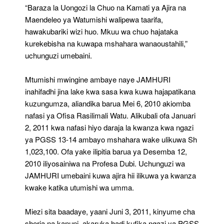
“Baraza la Uongozi la Chuo na Kamati ya Ajira na
Maendeleo ya Watumishi walipewa taarifa,
hawakubariki wizi huo. Mkuu wa chuo hajataka
kurekebisha na kuwapa mshahara wanaoustahili,”
uchunguzi umebaini.
Mtumishi mwingine ambaye naye JAMHURI
inahifadhi jina lake kwa sasa kwa kuwa hajapatikana
kuzungumza, aliandika barua Mei 6, 2010 akiomba
nafasi ya Ofisa Rasilimali Watu. Alikubali ofa Januari
2, 2011 kwa nafasi hiyo daraja la kwanza kwa ngazi
ya PGSS 13-14 ambayo mshahara wake ulikuwa Sh
1,023,100. Ofa yake ilipitia barua ya Desemba 12,
2010 iliyosainiwa na Profesa Dubi. Uchunguzi wa
JAMHURI umebaini kuwa ajira hii ilikuwa ya kwanza
kwake katika utumishi wa umma.
Miezi sita baadaye, yaani Juni 3, 2011, kinyume cha
sheria na kanuni, akaruka hadi kufika ngazi ya PGSS