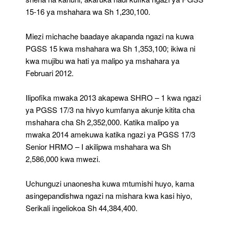
15-16 ya mshahara wa Sh 1,230,100.
Miezi michache baadaye akapanda ngazi na kuwa
PGSS 15 kwa mshahara wa Sh 1,353,100; ikiwa ni
kwa mujibu wa hati ya malipo ya mshahara ya
Februari 2012.
Ilipofika mwaka 2013 akapewa SHRO – 1 kwa ngazi
ya PGSS 17/3 na hivyo kumfanya akunje kitita cha
mshahara cha Sh 2,352,000. Katika malipo ya
mwaka 2014 amekuwa katika ngazi ya PGSS 17/3
Senior HRMO – I akilipwa mshahara wa Sh
2,586,000 kwa mwezi.
Uchunguzi unaonesha kuwa mtumishi huyo, kama
asingepandishwa ngazi na mishara kwa kasi hiyo,
Serikali ingeliokoa Sh 44,384,400.