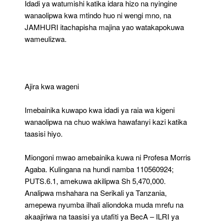
Idadi ya watumishi katika idara hizo na nyingine
wanaolipwa kwa mtindo huo ni wengi mno, na
JAMHURI itachapisha majina yao watakapokuwa
wameulizwa.
Ajira kwa wageni
Imebainika kuwapo kwa idadi ya raia wa kigeni
wanaolipwa na chuo wakiwa hawafanyi kazi katika
taasisi hiyo.
Miongoni mwao amebainika kuwa ni Profesa Morris
Agaba. Kulingana na hundi namba 110560924;
PUTS.6.1, amekuwa akilipwa Sh 5,470,000.
Analipwa mshahara na Serikali ya Tanzania,
amepewa nyumba ilhali aliondoka muda mrefu na
akaajiriwa na taasisi ya utafiti ya BecA – ILRI ya