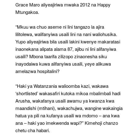
Grace Maro aliyeajiriwa mwaka 2012 na Happy
Mtungakoa.
“Mkuu wa chuo aseme ni lini tangazo la ajira
lilitolewa, walifanyiwa usaili lini na nani waliohusika.
Yupo aliyeajiriwa bila usaili lakini kwenye makaratasi
inaonekana alipata alama 87, ajibu ni lini alifanyiwa
usaili? Mbona taarifa zilizopo zinaonesha siku
inayodaiwa kuwa alifanyiwa usaili, yeye alikuwa
amelazwa hospitalini?
“Haki ya Watanzania walioomba kazi, wakawa
‘shortlisted’ wakasafiri kutoka mikoa mbalimbali hadi
Arusha, wakafanya usaili awamu ya kwanza kwa
maandishi (mtihani), wakachujwa, wangine wakaingia
hatua ya pili na kufanya usaili wa mdomo – ana kwa
ana – haki yao imekwenda wapi?” Kimehoji chanzo
chetu cha habari.