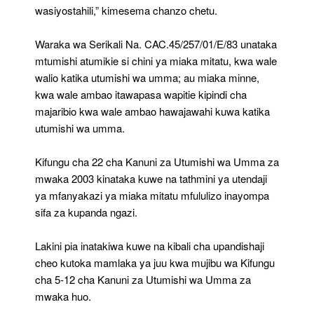
wasiyostahili,” kimesema chanzo chetu.
Waraka wa Serikali Na. CAC.45/257/01/E/83 unataka
mtumishi atumikie si chini ya miaka mitatu, kwa wale
walio katika utumishi wa umma; au miaka minne,
kwa wale ambao itawapasa wapitie kipindi cha
majaribio kwa wale ambao hawajawahi kuwa katika
utumishi wa umma.
Kifungu cha 22 cha Kanuni za Utumishi wa Umma za
mwaka 2003 kinataka kuwe na tathmini ya utendaji
ya mfanyakazi ya miaka mitatu mfululizo inayompa
sifa za kupanda ngazi.
Lakini pia inatakiwa kuwe na kibali cha upandishaji
cheo kutoka mamlaka ya juu kwa mujibu wa Kifungu
cha 5-12 cha Kanuni za Utumishi wa Umma za
mwaka huo.