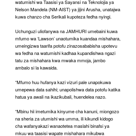
watumishi wa Taasisi ya Sayansi na Teknolojia ya
Nelson Mandela (NM-AIST) ya jijini Arusha, unatajwa
kuwa chanzo cha Serikali kupoteza fedha nyingi.
Uchunguzi uliofanywa na JAMHURI umebaini kuwa
mfumo wa ‘Lawson’ unaotumika kuandaa mishahara,
umeingizwa taarifa potofu zinazosababisha upotevu
wa fedha na watumishi kadhaa kupandishwa ngazi
tatu za mishahara kwa mwaka mmoja, jambo
ambalo si la kawaida.
“Mfumo huu hufanya kazi vizuri pale unapokuwa
umepewa data sahihi; unapolishwa data potofu katika
hatua ya awali na ikazikubali, huendelea nazo.
“Mbinu hii imetumika kinyume cha kanuni, miongozo
na sheria za utumishi wa umma, ili kikundi kidogo
cha wafanyakazi wanaotetea maslahi binafsi ya
mkuu wa taasisi wapate mishahara mikubwa