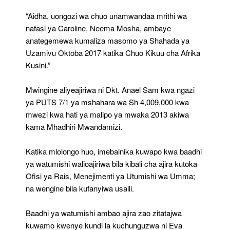
“Aidha, uongozi wa chuo unamwandaa mrithi wa
nafasi ya Caroline, Neema Mosha, ambaye
anategemewa kumaliza masomo ya Shahada ya
Uzamivu Oktoba 2017 katika Chuo Kikuu cha Afrika
Kusini.”
Mwingine aliyeajiriwa ni Dkt. Anael Sam kwa ngazi
ya PUTS 7/1 ya mshahara wa Sh 4,009,000 kwa
mwezi kwa hati ya malipo ya mwaka 2013 akiwa
kama Mhadhiri Mwandamizi.
Katika mlolongo huo, imebainika kuwapo kwa baadhi
ya watumishi walioajiriwa bila kibali cha ajira kutoka
Ofisi ya Rais, Menejimenti ya Utumishi wa Umma;
na wengine bila kufanyiwa usaili.
Baadhi ya watumishi ambao ajira zao zitatajwa
kuwamo kwenye kundi la kuchunguzwa ni Eva