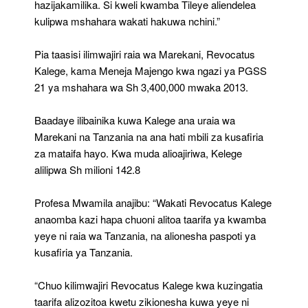
hazijakamilika. Si kweli kwamba Tileye aliendelea
kulipwa mshahara wakati hakuwa nchini.”
Pia taasisi ilimwajiri raia wa Marekani, Revocatus
Kalege, kama Meneja Majengo kwa ngazi ya PGSS
21 ya mshahara wa Sh 3,400,000 mwaka 2013.
Baadaye ilibainika kuwa Kalege ana uraia wa
Marekani na Tanzania na ana hati mbili za kusafiria
za mataifa hayo. Kwa muda alioajiriwa, Kelege
alilipwa Sh milioni 142.8
Profesa Mwamila anajibu: “Wakati Revocatus Kalege
anaomba kazi hapa chuoni alitoa taarifa ya kwamba
yeye ni raia wa Tanzania, na alionesha paspoti ya
kusafiria ya Tanzania.
“Chuo kilimwajiri Revocatus Kalege kwa kuzingatia
taarifa alizozitoa kwetu zikionesha kuwa yeye ni