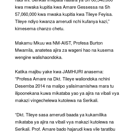
kwa mwaka kupitia kwa Amare Gessessa na Sh
57,060,000 kwa mwaka kupitia kwa Tileye Feyisa.
Tileye ndiyo kwanza amerudi nchi kufanya kazi,”
kimesema chanzo chetu.
Makamu Mkuu wa NM-AIST, Profesa Burton
Mwamila, anatetea ajira za wageni hao na kusema
wengine walishaondoka.
Katika majibu yake kwa JAMHURI anasema:
“Profesa Amare na Dkt. Tileye waliondoka nchini
Desemba 2014 na malipo yalisimamishwa mara tu
ilipoonekana kuwa mikataba yao ya ajira na vibali vya
makazi vingechelewa kutolewa na Serikali.
“Dkt. Tileye sasa amerudi baada ya kukamilika
mikataba ya ajira na vibali vya makazi kutolewa na
Serikali. Prof. Amare bado hajarudi kwa vile taratibu