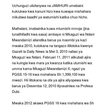
Uchunguzi uliofanywa na JAMHURI umebaini
kukiukwa kwa kanuni hizo kwa kuwapa mishahara
mikubwa baadhi ya watumishi katika chuo hicho.
Mathalani, imebainika kuwa mtumishi mmoja (jina
tunalihifadhi kwa sasa) ambaye ni Mkaguzi wa Ndani
Mwandamizi aliandika barua ya maombi ya kazi
mwaka 2010, kutokana na tangazo lililotoka kwenye
Gazeti la Daily News la Mei 3, 2010 nafasi ya
Mkaguzi wa Ndani. Februari 11, 2011 alikubali ajira
na kuingia kwa mara ya kwanza katika utumishi wa
umma kama Mkaguzi Mwandamizi II, ngazi ya
PGSS 15-16 kwa mshahara Sh 1,399,100 kwa
mwezi. Hii ilitokana na ofa ya ajira aliyopewa kwa
barua ya Desemba 12, 2010 iliyosainiwa na Profesa
Dubi.
Mwaka 2012 akawa PGSS 16 kwa mshahara wa Sh