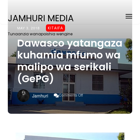
JAMHURI MEDIA
MAY 3, 2018
KITAIFA
Tunaanzia wanapoishia wengine
Dawasco yatangaza
kuhamia mfumo wa
malipo wa serikali
(GePG)
On
Comments Off
Jamhuri
Dawasco
Yatangaza
Kuhamia
Mfumo
Wa
Malipo
Wa
Serikali