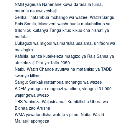
NMB yageuza Nanenane kuwa darasa la fursa,
maarifa na uwezeshaji
Serikali inatambua mchango wa wazee: Waziri Sangu
Rais Samia, Museveni washuhudia makubaliano ya
trilioni 56 kuifanya Tanga kituo kikuu cha nishati ya
mafuta
Uukaguzi wa migodi waimarisha usalama, uhifadhi wa
mazingira
Kafulila, aanza kutekeleza maagizo ya Rais Samia ya
utekelezaji Dira ya Taifa 2050
Naibu Waziri Chande avutiwa na mafanikio ya TADB
kwenye kilimo
Sangu: Serikali inatambua mchango wa wazee
ADEM yaongoza mageuzi ya elimu, viongozi 31,000
wajengewa uwezo
TBS Yahimiza Wajasiriamali Kuthibitisha Ubora wa
Bidhaa zao Arusha
WMA yawafundisha watoto vipimo, Naibu Waziri
Maliasili apongeza