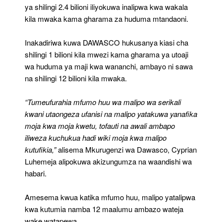
ya shilingi 2.4 bilioni iliyokuwa inalipwa kwa wakala
kila mwaka kama gharama za huduma mtandaoni.
Inakadiriwa kuwa DAWASCO hukusanya kiasi cha
shilingi 1 bilioni kila mwezi kama gharama ya utoaji
wa huduma ya maji kwa wananchi, ambayo ni sawa
na shilingi 12 bilioni kila mwaka.
“Tumeufurahia mfumo huu wa malipo wa serikali
kwani utaongeza ufanisi na malipo yatakuwa yanafika
moja kwa moja kwetu, tofauti na awali ambapo
iliweza kuchukua hadi wiki moja kwa malipo
kutufikia,”
alisema Mkurugenzi wa Dawasco, Cyprian
Luhemeja alipokuwa akizungumza na waandishi wa
habari.
Amesema kwua katika mfumo huu, malipo yatalipwa
kwa kutumia namba 12 maalumu ambazo wateja
wake watapewa.