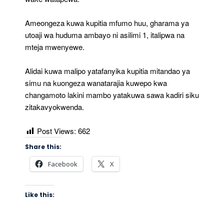
Ameongeza kuwa kupitia mfumo huu, gharama ya
utoaji wa huduma ambayo ni asilimi 1, italipwa na
mteja mwenyewe.
Alidai kuwa malipo yatafanyika kupitia mitandao ya
simu na kuongeza wanatarajia kuwepo kwa
changamoto lakini mambo yatakuwa sawa kadiri siku
zitakavyokwenda.
Post Views:
662
Share this:
Facebook
X
Like this: