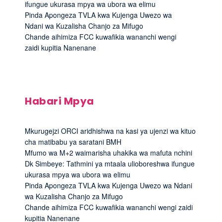
ifungue ukurasa mpya wa ubora wa elimu
Pinda Apongeza TVLA kwa Kujenga Uwezo wa
Ndani wa Kuzalisha Chanjo za Mifugo
Chande aihimiza FCC kuwafikia wananchi wengi
zaidi kupitia Nanenane
Habari Mpya
Mkurugejzi ORCI aridhishwa na kasi ya ujenzi wa kituo
cha matibabu ya saratani BMH
Mfumo wa M+2 waimarisha uhakika wa mafuta nchini
Dk Simbeye: Tathmini ya mtaala ulioboreshwa ifungue
ukurasa mpya wa ubora wa elimu
Pinda Apongeza TVLA kwa Kujenga Uwezo wa Ndani
wa Kuzalisha Chanjo za Mifugo
Chande aihimiza FCC kuwafikia wananchi wengi zaidi
kupitia Nanenane