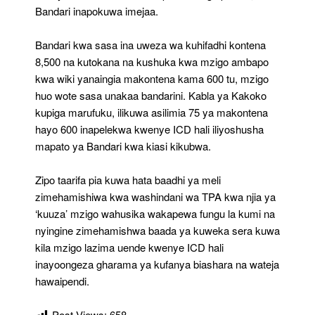
Bandari inapokuwa imejaa.
Bandari kwa sasa ina uweza wa kuhifadhi kontena
8,500 na kutokana na kushuka kwa mzigo ambapo
kwa wiki yanaingia makontena kama 600 tu, mzigo
huo wote sasa unakaa bandarini. Kabla ya Kakoko
kupiga marufuku, ilikuwa asilimia 75 ya makontena
hayo 600 inapelekwa kwenye ICD hali iliyoshusha
mapato ya Bandari kwa kiasi kikubwa.
Zipo taarifa pia kuwa hata baadhi ya meli
zimehamishiwa kwa washindani wa TPA kwa njia ya
‘kuuza’ mzigo wahusika wakapewa fungu la kumi na
nyingine zimehamishwa baada ya kuweka sera kuwa
kila mzigo lazima uende kwenye ICD hali
inayoongeza gharama ya kufanya biashara na wateja
hawaipendi.
Post Views:
658