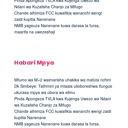
Pinda Apongeza TVLA kwa Kujenga Uwezo wa
Ndani wa Kuzalisha Chanjo za Mifugo
Chande aihimiza FCC kuwafikia wananchi wengi
zaidi kupitia Nanenane
NMB yageuza Nanenane kuwa darasa la fursa,
maarifa na uwezeshaji
Habari Mpya
Mfumo wa M+2 waimarisha uhakika wa mafuta nchini
Dk Simbeye: Tathmini ya mtaala ulioboreshwa ifungue
ukurasa mpya wa ubora wa elimu
Pinda Apongeza TVLA kwa Kujenga Uwezo wa Ndani
wa Kuzalisha Chanjo za Mifugo
Chande aihimiza FCC kuwafikia wananchi wengi zaidi
kupitia Nanenane
NMB yageuza Nanenane kuwa darasa la fursa,