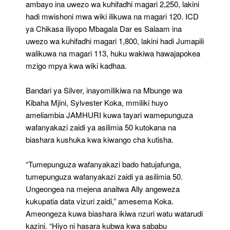
ambayo ina uwezo wa kuhifadhi magari 2,250, lakini
hadi mwishoni mwa wiki ilikuwa na magari 120. ICD
ya Chikasa iliyopo Mbagala Dar es Salaam ina
uwezo wa kuhifadhi magari 1,800, lakini hadi Jumapili
walikuwa na magari 113, huku wakiwa hawajapokea
mzigo mpya kwa wiki kadhaa.
Bandari ya Silver, inayomilikiwa na Mbunge wa
Kibaha Mjini, Sylvester Koka, mmiliki huyo
ameliambia JAMHURI kuwa tayari wamepunguza
wafanyakazi zaidi ya asilimia 50 kutokana na
biashara kushuka kwa kiwango cha kutisha.
“Tumepunguza wafanyakazi bado hatujafunga,
tumepunguza wafanyakazi zaidi ya asilimia 50.
Ungeongea na mejena anaitwa Ally angeweza
kukupatia data vizuri zaidi,” amesema Koka.
Ameongeza kuwa biashara ikiwa nzuri watu watarudi
kazini. “Hiyo ni hasara kubwa kwa sababu