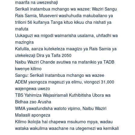
maarifa na uwezeshaji
Serikali inatambua mchango wa wazee: Waziri Sangu
Rais Samia, Museveni washuhudia makubaliano ya
trilioni 56 kuifanya Tanga kituo kikuu cha nishati ya
mafuta
Uukaguzi wa migodi waimarisha usalama, uhifadhi wa
mazingira
Kafulila, aanza kutekeleza maagizo ya Rais Samia ya
utekelezaji Dira ya Taifa 2050
Naibu Waziri Chande avutiwa na mafanikio ya TADB
kwenye kilimo
Sangu: Serikali inatambua mchango wa wazee
ADEM yaongoza mageuzi ya elimu, viongozi 31,000
wajengewa uwezo
TBS Yahimiza Wajasiriamali Kuthibitisha Ubora wa
Bidhaa zao Arusha
WMA yawafundisha watoto vipimo, Naibu Waziri
Maliasili apongeza
Kilimo ikolojia hai chapewa msukumo mpya, wadau
wataka wakulima waachane na utegemezi wa kemikali