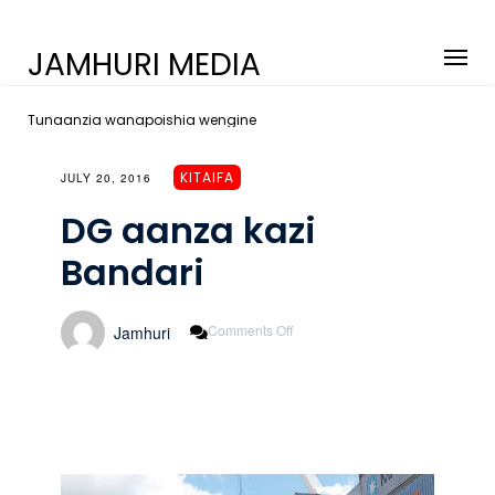
JAMHURI MEDIA
Tunaanzia wanapoishia wengine
KITAIFA
JULY 20, 2016
DG aanza kazi
Bandari
On
Comments Off
Jamhuri
DG
Aanza
Kazi
Bandari