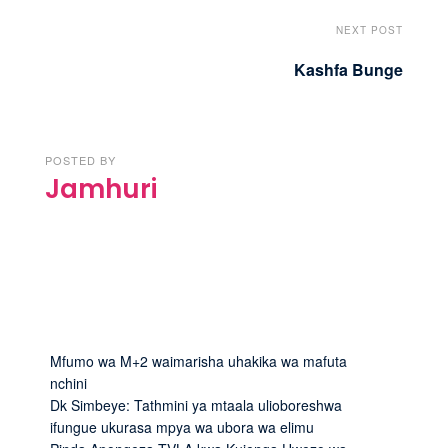
NEXT POST
Kashfa Bunge
POSTED BY
Jamhuri
Mfumo wa M+2 waimarisha uhakika wa mafuta
nchini
Dk Simbeye: Tathmini ya mtaala ulioboreshwa
ifungue ukurasa mpya wa ubora wa elimu