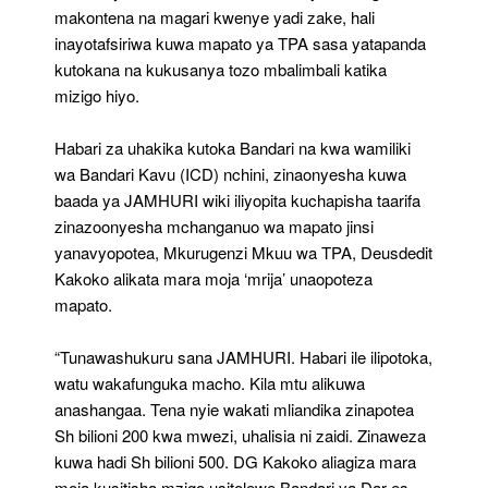
makontena na magari kwenye yadi zake, hali
inayotafsiriwa kuwa mapato ya TPA sasa yatapanda
kutokana na kukusanya tozo mbalimbali katika
mizigo hiyo.
Habari za uhakika kutoka Bandari na kwa wamiliki
wa Bandari Kavu (ICD) nchini, zinaonyesha kuwa
baada ya JAMHURI wiki iliyopita kuchapisha taarifa
zinazoonyesha mchanganuo wa mapato jinsi
yanavyopotea, Mkurugenzi Mkuu wa TPA, Deusdedit
Kakoko alikata mara moja ‘mrija’ unaopoteza
mapato.
“Tunawashukuru sana JAMHURI. Habari ile ilipotoka,
watu wakafunguka macho. Kila mtu alikuwa
anashangaa. Tena nyie wakati mliandika zinapotea
Sh bilioni 200 kwa mwezi, uhalisia ni zaidi. Zinaweza
kuwa hadi Sh bilioni 500. DG Kakoko aliagiza mara
moja kusitisha mzigo usitolewe Bandari ya Dar es