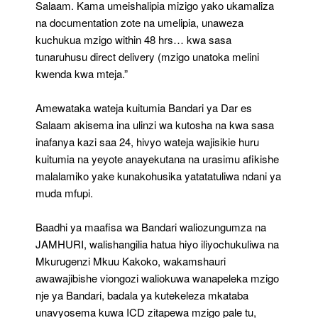
Salaam. Kama umeishalipia mizigo yako ukamaliza
na documentation zote na umelipia, unaweza
kuchukua mzigo within 48 hrs… kwa sasa
tunaruhusu direct delivery (mzigo unatoka melini
kwenda kwa mteja.”
Amewataka wateja kuitumia Bandari ya Dar es
Salaam akisema ina ulinzi wa kutosha na kwa sasa
inafanya kazi saa 24, hivyo wateja wajisikie huru
kuitumia na yeyote anayekutana na urasimu afikishe
malalamiko yake kunakohusika yatatatuliwa ndani ya
muda mfupi.
Baadhi ya maafisa wa Bandari waliozungumza na
JAMHURI, walishangilia hatua hiyo iliyochukuliwa na
Mkurugenzi Mkuu Kakoko, wakamshauri
awawajibishe viongozi waliokuwa wanapeleka mzigo
nje ya Bandari, badala ya kutekeleza mkataba
unavyosema kuwa ICD zitapewa mzigo pale tu,