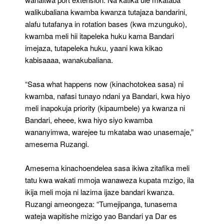
walikubaliana kwamba kwanza tutajaza bandarini,
alafu tutafanya in rotation bases (kwa mzunguko),
kwamba meli hii itapeleka huku kama Bandari
imejaza, tutapeleka huku, yaani kwa kikao
kabisaaaa, wanakubaliana.
“Sasa what happens now (kinachotokea sasa) ni
kwamba, nafasi tunayo ndani ya Bandari, kwa hiyo
meli inapokuja priority (kipaumbele) ya kwanza ni
Bandari, eheee, kwa hiyo siyo kwamba
wananyimwa, warejee tu mkataba wao unasemaje,”
amesema Ruzangi.
Amesema kinachoendelea sasa ikiwa zitafika meli
tatu kwa wakati mmoja wanaweza kupata mzigo, ila
ikija meli moja ni lazima ijaze bandari kwanza.
Ruzangi ameongeza: “Tumejipanga, tunasema
wateja wapitishe mizigo yao Bandari ya Dar es