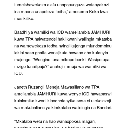
tumeishawekeza alafu unapopunguza wafanyakazi
ina maana unapoteza fedha,” amesema Koka kwa
masikitiko.
Baadhi ya wamiliki wa ICD wameliambia JAMHURI
kuwa TPA haiwatendei haki kwani waliingia mkataba
na wamewekeza fedha nyingi kujenga miundombinu,
lakini sasa ghafla wanajikuta hawana cha kufanyia
majengo. “Wengine tuna mikopo benki. Wasipotupa
mzigo tunailipaje?” anahoji mmoja wa wamiliki wa
ICD.
Janeth Ruzangi, Meneja Mawasiliano wa TPA,
ameliambia JAMHURI kuwa wenye ICD hawapaswi
kulalamika kwani kinachofanyika sasa ni utekelezaji
wa makubaliano ya kimkataba walioingia na Bandari.
“Mkataba wetu na hao wanaopokea magari,
wanaitwa port extension. Na katika ule mkataba