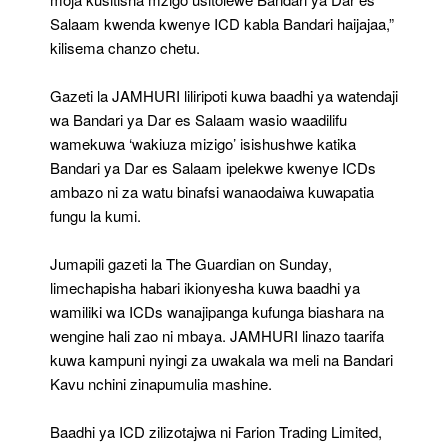
Salaam kwenda kwenye ICD kabla Bandari haijajaa,”
kilisema chanzo chetu.
Gazeti la JAMHURI liliripoti kuwa baadhi ya watendaji
wa Bandari ya Dar es Salaam wasio waadilifu
wamekuwa ‘wakiuza mizigo’ isishushwe katika
Bandari ya Dar es Salaam ipelekwe kwenye ICDs
ambazo ni za watu binafsi wanaodaiwa kuwapatia
fungu la kumi.
Jumapili gazeti la The Guardian on Sunday,
limechapisha habari ikionyesha kuwa baadhi ya
wamiliki wa ICDs wanajipanga kufunga biashara na
wengine hali zao ni mbaya. JAMHURI linazo taarifa
kuwa kampuni nyingi za uwakala wa meli na Bandari
Kavu nchini zinapumulia mashine.
Baadhi ya ICD zilizotajwa ni Farion Trading Limited,