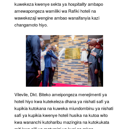
kuwekeza kwenye sekta ya
hospitality
ambapo
amewapongeza wamiliki wa Rafiki hoteli na
wawekezaji wengine ambao wanaifanyia kazi
changamoto hiyo.
Vilevile, Dkt. Biteko ameipongeza menejimenti ya
hoteli hiyo kwa kutekeleza dhana ya nishati safi ya
kupikia kutokana na kuweka miundombinu ya nishati
safi ya kupikia kwenye hoteli husika na kutoa wito
kwa wananchi kutoharibu mazingira na kutokukata
miti kwa ajili ya matumizi ya kuni na mkaa.