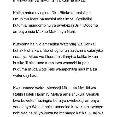
Katika hatua nyingine, Dkt. Biteko amesisitiza
umuhimu Idara na taasisi mbalimbali Serikalini
kutumia miundombinu ya uwekezaji Jijini Dodoma
ambayo ndio Makao Makuu ya Nchi.
Kutokana na hilo ameagiza Watendaji wa Serikali
kuhakikisha kwamba shughuli zinazoweza kufanyika
ndani ya Mkoa wa Dodoma zifanyike katika Mkoa
husika ili pia kutoa fursa kwa wanachi kupata
huduma muda wote pale wanapohitaji huduma za
watendaji hao.
Kwa upande wake, Mtendaji Mkuu na Mmiliki wa
Rafiki Hoteli Fladmiry Mallya ameishukuru Serikali
kwa kuweka mazingira bora ya uwekezaji ambayo
yanafanya Watanzania kuendelea kuwekeza kwenye
nchi yao na hivyo kuwa na mchango katika ukuaji wa