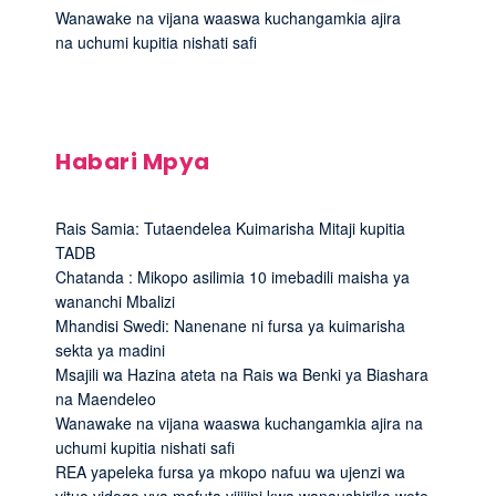
Wanawake na vijana waaswa kuchangamkia ajira
na uchumi kupitia nishati safi
Habari Mpya
Rais Samia: Tutaendelea Kuimarisha Mitaji kupitia
TADB
Chatanda : Mikopo asilimia 10 imebadili maisha ya
wananchi Mbalizi
Mhandisi Swedi: Nanenane ni fursa ya kuimarisha
sekta ya madini
Msajili wa Hazina ateta na Rais wa Benki ya Biashara
na Maendeleo
Wanawake na vijana waaswa kuchangamkia ajira na
uchumi kupitia nishati safi
REA yapeleka fursa ya mkopo nafuu wa ujenzi wa
vituo vidogo vya mafuta vijijini kwa wanaushirika wote