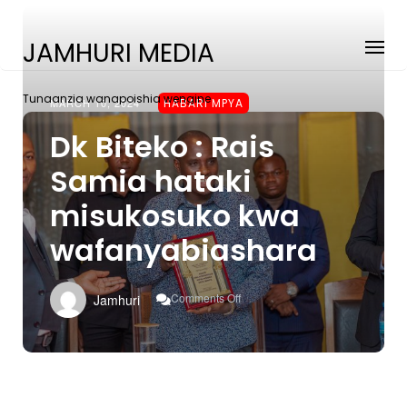
JAMHURI MEDIA
Tunaanzia wanapoishia wengine
MARCH 10, 2024
HABARI MPYA
Dk Biteko : Rais
Samia hataki
misukosuko kwa
wafanyabiashara
On
Comments Off
Jamhuri
Dk
Biteko
:
Rais
Samia
Hataki