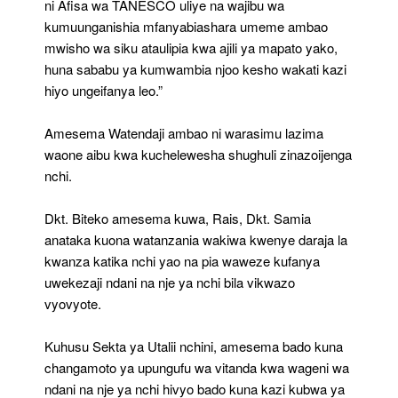
ni Afisa wa TANESCO uliye na wajibu wa
kumuunganishia mfanyabiashara umeme ambao
mwisho wa siku ataulipia kwa ajili ya mapato yako,
huna sababu ya kumwambia njoo kesho wakati kazi
hiyo ungeifanya leo.”
Amesema Watendaji ambao ni warasimu lazima
waone aibu kwa kuchelewesha shughuli zinazoijenga
nchi.
Dkt. Biteko amesema kuwa, Rais, Dkt. Samia
anataka kuona watanzania wakiwa kwenye daraja la
kwanza katika nchi yao na pia waweze kufanya
uwekezaji ndani na nje ya nchi bila vikwazo
vyovyote.
Kuhusu Sekta ya Utalii nchini, amesema bado kuna
changamoto ya upungufu wa vitanda kwa wageni wa
ndani na nje ya nchi hivyo bado kuna kazi kubwa ya