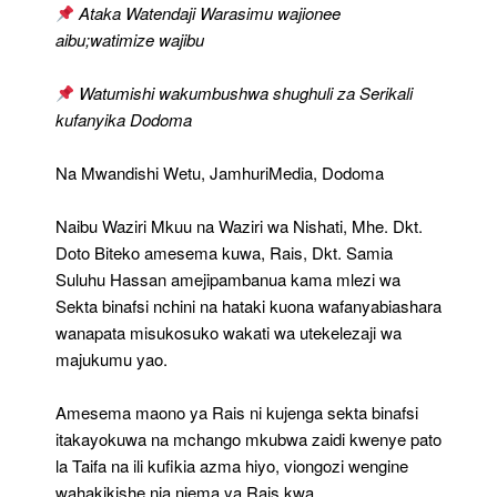
Misukosuko
Ataka Watendaji Warasimu wajionee
Kwa
aibu;watimize wajibu
Wafanyabiashara
Watumishi wakumbushwa shughuli za Serikali
kufanyika Dodoma
Na Mwandishi Wetu, JamhuriMedia, Dodoma
Naibu Waziri Mkuu na Waziri wa Nishati, Mhe. Dkt.
Doto Biteko amesema kuwa, Rais, Dkt. Samia
Suluhu Hassan amejipambanua kama mlezi wa
Sekta binafsi nchini na hataki kuona wafanyabiashara
wanapata misukosuko wakati wa utekelezaji wa
majukumu yao.
Amesema maono ya Rais ni kujenga sekta binafsi
itakayokuwa na mchango mkubwa zaidi kwenye pato
la Taifa na ili kufikia azma hiyo, viongozi wengine
wahakikishe nia njema ya Rais kwa