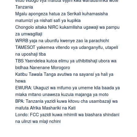
Tanzania
Mgalu apongeza hatua za Serikali kuhamasisha
matumizi ya nishati safi ya kupikia
Chongolo aitaka NIRC kukamilisha ugawaji wa pampu
za umwagiliaji
WRRB yaja na ubunifu kwenye zao la parachichi
TAMESOT yakemea vitendo vya udanganyifu, utapeli
na uposhaji tiba
TBS Yaendelea kutoa elimu ya uthibitishaji ubora wa
bidhaa Nanenane Morogoro
Katibu Tawala Tanga avutiwa na sayansi ya hali ya
hewa
EWURA: Ukaguzi wa mifumo ya umeme kila baada ya
miaka mitano unaweza kuzuia majanga ya moto
BPA: Tanzania yazidi kuwa kitovu cha usambazaji wa
mafuta Afrika Mashariki na Kati
Londo: FCC yazidi kuwa mhimili wa biashara shindani
na ulinzi wa mlaji nchini