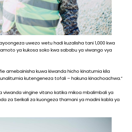
kayoongeza uwezo wetu hadi kuzalisha tani 1,000 kwa
ngamoto ya kukosa soko kwa sababu ya viwango vya
afie amebainisha kuwa kiwanda hicho kinatumia kila
 tunalitumia kutengeneza tofali – hakuna kinachoachwa.”
viwanda vingine vitano katika mikoa mbalimbali ya
a za Serikali za kuongeza thamani ya madini kabla ya