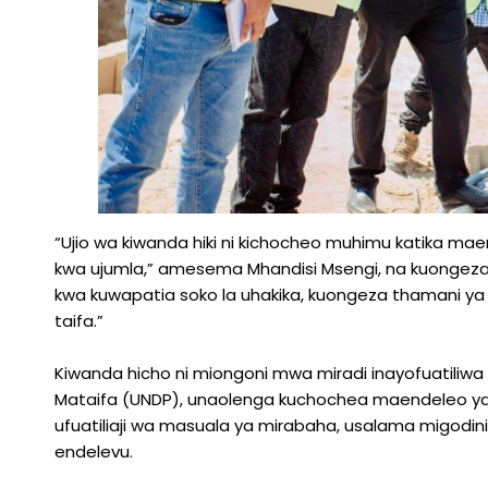
“Ujio wa kiwanda hiki ni kichocheo muhimu katika ma
kwa ujumla,” amesema Mhandisi Msengi, na kuongez
kwa kuwapatia soko la uhakika, kuongeza thamani 
taifa.”
Kiwanda hicho ni miongoni mwa miradi inayofuatiliwa 
Mataifa (UNDP), unaolenga kuchochea maendeleo ya S
ufuatiliaji wa masuala ya mirabaha, usalama migodi
endelevu.