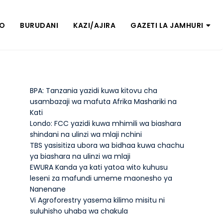
ZO
BURUDANI
KAZI/AJIRA
GAZETI LA JAMHURI
BPA: Tanzania yazidi kuwa kitovu cha
usambazaji wa mafuta Afrika Mashariki na
Kati
Londo: FCC yazidi kuwa mhimili wa biashara
shindani na ulinzi wa mlaji nchini
TBS yasisitiza ubora wa bidhaa kuwa chachu
ya biashara na ulinzi wa mlaji
EWURA Kanda ya kati yatoa wito kuhusu
leseni za mafundi umeme maonesho ya
Nanenane
Vi Agroforestry yasema kilimo misitu ni
suluhisho uhaba wa chakula