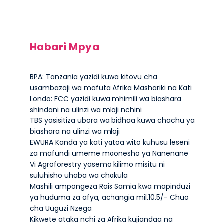
Habari Mpya
BPA: Tanzania yazidi kuwa kitovu cha
usambazaji wa mafuta Afrika Mashariki na Kati
Londo: FCC yazidi kuwa mhimili wa biashara
shindani na ulinzi wa mlaji nchini
TBS yasisitiza ubora wa bidhaa kuwa chachu ya
biashara na ulinzi wa mlaji
EWURA Kanda ya kati yatoa wito kuhusu leseni
za mafundi umeme maonesho ya Nanenane
Vi Agroforestry yasema kilimo misitu ni
suluhisho uhaba wa chakula
Mashili ampongeza Rais Samia kwa mapinduzi
ya huduma za afya, achangia mil.10.5/- Chuo
cha Uuguzi Nzega
Kikwete ataka nchi za Afrika kujiandaa na