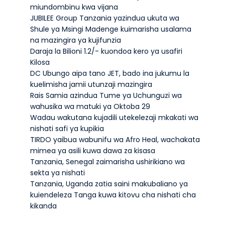
miundombinu kwa vijana
JUBILEE Group Tanzania yazindua ukuta wa
Shule ya Msingi Madenge kuimarisha usalama
na mazingira ya kujifunzia
Daraja la Bilioni 1.2/- kuondoa kero ya usafiri
Kilosa
DC Ubungo aipa tano JET, bado ina jukumu la
kuelimisha jamii utunzaji mazingira
Rais Samia azindua Tume ya Uchunguzi wa
wahusika wa matuki ya Oktoba 29
Wadau wakutana kujadili utekelezaji mkakati wa
nishati safi ya kupikia
TIRDO yaibua wabunifu wa Afro Heal, wachakata
mimea ya asili kuwa dawa za kisasa
Tanzania, Senegal zaimarisha ushirikiano wa
sekta ya nishati
Tanzania, Uganda zatia saini makubaliano ya
kuiendeleza Tanga kuwa kitovu cha nishati cha
kikanda