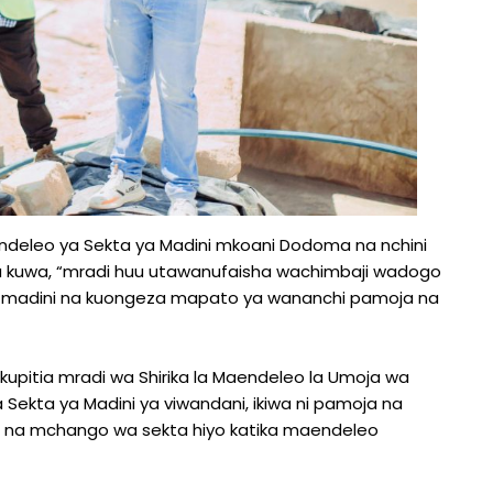
endeleo ya Sekta ya Madini mkoani Dodoma na nchini
a kuwa, “mradi huu utawanufaisha wachimbaji wadogo
ya madini na kuongeza mapato ya wananchi pamoja na
kupitia mradi wa Shirika la Maendeleo la Umoja wa
ekta ya Madini ya viwandani, ikiwa ni pamoja na
ni na mchango wa sekta hiyo katika maendeleo