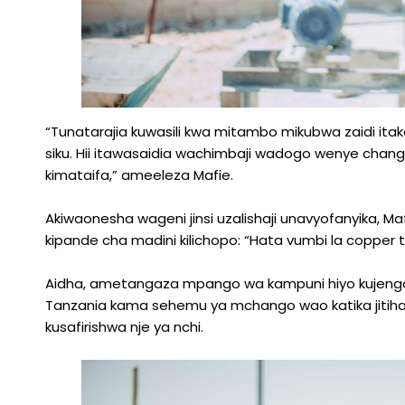
“Tunatarajia kuwasili kwa mitambo mikubwa zaidi ita
siku. Hii itawasaidia wachimbaji wadogo wenye cha
kimataifa,” ameeleza Mafie.
Akiwaonesha wageni jinsi uzalishaji unavyofanyika, M
kipande cha madini kilichopo: “Hata vumbi la copper
Aidha, ametangaza mpango wa kampuni hiyo kujenga 
Tanzania kama sehemu ya mchango wao katika jitihad
kusafirishwa nje ya nchi.