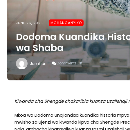
MCHANGANYIKO
JUNE 26, 2025
Dodoma Kuandika Histor
wa Shaba
On
Jamhuri
Comments Off
Dodoma
Kuandika
Historia
Mpya
Ya
Usafishaji
Wa
Kiwanda cha Shengde chakaribia kuanza uzalishaji 
Shaba
Mkoa wa Dodoma unajiandaa kuandika historia mpya ka
mwisho za ujenzi wa kiwanda kipya cha Shengde Prec
Nala, ambacho kinatarajiwa kuanza rasmi uzalishaji w