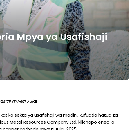
ia Mpya ya Usafishaji
rasmi mwezi Jul
ai
tika sekta ya usafishaji wa madini, kufuatia hatua za
ious Metal Resources Company Ltd, kilichopo eneo la
a copper cathode mwezi Julai, 2025.