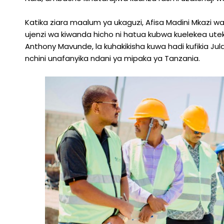
Katika ziara maalum ya ukaguzi, Afisa Madini Mkaz
ujenzi wa kiwanda hicho ni hatua kubwa kuelekea utek
Anthony Mavunde, la kuhakikisha kuwa hadi kufikia Jul
nchini unafanyika ndani ya mipaka ya Tanzania.