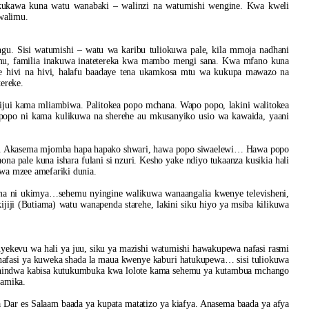
 kukawa kuna watu wanabaki – walinzi na watumishi wengine. Kwa kweli
Mwalimu.
gu. Sisi watumishi – watu wa karibu tuliokuwa pale, kila mmoja nadhani
emu, familia inakuwa inatetereka kwa mambo mengi sana. Kwa mfano kuna
ye hivi na hivi, halafu baadaye tena ukamkosa mtu wa kukupa mawazo na
ereke.
 sijui kama mliambiwa. Palitokea popo mchana. Wapo popo, lakini walitokea
popo ni kama kulikuwa na sherehe au mkusanyiko usio wa kawaida, yaani
a. Akasema mjomba hapa hapako shwari, hawa popo siwaelewi… Hawa popo
na pale kuna ishara fulani si nzuri. Kesho yake ndiyo tukaanza kusikia hali
wa mzee amefariki dunia.
ma ni ukimya…sehemu nyingine walikuwa wanaangalia kwenye televisheni,
ijiji (Butiama) watu wanapenda starehe, lakini siku hiyo ya msiba kilikuwa
evu wa hali ya juu, siku ya mazishi watumishi hawakupewa nafasi rasmi
nafasi ya kuweka shada la maua kwenye kaburi hatukupewa… sisi tuliokuwa
eshindwa kabisa kutukumbuka kwa lolote kama sehemu ya kutambua mchango
lamika.
ar es Salaam baada ya kupata matatizo ya kiafya. Anasema baada ya afya