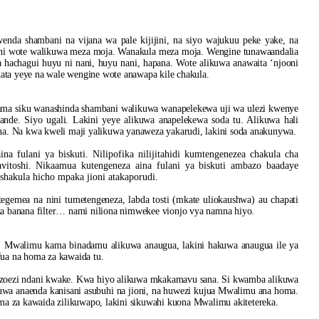
da shambani na vijana wa pale kijijini, na siyo wajukuu peke yake, na
lakini wote walikuwa meza moja. Wanakula meza moja. Wengine tunawaandalia
hachagui huyu ni nani, huyu nani, hapana. Wote alikuwa anawaita ‘njooni
kata yeye na wale wengine wote anawapa kile chakula.
Kama siku wanashinda shambani walikuwa wanapelekewa uji wa ulezi kwenye
e. Siyo ugali. Lakini yeye alikuwa anapelekewa soda tu. Alikuwa hali
na. Na kwa kweli maji yalikuwa yanaweza yakarudi, lakini soda anakunywa.
a fulani ya biskuti. Nilipofika nilijitahidi kumtengenezea chakula cha
itoshi. Nikaamua kutengeneza aina fulani ya biskuti ambazo baadaye
ishakula hicho mpaka jioni atakaporudi.
gemea na nini tumetengeneza, labda tosti (mkate uliokaushwa) au chapati
neza banana filter… nami niliona nimwekee vionjo vya namna hiyo.
m. Mwalimu kama binadamu alikuwa anaugua, lakini hakuwa anaugua ile ya
ua na homa za kawaida tu.
azoezi ndani kwake. Kwa hiyo alikuwa mkakamavu sana. Si kwamba alikuwa
uwa anaenda kanisani asubuhi na jioni, na huwezi kujua Mwalimu ana homa.
ma za kawaida zilikuwapo, lakini sikuwahi kuona Mwalimu akitetereka.