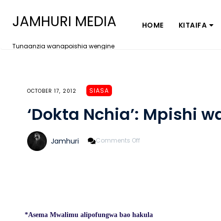
JAMHURI MEDIA
HOME
KITAIFA
Tunaanzia wanapoishia wengine
SIASA
OCTOBER 17, 2012
‘Dokta Nchia’: Mpishi w
On
Jamhuri
Comments Off
‘Dokta
Nchia’:
Mpishi
Wa
Nyerere
*Asema Mwalimu alipofungwa bao hakula