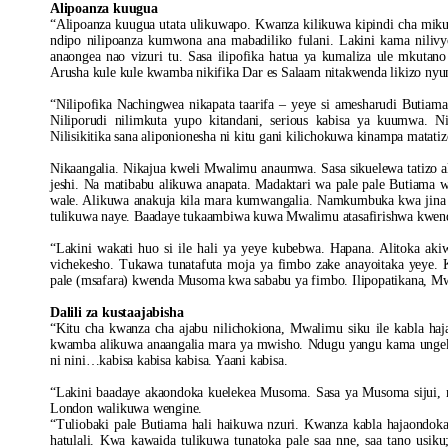
Alipoanza kuugua
“Alipoanza kuugua utata ulikuwapo. Kwanza kilikuwa kipindi cha mik
ndipo nilipoanza kumwona ana mabadiliko fulani. Lakini kama nili
anaongea nao vizuri tu. Sasa ilipofika hatua ya kumaliza ule mkutan
Arusha kule kule kwamba nikifika Dar es Salaam nitakwenda likizo ny
“Nilipofika Nachingwea nikapata taarifa – yeye si amesharudi Butiama
Niliporudi nilimkuta yupo kitandani, serious kabisa ya kuumwa.
Nilisikitika sana aliponionesha ni kitu gani kilichokuwa kinampa matatiz
Nikaangalia. Nikajua kweli Mwalimu anaumwa. Sasa sikuelewa tatizo 
jeshi. Na matibabu alikuwa anapata. Madaktari wa pale pale Butiama
wale. Alikuwa anakuja kila mara kumwangalia. Namkumbuka kwa jina m
tulikuwa naye. Baadaye tukaambiwa kuwa Mwalimu atasafirishwa kwenda
“Lakini wakati huo si ile hali ya yeye kubebwa. Hapana. Alitoka ak
vichekesho. Tukawa tunatafuta moja ya fimbo zake anayoitaka yeye. K
pale (msafara) kwenda Musoma kwa sababu ya fimbo. Ilipopatikana, M
Dalili za kustaajabisha
“Kitu cha kwanza cha ajabu nilichokiona, Mwalimu siku ile kabla ha
kwamba alikuwa anaangalia mara ya mwisho. Ndugu yangu kama ungeku
ni nini…kabisa kabisa kabisa. Yaani kabisa.
“Lakini baadaye akaondoka kuelekea Musoma. Sasa ya Musoma sijui, ma
London walikuwa wengine.
“Tuliobaki pale Butiama hali haikuwa nzuri. Kwanza kabla hajaondok
hatulali. Kwa kawaida tulikuwa tunatoka pale saa nne, saa tano usik