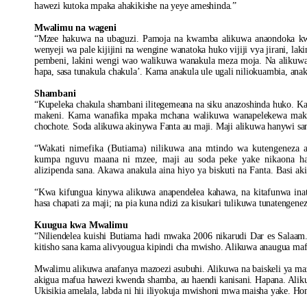
hawezi kutoka mpaka ahakikishe na yeye ameshinda.”
Mwalimu na wageni
“Mzee hakuwa na ubaguzi. Pamoja na kwamba alikuwa anaondoka kwen
wenyeji wa pale kijijini na wengine wanatoka huko vijiji vya jirani, 
pembeni, lakini wengi wao walikuwa wanakula meza moja. Na alikuwa 
hapa, sasa tunakula chakula’. Kama anakula ule ugali niliokuambia, ana
Shambani
“Kupeleka chakula shambani ilitegemeana na siku anazoshinda huko. 
makeni. Kama wanafika mpaka mchana walikuwa wanapelekewa makand
chochote. Soda alikuwa akinywa Fanta au maji. Maji alikuwa hanywi sa
“Wakati nimefika (Butiama) nilikuwa ana mtindo wa kutengeneza ain
kumpa nguvu maana ni mzee, maji au soda peke yake nikaona hav
alizipenda sana. Akawa anakula aina hiyo ya biskuti na Fanta. Basi ak
“Kwa kifungua kinywa alikuwa anapendelea kahawa, na kitafunwa inate
hasa chapati za maji; na pia kuna ndizi za kisukari tulikuwa tunatenge
Kuugua kwa Mwalimu
“Niliendelea kuishi Butiama hadi mwaka 2006 nikarudi Dar es Salaa
kitisho sana kama alivyougua kipindi cha mwisho. Alikuwa anaugua maf
Mwalimu alikuwa anafanya mazoezi asubuhi. Alikuwa na baiskeli ya m
akigua mafua hawezi kwenda shamba, au haendi kanisani. Hapana. Alik
Ukisikia amelala, labda ni hii iliyokuja mwishoni mwa maisha yake. Ho