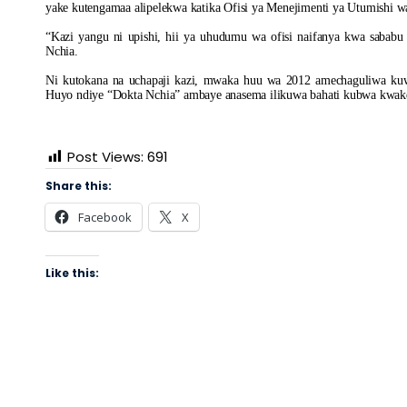
yake kutengamaa alipelekwa katika Ofisi ya Menejimenti ya Utumishi
“Kazi yangu ni upishi, hii ya uhudumu wa ofisi naifanya kwa sabab
Nchia.
Ni kutokana na uchapaji kazi, mwaka huu wa 2012 amechaguliwa ku
Huyo ndiye “Dokta Nchia” ambaye anasema ilikuwa bahati kubwa kwak
Post Views:
691
Share this:
Facebook
X
Like this: