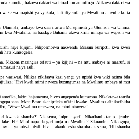
enda kumuita, hakuwa daktari wa binadamu au mifugo. Alikuwa daktari wa
u wake wa mapishi ya vyakula, hali iliyomfanya Mwalimu amvulie kofia
a ya Utumishi, ambayo kwa sasa inaitwa Menejimenti ya Utumishi wa Umma.
bani kwa Mwalimu, na baadaye Butiama akiwa kama mmoja wa wapishi wa
ishi naye kijijini. Nilipoambiwa nakwenda Msasani kuripoti, kwa kweli
li hata kumsogelea.
. Nikaona mazingira tofauti – ya kijijini – na mtu ambaye ni maarufu si
a mazuri na ya asili.
 wasiwasi. Nilikaa nikifanya kazi yangu ya upishi kwa wiki nzima bila
najiuliza; ‘Hivi kweli mimi naweza kuzungumza na Mwalimu ambaye ni mtu
 amefika, lakini hajamwona, hivyo angependa kumwona. Nikaletewa taarifa
gopa sana. Mzee Batao akanipeleka ofisini kwake. Mwalimu alinikaribisha
amjibu, ‘Wewe Mwalimu umeweza, na mimi nitaweza’.
ri kwenda shamba?’ Nikasema, ‘nipo tayari’. Nikadhani atanipa jembe.
ri lake. He! Mimi napanda gari moja na Mwalimu? Sikuamini. Nikaogopa,
kubwa – ya miezi miwili hivi – akanionesha shamba akasema, ‘hili shamba