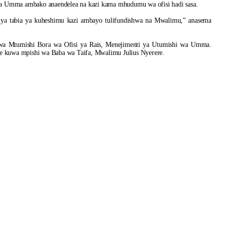
 wa Umma ambako anaendelea na kazi kama mhudumu wa ofisi hadi sasa.
u ya tabia ya kuheshimu kazi ambayo tulifundishwa na Mwalimu,” anasema
wa Mtumishi Bora wa Ofisi ya Rais, Menejimenti ya Utumishi wa Umma.
e kuwa mpishi wa Baba wa Taifa, Mwalimu Julius Nyerere.