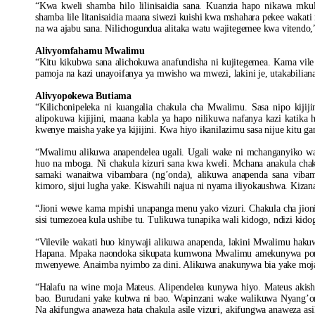
“Kwa kweli shamba hilo lilinisaidia sana. Kuanzia hapo nikawa mk
shamba lile litanisaidia maana siwezi kuishi kwa mshahara pekee waka
na wa ajabu sana. Nilichogundua alitaka watu wajitegemee kwa vitendo,
Alivyomfahamu Mwalimu
“Kitu kikubwa sana alichokuwa anafundisha ni kujitegemea. Kama vile 
pamoja na kazi unayoifanya ya mwisho wa mwezi, lakini je, utakabilia
Alivyopokewa Butiama
“Kilichonipeleka ni kuangalia chakula cha Mwalimu. Sasa nipo kijiji
alipokuwa kijijini, maana kabla ya hapo nilikuwa nafanya kazi katika ho
kwenye maisha yake ya kijijini. Kwa hiyo ikanilazimu sasa nijue kitu 
“Mwalimu alikuwa anapendelea ugali. Ugali wake ni mchanganyiko wa
huo na mboga. Ni chakula kizuri sana kwa kweli. Mchana anakula cha
samaki wanaitwa vibambara (ng’onda), alikuwa anapenda sana viba
kimoro, sijui lugha yake. Kiswahili najua ni nyama iliyokaushwa. Kizan
“Jioni wewe kama mpishi unapanga menu yako vizuri. Chakula cha jion
sisi tumezoea kula ushibe tu. Tulikuwa tunapika wali kidogo, ndizi kid
“Vilevile wakati huo kinywaji alikuwa anapenda, lakini Mwalimu ha
Hapana. Mpaka naondoka sikupata kumwona Mwalimu amekunywa pomb
mwenyewe. Anaimba nyimbo za dini. Alikuwa anakunywa bia yake moja t
“Halafu na wine moja Mateus. Alipendelea kunywa hiyo. Mateus akis
bao. Burudani yake kubwa ni bao. Wapinzani wake walikuwa Nyang’
Na akifungwa anaweza hata chakula asile vizuri, akifungwa anaweza as