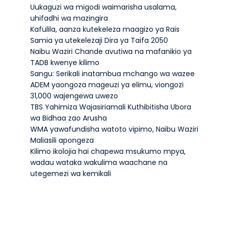
Uukaguzi wa migodi waimarisha usalama,
uhifadhi wa mazingira
Kafulila, aanza kutekeleza maagizo ya Rais
Samia ya utekelezaji Dira ya Taifa 2050
Naibu Waziri Chande avutiwa na mafanikio ya
TADB kwenye kilimo
Sangu: Serikali inatambua mchango wa wazee
ADEM yaongoza mageuzi ya elimu, viongozi
31,000 wajengewa uwezo
TBS Yahimiza Wajasiriamali Kuthibitisha Ubora
wa Bidhaa zao Arusha
WMA yawafundisha watoto vipimo, Naibu Waziri
Maliasili apongeza
Kilimo ikolojia hai chapewa msukumo mpya,
wadau wataka wakulima waachane na
utegemezi wa kemikali