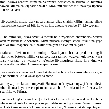
ulima. Akawa ananipa mimi na wenzangu pembejeo za kilimo. Aliniambia
ti naweza kulima na kujipatia chakula. Mwalimu alikuwa mtu mwenye upendo
” anasema Nchia.
alivyoonesha mfano wa kunipa shamba. Ujue unaishi kijijini, lazima ulime
na na mwisho wa mwezi bila kuwa na kitu chochote pembeni? Haiwezekani.
ni, na mimi nilijifunza vyakula tofauti na alivyokuwa anapendelea wakati
teli za kitalii kule Seronera. Mimi nilizoea kwenye hoteli, tofauti na yeye
gani Mwalimu anapendelea. Chakula aina gani na kwa muda gani?
 nafaka – ulezi, mtama na muhogo. Kwa hiyo mchana alipenda kula ugali
kula hicho. Kitoweo kilikuwa samaki, hasa samaki wakavu, kule kwao kuna
mbara vya sato; au nyama ya ng’ombe iliyokaushwa…kuna kitu kinaitwa
aki wanaita mkutira. Alikuwa anapenda sana.
i kwa wastani kinatakiwa kiwe chakula ambacho si cha kumsumbua usiku, si
ogo na matunda. Alikuwa anapenda hicho.
kuwa mnywaji wa kusema mnywaji. Hakuwa anakunywa kinywaji kama ulevi.
e nikaona huyu mzee vipi mbona anaimba! Akiimba ni kwa furaha zake
u, ilikuwa Pilsner.
hakunywa ka-glasi kake kamoja, basi. Anakunywa huku anaendelea kucheza
ombe – namkumbuka kwa jina moja, halafu na mdogo wake Daniel Ihunyo.
ile. Hata kama umeenda kumwita anacheza bao, ‘Bwana chakula kipo tayari’