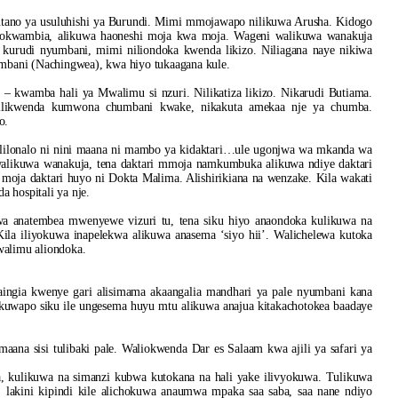
utano ya usuluhishi ya Burundi. Mimi mmojawapo nilikuwa Arusha. Kidogo
vyokwambia, alikuwa haoneshi moja kwa moja. Wageni walikuwa wanakuja
o kurudi nyumbani, mimi niliondoka kwenda likizo. Niliagana naye nikiwa
umbani (Nachingwea), kwa hiyo tukaagana kule.
 – kwamba hali ya Mwalimu si nzuri. Nilikatiza likizo. Nikarudi Butiama.
 Nilikwenda kumwona chumbani kwake, nikakuta amekaa nje ya chumba.
o.
alilonalo ni nini maana ni mambo ya kidaktari…ule ugonjwa wa mkanda wa
 walikuwa wanakuja, tena daktari mmoja namkumbuka alikuwa ndiye daktari
oja daktari huyo ni Dokta Malima. Alishirikiana na wenzake. Kila wakati
 hospitali ya nje.
iwa anatembea mwenyewe vizuri tu, tena siku hiyo anaondoka kulikuwa na
ila iliyokuwa inapelekwa alikuwa anasema ‘siyo hii’. Walichelewa kutoka
walimu aliondoka.
jaingia kwenye gari alisimama akaangalia mandhari ya pale nyumbani kana
wapo siku ile ungesema huyu mtu alikuwa anajua kitakachotokea baadaye
ana sisi tulibaki pale. Waliokwenda Dar es Salaam kwa ajili ya safari ya
a, kulikuwa na simanzi kubwa kutokana na hali yake ilivyokuwa. Tulikuwa
u; lakini kipindi kile alichokuwa anaumwa mpaka saa saba, saa nane ndiyo