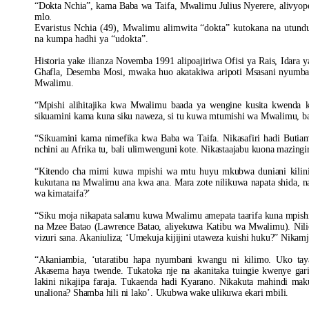
“Dokta Nchia”, kama Baba wa Taifa, Mwalimu Julius Nyerere, alivyop
mlo.
Evaristus Nchia (49), Mwalimu alimwita “dokta” kutokana na utund
na kumpa hadhi ya “udokta”.
Historia yake ilianza Novemba 1991 alipoajiriwa Ofisi ya Rais, Idar
Ghafla, Desemba Mosi, mwaka huo akatakiwa aripoti Msasani nyum
Mwalimu.
“Mpishi alihitajika kwa Mwalimu baada ya wengine kusita kwenda ku
sikuamini kama kuna siku naweza, si tu kuwa mtumishi wa Mwalimu, ba
“Sikuamini kama nimefika kwa Baba wa Taifa. Nikasafiri hadi Butiama
nchini au Afrika tu, bali ulimwenguni kote. Nikastaajabu kuona mazingir
“Kitendo cha mimi kuwa mpishi wa mtu huyu mkubwa duniani kilinipa
kukutana na Mwalimu ana kwa ana. Mara zote nilikuwa napata shida, 
wa kimataifa?’
“Siku moja nikapata salamu kuwa Mwalimu amepata taarifa kuna mpishi
na Mzee Batao (Lawrence Batao, aliyekuwa Katibu wa Mwalimu). Nilio
vizuri sana. Akaniuliza; ‘Umekuja kijijini utaweza kuishi huku?” Nik
“Akaniambia, ‘utaratibu hapa nyumbani kwangu ni kilimo. Uko taya
Akasema haya twende. Tukatoka nje na akanitaka tuingie kwenye ga
lakini nikajipa faraja. Tukaenda hadi Kyarano. Nikakuta mahindi ma
unaliona? Shamba hili ni lako’. Ukubwa wake ulikuwa ekari mbili.