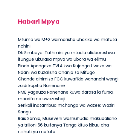
Habari Mpya
Mfumo wa M+2 waimarisha uhakika wa mafuta
nchini
Dk Simbeye: Tathmini ya mtaala ulioboreshwa
ifungue ukurasa mpya wa ubora wa elimu
Pinda Apongeza TVLA kwa Kujenga Uwezo wa
Ndani wa Kuzalisha Chanjo za Mifugo
Chande aihimiza FCC kuwafikia wananchi wengi
zaidi kupitia Nanenane
NMB yageuza Nanenane kuwa darasa la fursa,
maarifa na uwezeshaji
Serikali inatambua mchango wa wazee: Waziri
Sangu
Rais Samia, Museveni washuhudia makubaliano
ya trilioni 56 kuifanya Tanga kituo kikuu cha
nishati ya mafuta