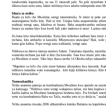
tunakwenda kupumzika; na saa 11 tunarudi pale. Na pale nyumbani
ilikuwa kazi nzito sana, lakini tuliifanya kwa sababu tulimpenda mno 
Ishara za msiba
Baada ya kifo cha Mwalimu wengi tumetetereka. Si mimi tu peke yan
anazungumza hicho kitu. Hali ni tete. Unajua baba anapoondoka seh
mahitaji mengi sana, kikubwa ni busara. Baba anapokwambia usifan
busara ya namna hiyo kwa kweli hali yako inakuwa si nzuri. Lazima utet
Ila kuna kitu ninachokumbuka. Kuna kitu kilitokea nadhani hata ninyi
mchana, kitu ambacho si kawaida. Mbayuwayu unawajua? Basi, wale 
kama giza kabisa. Popo wengi sana walitanda, wengi sana.
Nilikuwa na dereva mmoja anaitwa Salum. Tunaitana mjomba, mjomb
wanaruka mchana jua kali si kitu cha kawaida. Sasa kwa imani yetu tukao
ya Mwalimu si nzuri. Siku hiyo ikawa tarehe 14 Oktoba ndiyo tukaambi
“Mapokeo ya kifo cha yule mzee hakuna aliyepokea kwa kawaida. Ka
tulikuwa tunasikia watu wanaanguka…kile kijiji kilikuwa kimya. Kile k
kimya kabisa kabisa.”
Tumesahaulika
Nchia anasema pamoja na kumhudumia Mwalimu kwa upendo na unyenyek
ya kumuaga. “Waliitwa watu wengi wakapewa nafasi, sisi hata kupewa 
karibu kabisa na Mwalimu hatukupewa heshima hiyo. Pia Serikali im
wetu wa kumhudumia Baba wa Taifa, maisha yetu ni ya shida tu,” anala
Nchia anasema mwaka 2006 alihamishwa kutoka Butiama na kupelekwa D