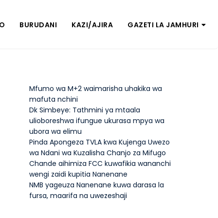
ZO
BURUDANI
KAZI/AJIRA
GAZETI LA JAMHURI
Mfumo wa M+2 waimarisha uhakika wa
mafuta nchini
Dk Simbeye: Tathmini ya mtaala
ulioboreshwa ifungue ukurasa mpya wa
ubora wa elimu
Pinda Apongeza TVLA kwa Kujenga Uwezo
wa Ndani wa Kuzalisha Chanjo za Mifugo
Chande aihimiza FCC kuwafikia wananchi
wengi zaidi kupitia Nanenane
NMB yageuza Nanenane kuwa darasa la
fursa, maarifa na uwezeshaji