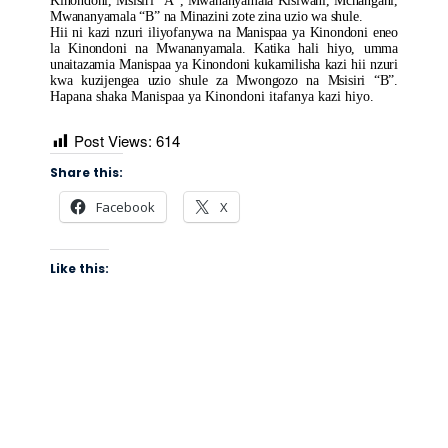
Kinondoni, Msisiri “A”, Mwananyamala Kisiwani, Mchangani,
Mwananyamala “B” na Minazini zote zina uzio wa shule.
Hii ni kazi nzuri iliyofanywa na Manispaa ya Kinondoni eneo
la Kinondoni na Mwananyamala. Katika hali hiyo, umma
unaitazamia Manispaa ya Kinondoni kukamilisha kazi hii nzuri
kwa kuzijengea uzio shule za Mwongozo na Msisiri “B”.
Hapana shaka Manispaa ya Kinondoni itafanya kazi hiyo.
Post Views:
614
Share this:
Facebook
X
Like this: