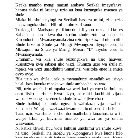
Kumegwa
Katika mambo mengi mazuri ambayo Serikali imeyafanya,
hapana shaka ni kujenga uzio au kuta kuzunguka maeneo ya
shule.
Miaka hii shule nyingi za Serikali hasa za mjini, zina uzio
unaozunguka shule. Hili ni jambo zuri sana.
Tukiangalia Manispaa ya Kinondoni iliyopo mkoani Dar es
Salaam, tutaona kwamba karibu shule zote za eneo la
Kinondoni na Mwananyamala zina uzio isipokuwa shule mbili.
Shule hizo ni Shule ya Msingi Mwongozo iliyopo eneo la
Mkwajuni na Shule ya Msingi Msisiri “B” iliyoko eneo la
Mwananyamala.
Umuhimu wa kila shule kuzungukwa na uzio hauwezi
kusisitizwa kwa sababu uko wazi. Kwanza uzio wa shule ni
mpaka wa wazi unaodhibiti wanafunzi wasitoke eneo la shuke
ovyo ovyo.
Bila uzio wa shule unakuta mwanafunzi anaadhibiwa isivyo
halali kwa kuvuka mpaka wa shule ambao haupo wazi.
Pili, uzio wa shule ni mpaka wa wazi kati ya eneo la shule na
eneo lisilo la shule. Kwa hivyo, ni rahisi kudhibiti vijana
wahuni wanaogeuza eneo la shule kuwa kijiwe chao.
Shule haihitaji kutumia nguvu kuwafukuza vijana wahuni
kama hao. Wanajua waziwazi kwamba hilo ni eneo la shule.
Tatu, uzio wa shule ni chombo madhubuti kinachozuia watu
wenye tabia ya kuvamia maeneo ya wazi au ya umma
wasivamie.
Ni katika ukweli huu wote kuhusu umuhimu wa shule kuwa
na uzio, Serikali ina sababu ya kupongezwa kwa kuona hilo