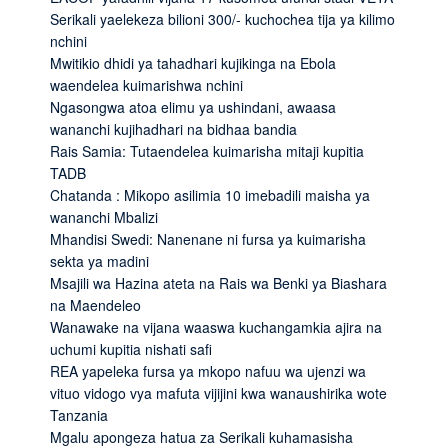
Serikali yaelekeza bilioni 300/- kuchochea tija ya kilimo
nchini
Mwitikio dhidi ya tahadhari kujikinga na Ebola
waendelea kuimarishwa nchini
Ngasongwa atoa elimu ya ushindani, awaasa
wananchi kujihadhari na bidhaa bandia
Rais Samia: Tutaendelea kuimarisha mitaji kupitia
TADB
Chatanda : Mikopo asilimia 10 imebadili maisha ya
wananchi Mbalizi
Mhandisi Swedi: Nanenane ni fursa ya kuimarisha
sekta ya madini
Msajili wa Hazina ateta na Rais wa Benki ya Biashara
na Maendeleo
Wanawake na vijana waaswa kuchangamkia ajira na
uchumi kupitia nishati safi
REA yapeleka fursa ya mkopo nafuu wa ujenzi wa
vituo vidogo vya mafuta vijijini kwa wanaushirika wote
Tanzania
Mgalu apongeza hatua za Serikali kuhamasisha