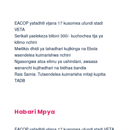
EACOP yafadhili vijana 17 kusomea ufundi stadi
VETA
Serikali yaelekeza bilioni 300/- kuchochea tija ya
kilimo nchini
Mwitikio dhidi ya tahadhari kujikinga na Ebola
waendelea kuimarishwa nchini
Ngasongwa atoa elimu ya ushindani, awaasa
wananchi kujihadhari na bidhaa bandia
Rais Samia: Tutaendelea kuimarisha mitaji kupitia
TADB
Habari Mpya
EACOP yafadhili vijana 17 kusomea ufundi stadi VETA