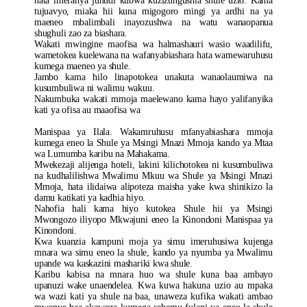
hata imefanya juhudi kubwa kuzizungushia shule uzio. Kama
tujuavyo, miaka hii kuna migogoro mingi ya ardhi na ya
maeneo mbalimbali inayozushwa na watu wanaopanua
shughuli zao za biashara.
Wakati mwingine maofisa wa halmashauri wasio waadilifu,
wametokea kuelewana na wafanyabiashara hata wamewaruhusu
kumega maeneo ya shule.
Jambo kama hilo linapotokea unakuta wanaolaumiwa na
kusumbuliwa ni walimu wakuu.
Nakumbuka wakati mmoja maelewano kama hayo yalifanyika
kati ya ofisa au maaofisa wa
Manispaa ya Ilala. Wakamruhusu mfanyabiashara mmoja
kumega eneo la Shule ya Msingi Mnazi Mmoja kando ya Mtaa
wa Lumumba karibu na Mahakama.
Mwekezaji alijenga hoteli, lakini kilichotokea ni kusumbuliwa
na kudhalilishwa Mwalimu Mkuu wa Shule ya Msingi Mnazi
Mmoja, hata ilidaiwa alipoteza maisha yake kwa shinikizo la
damu katikati ya kadhia hiyo.
Nahofia hali kama hiyo kutokea Shule hii ya Msingi
Mwongozo iliyopo Mkwajuni eneo la Kinondoni Manispaa ya
Kinondoni.
Kwa kuanzia kampuni moja ya simu imeruhusiwa kujenga
mnara wa simu eneo la shule, kando ya nyumba ya Mwalimu
upande wa kaskazini mashariki kwa shule.
Karibu kabisa na mnara huo wa shule kuna baa ambayo
upanuzi wake unaendelea.
Kwa kuwa hakuna uzio au mpaka
wa wazi kati ya shule na baa, unaweza kufika wakati ambao