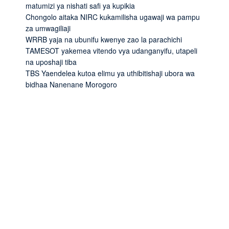
matumizi ya nishati safi ya kupikia
Chongolo aitaka NIRC kukamilisha ugawaji wa pampu
za umwagiliaji
WRRB yaja na ubunifu kwenye zao la parachichi
TAMESOT yakemea vitendo vya udanganyifu, utapeli
na uposhaji tiba
TBS Yaendelea kutoa elimu ya uthibitishaji ubora wa
bidhaa Nanenane Morogoro