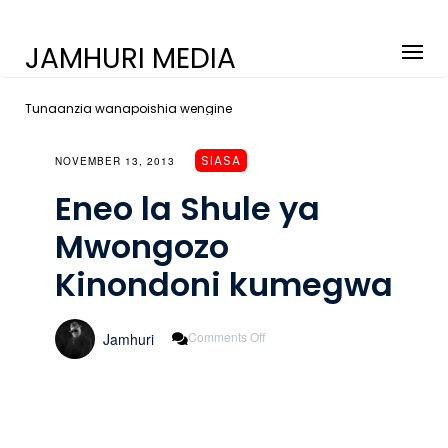
JAMHURI MEDIA
Tunaanzia wanapoishia wengine
SIASA
NOVEMBER 13, 2013
Eneo la Shule ya
Mwongozo
Kinondoni kumegwa
On
Comments Off
Jamhuri
Eneo
La
Shule
Ya
Mwongozo
Kinondoni