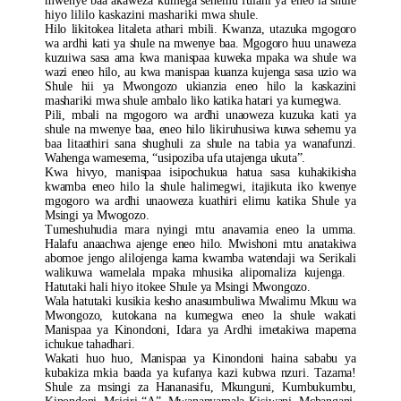
mwenye baa akaweza kumega sehemu fulani ya eneo la shule
hiyo lililo kaskazini mashariki mwa shule.
Hilo likitokea litaleta athari mbili. Kwanza, utazuka mgogoro
wa ardhi kati ya shule na mwenye baa. Mgogoro huu unaweza
kuzuiwa sasa ama kwa manispaa kuweka mpaka wa shule wa
wazi eneo hilo, au kwa manispaa kuanza kujenga sasa uzio wa
Shule hii ya Mwongozo ukianzia eneo hilo la kaskazini
mashariki mwa shule ambalo liko katika hatari ya kumegwa.
Pili, mbali na mgogoro wa ardhi unaoweza kuzuka kati ya
shule na mwenye baa, eneo hilo likiruhusiwa kuwa sehemu ya
baa litaathiri sana shughuli za shule na tabia ya wanafunzi.
Wahenga wamesema, “usipoziba ufa utajenga ukuta”.
Kwa hivyo, manispaa isipochukua hatua sasa kuhakikisha
kwamba eneo hilo la shule halimegwi, itajikuta iko kwenye
mgogoro wa ardhi unaoweza kuathiri elimu katika Shule ya
Msingi ya Mwogozo.
Tumeshuhudia mara nyingi mtu anavamia eneo la umma.
Halafu anaachwa ajenge eneo hilo. Mwishoni mtu anatakiwa
abomoe jengo alilojenga kama kwamba watendaji wa Serikali
walikuwa wamelala mpaka mhusika alipomaliza kujenga.
Hatutaki hali hiyo itokee Shule ya Msingi Mwongozo.
Wala hatutaki kusikia kesho anasumbuliwa Mwalimu Mkuu wa
Mwongozo, kutokana na kumegwa eneo la shule wakati
Manispaa ya Kinondoni, Idara ya Ardhi imetakiwa mapema
ichukue tahadhari.
Wakati huo huo, Manispaa ya Kinondoni haina sababu ya
kubakiza mkia baada ya kufanya kazi kubwa nzuri. Tazama!
Shule za msingi za Hananasifu, Mkunguni, Kumbukumbu,