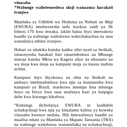
vinasaba
*Wabunge waliotemeshwa ulaji wanaanza harakati
ivunjwe
Mamlaka ya Udhibiti wa Huduma za Nishati na Maji
(EWURA) imeliwezesha taifa kuokoa zaidi ya Sh
bilioni 170 kwa mwaka, lakini hatua hiyo imewakera
baadhi ya wabunge waliokuwa wakichakachua na sasa
wanafanya mbinu ivunjwe.
Habari za uhakika kutoka katika ofisi nyeti za Serikali,
zinaonyesha harakati hizi zinaendeshwa na Mbunge
mmoja kutoka Mkoa wa Kagera aliye na uhusiano na
wa moja kwa moja na kampuni moja ya kuuza mafuta
nchini.
Kampuni hiyo iliyokuwa na ubia na Serikali na
ambayo imebinafsishwa kwa njia za kutatanisha kwa
kampuni ya Brazil, inaelezwa imempa hisa mbunge
huyo na hivyo kwa sasa anafanya kazi ya kuipigia
debe kwa kiwango kikubwa.
“Kimsingi ilichofanya EWURA ni kudhibiti
uchakachuaji kwa njia ya kitaalamu kabisa ya kuweka
vinasaba kwenye mafuta. Hili limewafanya baadhi ya
maafisa ndani ya Mamlaka ya Mapato Tanzania (TRA)
na wabunge waliokuwa wananufaika na uchakachuaji,