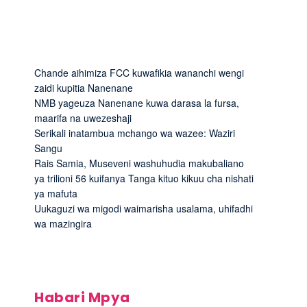
Chande aihimiza FCC kuwafikia wananchi wengi
zaidi kupitia Nanenane
NMB yageuza Nanenane kuwa darasa la fursa,
maarifa na uwezeshaji
Serikali inatambua mchango wa wazee: Waziri
Sangu
Rais Samia, Museveni washuhudia makubaliano
ya trilioni 56 kuifanya Tanga kituo kikuu cha nishati
ya mafuta
Uukaguzi wa migodi waimarisha usalama, uhifadhi
wa mazingira
Habari Mpya