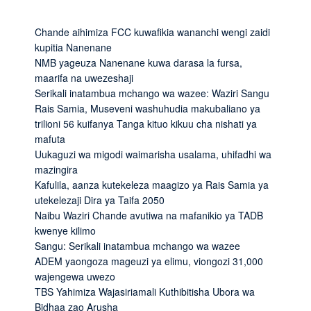
Chande aihimiza FCC kuwafikia wananchi wengi zaidi
kupitia Nanenane
NMB yageuza Nanenane kuwa darasa la fursa,
maarifa na uwezeshaji
Serikali inatambua mchango wa wazee: Waziri Sangu
Rais Samia, Museveni washuhudia makubaliano ya
trilioni 56 kuifanya Tanga kituo kikuu cha nishati ya
mafuta
Uukaguzi wa migodi waimarisha usalama, uhifadhi wa
mazingira
Kafulila, aanza kutekeleza maagizo ya Rais Samia ya
utekelezaji Dira ya Taifa 2050
Naibu Waziri Chande avutiwa na mafanikio ya TADB
kwenye kilimo
Sangu: Serikali inatambua mchango wa wazee
ADEM yaongoza mageuzi ya elimu, viongozi 31,000
wajengewa uwezo
TBS Yahimiza Wajasiriamali Kuthibitisha Ubora wa
Bidhaa zao Arusha