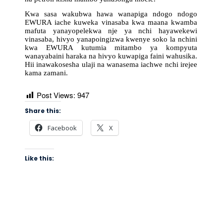
Kwa sasa wakubwa hawa wanapiga ndogo ndogo
EWURA iache kuweka vinasaba kwa maana kwamba
mafuta yanayopelekwa nje ya nchi hayawekewi
vinasaba, hivyo yanapoingizwa kwenye soko la nchini
kwa EWURA kutumia mitambo ya kompyuta
wanayabaini haraka na hivyo kuwapiga faini wahusika.
Hii inawakosesha ulaji na wanasema iachwe nchi irejee
kama zamani.
Post Views:
947
Share this:
Facebook
X
Like this: