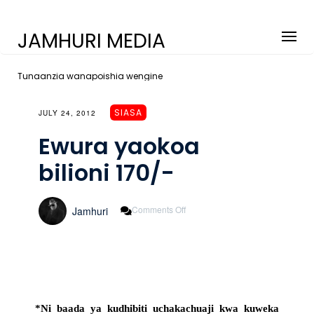
JAMHURI MEDIA
Tunaanzia wanapoishia wengine
SIASA
JULY 24, 2012
Ewura yaokoa
bilioni 170/-
On
Comments Off
Jamhuri
Ewura
Yaokoa
Bilioni
170/-
*Ni baada ya kudhibiti uchakachuaji kwa kuweka