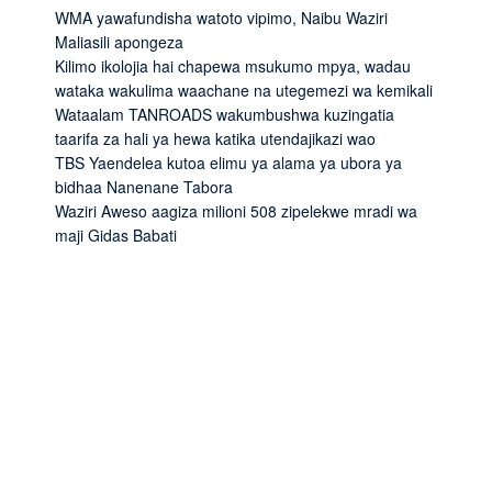
WMA yawafundisha watoto vipimo, Naibu Waziri
Maliasili apongeza
Kilimo ikolojia hai chapewa msukumo mpya, wadau
wataka wakulima waachane na utegemezi wa kemikali
Wataalam TANROADS wakumbushwa kuzingatia
taarifa za hali ya hewa katika utendajikazi wao
TBS Yaendelea kutoa elimu ya alama ya ubora ya
bidhaa Nanenane Tabora
Waziri Aweso aagiza milioni 508 zipelekwe mradi wa
maji Gidas Babati