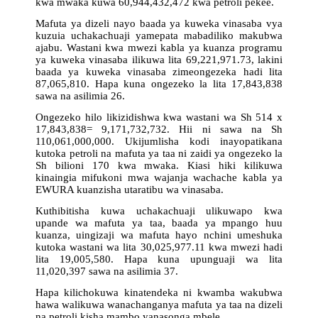
kwa mwaka kuwa 60,944,432,472 kwa petroli pekee.
Mafuta ya dizeli nayo baada ya kuweka vinasaba vya
kuzuia uchakachuaji yamepata mabadiliko makubwa
ajabu. Wastani kwa mwezi kabla ya kuanza programu
ya kuweka vinasaba ilikuwa lita 69,221,971.73, lakini
baada ya kuweka vinasaba zimeongezeka hadi lita
87,065,810. Hapa kuna ongezeko la lita 17,843,838
sawa na asilimia 26.
Ongezeko hilo likizidishwa kwa wastani wa Sh 514 x
17,843,838= 9,171,732,732. Hii ni sawa na Sh
110,061,000,000. Ukijumlisha kodi inayopatikana
kutoka petroli na mafuta ya taa ni zaidi ya ongezeko la
Sh bilioni 170 kwa mwaka. Kiasi hiki kilikuwa
kinaingia mifukoni mwa wajanja wachache kabla ya
EWURA kuanzisha utaratibu wa vinasaba.
Kuthibitisha kuwa uchakachuaji ulikuwapo kwa
upande wa mafuta ya taa, baada ya mpango huu
kuanza, uingizaji wa mafuta hayo nchini umeshuka
kutoka wastani wa lita 30,025,977.11 kwa mwezi hadi
lita 19,005,580. Hapa kuna upunguaji wa lita
11,020,397 sawa na asilimia 37.
Hapa kilichokuwa kinatendeka ni kwamba wakubwa
hawa walikuwa wanachanganya mafuta ya taa na dizeli
na petroli kisha mambo yanasonga mbele.