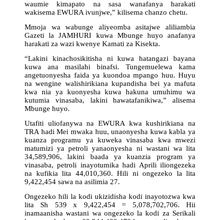
waumie kimapato na sasa wanafanya harakati
wakisema EWURA ivunjwe,” kilisema chanzo chetu.
Mmoja wa wabunge aliyeomba asitajwe aliliambia
Gazeti la JAMHURI kuwa Mbunge huyo anafanya
harakati za wazi kwenye Kamati za Kisekta.
“Lakini kinachosikitisha ni kuwa hatangazi bayana
kuwa ana masilahi binafsi. Tungemuelewa kama
angetuonyesha faida ya kuondoa mpango huu. Huyu
na wengine walishirikiana kupandisha bei ya mafuta
kwa nia ya kuonyesha kuwa hakuna umuhimu wa
kutumia vinasaba, lakini hawatafanikiwa,” alisema
Mbunge huyo.
Utafiti uliofanywa na EWURA kwa kushirikiana na
TRA hadi Mei mwaka huu, unaonyesha kuwa kabla ya
kuanza programu ya kuweka vinasaba kwa mwezi
matumizi ya petroli yanaonyesha ni wastani wa lita
34,589,906, lakini baada ya kuanzia program ya
vinasaba, petroli inayotumika hadi Aprili iliongezeka
na kufikia lita 44,010,360. Hili ni ongezeko la lita
9,422,454 sawa na asilimia 27.
Ongezeko hili la kodi ukizidisha kodi inayotozwa kwa
lita Sh 539 x 9,422,454 = 5,078,702,706. Hii
inamaanisha wastani wa ongezeko la kodi za Serikali