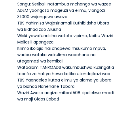
Sangu: Serikali inatambua mchango wa wazee
ADEM yaongoza mageuzi ya elimu, viongozi
31,000 wajengewa uwezo
TBS Yahimiza Wajasiriamali Kuthibitisha Ubora
wa Bidhaa zao Arusha
WMA yawafundisha watoto vipimo, Naibu Waziri
Maliasili apongeza
Kilimo ikolojia hai chapewa msukumo mpya,
wadau wataka wakulima waachane na
utegemezi wa kemikali
Wataalam TANROADS wakumbushwa kuzingatia
taarifa za hali ya hewa katika utendajikazi wao
TBS Yaendelea kutoa elimu ya alama ya ubora
ya bidhaa Nanenane Tabora
Waziri Aweso aagiza milioni 508 zipelekwe mradi
wa maji Gidas Babati