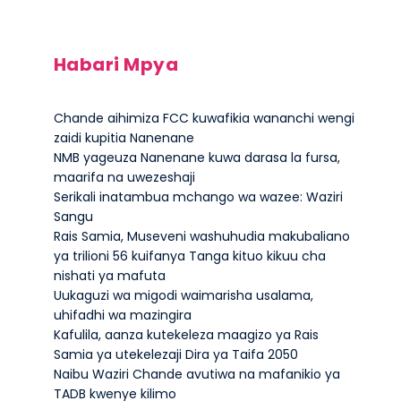
Habari Mpya
Chande aihimiza FCC kuwafikia wananchi wengi
zaidi kupitia Nanenane
NMB yageuza Nanenane kuwa darasa la fursa,
maarifa na uwezeshaji
Serikali inatambua mchango wa wazee: Waziri
Sangu
Rais Samia, Museveni washuhudia makubaliano
ya trilioni 56 kuifanya Tanga kituo kikuu cha
nishati ya mafuta
Uukaguzi wa migodi waimarisha usalama,
uhifadhi wa mazingira
Kafulila, aanza kutekeleza maagizo ya Rais
Samia ya utekelezaji Dira ya Taifa 2050
Naibu Waziri Chande avutiwa na mafanikio ya
TADB kwenye kilimo