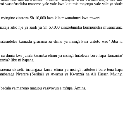
eni wanafundisha masomo yale yale kwa kutumia majengo yale yale ya shule
na nyingine zinatoza Sh 10,000 kwa kila mwanafunzi kwa mwezi.
itaja ziko nje ya zaidi ya Sh 50,000 zinazotumika kumnunulia mwanafunzi
 wataendelea kumudu gharama za elimu ya msingi kwa watoto wao? Jibu ni
a na dunia kwa jumla kwamba elimu ya msingi hutolewa bure hapa Tanzania?
ania? Jibu ni hapana.
nasema ukweli; inatangaza kuwa elimu ya msingi haitolewi bure tena hapa
Kambarage Nyerere (Serikali ya Awamu ya Kwanza) na Ali Hassan Mwinyi
o badala ya maneno matupu yasiyovunja mfupa. Amina.