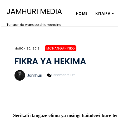
JAMHURI MEDIA
HOME
KITAIFA
Tunaanzia wanapoishia wengine
MCHANGANYIKO
MARCH 30, 2013
FIKRA YA HEKIMA
On
Jamhuri
Comments Off
FIKRA
YA
HEKIMA
Serikali itangaze elimu ya msingi haitolewi bure te