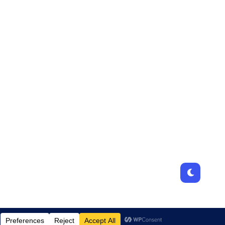
Designed by
JamhuriMedia