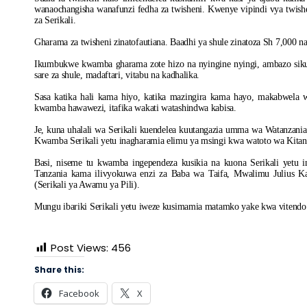
wanaochangisha wanafunzi fedha za twisheni. Kwenye vipindi vya twish
za Serikali.
Gharama za twisheni zinatofautiana. Baadhi ya shule zinatoza Sh 7,000 
Ikumbukwe kwamba gharama zote hizo na nyingine nyingi, ambazo sikuz
sare za shule, madaftari, vitabu na kadhalika.
Sasa katika hali kama hiyo, katika mazingira kama hayo, makabwela
kwamba hawawezi, itafika wakati watashindwa kabisa.
Je, kuna uhalali wa Serikali kuendelea kuutangazia umma wa Watanzani
Kwamba Serikali yetu inagharamia elimu ya msingi kwa watoto wa Kitanz
Basi, niseme tu kwamba ingependeza kusikia na kuona Serikali yetu i
Tanzania kama ilivyokuwa enzi za Baba wa Taifa, Mwalimu Julius 
(Serikali ya Awamu ya Pili).
Mungu ibariki Serikali yetu iweze kusimamia matamko yake kwa vitend
Post Views:
456
Share this:
Facebook
X