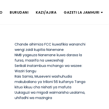
ZO
BURUDANI
KAZI/AJIRA
GAZETI LA JAMHURI
Chande aihimiza FCC kuwafikia wananchi
wengi zaidi kupitia Nanenane
NMB yageuza Nanenane kuwa darasa la
fursa, maarifa na uwezeshaji
Serikali inatambua mchango wa wazee:
Waziri Sangu
Rais Samia, Museveni washuhudia
makubaliano ya trilioni 56 kuifanya Tanga
kituo kikuu cha nishati ya mafuta
Uukaguzi wa migodi waimarisha usalama,
uhifadhi wa mazingira