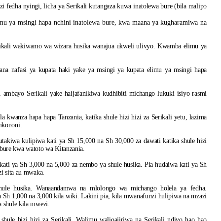
fedha nyingi, licha ya Serikali kutangaza kuwa inatolewa bure (bila malipo
limu ya msingi hapa nchini inatolewa bure, kwa maana ya kugharamiwa na
 Serikali wakiwamo wa wizara husika wanajua ukweli ulivyo. Kwamba elimu ya
na nafasi ya kupata haki yake ya msingi ya kupata elimu ya msingi hapa
, ambayo Serikali yake haijafanikiwa kudhibiti michango lukuki isiyo rasmi
a kwanza hapa hapa Tanzania, katika shule hizi hizi za Serikali yetu, lazima
mkononi.
takiwa kulipiwa kati ya Sh 15,000 na Sh 30,000 za dawati katika shule hizi
u bure kwa watoto wa Kitanzania.
ati ya Sh 3,000 na 5,000 za nembo ya shule husika. Pia hudaiwa kati ya Sh
zi sita au mwaka.
shule husika. Wanaandamwa na mlolongo wa michango holela ya fedha.
 Sh 1,000 na 3,000 kila wiki. Lakini pia, kila mwanafunzi hulipiwa na mzazi
 shule kila mwezi.
shule hizi hizi za Serikali. Walimu walioajiriwa na Serikali ndiyo hao hao