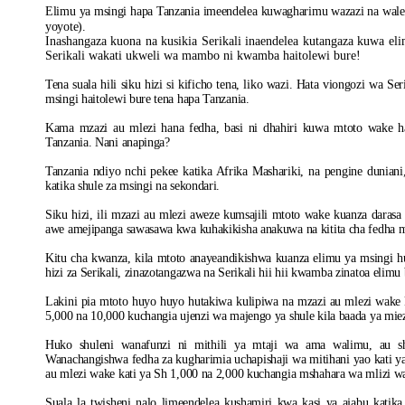
Elimu ya msingi hapa Tanzania imeendelea kuwagharimu wazazi na walezi 
yoyote).
Inashangaza kuona na kusikia Serikali inaendelea kutangaza kuwa e
Serikali wakati ukweli wa mambo ni kwamba haitolewi bure!
Tena suala hili siku hizi si kificho tena, liko wazi. Hata viongozi wa
msingi haitolewi bure tena hapa Tanzania.
Kama mzazi au mlezi hana fedha, basi ni dhahiri kuwa mtoto wake ha
Tanzania. Nani anapinga?
Tanzania ndiyo nchi pekee katika Afrika Mashariki, na pengine duniani
katika shule za msingi na sekondari.
Siku hizi, ili mzazi au mlezi aweze kumsajili mtoto wake kuanza darasa l
awe amejipanga sawasawa kwa kuhakikisha anakuwa na kitita cha fedha 
Kitu cha kwanza, kila mtoto anayeandikishwa kuanza elimu ya msingi hu
hizi za Serikali, zinazotangazwa na Serikali hii hii kwamba zinatoa elim
Lakini pia mtoto huyo huyo hutakiwa kulipiwa na mzazi au mlezi wake k
5,000 na 10,000 kuchangia ujenzi wa majengo ya shule kila baada ya mie
Huko shuleni wanafunzi ni mithili ya mtaji wa ama walimu, au 
Wanachangishwa fedha za kugharimia uchapishaji wa mitihani yao kati ya
au mlezi wake kati ya Sh 1,000 na 2,000 kuchangia mshahara wa mlizi wa
Suala la twisheni nalo limeendelea kushamiri kwa kasi ya ajabu katika 