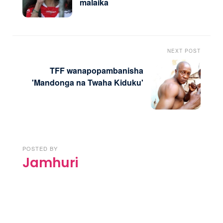
malaika
NEXT POST
TFF wanapopambanisha
'Mandonga na Twaha Kiduku'
POSTED BY
Jamhuri