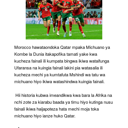
Morocco hawataondoka Qatar mpaka Michuano ya
Kombe la Dunia itakapofika tamati yake kwa
kucheza fainali ili kumpata bingwa ikiwa wataifunga
Ufaransa na kuingia fainali lakini pia watasalia ili
kucheza mechi ya kumtafuta Mshindi wa tatu wa
michuano hiyo ikiwa watashindwa kuingia fainali.
Hii historia kubwa imeandikwa kwa bara la Afrika na
nchi zote za kiarabu baada ya timu hiyo kutinga nusu
fainali ikiwa haijapoteza hata mechi moja toka
michuano hiyo ianze huko Qatar.