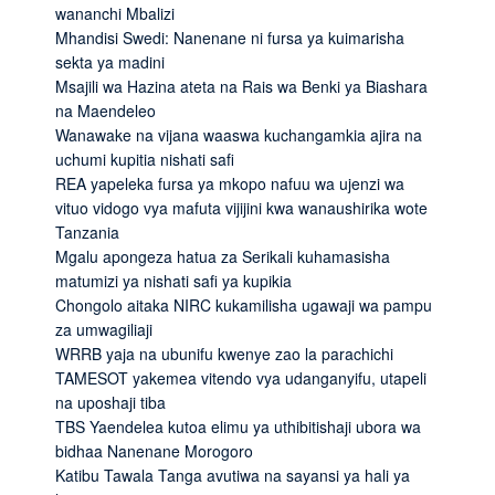
wananchi Mbalizi
Mhandisi Swedi: Nanenane ni fursa ya kuimarisha
sekta ya madini
Msajili wa Hazina ateta na Rais wa Benki ya Biashara
na Maendeleo
Wanawake na vijana waaswa kuchangamkia ajira na
uchumi kupitia nishati safi
REA yapeleka fursa ya mkopo nafuu wa ujenzi wa
vituo vidogo vya mafuta vijijini kwa wanaushirika wote
Tanzania
Mgalu apongeza hatua za Serikali kuhamasisha
matumizi ya nishati safi ya kupikia
Chongolo aitaka NIRC kukamilisha ugawaji wa pampu
za umwagiliaji
WRRB yaja na ubunifu kwenye zao la parachichi
TAMESOT yakemea vitendo vya udanganyifu, utapeli
na uposhaji tiba
TBS Yaendelea kutoa elimu ya uthibitishaji ubora wa
bidhaa Nanenane Morogoro
Katibu Tawala Tanga avutiwa na sayansi ya hali ya