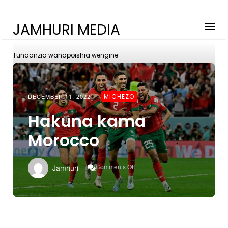
JAMHURI MEDIA
Tunaanzia wanapoishia wengine
DECEMBER 11, 2022
MICHEZO
Hakuna kama
Morocco
On
Comments Off
Jamhuri
Hakuna
Kama
Morocco