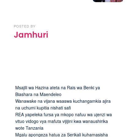
POSTED BY
Jamhuri
Msajili wa Hazina ateta na Rais wa Benki ya
Biashara na Maendeleo
Wanawake na vijana waaswa kuchangamkia ajira
na uchumi kupitia nishati safi
REA yapeleka fursa ya mkopo nafuu wa ujenzi wa
vituo vidogo vya mafuta vijijini kwa wanaushirika
wote Tanzania
Mgalu apongeza hatua za Serikali kuhamasisha