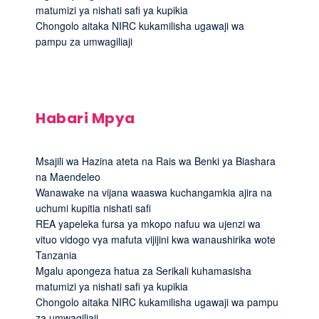
matumizi ya nishati safi ya kupikia
Chongolo aitaka NIRC kukamilisha ugawaji wa
pampu za umwagiliaji
Habari Mpya
Msajili wa Hazina ateta na Rais wa Benki ya Biashara
na Maendeleo
Wanawake na vijana waaswa kuchangamkia ajira na
uchumi kupitia nishati safi
REA yapeleka fursa ya mkopo nafuu wa ujenzi wa
vituo vidogo vya mafuta vijijini kwa wanaushirika wote
Tanzania
Mgalu apongeza hatua za Serikali kuhamasisha
matumizi ya nishati safi ya kupikia
Chongolo aitaka NIRC kukamilisha ugawaji wa pampu
za umwagiliaji