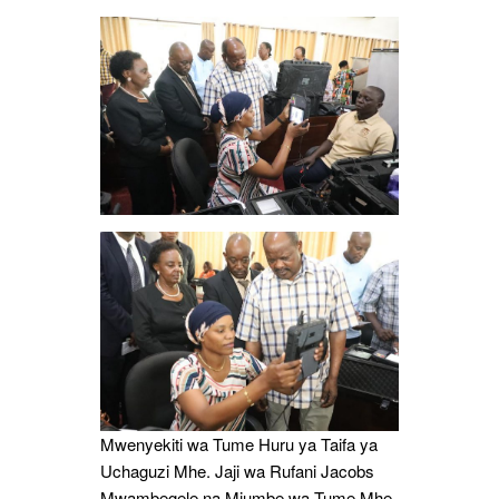
Dar
Mwenyekiti wa Tume Huru ya Taifa ya
Uchaguzi Mhe. Jaji wa Rufani Jacobs
Mwambegele na Mjumbe wa Tume Mhe.