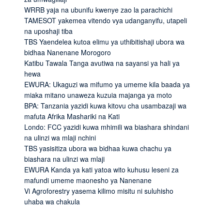
WRRB yaja na ubunifu kwenye zao la parachichi
TAMESOT yakemea vitendo vya udanganyifu, utapeli
na uposhaji tiba
TBS Yaendelea kutoa elimu ya uthibitishaji ubora wa
bidhaa Nanenane Morogoro
Katibu Tawala Tanga avutiwa na sayansi ya hali ya
hewa
EWURA: Ukaguzi wa mifumo ya umeme kila baada ya
miaka mitano unaweza kuzuia majanga ya moto
BPA: Tanzania yazidi kuwa kitovu cha usambazaji wa
mafuta Afrika Mashariki na Kati
Londo: FCC yazidi kuwa mhimili wa biashara shindani
na ulinzi wa mlaji nchini
TBS yasisitiza ubora wa bidhaa kuwa chachu ya
biashara na ulinzi wa mlaji
EWURA Kanda ya kati yatoa wito kuhusu leseni za
mafundi umeme maonesho ya Nanenane
Vi Agroforestry yasema kilimo misitu ni suluhisho
uhaba wa chakula