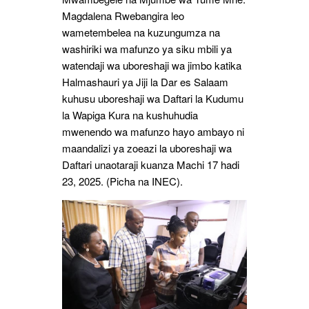
Magdalena Rwebangira leo
wametembelea na kuzungumza na
washiriki wa mafunzo ya siku mbili ya
watendaji wa uboreshaji wa jimbo katika
Halmashauri ya Jiji la Dar es Salaam
kuhusu uboreshaji wa Daftari la Kudumu
la Wapiga Kura na kushuhudia
mwenendo wa mafunzo hayo ambayo ni
maandalizi ya zoeazi la uboreshaji wa
Daftari unaotaraji kuanza Machi 17 hadi
23, 2025. (Picha na INEC).