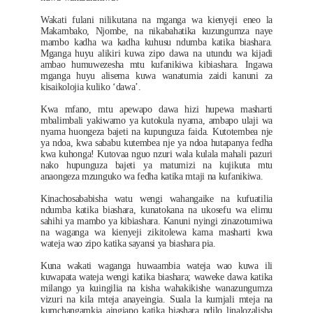
Wakati fulani nilikutana na mganga wa kienyeji eneo la
Makambako, Njombe, na nikabahatika kuzungumza naye
mambo kadha wa kadha kuhusu ndumba katika biashara.
Mganga huyu alikiri kuwa zipo dawa na utundu wa kijadi
ambao humuwezesha mtu kufanikiwa kibiashara. Ingawa
mganga huyu alisema kuwa wanatumia zaidi kanuni za
kisaikolojia kuliko ‘dawa’.
Kwa mfano, mtu apewapo dawa hizi hupewa masharti
mbalimbali yakiwamo ya kutokula nyama, ambapo ulaji wa
nyama huongeza bajeti na kupunguza faida. Kutotembea nje
ya ndoa, kwa sababu kutembea nje ya ndoa hutapanya fedha
kwa kuhonga! Kutovaa nguo nzuri wala kulala mahali pazuri
nako hupunguza bajeti ya matumizi na kujikuta mtu
anaongeza mzunguko wa fedha katika mtaji na kufanikiwa.
Kinachosababisha watu wengi wahangaike na kufuatilia
ndumba katika biashara, kunatokana na ukosefu wa elimu
sahihi ya mambo ya kibiashara. Kanuni nyingi zinazotumiwa
na waganga wa kienyeji zikitolewa kama masharti kwa
wateja wao zipo katika sayansi ya biashara pia.
Kuna wakati waganga huwaambia wateja wao kuwa ili
kuwapata wateja wengi katika biashara; waweke dawa katika
milango ya kuingilia na kisha wahakikishe wanazungumza
vizuri na kila mteja anayeingia. Suala la kumjali mteja na
kumchangamkia aingiapo katika biashara ndilo linalozalisha