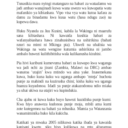
Tunasikia mara nyingi matangazo na habari za wataalamu wa
jadi ambao wanajinadi kuwa wana uwezo wa kuwapatia watu
mafanikio ya kibiashara. Vipo visa vya watu kutoa kafara za
damu za binadamu kwa kuua watu (hasa ndugu zao) na
kupewa dawa.
Huku Nyanda za Juu Kusini, kabila la Wakinga ni maarufu
sana kibiashara. Ni kawaida kusikia habari za
wafanyabiashara hawa zinahusishwa na ushirikina (bahati
nzuri na mimi ni Mkinga pia). Ukweli na uhalisia wa
Wakinga na watu wengine kutumia ushirikina ni jambo
ambalo huwezi kulithibitisha wala kulikanusha kirahisi.
Pia hivi karibuni kumevuma habari za kuwapo kwa waganga
wa jadi nchi za jirani (Zambia, Malawi na DRC) ambao
wanatoa ‘utajiri’ kwa mtindo wa aina yake. Inasemekana
kuwa, huko kuna kuku wa uganga ambapo ‘mteja’ huchota
punje za mahindi na kuzirusha chini; kisha kuku wa uganga
huanza kuyadonoa. Idadi ya punje atakazodonoa ndio miaka
ya uhai ukiwa na utajiri wa kupindukia.
Cha ajabu ni kuwa kuku huyo hawezi kuzidisha punje kumi.
Kwa hiyo anaweza kudonoa punje moja, mbili ama kumi
zote kutegemea na bahati ya mhusika. Mamia ya Watanzania
wanamiminika huko kila kukicha.
Katikati ya mwaka 2005 nilikuwa katika ibada ya kawaida
kanisani kwetu, siku hiyo kulikuwa na mtu aliyeamua