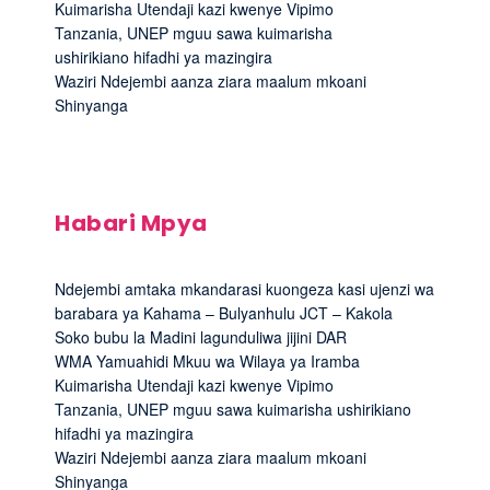
Kuimarisha Utendaji kazi kwenye Vipimo
Tanzania, UNEP mguu sawa kuimarisha
ushirikiano hifadhi ya mazingira
Waziri Ndejembi aanza ziara maalum mkoani
Shinyanga
Habari Mpya
Ndejembi amtaka mkandarasi kuongeza kasi ujenzi wa
barabara ya Kahama – Bulyanhulu JCT – Kakola
Soko bubu la Madini lagunduliwa jijini DAR
WMA Yamuahidi Mkuu wa Wilaya ya Iramba
Kuimarisha Utendaji kazi kwenye Vipimo
Tanzania, UNEP mguu sawa kuimarisha ushirikiano
hifadhi ya mazingira
Waziri Ndejembi aanza ziara maalum mkoani
Shinyanga