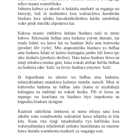
ndiyo maana wamefilisika.
Sehemu kubwa ya ukweli si kukiuka masharti ya mganga wa
kienyeji, bali ni kushindwa kwa walioachiwa kuendesha
biashara kwa sababu hawakushirikishwa katika uendeshaji
wake pindi mmiliki alipokuwa hai.
Kukosa maono endelevu kuhusu biashara nalo ni tatizo
kubwa. Kikawaida bidhaa ama huduma yoyote duniani, ina
muda fulani wa kuwa hai na baadaye hufa ama kutoweka
(product life cycle). Mtu anapoanzisha biashara ya bidhaa
ama huduma fulani ni lazima kuzingatia jambo hili kuwa ipo
siku zitakufa (products decline). Hata kama biashara ikiwa na
mtaji mkubwa namna gani, kuna wakati ambao hufika bidhaa
na huduma zake ‘kufa’ na hivyo biashara yenyewe ‘kufa’.
Ili kupambana na ukomo wa bidhaa ama huduma,
mfanyabiashara anatakiwa kufanya mambo mawili. Mosi ni
kuboresha huduma na bidhaa zake (kama ni mzalishaji)
kulingana na mahitaji na wakati husika. Pili ni kuwa na
mpango wa kuachana na biashara hiyo inapokoma na
kugeukia biashara nyingine.
Kuamini ushirikina imekuwa ni sumu mbaya sana kwa
sababu watu wanabweteka wakiamini kuwa ndumba ni kila
kitu. Kuna visa vingi tunashuhudia vya kufilisika kwa
wafanyabiashara mbalimbali ambako huambatana na maneno
kuwa huenda wamekosea masharti ya waganga wao.