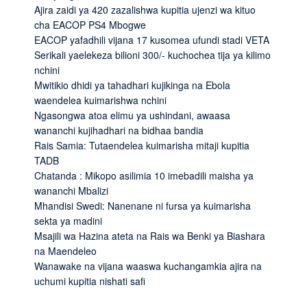
Ajira zaidi ya 420 zazalishwa kupitia ujenzi wa kituo
cha EACOP PS4 Mbogwe
EACOP yafadhili vijana 17 kusomea ufundi stadi VETA
Serikali yaelekeza bilioni 300/- kuchochea tija ya kilimo
nchini
Mwitikio dhidi ya tahadhari kujikinga na Ebola
waendelea kuimarishwa nchini
Ngasongwa atoa elimu ya ushindani, awaasa
wananchi kujihadhari na bidhaa bandia
Rais Samia: Tutaendelea kuimarisha mitaji kupitia
TADB
Chatanda : Mikopo asilimia 10 imebadili maisha ya
wananchi Mbalizi
Mhandisi Swedi: Nanenane ni fursa ya kuimarisha
sekta ya madini
Msajili wa Hazina ateta na Rais wa Benki ya Biashara
na Maendeleo
Wanawake na vijana waaswa kuchangamkia ajira na
uchumi kupitia nishati safi