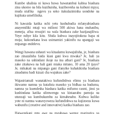
Kumbe uhalisia ni kuwa huwa hawatambui kabisa biashara
zina ukomo na bila kuzihuisha, kuziboresha na kubuni mpya;
muda utafika nguvu ya soko itakulazimisha uondoke na
kujikuta umefilisika.
Ni kawaida katika nchi yetu kushuhudia mfanyabiashara
anayemiliki mtaji wa milioni 500 akiwa hana muhasibu,
meneja, afisa mwajiri na wala biashara zake hazijasajiliwa.
Yeye ndiye kila kitu. Shida kubwa inayojitokeza hapa ni
moja; kukosekana kwa usimamizi yakinifu na upangaji wa
mipango endelevu.
Wengi hawana ushauri wa kitaalamu kuwajulisha, je, biashara
zao zinazalisha faida kiasi gani kwa mwaka? Je, hali ya
masoko na ushindani ikoje na ina athari gani? Je, biashara
zake zitakuwa na hali gani miaka mitano, 10 ama 20 ijayo?
Je, mikakati na mipango gani ifanyike kuhakikisha biashara
zinadumu hadi kizazi cha wajukuu zake?
Wajasiriamali wanatakiwa kufundishwa elimu ya biashara
ikiwamo namna ya kutafuta masoko ya bidhaa na huduma,
namna ya kuendesha biashara katika mifumo rasmi, jinsi ya
kushindana katika ulimwengu wa kistaarabu pamoja na
utunzaji wa kumbukumbu za kimahesabu. Kubwa kuliko
yote ni namna wanavyoweza kufundishwa na kujizoeza kuwa
wabunifu (creative and innovative) katika biashara zao.
Haiwezekani mtu awe na mgahawa wenye mazingira ya