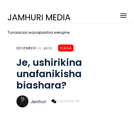
JAMHURI MEDIA
Tunaanzia wanapoishia wengine
SIASA
DECEMBER 11, 2012
Je, ushirikina
unafanikisha
biashara?
On
Comments Off
Jamhuri
Je,
Ushirikina
Unafanikisha
Biashara?