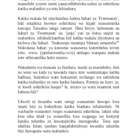
maandishi yoyote rasmi yanayodhihirisha nafasi ya ushirikina
katika mafanikio ya mtu kibiashara.
Katika makala hii sitachambua kabisa habari za ‘Freemason’,
bali nitajikita kwenye ushirikina wa kijadi unaoaminika
kuwapo Tanzania tangu zamani. Hata hivyo, kuhusiana na
habari za ‘Freemason’ na ‘janja’ yao ya kutoa utajiri na
mafanikio; nilishalichambua hili katika makala iliyokuwa na
kichwa cha habari: “Inakuwaje mnampa Shetani umaarufu?”
Waliokosa bahati ya kuisoma wanaweza kutembelea tovuti
yetu www. (jamhurimedia.co.tz) ambapo watapata makala
zote nilizoandika huko nyuma.
Wataalamu wa masuala ya biashara, taasisi za maendeleo, dini
na watu wa kada ya kawaida mara zote wasimamapo katika
hadhara, husisitiza watu kutoamini mchango wa ushirikina
katika mafanikio ya mtu katika biashara. Pamoja na hayo; je,
ni kweli ushirikina haupo? Je, mioyo ya watu inaamini nini
kuhusu hili?
Ukweli ni kwamba watu wengi wanaamini kuwapo kwa
imani hizi za kishirikina katika biashara mbalimbali. Ni
wachache wanaokiri iwapo wanatumia ushirikina, lakini siku
kwa siku idadi ya wanaofika kwa waganga wa kienyeji
kutaka ndumba za kuwatajirisha inaongezeka. Tena upo
uhalisia fulani (ambao haujathibitishwa) kwamba ndumba
hizi huwapatia watu mafanikio.