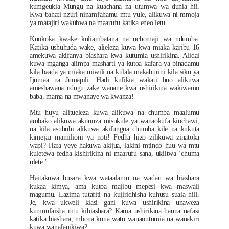
kumgeukia Mungu na kuachana na utumwa wa dunia hii.
Kwa bahati nzuri ninamfahamu mtu yule, alikuwa ni mmoja
ya matajiri wakubwa na maarufu katika eneo letu.
Kuokoka kwake kuliambatana na uchomaji wa ndumba.
Katika ushuhuda wake, alieleza kuwa kwa miaka karibu 16
amekuwa akifanya biashara kwa kutumia ushirikina. Alidai
kuwa mganga alimpa masharti ya kutoa kafara ya binadamu
kila baada ya miaka miwili na kulala makaburini kila siku ya
Ijumaa na Jumapili. Hadi kufikia wakati huo alikuwa
ameshawaua ndugu zake wanane kwa ushirikina wakiwamo
baba, mama na mwanaye wa kwanza!
Mtu huyu alitueleza kuwa alikuwa na chumba maalumu
ambako alikuwa akitunza misukule ya wanaokufa kiuchawi,
na kila asubuhi alikuwa akifungua chumba kile na kukuta
kimejaa mamilioni ya noti! Fedha hizo zilikuwa zinatoka
wapi? Hata yeye hakuwa akijua, lakini mtindo huu wa mtu
kuletewa fedha kishirikina ni maarufu sana, ukiitwa ‘chuma
ulete.’
Haitakuwa busara kwa wataalamu na wadau wa biashara
kukaa kimya, ama kutoa majibu mepesi kwa maswali
magumu. Lazima tutafiti na kujiridhisha kuhusu suala hili.
Je, kwa ukweli kiasi gani kuwa ushirikina unaweza
kumnufaisha mtu kibiashara? Kama ushirikina hauna nafasi
katika biashara, mbona kuna watu wanaoutumia na wanakiri
kuwa wanafanikiwa?