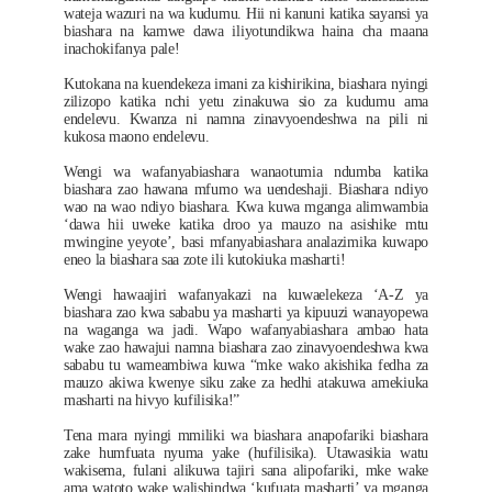
wateja wazuri na wa kudumu. Hii ni kanuni katika sayansi ya
biashara na kamwe dawa iliyotundikwa haina cha maana
inachokifanya pale!
Kutokana na kuendekeza imani za kishirikina, biashara nyingi
zilizopo katika nchi yetu zinakuwa sio za kudumu ama
endelevu. Kwanza ni namna zinavyoendeshwa na pili ni
kukosa maono endelevu.
Wengi wa wafanyabiashara wanaotumia ndumba katika
biashara zao hawana mfumo wa uendeshaji. Biashara ndiyo
wao na wao ndiyo biashara. Kwa kuwa mganga alimwambia
‘dawa hii uweke katika droo ya mauzo na asishike mtu
mwingine yeyote’, basi mfanyabiashara analazimika kuwapo
eneo la biashara saa zote ili kutokiuka masharti!
Wengi hawaajiri wafanyakazi na kuwaelekeza ‘A-Z ya
biashara zao kwa sababu ya masharti ya kipuuzi wanayopewa
na waganga wa jadi. Wapo wafanyabiashara ambao hata
wake zao hawajui namna biashara zao zinavyoendeshwa kwa
sababu tu wameambiwa kuwa “mke wako akishika fedha za
mauzo akiwa kwenye siku zake za hedhi atakuwa amekiuka
masharti na hivyo kufilisika!”
Tena mara nyingi mmiliki wa biashara anapofariki biashara
zake humfuata nyuma yake (hufilisika). Utawasikia watu
wakisema, fulani alikuwa tajiri sana alipofariki, mke wake
ama watoto wake walishindwa ‘kufuata masharti’ ya mganga