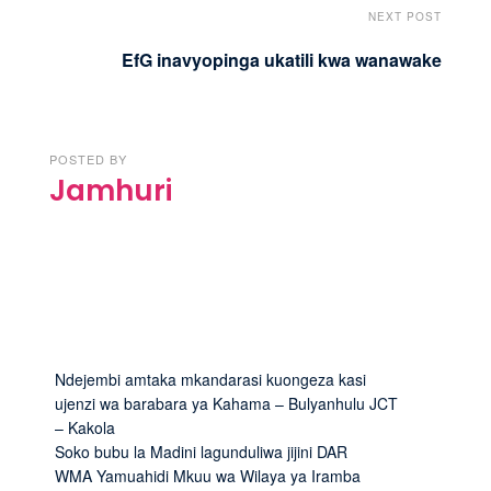
NEXT POST
EfG inavyopinga ukatili kwa wanawake
POSTED BY
Jamhuri
Ndejembi amtaka mkandarasi kuongeza kasi
ujenzi wa barabara ya Kahama – Bulyanhulu JCT
– Kakola
Soko bubu la Madini lagunduliwa jijini DAR
WMA Yamuahidi Mkuu wa Wilaya ya Iramba