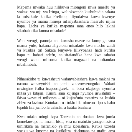
Mapema mwaka huu nilikuwa miongoni mwa maelfu ya
wakazi wa mji wa Iringa, waliokwenda kushuhudia sakata
la misukule katika Frelimo, iliyodaiwa kuwa kwenye
nyumba ya mama mmoja mfanyabiashara maarufu mjini
hapa. Licha ya kufika mapema sana eneo hilo lakini
sikubahatika kuona misukule!
Watu wengi, pamoja na kurusha mawe na kumpiga sana
mama yule, hakuna aliyeiona misukule kwa macho zaidi
ya kusikia tu! Sakata lenyewe lilivyoanza hadi kufika
hapo ni habari ndefu, na sitaiandika hapa kwa sababu
wengi wenu mlisoma katika magazeti na mitandao
mbalimbali.
Niharakishe tu kuwashauri wafanyabiashara kuwa makini na
namna wanavyoishi na jamii zinazowazunguka. Wakati
mwingine fedha inapoongezeka ni bora ukajenge nyumba
mitaa ya kitajiri. Kuishi ama kujenga nyumba uswahilini –
ikiwa wewe ni milionea – ni kujitafutia matatizo na kashfa
zisizo za lazima. Kutokana na tukio lile nimeona ipo sababu
tujadili hili jambo la ushirikina katika biashara.
Kwa miaka mingi hapa Tanzania na duniani kwa jumla
kumekuwapo na imani, hisia, visa na matukio yanayohusisha
ushirikina na mafanikio ya mtu kibiashara. Katika uzoefu
wangu wa kusoma na kusikiliza, sijakutana na utafiti ama