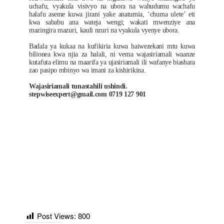
uchafu, vyakula visivyo na ubora na wahudumu wachafu
halafu aseme kuwa jirani yake anatumia, ‘chuma ulete’ eti
kwa sababu ana wateja wengi; wakati mwenziye ana
mazingira mazuri, kauli nzuri na vyakula vyenye ubora.
Badala ya kukaa na kufikiria kuwa haiwezekani mtu kuwa
bilionea kwa njia za halali, ni vema wajasiriamali waanze
kutafuta elimu na maarifa ya ujasiriamali ili wafanye biashara
zao pasipo mbinyo wa imani za kishirikina.
Wajasiriamali tunastahili ushindi.
stepwiseexpert@gmail.com
0719 127 901
Post Views:
800