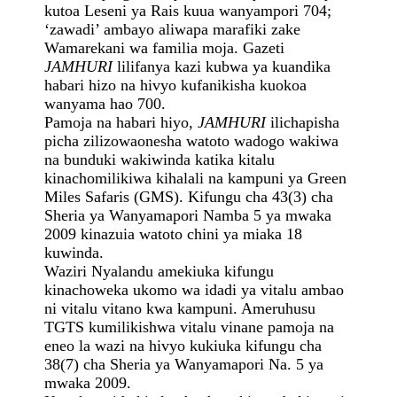
kutoa Leseni ya Rais kuua wanyampori 704;
‘zawadi’ ambayo aliwapa marafiki zake
Wamarekani wa familia moja. Gazeti
JAMHURI
lilifanya kazi kubwa ya kuandika
habari hizo na hivyo kufanikisha kuokoa
wanyama hao 700.
Pamoja na habari hiyo,
JAMHURI
ilichapisha
picha zilizowaonesha watoto wadogo wakiwa
na bunduki wakiwinda katika kitalu
kinachomilikiwa kihalali na kampuni ya Green
Miles Safaris (GMS). Kifungu cha 43(3) cha
Sheria ya Wanyamapori Namba 5 ya mwaka
2009 kinazuia watoto chini ya miaka 18
kuwinda.
Waziri Nyalandu amekiuka kifungu
kinachoweka ukomo wa idadi ya vitalu ambao
ni vitalu vitano kwa kampuni. Ameruhusu
TGTS kumilikishwa vitalu vinane pamoja na
eneo la wazi na hivyo kukiuka kifungu cha
38(7) cha Sheria ya Wanyamapori Na. 5 ya
mwaka 2009.