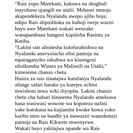
“Rais yupo Marekani, kukawa na shughuli
inayohusu ujangili na utalii. Mshauri mmoja
akapendekeza Nyalandu awepo ajibu hoja;
ndipo Rais aliposhtuka na kuhoji iweje waziri
huyo awe Marekani wakati wenzake
wanapambana bungeni kupitisha Rasimu ya
Katiba.
“Lakini rais alionesha kutofurahishwa na
Nyalandu anavyoiacha ofisi pamoja na
mparaganyiko mkubwa wa kiuongozi
ulioikumba Wizara ya Maliasili na Utalii,”
kimesema chanzo chetu.
Hasira za rais zinatajwa kumfanya Nyalandu
afunge safari haraka ya kurejea nchini
mwishoni mwa wiki iliyopita. Lakini chanzo
chetu cha habari kinasema Nyalandu amekuwa
hana wasiwasi wowote wa kupoteza nafasi
yake kutokana na kujiamini kwake kuwa yuko
karibu mno na baadhi ya mawaziri waandamizi
pamoja na Rais Kikwete mwenyewe.
Wakati hayo yakitajwa upande wa Rais