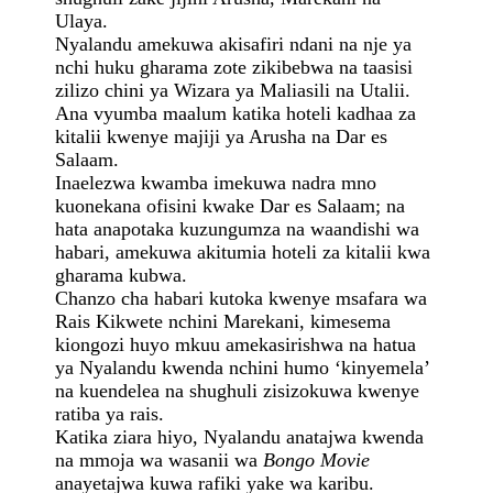
Ulaya.
Nyalandu amekuwa akisafiri ndani na nje ya
nchi huku gharama zote zikibebwa na taasisi
zilizo chini ya Wizara ya Maliasili na Utalii.
Ana vyumba maalum katika hoteli kadhaa za
kitalii kwenye majiji ya Arusha na Dar es
Salaam.
Inaelezwa kwamba imekuwa nadra mno
kuonekana ofisini kwake Dar es Salaam; na
hata anapotaka kuzungumza na waandishi wa
habari, amekuwa akitumia hoteli za kitalii kwa
gharama kubwa.
Chanzo cha habari kutoka kwenye msafara wa
Rais Kikwete nchini Marekani, kimesema
kiongozi huyo mkuu amekasirishwa na hatua
ya Nyalandu kwenda nchini humo ‘kinyemela’
na kuendelea na shughuli zisizokuwa kwenye
ratiba ya rais.
Katika ziara hiyo, Nyalandu anatajwa kwenda
na mmoja wa wasanii wa
Bongo Movie
anayetajwa kuwa rafiki yake wa karibu.