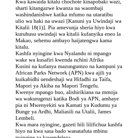
Kwa kawaida kitalu chochote kinapobaki wazi,
sharti kitangazwe kwanza na waombaji
washindanishwe katika mfumo na utaratibu
ulio wa haki na uwazi [Kanuni ya Uwindaji wa
Kitalii 18(1)]. Pia amevunja sheria hiyo kwa
kuruhusu uwindaji wa kitalii kufanyika eneo la
Makao, sehemu ambayo haijatengwa kama
kitalu.
Kashfa nyingine kwa Nyalandu ni mpango
wake wa kusafiri kwenda nchini Afrika
Kusini na kufanya mazungumzo na kampuni ya
African Parks Network (APN) kwa ajili ya
kuikabidhi uendeshaji wa Hifadhi za Taifa,
Mapori ya Akiba na Mapori Tengefu.
Kwenye mpango huo, alishirikiana na mmoja
wa wakurugenzi katika Bodi ya APN, ambaye
pia ni Mwenyekiti wa Kamati ya Kudumu ya
Bunge ya Ardhi, Maliasili na Utalii, James
Lembeli.
Kwa mara nyingine, gazeti hili lilifichua kashfa
hiyo na kwa sasa bado wanatafuta mbinu
nyingine za kuuendeleza.