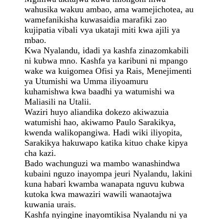
wahusika wakuu ambao, ama wamejichotea, au
wamefanikisha kuwasaidia marafiki zao
kujipatia vibali vya ukataji miti kwa ajili ya
mbao.
Kwa Nyalandu, idadi ya kashfa zinazomkabili
ni kubwa mno. Kashfa ya karibuni ni mpango
wake wa kuigomea Ofisi ya Rais, Menejimenti
ya Utumishi wa Umma iliyoamuru
kuhamishwa kwa baadhi ya watumishi wa
Maliasili na Utalii.
Waziri huyo aliandika dokezo akiwazuia
watumishi hao, akiwamo Paulo Sarakikya,
kwenda walikopangiwa. Hadi wiki iliyopita,
Sarakikya hakuwapo katika kituo chake kipya
cha kazi.
Bado wachunguzi wa mambo wanashindwa
kubaini nguzo inayompa jeuri Nyalandu, lakini
kuna habari kwamba wanapata nguvu kubwa
kutoka kwa mawaziri wawili wanaotajwa
kuwania urais.
Kashfa nyingine inayomtikisa Nyalandu ni ya