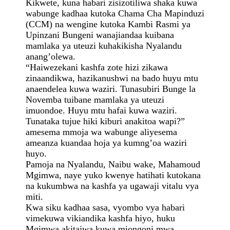
Kikwete, kuna habari zisizotiliwa shaka kuwa
wabunge kadhaa kutoka Chama Cha Mapinduzi
(CCM) na wengine kutoka Kambi Rasmi ya
Upinzani Bungeni wanajiandaa kuibana
mamlaka ya uteuzi kuhakikisha Nyalandu
anang’olewa.
“Haiwezekani kashfa zote hizi zikawa
zinaandikwa, hazikanushwi na bado huyu mtu
anaendelea kuwa waziri. Tunasubiri Bunge la
Novemba tuibane mamlaka ya uteuzi
imuondoe. Huyu mtu hafai kuwa waziri.
Tunataka tujue hiki kiburi anakitoa wapi?”
amesema mmoja wa wabunge aliyesema
ameanza kuandaa hoja ya kumng’oa waziri
huyo.
Pamoja na Nyalandu, Naibu wake, Mahamoud
Mgimwa, naye yuko kwenye hatihati kutokana
na kukumbwa na kashfa ya ugawaji vitalu vya
miti.
Kwa siku kadhaa sasa, vyombo vya habari
vimekuwa vikiandika kashfa hiyo, huku
Mgimwa akitajwa kuwa miongoni mwa