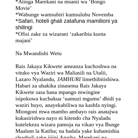
*Atinga Marekani na msanii wa ‘Bongo
Movie’
*Wabunge wamsubiri kumsulubu Novemba
*
Safari, hoteli ghali zatafuna mamilioni ya
shilingi
*Ofisi zake za wizarani ‘zakaribia kuota
majani’
Na Mwandishi Wetu
Rais Jakaya Kikwete ameanza kuchoshwa na
vituko vya Waziri wa Maliasili na Utalii,
Lazaro Nyalandu,
JAMHURI
limethibitishiwa.
Habari za uhakika zinasema Rais Jakaya
Kikwete sasa hana mpango mwingine
isipokuwa kuchukua ‘uamuzi mgumu’ dhidi ya
waziri huyo, anayekabiliwa na kashfa nyingi.
Miongoni mwa mambo ambayo rais anatajwa
kukasirishwa nayo ni kitendo cha Nyaladu
kutelekeza wizara pamoja na vikao vya Bunge
Maalum la Katiba; na badala yake kuhamishia
shughuli zake jijini Arusha, Marekani na