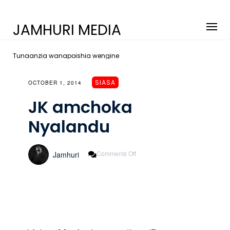
JAMHURI MEDIA
Tunaanzia wanapoishia wengine
SIASA
OCTOBER 1, 2014
JK amchoka
Nyalandu
On
Comments Off
Jamhuri
JK
Amchoka
Nyalandu