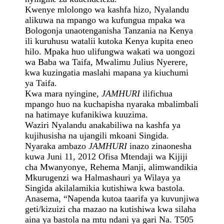
Kwenye mlolongo wa kashfa hizo, Nyalandu
alikuwa na mpango wa kufungua mpaka wa
Bologonja unaotenganisha Tanzania na Kenya
ili kuruhusu watalii kutoka Kenya kupita eneo
hilo. Mpaka huo ulifungwa wakati wa uongozi
wa Baba wa Taifa, Mwalimu Julius Nyerere,
kwa kuzingatia maslahi mapana ya kiuchumi
ya Taifa.
Kwa mara nyingine,
JAMHURI
ilifichua
mpango huo na kuchapisha nyaraka mbalimbali
na hatimaye kufanikiwa kuuzima.
Waziri Nyalandu anakabiliwa na kashfa ya
kujihusisha na ujangili mkoani Singida.
Nyaraka ambazo
JAMHURI
inazo zinaonesha
kuwa Juni 11, 2012 Ofisa Mtendaji wa Kijiji
cha Mwanyonye, Rehema Manji, alimwandikia
Mkurugenzi wa Halmashauri ya Wilaya ya
Singida akilalamikia kutishiwa kwa bastola.
Anasema, “Napenda kutoa taarifa ya kuvunjiwa
geti/kizuizi cha mazao na kutishiwa kwa silaha
aina ya bastola na mtu ndani ya gari Na. T505