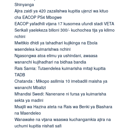
Shinyanga
Ajira zaidi ya 420 zazalishwa kupitia ujenzi wa kituo
cha EACOP PS4 Mbogwe
EACOP yafadhili vijana 17 kusomea ufundi stadi VETA
Serikali yaelekeza bilioni 300/- kuchochea tija ya kilimo
nchini
Mwitikio dhidi ya tahadhari kujikinga na Ebola
waendelea kuimarishwa nchini
Ngasongwa atoa elimu ya ushindani, awaasa
wananchi kujihadhari na bidhaa bandia
Rais Samia: Tutaendelea kuimarisha mitaji kupitia
TADB
Chatanda : Mikopo asilimia 10 imebadili maisha ya
wananchi Mbalizi
Mhandisi Swedi: Nanenane ni fursa ya kuimarisha
sekta ya madini
Msajili wa Hazina ateta na Rais wa Benki ya Biashara
na Maendeleo
Wanawake na vijana waaswa kuchangamkia ajira na
uchumi kupitia nishati safi