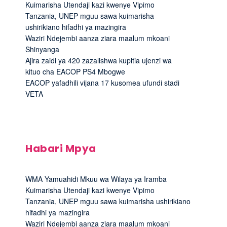
Kuimarisha Utendaji kazi kwenye Vipimo
Tanzania, UNEP mguu sawa kuimarisha
ushirikiano hifadhi ya mazingira
Waziri Ndejembi aanza ziara maalum mkoani
Shinyanga
Ajira zaidi ya 420 zazalishwa kupitia ujenzi wa
kituo cha EACOP PS4 Mbogwe
EACOP yafadhili vijana 17 kusomea ufundi stadi
VETA
Habari Mpya
WMA Yamuahidi Mkuu wa Wilaya ya Iramba
Kuimarisha Utendaji kazi kwenye Vipimo
Tanzania, UNEP mguu sawa kuimarisha ushirikiano
hifadhi ya mazingira
Waziri Ndejembi aanza ziara maalum mkoani