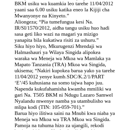
BKM usiku wa kuamkia leo tarehe 11/04/2012
yaani saa 6.00 usiku katika eneo la Kijiji cha
Mwanyonye na Kinyeto.”
Aliongeza; “Pia tumefungua kesi Na.
IR/SI/1570/2012, aidha tangu usiku huo hadi
sasa geti liko wazi na magari ya mizigo
yanapita bila kukatiwa risiti za ushuru.”
Siku hiyo hiyo, Mkurugenzi Mtendaji wa
Halmashauri ya Wilaya Singida alipokea
waraka wa Meneja wa Mkoa wa Mamlaka ya
Mapato Tanzania (TRA) Mkoa wa Singida,
ukisema; “Nakiri kupokea barua yako ya tarehe
11/04/2012 yenye kumb.SDC/K.2/1/PART
‘E’/45 kuhusiana na somo tajwa hapo juu.
Napenda kukufahamisha kwamba mmiliki wa
gari Na. T505 BKM ni Ndugu Lazaro Samwel
Nyalandu mwenye namba ya utambulisho wa
mlipa kodi (TIN: 105-059-701).”
Barua hiyo ilitiwa saini na Mnubi kwa niaba ya
Meneja wa Mkoa wa TRA Mkoa wa Singida.
Pamoja na tuhuma hizo za ujangili, rekodi