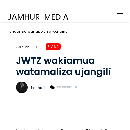
JAMHURI MEDIA
Tunaanzia wanapoishia wengine
SIASA
JULY 22, 2013
JWTZ wakiamua
watamaliza ujangili
On
Comments Off
Jamhuri
JWTZ
Wakiamua
Watamaliza
Ujangili