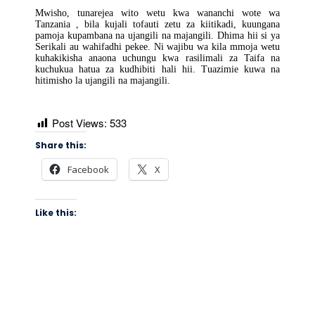
Mwisho, tunarejea wito wetu kwa wananchi wote wa
Tanzania , bila kujali tofauti zetu za kiitikadi, kuungana
pamoja kupambana na ujangili na majangili. Dhima hii si ya
Serikali au wahifadhi pekee. Ni wajibu wa kila mmoja wetu
kuhakikisha anaona uchungu kwa rasilimali za Taifa na
kuchukua hatua za kudhibiti hali hii. Tuazimie kuwa na
hitimisho la ujangili na majangili.
Post Views:
533
Share this:
Facebook
X
Like this: