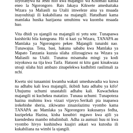
iliyofanywa na Jeshi hilo kwa majangili wa Kisomali katika
eneo la Ngorongoro. Rais Jakaya Kikwete ameshaitaka
Wizara ya Maliasili na Utalii imweleze aina ya msaada
inayouhitaji ili kukabiliana na majangili. Hatudhani kama
mamlaka husika hazijaona umuhimu wa kuomba msaada
huo.
Vita dhidi ya ujangili na majangili ni yetu sote. Tunapaswa
kuishiriki bila kutegeana. Hii si kazi ya Wizara, TANAPA au
Mamlaka ya Ngorongoro pekee. Majangili tunaishi nao.
Tunawajua. Tena, basi, hakuna sababu kwa Mamlaka ya
Mapato Tanzania kuzuia silaha zilizoagizwa na Wizara ya
Maliasili na Utalii. Tunatoa misamaha mingi ya kodi
isiyokuwa na tija kwa Taifa. Hatuoni ni kitu gani kinakwaza
utoaji silaha hizi ambazo zinapelekwa kudhibiti rasilimali za
nchi.
Kwetu sisi tunaamini kwamba wakati umeshawadia wa kuwa
na adhabu kali kwa majangili, ikibidi hata adhabu ya kifo!
Uhujumu uchumi unastahili adhabu kali. Kuwachekea
majangili ni kuchekea matatizo. Tunaua uchumi. Tunapoteza
hazina muhimu kwa vizazi vijavyo.Serikali pia inapaswa
irekebishe sheria, zikiwamo zinazolazimu vyombo kama
TANAPA au Mamlaka ya Ngorongoro kukusanya fedha,
kuzipeleka Hazina, kisha kusubiri mgawo kwa ajili ya
kuendeshea mambo mbalimbali. Adha za aumuzi huu ni kwa
vyombo hivyo kushindwa kuajiri askari wa kutosha ili
kukabiliana na wimbi la ujangili.