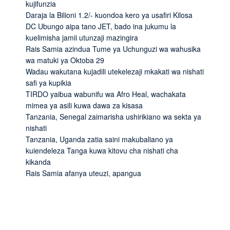
kujifunzia
Daraja la Bilioni 1.2/- kuondoa kero ya usafiri Kilosa
DC Ubungo aipa tano JET, bado ina jukumu la
kuelimisha jamii utunzaji mazingira
Rais Samia azindua Tume ya Uchunguzi wa wahusika
wa matuki ya Oktoba 29
Wadau wakutana kujadili utekelezaji mkakati wa nishati
safi ya kupikia
TIRDO yaibua wabunifu wa Afro Heal, wachakata
mimea ya asili kuwa dawa za kisasa
Tanzania, Senegal zaimarisha ushirikiano wa sekta ya
nishati
Tanzania, Uganda zatia saini makubaliano ya
kuiendeleza Tanga kuwa kitovu cha nishati cha
kikanda
Rais Samia afanya uteuzi, apangua