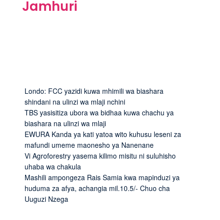
Jamhuri
Londo: FCC yazidi kuwa mhimili wa biashara
shindani na ulinzi wa mlaji nchini
TBS yasisitiza ubora wa bidhaa kuwa chachu ya
biashara na ulinzi wa mlaji
EWURA Kanda ya kati yatoa wito kuhusu leseni za
mafundi umeme maonesho ya Nanenane
Vi Agroforestry yasema kilimo misitu ni suluhisho
uhaba wa chakula
Mashili ampongeza Rais Samia kwa mapinduzi ya
huduma za afya, achangia mil.10.5/- Chuo cha
Uuguzi Nzega