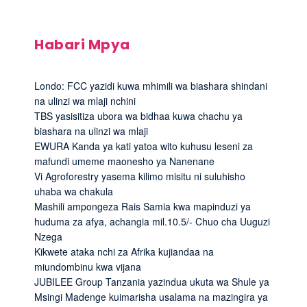
Habari Mpya
Londo: FCC yazidi kuwa mhimili wa biashara shindani
na ulinzi wa mlaji nchini
TBS yasisitiza ubora wa bidhaa kuwa chachu ya
biashara na ulinzi wa mlaji
EWURA Kanda ya kati yatoa wito kuhusu leseni za
mafundi umeme maonesho ya Nanenane
Vi Agroforestry yasema kilimo misitu ni suluhisho
uhaba wa chakula
Mashili ampongeza Rais Samia kwa mapinduzi ya
huduma za afya, achangia mil.10.5/- Chuo cha Uuguzi
Nzega
Kikwete ataka nchi za Afrika kujiandaa na
miundombinu kwa vijana
JUBILEE Group Tanzania yazindua ukuta wa Shule ya
Msingi Madenge kuimarisha usalama na mazingira ya