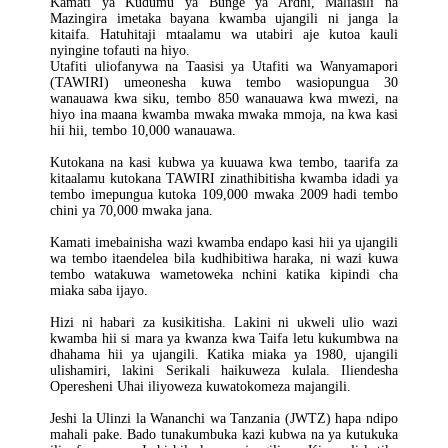
Kamati ya Kudumu ya Bunge ya Ardhi, Maliasili na
Mazingira imetaka bayana kwamba ujangili ni janga la
kitaifa. Hatuhitaji mtaalamu wa utabiri aje kutoa kauli
nyingine tofauti na hiyo.
Utafiti uliofanywa na Taasisi ya Utafiti wa Wanyamapori
(TAWIRI) umeonesha kuwa tembo wasiopungua 30
wanauawa kwa siku, tembo 850 wanauawa kwa mwezi, na
hiyo ina maana kwamba mwaka mwaka mmoja, na kwa kasi
hii hii, tembo 10,000 wanauawa.
Kutokana na kasi kubwa ya kuuawa kwa tembo, taarifa za
kitaalamu kutokana TAWIRI zinathibitisha kwamba idadi ya
tembo imepungua kutoka 109,000 mwaka 2009 hadi tembo
chini ya 70,000 mwaka jana.
Kamati imebainisha wazi kwamba endapo kasi hii ya ujangili
wa tembo itaendelea bila kudhibitiwa haraka, ni wazi kuwa
tembo watakuwa wametoweka nchini katika kipindi cha
miaka saba ijayo.
Hizi ni habari za kusikitisha. Lakini ni ukweli ulio wazi
kwamba hii si mara ya kwanza kwa Taifa letu kukumbwa na
dhahama hii ya ujangili. Katika miaka ya 1980, ujangili
ulishamiri, lakini Serikali haikuweza kulala. Iliendesha
Operesheni Uhai iliyoweza kuwatokomeza majangili.
Jeshi la Ulinzi la Wananchi wa Tanzania (JWTZ) hapa ndipo
mahali pake. Bado tunakumbuka kazi kubwa na ya kutukuka