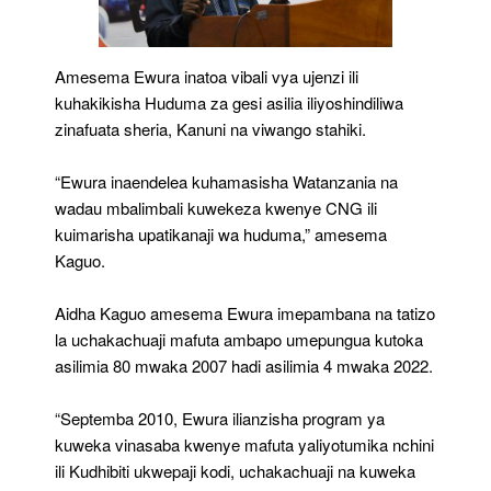
Amesema Ewura inatoa vibali vya ujenzi ili
kuhakikisha Huduma za gesi asilia iliyoshindiliwa
zinafuata sheria, Kanuni na viwango stahiki.
“Ewura inaendelea kuhamasisha Watanzania na
wadau mbalimbali kuwekeza kwenye CNG ili
kuimarisha upatikanaji wa huduma,” amesema
Kaguo.
Aidha Kaguo amesema Ewura imepambana na tatizo
la uchakachuaji mafuta ambapo umepungua kutoka
asilimia 80 mwaka 2007 hadi asilimia 4 mwaka 2022.
“Septemba 2010, Ewura ilianzisha program ya
kuweka vinasaba kwenye mafuta yaliyotumika nchini
ili Kudhibiti ukwepaji kodi, uchakachuaji na kuweka