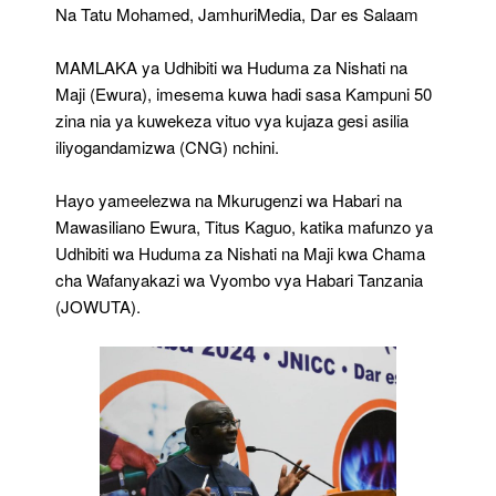
Vituo
Na Tatu Mohamed, JamhuriMedia, Dar es Salaam
Vya
CNG
MAMLAKA ya Udhibiti wa Huduma za Nishati na
Maji (Ewura), imesema kuwa hadi sasa Kampuni 50
zina nia ya kuwekeza vituo vya kujaza gesi asilia
iliyogandamizwa (CNG) nchini.
Hayo yameelezwa na Mkurugenzi wa Habari na
Mawasiliano Ewura, Titus Kaguo, katika mafunzo ya
Udhibiti wa Huduma za Nishati na Maji kwa Chama
cha Wafanyakazi wa Vyombo vya Habari Tanzania
(JOWUTA).