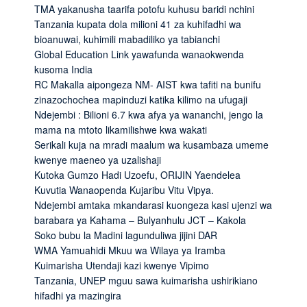
TMA yakanusha taarifa potofu kuhusu baridi nchini
Tanzania kupata dola milioni 41 za kuhifadhi wa
bioanuwai, kuhimili mabadiliko ya tabianchi
Global Education Link yawafunda wanaokwenda
kusoma India
RC Makalla aipongeza NM- AIST kwa tafiti na bunifu
zinazochochea mapinduzi katika kilimo na ufugaji
Ndejembi : Bilioni 6.7 kwa afya ya wananchi, jengo la
mama na mtoto likamilishwe kwa wakati
Serikali kuja na mradi maalum wa kusambaza umeme
kwenye maeneo ya uzalishaji
Kutoka Gumzo Hadi Uzoefu, ORIJIN Yaendelea
Kuvutia Wanaopenda Kujaribu Vitu Vipya.
Ndejembi amtaka mkandarasi kuongeza kasi ujenzi wa
barabara ya Kahama – Bulyanhulu JCT – Kakola
Soko bubu la Madini lagunduliwa jijini DAR
WMA Yamuahidi Mkuu wa Wilaya ya Iramba
Kuimarisha Utendaji kazi kwenye Vipimo
Tanzania, UNEP mguu sawa kuimarisha ushirikiano
hifadhi ya mazingira