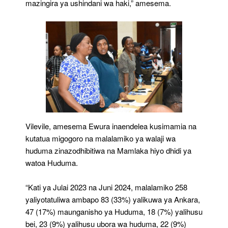
mazingira ya ushindani wa haki,” amesema.
Vilevile, amesema Ewura inaendelea kusimamia na
kutatua migogoro na malalamiko ya walaji wa
huduma zinazodhibitiwa na Mamlaka hiyo dhidi ya
watoa Huduma.
“Kati ya Julai 2023 na Juni 2024, malalamiko 258
yaliyotatuliwa ambapo 83 (33%) yalikuwa ya Ankara,
47 (17%) maunganisho ya Huduma, 18 (7%) yalihusu
bei, 23 (9%) yalihusu ubora wa huduma, 22 (9%)