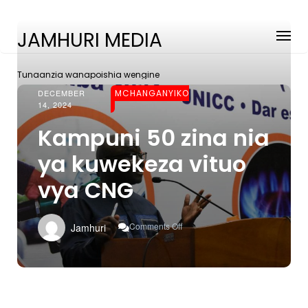
JAMHURI MEDIA
Tunaanzia wanapoishia wengine
DECEMBER
MCHANGANYIKO
14, 2024
Kampuni 50 zina nia
ya kuwekeza vituo
vya CNG
On
Comments Off
Jamhuri
Kampuni
50
Zina
Nia
Ya
Kuwekeza