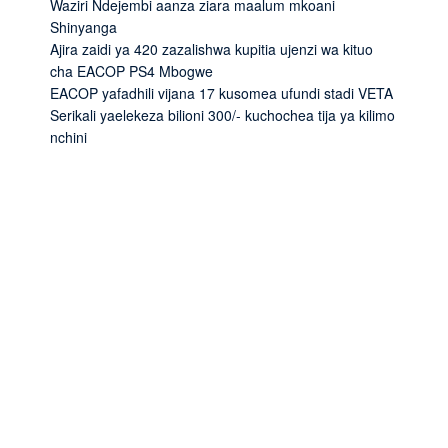
Waziri Ndejembi aanza ziara maalum mkoani
Shinyanga
Ajira zaidi ya 420 zazalishwa kupitia ujenzi wa kituo
cha EACOP PS4 Mbogwe
EACOP yafadhili vijana 17 kusomea ufundi stadi VETA
Serikali yaelekeza bilioni 300/- kuchochea tija ya kilimo
nchini