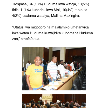
Trespass, 34 (13%) Huduma kwa wateja, 13(5%)
fidia, 1 (1%) kuharibu kwa Mali, 10(4%) moto na
4(2%) usalama wa afya, Mali na Mazingira.
“Utatuzi wa migogoro na malalamiko umefanyika
kwa watoa Huduma kuwajibika kuboresha Huduma
zao,” amefafanua.