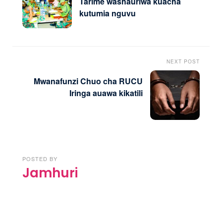
Tarime washauriwa kuacha
kutumia nguvu
NEXT POST
Mwanafunzi Chuo cha RUCU
Iringa auawa kikatili
POSTED BY
Jamhuri