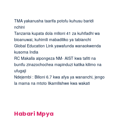
TMA yakanusha taarifa potofu kuhusu baridi
nchini
Tanzania kupata dola milioni 41 za kuhifadhi wa
bioanuwai, kuhimili mabadiliko ya tabianchi
Global Education Link yawafunda wanaokwenda
kusoma India
RC Makalla aipongeza NM- AIST kwa tafiti na
bunifu zinazochochea mapinduzi katika kilimo na
ufugaji
Ndejembi : Bilioni 6.7 kwa afya ya wananchi, jengo
la mama na mtoto likamilishwe kwa wakati
Habari Mpya