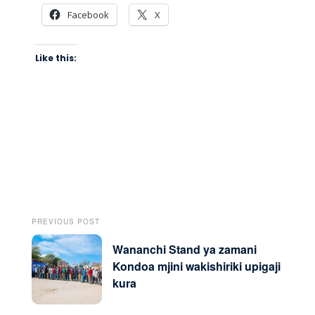
Facebook
X
Like this:
PREVIOUS POST
Wananchi Stand ya zamani
Kondoa mjini wakishiriki upigaji
kura