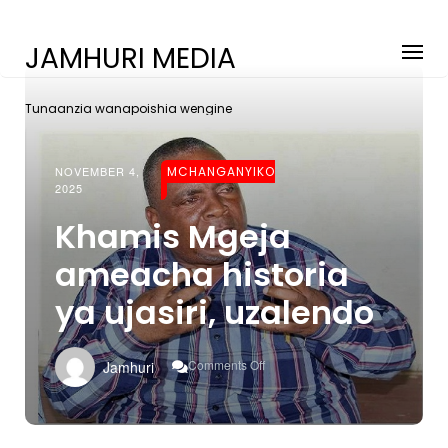
JAMHURI MEDIA
Tunaanzia wanapoishia wengine
NOVEMBER 4,
MCHANGANYIKO
2025
Khamis Mgeja
ameacha historia
ya ujasiri, uzalendo
On
Comments Off
Jamhuri
Khamis
Mgeja
Ameacha
Historia