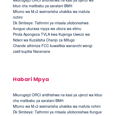
Mkurugejzi ORCI aridhishwa na kasi ya ujenzi wa
kituo cha matibabu ya saratani BMH
Mfumo wa M+2 waimarisha uhakika wa mafuta
nchini
Dk Simbeye: Tathmini ya mtaala ulioboreshwa
ifungue ukurasa mpya wa ubora wa elimu
Pinda Apongeza TVLA kwa Kujenga Uwezo wa
Ndani wa Kuzalisha Chanjo za Mifugo
Chande aihimiza FCC kuwafikia wananchi wengi
zaidi kupitia Nanenane
Habari Mpya
Mkurugejzi ORCI aridhishwa na kasi ya ujenzi wa kituo
cha matibabu ya saratani BMH
Mfumo wa M+2 waimarisha uhakika wa mafuta nchini
Dk Simbeye: Tathmini ya mtaala ulioboreshwa ifungue