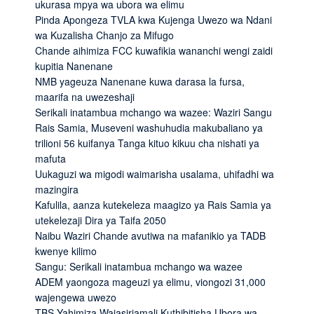
ukurasa mpya wa ubora wa elimu
Pinda Apongeza TVLA kwa Kujenga Uwezo wa Ndani
wa Kuzalisha Chanjo za Mifugo
Chande aihimiza FCC kuwafikia wananchi wengi zaidi
kupitia Nanenane
NMB yageuza Nanenane kuwa darasa la fursa,
maarifa na uwezeshaji
Serikali inatambua mchango wa wazee: Waziri Sangu
Rais Samia, Museveni washuhudia makubaliano ya
trilioni 56 kuifanya Tanga kituo kikuu cha nishati ya
mafuta
Uukaguzi wa migodi waimarisha usalama, uhifadhi wa
mazingira
Kafulila, aanza kutekeleza maagizo ya Rais Samia ya
utekelezaji Dira ya Taifa 2050
Naibu Waziri Chande avutiwa na mafanikio ya TADB
kwenye kilimo
Sangu: Serikali inatambua mchango wa wazee
ADEM yaongoza mageuzi ya elimu, viongozi 31,000
wajengewa uwezo
TBS Yahimiza Wajasiriamali Kuthibitisha Ubora wa