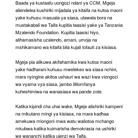
Baada ya kustaafu uongozi ndani ya CCM, Mgeja
aliendelea kushiriki mijadala ya kitaifa na kutoa maoni
yake kuhusu masuala ya siasa, utawala bora na
mustakabali wa Taifa kupitia taasisi yake ya Tanzania
Mzalendo Foundation. Kupitia taasisi hiyo,
alihamasisha uzalendo, amani, umoja na
mshikamano wa kitaifa bila kujali tofauti za kisiasa.
Mgeja pia alikuwa akifahamika kwa kutoa maoni
yake hadharani kuhusu mwelekeo wa siasa nchini,
mara nyingine akitoa ushauri wa wazi kwa viongozi
wa vyama vya siasa, jambo lililomfanya
kuheshimiwa na wanasiasa wa pande zote.
Katika kipindi cha uhai wake, Mgeja alishiriki kampeni
na mikutano mingi ya kisiasa, na mara kadhaa
amekuwa miongoni mwa watu waliotoa mchango
mkubwa katika kuimarisha demokrasia na ushiriki
wa wananchi katika ujenzi wa Taifa.