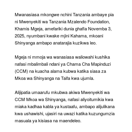
Ya
Ujasiri,
Uzalendo
Mwanasiasa mkongwe nchini Tanzania ambaye pia
ni Mwenyekiti wa Tanzania Mzalendo Foundation,
Khamis Mgeja, amefariki dunia ghafla Novemba 3,
2025, nyumbani kwake mjini Kahama, mkoani
Shinyanga ambapo anatarajia kuzikwa leo.
Mgeja ni mmoja wa wanasiasa waliowahi kushika
nafasi mbalimbali ndani ya Chama Cha Mapinduzi
(CCM) na kuacha alama kubwa katika siasa za
Mkoa wa Shinyanga na Taifa kwa ujumla.
Alijipatia umaarufu mkubwa akiwa Mwenyekiti wa
CCM Mkoa wa Shinyanga, nafasi aliyoitumikia kwa
miaka kadhaa kabla ya kustaafu, ambapo alijulikana
kwa ushawishi, ujasiri na uwazi katika kuzungumzia
masuala ya kisiasa na maendeleo.