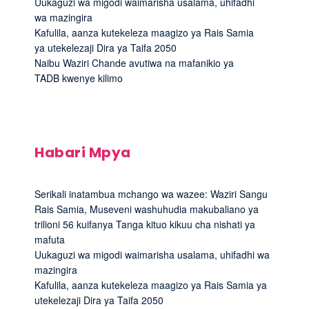
Uukaguzi wa migodi waimarisha usalama, uhifadhi
wa mazingira
Kafulila, aanza kutekeleza maagizo ya Rais Samia
ya utekelezaji Dira ya Taifa 2050
Naibu Waziri Chande avutiwa na mafanikio ya
TADB kwenye kilimo
Habari Mpya
Serikali inatambua mchango wa wazee: Waziri Sangu
Rais Samia, Museveni washuhudia makubaliano ya
trilioni 56 kuifanya Tanga kituo kikuu cha nishati ya
mafuta
Uukaguzi wa migodi waimarisha usalama, uhifadhi wa
mazingira
Kafulila, aanza kutekeleza maagizo ya Rais Samia ya
utekelezaji Dira ya Taifa 2050