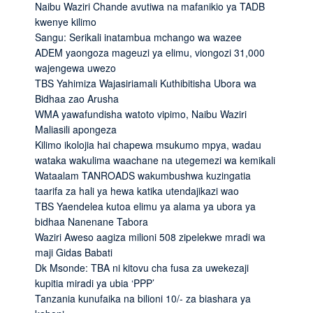
Naibu Waziri Chande avutiwa na mafanikio ya TADB
kwenye kilimo
Sangu: Serikali inatambua mchango wa wazee
ADEM yaongoza mageuzi ya elimu, viongozi 31,000
wajengewa uwezo
TBS Yahimiza Wajasiriamali Kuthibitisha Ubora wa
Bidhaa zao Arusha
WMA yawafundisha watoto vipimo, Naibu Waziri
Maliasili apongeza
Kilimo ikolojia hai chapewa msukumo mpya, wadau
wataka wakulima waachane na utegemezi wa kemikali
Wataalam TANROADS wakumbushwa kuzingatia
taarifa za hali ya hewa katika utendajikazi wao
TBS Yaendelea kutoa elimu ya alama ya ubora ya
bidhaa Nanenane Tabora
Waziri Aweso aagiza milioni 508 zipelekwe mradi wa
maji Gidas Babati
Dk Msonde: TBA ni kitovu cha fusa za uwekezaji
kupitia miradi ya ubia ‘PPP’
Tanzania kunufaika na bilioni 10/- za biashara ya