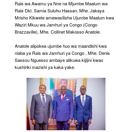
Samia
Rais wa Awamu ya Nne na Mjumbe Maalum wa
Nchini
Rais Dkt. Samia Suluhu Hassan, Mhe. Jakaya
Congo
Mrisho Kikwete amewasilisha Ujumbe Maalum kwa
Waziri Mkuu wa Jamhuri ya Congo (Congo
Brazzaville), Mhe. Collinet Makosso Anatole.
Anatole alipokea ujumbe huo wa maandishi kwa
niaba ya Rais wa Jamhuri ya Congo , Mhe. Denis
Sassou Nguesso ambaye alikuwa kijijini kwao
kushiriki mazishi ya kaka yake.