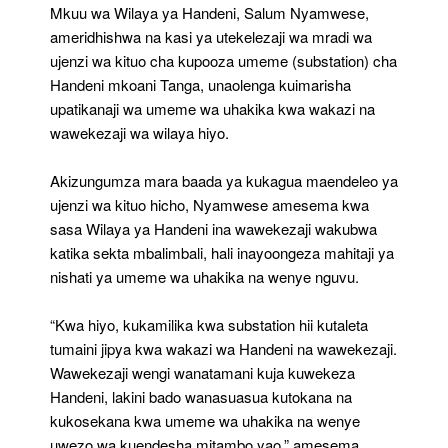
Mapinduzi
Mkuu wa Wilaya ya Handeni, Salum Nyamwese,
Ya
ameridhishwa na kasi ya utekelezaji wa mradi wa
Uwekezaji’
ujenzi wa kituo cha kupooza umeme (substation) cha
Handeni mkoani Tanga, unaolenga kuimarisha
upatikanaji wa umeme wa uhakika kwa wakazi na
wawekezaji wa wilaya hiyo.
Akizungumza mara baada ya kukagua maendeleo ya
ujenzi wa kituo hicho, Nyamwese amesema kwa
sasa Wilaya ya Handeni ina wawekezaji wakubwa
katika sekta mbalimbali, hali inayoongeza mahitaji ya
nishati ya umeme wa uhakika na wenye nguvu.
“Kwa hiyo, kukamilika kwa substation hii kutaleta
tumaini jipya kwa wakazi wa Handeni na wawekezaji.
Wawekezaji wengi wanatamani kuja kuwekeza
Handeni, lakini bado wanasuasua kutokana na
kukosekana kwa umeme wa uhakika na wenye
uwezo wa kuendesha mitambo yao,” amesema