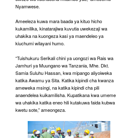
Nyamwese.
Ameeleza kuwa mara baada ya kituo hicho
kukamilika, kinatarajiwa kuvutia uwekezaji wa
uhakika na kuongeza kasi ya maendeleo ya
kiuchumi wilayani humo.
“Tuishukuru Serikali chini ya uongozi wa Rais wa
Jamhuri ya Muungano wa Tanzania, Mhe. Dkt.
Samia Suluhu Hassan, kwa mipango aliyoiweka
katika Awamu ya Sita. Katika kipindi cha kwanza
ameweka msingi, na katika kipindi cha pili
anaendelea kuikamilisha. Kupatikana kwa umeme
wa uhakika katika eneo hili kutakuwa faida kubwa
kwetu sote,” ameongeza.