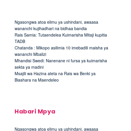
Ngasongwa atoa elimu ya ushindani, awaasa
wananchi kujihadhari na bidhaa bandia
Rais Samia: Tutaendelea Kuimarisha Mitaji kupitia
TADB
Chatanda : Mikopo asilimia 10 imebadili maisha ya
wananchi Mbalizi
Mhandisi Swedi: Nanenane ni fursa ya kuimarisha
sekta ya madini
Msajili wa Hazina ateta na Rais wa Benki ya
Biashara na Maendeleo
Habari Mpya
Ngasongwa atoa elimu ya ushindani, awaasa