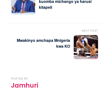
kuomba michango ya harusi
kitapeli
NEXT POST
Mwakinyo amchapa Mnigeria
kwa KO
POSTED BY
Jamhuri