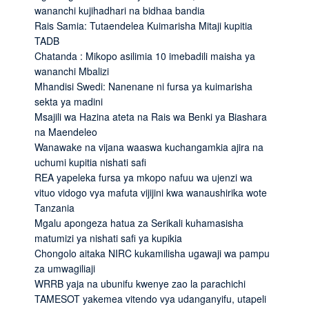
wananchi kujihadhari na bidhaa bandia
Rais Samia: Tutaendelea Kuimarisha Mitaji kupitia
TADB
Chatanda : Mikopo asilimia 10 imebadili maisha ya
wananchi Mbalizi
Mhandisi Swedi: Nanenane ni fursa ya kuimarisha
sekta ya madini
Msajili wa Hazina ateta na Rais wa Benki ya Biashara
na Maendeleo
Wanawake na vijana waaswa kuchangamkia ajira na
uchumi kupitia nishati safi
REA yapeleka fursa ya mkopo nafuu wa ujenzi wa
vituo vidogo vya mafuta vijijini kwa wanaushirika wote
Tanzania
Mgalu apongeza hatua za Serikali kuhamasisha
matumizi ya nishati safi ya kupikia
Chongolo aitaka NIRC kukamilisha ugawaji wa pampu
za umwagiliaji
WRRB yaja na ubunifu kwenye zao la parachichi
TAMESOT yakemea vitendo vya udanganyifu, utapeli