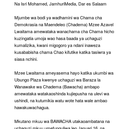
Tutafutwa
Na Isri Mohamed, JamhuriMedia, Dar es Salaam
Mjumbe wa bodi ya wadhamini wa Chama cha
Demokrasia na Maendeleo (Chadema) Mzee Azavel
Lwaitama amewataka wanachama cha Chama hicho
kuzingatia umoja wao hasa baada ya uchaguzi
kumalizika, kwani migogoro ya ndani inaweza
kusababisha chama Chao kifutike katika tasiwra ya
siasa nchini.
Mzee Lwaitama ameyasema hayo katika ukumbi wa
Ubungo Plaza kwenye uchaguzi wa Baraza la
Wanawake wa Chadema (Bawacha) ambapo
amewataka watakaoshinda kujiepusha na ulevi wa
ushindi, na kutumikia watu wote hata wale ambao
hawakuwachagua.
Mkutano mkuu wa BAWACHA utakaoambatana na
uchaguzi mkuu umefunguliwa leo Januari 16, na