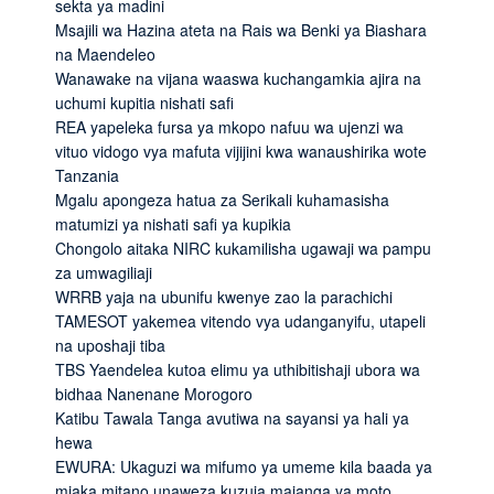
sekta ya madini
Msajili wa Hazina ateta na Rais wa Benki ya Biashara
na Maendeleo
Wanawake na vijana waaswa kuchangamkia ajira na
uchumi kupitia nishati safi
REA yapeleka fursa ya mkopo nafuu wa ujenzi wa
vituo vidogo vya mafuta vijijini kwa wanaushirika wote
Tanzania
Mgalu apongeza hatua za Serikali kuhamasisha
matumizi ya nishati safi ya kupikia
Chongolo aitaka NIRC kukamilisha ugawaji wa pampu
za umwagiliaji
WRRB yaja na ubunifu kwenye zao la parachichi
TAMESOT yakemea vitendo vya udanganyifu, utapeli
na uposhaji tiba
TBS Yaendelea kutoa elimu ya uthibitishaji ubora wa
bidhaa Nanenane Morogoro
Katibu Tawala Tanga avutiwa na sayansi ya hali ya
hewa
EWURA: Ukaguzi wa mifumo ya umeme kila baada ya
miaka mitano unaweza kuzuia majanga ya moto