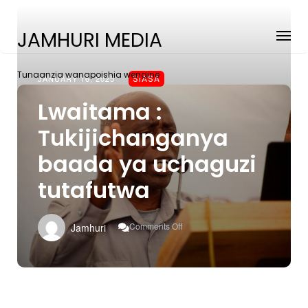
JAMHURI MEDIA
Tunaanzia wanapoishia wengine
JANUARY 16, 2025
SIASA
Lwaitama :
Tukijichanganya
baada ya uchaguzi
tutafutwa
On
Comments Off
Jamhuri
Lwaitama
:
Tukijichanganya
Baada
Ya
Uchaguzi