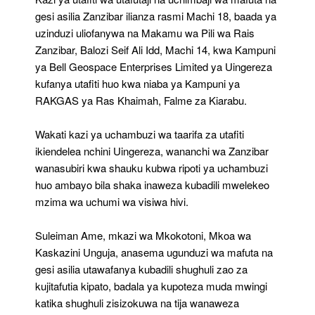
gesi asilia Zanzibar ilianza rasmi Machi 18, baada ya
uzinduzi uliofanywa na Makamu wa Pili wa Rais
Zanzibar, Balozi Seif Ali Idd, Machi 14, kwa Kampuni
ya Bell Geospace Enterprises Limited ya Uingereza
kufanya utafiti huo kwa niaba ya Kampuni ya
RAKGAS ya Ras Khaimah, Falme za Kiarabu.
Wakati kazi ya uchambuzi wa taarifa za utafiti
ikiendelea nchini Uingereza, wananchi wa Zanzibar
wanasubiri kwa shauku kubwa ripoti ya uchambuzi
huo ambayo bila shaka inaweza kubadili mwelekeo
mzima wa uchumi wa visiwa hivi.
Suleiman Ame, mkazi wa Mkokotoni, Mkoa wa
Kaskazini Unguja, anasema ugunduzi wa mafuta na
gesi asilia utawafanya kubadili shughuli zao za
kujitafutia kipato, badala ya kupoteza muda mwingi
katika shughuli zisizokuwa na tija wanaweza