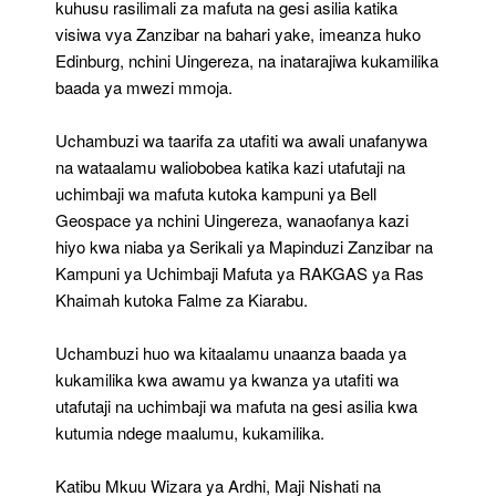
kuhusu rasilimali za mafuta na gesi asilia katika
visiwa vya Zanzibar na bahari yake, imeanza huko
Edinburg, nchini Uingereza, na inatarajiwa kukamilika
baada ya mwezi mmoja.
Uchambuzi wa taarifa za utafiti wa awali unafanywa
na wataalamu waliobobea katika kazi utafutaji na
uchimbaji wa mafuta kutoka kampuni ya Bell
Geospace ya nchini Uingereza, wanaofanya kazi
hiyo kwa niaba ya Serikali ya Mapinduzi Zanzibar na
Kampuni ya Uchimbaji Mafuta ya RAKGAS ya Ras
Khaimah kutoka Falme za Kiarabu.
Uchambuzi huo wa kitaalamu unaanza baada ya
kukamilika kwa awamu ya kwanza ya utafiti wa
utafutaji na uchimbaji wa mafuta na gesi asilia kwa
kutumia ndege maalumu, kukamilika.
Katibu Mkuu Wizara ya Ardhi, Maji Nishati na