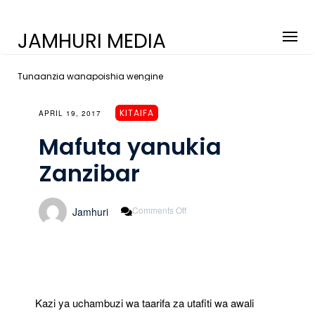
JAMHURI MEDIA
Tunaanzia wanapoishia wengine
KITAIFA
APRIL 19, 2017
Mafuta yanukia
Zanzibar
On
Comments Off
Jamhuri
Mafuta
Yanukia
Zanzibar
Kazi ya uchambuzi wa taarifa za utafiti wa awali