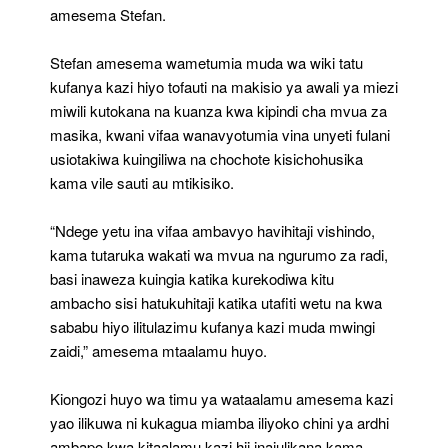
amesema Stefan.
Stefan amesema wametumia muda wa wiki tatu
kufanya kazi hiyo tofauti na makisio ya awali ya miezi
miwili kutokana na kuanza kwa kipindi cha mvua za
masika, kwani vifaa wanavyotumia vina unyeti fulani
usiotakiwa kuingiliwa na chochote kisichohusika
kama vile sauti au mtikisiko.
“Ndege yetu ina vifaa ambavyo havihitaji vishindo,
kama tutaruka wakati wa mvua na ngurumo za radi,
basi inaweza kuingia katika kurekodiwa kitu
ambacho sisi hatukuhitaji katika utafiti wetu na kwa
sababu hiyo ilitulazimu kufanya kazi muda mwingi
zaidi,” amesema mtaalamu huyo.
Kiongozi huyo wa timu ya wataalamu amesema kazi
yao ilikuwa ni kukagua miamba iliyoko chini ya ardhi
ambapo kwa kitaalamu kazi hii inajulikana kama