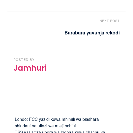
NEXT POST
Barabara yavunja rekodi
POSTED BY
Jamhuri
Londo: FCC yazidi kuwa mhimili wa biashara
shindani na ulinzi wa mlaji nchini
TBS yasisitiza ubora wa bidhaa kuwa chachu ya