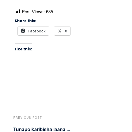
Post Views:
685
Share this:
Facebook
X
Like this:
PREVIOUS POST
Tunapoikaribisha laana ...