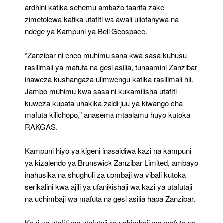
ardhini katika sehemu ambazo taarifa zake
zimetolewa katika utafiti wa awali uliofanywa na
ndege ya Kampuni ya Bell Geospace.
“Zanzibar ni eneo muhimu sana kwa sasa kuhusu
rasilimali ya mafuta na gesi asilia, tunaamini Zanzibar
inaweza kushangaza ulimwengu katika rasilimali hii.
Jambo muhimu kwa sasa ni kukamilisha utafiti
kuweza kupata uhakika zaidi juu ya kiwango cha
mafuta kilichopo,” anasema mtaalamu huyo kutoka
RAKGAS.
Kampuni hiyo ya kigeni inasaidiwa kazi na kampuni
ya kizalendo ya Brunswick Zanzibar Limited, ambayo
inahusika na shughuli za uombaji wa vibali kutoka
serikalini kwa ajili ya ufanikishaji wa kazi ya utafutaji
na uchimbaji wa mafuta na gesi asilia hapa Zanzibar.
Kazi ya utafiti wa utafutaji na uchimbaji wa mafuta na