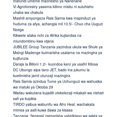
mafundi umeme maonesho ya Nanenane
Vi Agroforestry yasema kilimo misitu ni suluhisho
uhaba wa chakula
Mashili ampongeza Rais Samia kwa mapinduzi ya
huduma za afya, achangia mil.10.5/- Chuo cha Uuguzi
Nzega
Kikwete ataka nchi za Afrika kujiandaa na
miundombinu kwa vijana
JUBILEE Group Tanzania yazindua ukuta wa Shule ya
Msingi Madenge kuimarisha usalama na mazingira ya
kujifunzia
Daraja la Bilioni 1.2/- kuondoa kero ya usafiri Kilosa
DC Ubungo aipa tano JET, bado ina jukumu la
kuelimisha jamii utunzaji mazingira
Rais Samia azindua Tume ya Uchunguzi wa wahusika
wa matuki ya Oktoba 29
Wadau wakutana kujadili utekelezaji mkakati wa nishati
safi ya kupikia
TIRDO yaibua wabunifu wa Afro Heal, wachakata
mimea ya asili kuwa dawa za kisasa
Tanzania, Senegal zaimarisha ushirikiano wa sekta ya