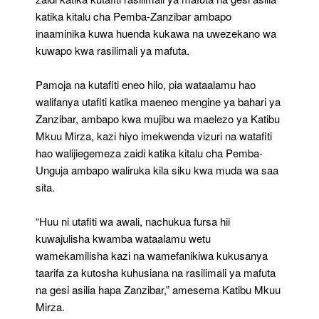
katika kitalu cha Pemba-Zanzibar ambapo
inaaminika kuwa huenda kukawa na uwezekano wa
kuwapo kwa rasilimali ya mafuta.
Pamoja na kutafiti eneo hilo, pia wataalamu hao
walifanya utafiti katika maeneo mengine ya bahari ya
Zanzibar, ambapo kwa mujibu wa maelezo ya Katibu
Mkuu Mirza, kazi hiyo imekwenda vizuri na watafiti
hao walijiegemeza zaidi katika kitalu cha Pemba-
Unguja ambapo waliruka kila siku kwa muda wa saa
sita.
“Huu ni utafiti wa awali, nachukua fursa hii
kuwajulisha kwamba wataalamu wetu
wamekamilisha kazi na wamefanikiwa kukusanya
taarifa za kutosha kuhusiana na rasilimali ya mafuta
na gesi asilia hapa Zanzibar,” amesema Katibu Mkuu
Mirza.