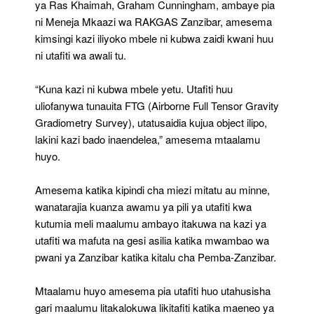
ya Ras Khaimah, Graham Cunningham, ambaye pia
ni Meneja Mkaazi wa RAKGAS Zanzibar, amesema
kimsingi kazi iliyoko mbele ni kubwa zaidi kwani huu
ni utafiti wa awali tu.
“Kuna kazi ni kubwa mbele yetu. Utafiti huu
uliofanywa tunauita FTG (Airborne Full Tensor Gravity
Gradiometry Survey), utatusaidia kujua object ilipo,
lakini kazi bado inaendelea,” amesema mtaalamu
huyo.
Amesema katika kipindi cha miezi mitatu au minne,
wanatarajia kuanza awamu ya pili ya utafiti kwa
kutumia meli maalumu ambayo itakuwa na kazi ya
utafiti wa mafuta na gesi asilia katika mwambao wa
pwani ya Zanzibar katika kitalu cha Pemba-Zanzibar.
Mtaalamu huyo amesema pia utafiti huo utahusisha
gari maalumu litakalokuwa likitafiti katika maeneo ya