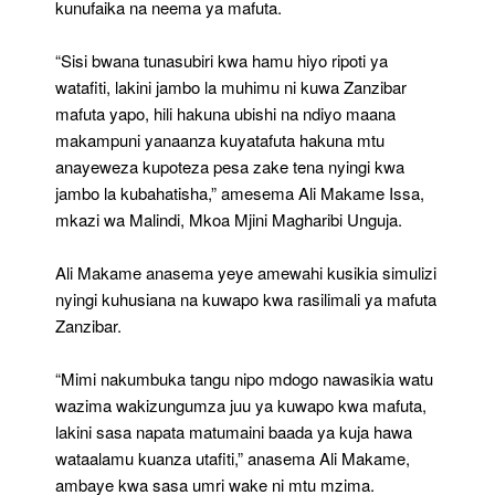
kunufaika na neema ya mafuta.
“Sisi bwana tunasubiri kwa hamu hiyo ripoti ya
watafiti, lakini jambo la muhimu ni kuwa Zanzibar
mafuta yapo, hili hakuna ubishi na ndiyo maana
makampuni yanaanza kuyatafuta hakuna mtu
anayeweza kupoteza pesa zake tena nyingi kwa
jambo la kubahatisha,” amesema Ali Makame Issa,
mkazi wa Malindi, Mkoa Mjini Magharibi Unguja.
Ali Makame anasema yeye amewahi kusikia simulizi
nyingi kuhusiana na kuwapo kwa rasilimali ya mafuta
Zanzibar.
“Mimi nakumbuka tangu nipo mdogo nawasikia watu
wazima wakizungumza juu ya kuwapo kwa mafuta,
lakini sasa napata matumaini baada ya kuja hawa
wataalamu kuanza utafiti,” anasema Ali Makame,
ambaye kwa sasa umri wake ni mtu mzima.