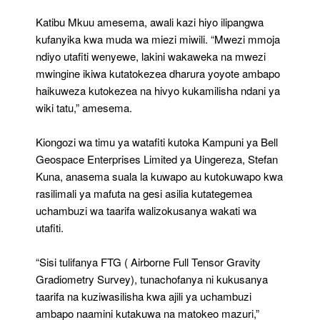
Katibu Mkuu amesema, awali kazi hiyo ilipangwa
kufanyika kwa muda wa miezi miwili. “Mwezi mmoja
ndiyo utafiti wenyewe, lakini wakaweka na mwezi
mwingine ikiwa kutatokezea dharura yoyote ambapo
haikuweza kutokezea na hivyo kukamilisha ndani ya
wiki tatu,” amesema.
Kiongozi wa timu ya watafiti kutoka Kampuni ya Bell
Geospace Enterprises Limited ya Uingereza, Stefan
Kuna, anasema suala la kuwapo au kutokuwapo kwa
rasilimali ya mafuta na gesi asilia kutategemea
uchambuzi wa taarifa walizokusanya wakati wa
utafiti.
“Sisi tulifanya FTG ( Airborne Full Tensor Gravity
Gradiometry Survey), tunachofanya ni kukusanya
taarifa na kuziwasilisha kwa ajili ya uchambuzi
ambapo naamini kutakuwa na matokeo mazuri,”