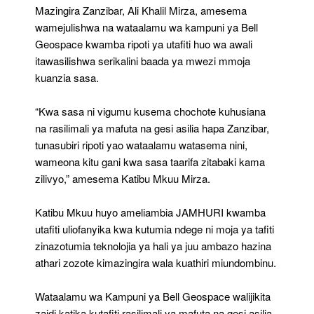
Mazingira Zanzibar, Ali Khalil Mirza, amesema
wamejulishwa na wataalamu wa kampuni ya Bell
Geospace kwamba ripoti ya utafiti huo wa awali
itawasilishwa serikalini baada ya mwezi mmoja
kuanzia sasa.
“Kwa sasa ni vigumu kusema chochote kuhusiana
na rasilimali ya mafuta na gesi asilia hapa Zanzibar,
tunasubiri ripoti yao wataalamu watasema nini,
wameona kitu gani kwa sasa taarifa zitabaki kama
zilivyo,” amesema Katibu Mkuu Mirza.
Katibu Mkuu huyo ameliambia JAMHURI kwamba
utafiti uliofanyika kwa kutumia ndege ni moja ya tafiti
zinazotumia teknolojia ya hali ya juu ambazo hazina
athari zozote kimazingira wala kuathiri miundombinu.
Wataalamu wa Kampuni ya Bell Geospace walijikita
zaidi katika kutafiti rasilimali ya mafuta na gesi asilia