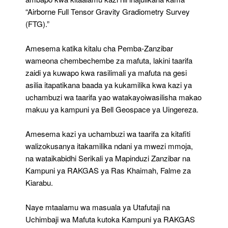
“Airborne Full Tensor Gravity Gradiometry Survey
(FTG).”
Amesema katika kitalu cha Pemba-Zanzibar
wameona chembechembe za mafuta, lakini taarifa
zaidi ya kuwapo kwa rasilimali ya mafuta na gesi
asilia itapatikana baada ya kukamilika kwa kazi ya
uchambuzi wa taarifa yao watakayoiwasilisha makao
makuu ya kampuni ya Bell Geospace ya Uingereza.
Amesema kazi ya uchambuzi wa taarifa za kitafiti
walizokusanya itakamilika ndani ya mwezi mmoja,
na wataikabidhi Serikali ya Mapinduzi Zanzibar na
Kampuni ya RAKGAS ya Ras Khaimah, Falme za
Kiarabu.
Naye mtaalamu wa masuala ya Utafutaji na
Uchimbaji wa Mafuta kutoka Kampuni ya RAKGAS