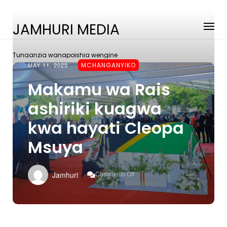
JAMHURI MEDIA
Tunaanzia wanapoishia wengine
MAY 11, 2025
MCHANGANYIKO
Makamu wa Rais
ashiriki kuagwa
kwa hayati Cleopa
Msuya
On
Comments Off
Jamhuri
Makamu
Wa
Rais
Ashiriki
Kuagwa
Kwa