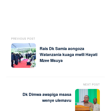
PREVIOUS POST
Rais Dk Samia aongoza
Watanzania kuaga mwili Hayati
Mzee Msuya
NEXT POST
Dk Dimwa awapiga msasa
wenye ulemavu