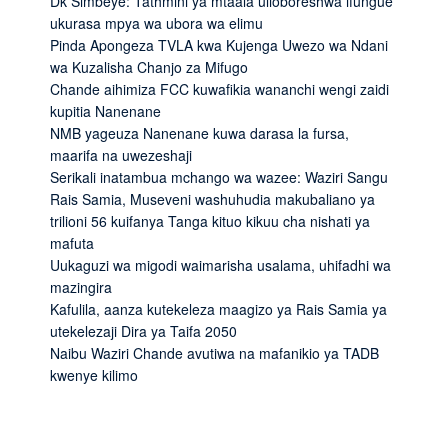
Dk Simbeye: Tathmini ya mtaala ulioboreshwa ifungue
ukurasa mpya wa ubora wa elimu
Pinda Apongeza TVLA kwa Kujenga Uwezo wa Ndani
wa Kuzalisha Chanjo za Mifugo
Chande aihimiza FCC kuwafikia wananchi wengi zaidi
kupitia Nanenane
NMB yageuza Nanenane kuwa darasa la fursa,
maarifa na uwezeshaji
Serikali inatambua mchango wa wazee: Waziri Sangu
Rais Samia, Museveni washuhudia makubaliano ya
trilioni 56 kuifanya Tanga kituo kikuu cha nishati ya
mafuta
Uukaguzi wa migodi waimarisha usalama, uhifadhi wa
mazingira
Kafulila, aanza kutekeleza maagizo ya Rais Samia ya
utekelezaji Dira ya Taifa 2050
Naibu Waziri Chande avutiwa na mafanikio ya TADB
kwenye kilimo