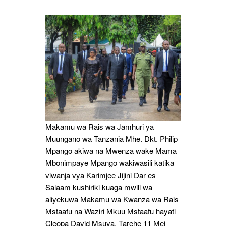
Hayati
Cleopa
Msuya
Makamu wa Rais wa Jamhuri ya
Muungano wa Tanzania Mhe. Dkt. Philip
Mpango akiwa na Mwenza wake Mama
Mbonimpaye Mpango wakiwasili katika
viwanja vya Karimjee Jijini Dar es
Salaam kushiriki kuaga mwili wa
aliyekuwa Makamu wa Kwanza wa Rais
Mstaafu na Waziri Mkuu Mstaafu hayati
Cleopa David Msuya. Tarehe 11 Mei