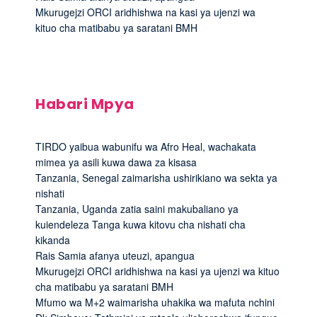
Mkurugejzi ORCI aridhishwa na kasi ya ujenzi wa
kituo cha matibabu ya saratani BMH
Habari Mpya
TIRDO yaibua wabunifu wa Afro Heal, wachakata
mimea ya asili kuwa dawa za kisasa
Tanzania, Senegal zaimarisha ushirikiano wa sekta ya
nishati
Tanzania, Uganda zatia saini makubaliano ya
kuiendeleza Tanga kuwa kitovu cha nishati cha
kikanda
Rais Samia afanya uteuzi, apangua
Mkurugejzi ORCI aridhishwa na kasi ya ujenzi wa kituo
cha matibabu ya saratani BMH
Mfumo wa M+2 waimarisha uhakika wa mafuta nchini