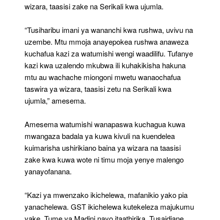
wizara, taasisi zake na Serikali kwa ujumla.
“Tusiharibu imani ya wananchi kwa rushwa, uvivu na
uzembe. Mtu mmoja anayepokea rushwa anaweza
kuchafua kazi za watumishi wengi waadilifu. Tufanye
kazi kwa uzalendo mkubwa ili kuhakikisha hakuna
mtu au wachache miongoni mwetu wanaochafua
taswira ya wizara, taasisi zetu na Serikali kwa
ujumla,” amesema.
Amesema watumishi wanapaswa kuchagua kuwa
mwangaza badala ya kuwa kivuli na kuendelea
kuimarisha ushirikiano baina ya wizara na taasisi
zake kwa kuwa wote ni timu moja yenye malengo
yanayofanana.
“Kazi ya mwenzako ikichelewa, mafanikio yako pia
yanachelewa. GST ikichelewa kutekeleza majukumu
yake, Tume ya Madini nayo itaathirika. Tusaidiane