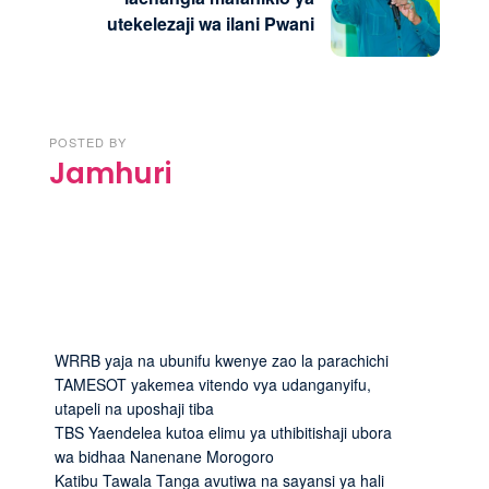
utekelezaji wa ilani Pwani
POSTED BY
Jamhuri
WRRB yaja na ubunifu kwenye zao la parachichi
TAMESOT yakemea vitendo vya udanganyifu,
utapeli na uposhaji tiba
TBS Yaendelea kutoa elimu ya uthibitishaji ubora
wa bidhaa Nanenane Morogoro
Katibu Tawala Tanga avutiwa na sayansi ya hali