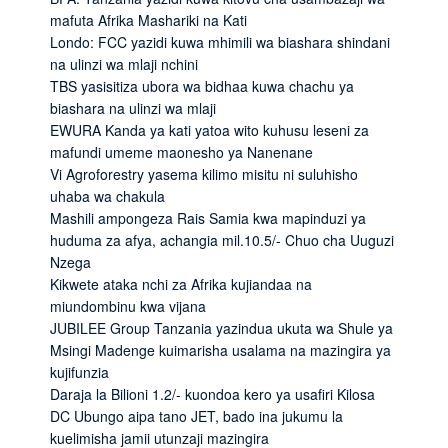
mafuta Afrika Mashariki na Kati
Londo: FCC yazidi kuwa mhimili wa biashara shindani
na ulinzi wa mlaji nchini
TBS yasisitiza ubora wa bidhaa kuwa chachu ya
biashara na ulinzi wa mlaji
EWURA Kanda ya kati yatoa wito kuhusu leseni za
mafundi umeme maonesho ya Nanenane
Vi Agroforestry yasema kilimo misitu ni suluhisho
uhaba wa chakula
Mashili ampongeza Rais Samia kwa mapinduzi ya
huduma za afya, achangia mil.10.5/- Chuo cha Uuguzi
Nzega
Kikwete ataka nchi za Afrika kujiandaa na
miundombinu kwa vijana
JUBILEE Group Tanzania yazindua ukuta wa Shule ya
Msingi Madenge kuimarisha usalama na mazingira ya
kujifunzia
Daraja la Bilioni 1.2/- kuondoa kero ya usafiri Kilosa
DC Ubungo aipa tano JET, bado ina jukumu la
kuelimisha jamii utunzaji mazingira