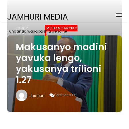
JAMHURI MEDIA
JUNE 6,
MCHANGANYIKO
Tunaanzia wanapoishia wengine
2026
Makusanyo madini
yavuka lengo,
yakusanya trilioni
1.27
On
Comments Off
Jamhuri
Makusanyo
Madini
Yavuka
Lengo,
Yakusanya
Trilioni