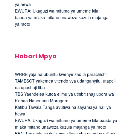
ya hewa
EWURA: Ukaguzi wa mifumo ya umeme kila
baada ya miaka mitano unaweza kuzuia majanga
ya moto
Habari Mpya
WRRB yaja na ubunifu kwenye zao la parachichi
TAMESOT yakemea vitendo vya udanganyifu, utapeli
na uposhaji tiba
TBS Yaendelea kutoa elimu ya uthibitishaji ubora wa
bidhaa Nanenane Morogoro
Katibu Tawala Tanga avutiwa na sayansi ya hali ya
hewa
EWURA: Ukaguzi wa mifumo ya umeme kila baada ya
miaka mitano unaweza kuzuia majanga ya moto
BPA: Tanzania yazidi kuwa kitovu cha usambazaji wa