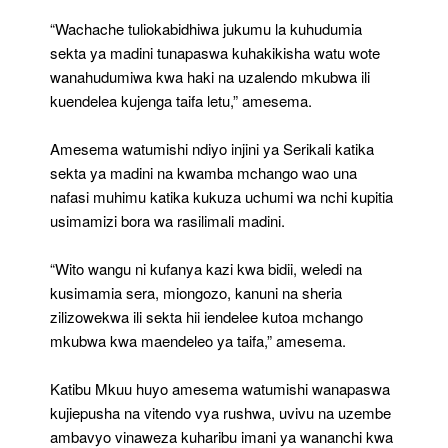
“Wachache tuliokabidhiwa jukumu la kuhudumia
sekta ya madini tunapaswa kuhakikisha watu wote
wanahudumiwa kwa haki na uzalendo mkubwa ili
kuendelea kujenga taifa letu,” amesema.
Amesema watumishi ndiyo injini ya Serikali katika
sekta ya madini na kwamba mchango wao una
nafasi muhimu katika kukuza uchumi wa nchi kupitia
usimamizi bora wa rasilimali madini.
“Wito wangu ni kufanya kazi kwa bidii, weledi na
kusimamia sera, miongozo, kanuni na sheria
zilizowekwa ili sekta hii iendelee kutoa mchango
mkubwa kwa maendeleo ya taifa,” amesema.
Katibu Mkuu huyo amesema watumishi wanapaswa
kujiepusha na vitendo vya rushwa, uvivu na uzembe
ambavyo vinaweza kuharibu imani ya wananchi kwa