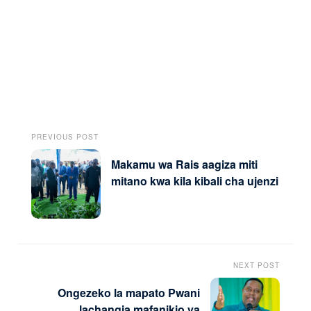
PREVIOUS POST
Makamu wa Rais aagiza miti
mitano kwa kila kibali cha ujenzi
NEXT POST
Ongezeko la mapato Pwani
lachangia mafanikio ya