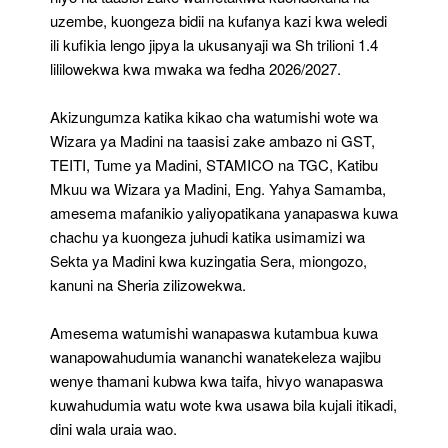
uzembe, kuongeza bidii na kufanya kazi kwa weledi
ili kufikia lengo jipya la ukusanyaji wa Sh trilioni 1.4
lililowekwa kwa mwaka wa fedha 2026/2027.
Akizungumza katika kikao cha watumishi wote wa
Wizara ya Madini na taasisi zake ambazo ni GST,
TEITI, Tume ya Madini, STAMICO na TGC, Katibu
Mkuu wa Wizara ya Madini, Eng. Yahya Samamba,
amesema mafanikio yaliyopatikana yanapaswa kuwa
chachu ya kuongeza juhudi katika usimamizi wa
Sekta ya Madini kwa kuzingatia Sera, miongozo,
kanuni na Sheria zilizowekwa.
Amesema watumishi wanapaswa kutambua kuwa
wanapowahudumia wananchi wanatekeleza wajibu
wenye thamani kubwa kwa taifa, hivyo wanapaswa
kuwahudumia watu wote kwa usawa bila kujali itikadi,
dini wala uraia wao.