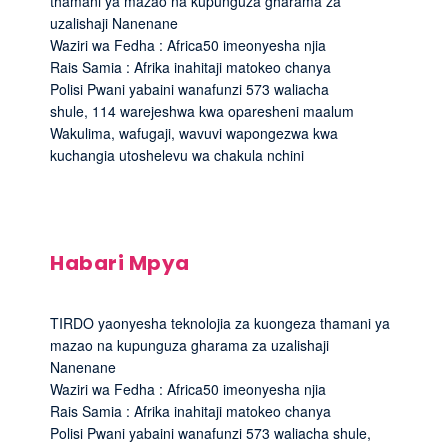
thamani ya mazao na kupunguza gharama za
uzalishaji Nanenane
Waziri wa Fedha : Africa50 imeonyesha njia
Rais Samia : Afrika inahitaji matokeo chanya
Polisi Pwani yabaini wanafunzi 573 waliacha
shule, 114 warejeshwa kwa oparesheni maalum
Wakulima, wafugaji, wavuvi wapongezwa kwa
kuchangia utoshelevu wa chakula nchini
Habari Mpya
TIRDO yaonyesha teknolojia za kuongeza thamani ya
mazao na kupunguza gharama za uzalishaji
Nanenane
Waziri wa Fedha : Africa50 imeonyesha njia
Rais Samia : Afrika inahitaji matokeo chanya
Polisi Pwani yabaini wanafunzi 573 waliacha shule,