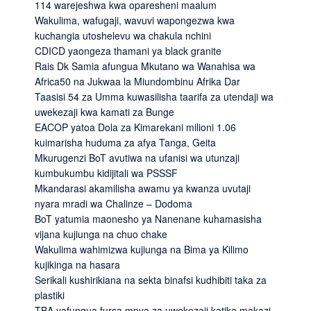
114 warejeshwa kwa oparesheni maalum
Wakulima, wafugaji, wavuvi wapongezwa kwa
kuchangia utoshelevu wa chakula nchini
CDICD yaongeza thamani ya black granite
Rais Dk Samia afungua Mkutano wa Wanahisa wa
Africa50 na Jukwaa la Miundombinu Afrika Dar
Taasisi 54 za Umma kuwasilisha taarifa za utendaji wa
uwekezaji kwa kamati za Bunge
EACOP yatoa Dola za Kimarekani milioni 1.06
kuimarisha huduma za afya Tanga, Geita
Mkurugenzi BoT avutiwa na ufanisi wa utunzaji
kumbukumbu kidijitali wa PSSSF
Mkandarasi akamilisha awamu ya kwanza uvutaji
nyara mradi wa Chalinze – Dodoma
BoT yatumia maonesho ya Nanenane kuhamasisha
vijana kujiunga na chuo chake
Wakulima wahimizwa kujiunga na Bima ya Kilimo
kujikinga na hasara
Serikali kushirikiana na sekta binafsi kudhibiti taka za
plastiki
TBA yafungua fursa mpya za uwekezaji katika makazi