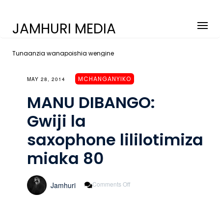
JAMHURI MEDIA
Tunaanzia wanapoishia wengine
MCHANGANYIKO
MAY 28, 2014
MANU DIBANGO:
Gwiji la
saxophone lililotimiza
miaka 80
On
Comments Off
Jamhuri
MANU
DIBANGO:
Gwiji
La