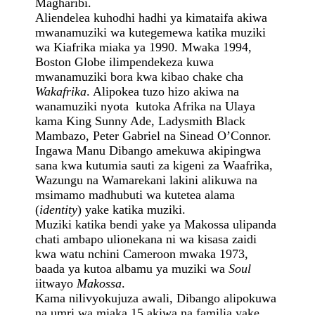
Magharibi.
Aliendelea kuhodhi hadhi ya kimataifa akiwa
mwanamuziki wa kutegemewa katika muziki
wa Kiafrika miaka ya 1990. Mwaka 1994,
Boston Globe ilimpendekeza kuwa
mwanamuziki bora kwa kibao chake cha
Wakafrika
. Alipokea tuzo hizo akiwa na
wanamuziki nyota kutoka Afrika na Ulaya
kama King Sunny Ade, Ladysmith Black
Mambazo, Peter Gabriel na Sinead O’Connor.
Ingawa Manu Dibango amekuwa akipingwa
sana kwa kutumia sauti za kigeni za Waafrika,
Wazungu na Wamarekani lakini alikuwa na
msimamo madhubuti wa kutetea alama
(
identity
) yake katika muziki.
Muziki katika bendi yake ya Makossa ulipanda
chati ambapo ulionekana ni wa kisasa zaidi
kwa watu nchini Cameroon mwaka 1973,
baada ya kutoa albamu ya muziki wa
Soul
iitwayo
Makossa
.
Kama nilivyokujuza awali, Dibango alipokuwa
na umri wa miaka 15 akiwa na familia yake,