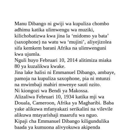
Saxophone Lililotimiza
Miaka
80
Manu Dibango ni gwiji wa kupuliza chombo
adhimu katika ulimwengu wa muziki,
kilichobatizwa kwa jina la ‘midomo ya bata’
(saxophone) na watu wa ‘mujini’, aliyejizolea
sifa kemkem barani Afrika na ulimwenguni
kwa ujumla.
Nguli huyo Februari 10, 2014 alitimiza miaka
80 ya kuzalikwa kwake.
Jina lake halisi ni Emmanuel Dibango, ambaye,
pamoja na kupuliza saxophone, pia ni mtunzi
na mwimbaji mahiri mwenye sauti nzito.
Ni kiongozi wa Bendi ya Makossa.
Alizaliwa Februari 10, 1934 katika mji wa
Douala, Cameroon, Afrika ya Magharibi. Baba
yake alikuwa mfanyakazi serikalini na vilevile
alikuwa mtayarishaji maarufu wa nguo.
Kipaji cha Emmanuel Dibango kiligundulika
baada ya kumuona alivyokuwa akipenda