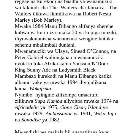
reggae na kurekodi na baadhi ya wanamuziki
wa kikundi cha The Wailers cha Jamaica. The
Wailers ilikuwa ikimilikiwa na Robert Nesta
Marley (Bob Marley).
Mwaka 1984 Manu Dibango alifanya sherehe
kubwa ya kutimiza miaka 30 ya kupiga muziki,
iliyowakutanisha wanamzuki wengine kutoka
sehemu mbalimbali duniani.
Mwanamuziki wa Ulaya, Sinead O’Connor, na
Peter Gabriel waliungana na wanamuziki
nyota kutoka Afrika kama Youssou N’Dour,
King Sunny Ade na Ladysmith Black
Mambazo kurekodi na Manu Dibango katika
albamu yake ya mwaka 1994 iliyojulikana
kama
Wakafrika.
Nyimbo nyingine zilizompa umaarufu
zilikuwa
Supa Kumba
aliyoitoa mwaka 1974 na
Africadelic
ya 1975,
Gone Clear, Island
ya
mwaka 1979,
Ambassador
ya 1981,
Waka Juju
na
Sonodisc
ya 1982.
Mwandishi wa makala hii anapatikana kwa: