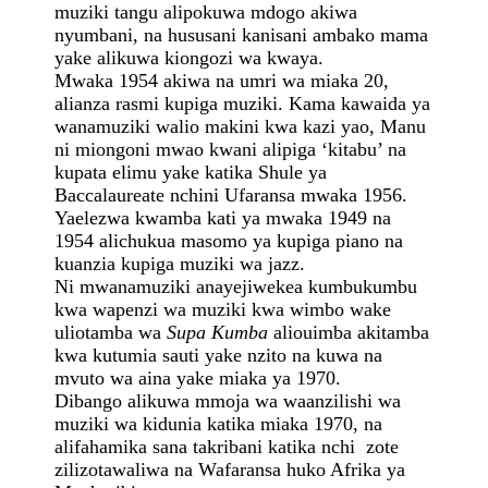
muziki tangu alipokuwa mdogo akiwa
nyumbani, na hususani kanisani ambako mama
yake alikuwa kiongozi wa kwaya.
Mwaka 1954 akiwa na umri wa miaka 20,
alianza rasmi kupiga muziki. Kama kawaida ya
wanamuziki walio makini kwa kazi yao, Manu
ni miongoni mwao kwani alipiga ‘kitabu’ na
kupata elimu yake katika Shule ya
Baccalaureate nchini Ufaransa mwaka 1956.
Yaelezwa kwamba kati ya mwaka 1949 na
1954 alichukua masomo ya kupiga piano na
kuanzia kupiga muziki wa jazz.
Ni mwanamuziki anayejiwekea kumbukumbu
kwa wapenzi wa muziki kwa wimbo wake
uliotamba wa
Supa Kumba
aliouimba akitamba
kwa kutumia sauti yake nzito na kuwa na
mvuto wa aina yake miaka ya 1970.
Dibango alikuwa mmoja wa waanzilishi wa
muziki wa kidunia katika miaka 1970, na
alifahamika sana takribani katika nchi zote
zilizotawaliwa na Wafaransa huko Afrika ya