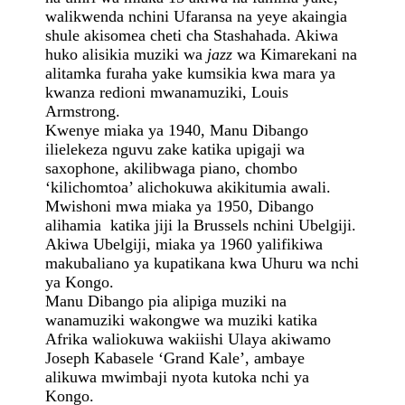
walikwenda nchini Ufaransa na yeye akaingia
shule akisomea cheti cha Stashahada. Akiwa
huko alisikia muziki wa
jazz
wa Kimarekani na
alitamka furaha yake kumsikia kwa mara ya
kwanza redioni mwanamuziki, Louis
Armstrong.
Kwenye miaka ya 1940, Manu Dibango
ilielekeza nguvu zake katika upigaji wa
saxophone, akilibwaga piano, chombo
‘kilichomtoa’ alichokuwa akikitumia awali.
Mwishoni mwa miaka ya 1950, Dibango
alihamia katika jiji la Brussels nchini Ubelgiji.
Akiwa Ubelgiji, miaka ya 1960 yalifikiwa
makubaliano ya kupatikana kwa Uhuru wa nchi
ya Kongo.
Manu Dibango pia alipiga muziki na
wanamuziki wakongwe wa muziki katika
Afrika waliokuwa wakiishi Ulaya akiwamo
Joseph Kabasele ‘Grand Kale’, ambaye
alikuwa mwimbaji nyota kutoka nchi ya
Kongo.