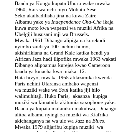
Baada ya Kongo kupata Uhuru wake mwaka
1960, Rais wa nchi hiyo Mobutu Sese
Seko akaibadilisha jina na kuwa Zaire.
Albamu yake ya
Independence Cha-Cha
ikaja
kuwa moto kwa wapenzi wa muziki Afrika na
Ubelgiji hususani mji wa Brussels.
Mwaka 1961 Dibango alipiga na kurekodi
nyimbo zaidi ya 100 nchini humo,
akishirikiana na Grand Kale katika bendi ya
African Jazz hadi ilipofika mwaka 1963 wakati
Dibango alipoamua kurejea kwao Cameroon
baada ya kuiacha kwa miaka 12.
Hata hivyo, mwaka 1965 alilazimika kwenda
Paris nchini Ufaransa ambako wapenzi
wa muziki wake wa
Soul
katika jiji hilo
walimuhitaji. Huko Paris, akaanza kupiga
muziki wa kimataifa akitumia saxophone yake.
Baada ya kupata mafanikio makubwa, Dibango
alitoa albamu nyingi za muziki wa Kiafrika
akichanganya na wa ule wa
Jazz
na
Blues
.
Mwaka 1979 alijaribu kupiga muziki wa