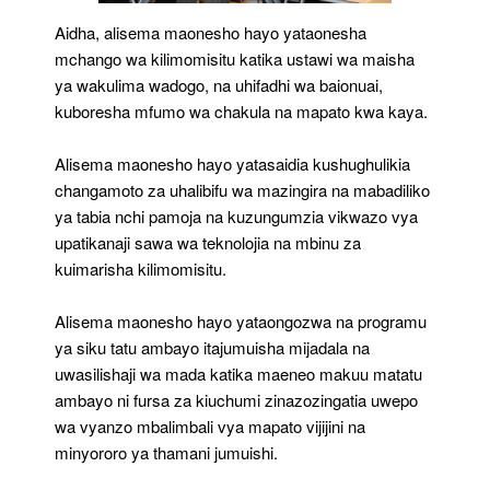
Aidha, alisema maonesho hayo yataonesha
mchango wa kilimomisitu katika ustawi wa maisha
ya wakulima wadogo, na uhifadhi wa baionuai,
kuboresha mfumo wa chakula na mapato kwa kaya.
Alisema maonesho hayo yatasaidia kushughulikia
changamoto za uhalibifu wa mazingira na mabadiliko
ya tabia nchi pamoja na kuzungumzia vikwazo vya
upatikanaji sawa wa teknolojia na mbinu za
kuimarisha kilimomisitu.
Alisema maonesho hayo yataongozwa na programu
ya siku tatu ambayo itajumuisha mijadala na
uwasilishaji wa mada katika maeneo makuu matatu
ambayo ni fursa za kiuchumi zinazozingatia uwepo
wa vyanzo mbalimbali vya mapato vijijini na
minyororo ya thamani jumuishi.