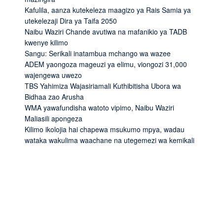
Kafulila, aanza kutekeleza maagizo ya Rais Samia ya
utekelezaji Dira ya Taifa 2050
Naibu Waziri Chande avutiwa na mafanikio ya TADB
kwenye kilimo
Sangu: Serikali inatambua mchango wa wazee
ADEM yaongoza mageuzi ya elimu, viongozi 31,000
wajengewa uwezo
TBS Yahimiza Wajasiriamali Kuthibitisha Ubora wa
Bidhaa zao Arusha
WMA yawafundisha watoto vipimo, Naibu Waziri
Maliasili apongeza
Kilimo ikolojia hai chapewa msukumo mpya, wadau
wataka wakulima waachane na utegemezi wa kemikali