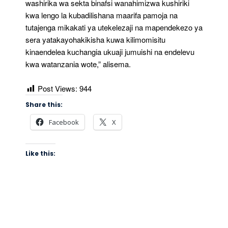
washirika wa sekta binafsi wanahimizwa kushiriki
kwa lengo la kubadilishana maarifa pamoja na
tutajenga mikakati ya utekelezaji na mapendekezo ya
sera yatakayohakikisha kuwa kilimomisitu
kinaendelea kuchangia ukuaji jumuishi na endelevu
kwa watanzania wote,” alisema.
Post Views:
944
Share this:
Facebook
X
Like this: