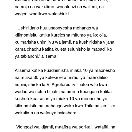
pamoja na wakulima, wanafunzi na walimu, na
wageni waalikwa watashiriki.
“ Ushirikiano huu unaonyesha mchango wa
kilimomisitu katika kurejesha mifumo ya ikolojia,
kuimarisha uhimilivu wa jamii, na kushirikisha vijana
kama chachu katika kuleta suluhisho la mabadiliko
ya tabianchi,” alisema.
Alisema katika kuadhimisha miaka 10 ya maonesho
na miaka 30 ya kutekeleza miradi ya maendeleo
nchini, shirika la Vi Agroforestry linatoa wito kwa
wadau wa sekta binafsi na umma kuungana katika
kusherekea safari ya miaka 10 ya maonesho ya
kilimomisitu na mchango wake kwa Taifa na jamii za
wakulima na wafanya baiashara.
“Viongozi wa kijamii, maafisa wa serikali, watafiti, na