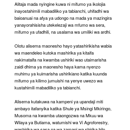
Alitaja mada nyingine kuwa ni mifumo ya ikolojia
inayostahimili mabadiliko ya tabianchi, uhifadhi wa
baioanuai na afya ya udongo na mada ya mazingira
yanayorahisisha utekelezaji wa mfumo wa sera,
mifumo ya ufadhili, na usalama wa umiliki wa ardhi.
Olotu alisema maonesho hayo yatashirikisha wabia
wa maendeleo kutoka mashirika ya kitaifa
nakimataifa na kwamba ushiriki wao utaimarisha
zaidi dhima ya maonesho haya kama nyenzo
muhimu ya kuimarisha ushirikiano katika kuunda
mifumo ya kilimo jumuishi na yenye uwezo wa
kustahimili mabadiliko ya tabianchi.
Alisema kutakuwa na kampeni ya upandaji miti
ambayo itafanyika katika Shule ya Msingi Mkiringo,
Musoma na kwamba utaongozwa na Mkuu wa
Wilaya ya Butiama, watumishi wa Vi Agroforestry,
washirika wa sasa na wa zamani wa shirika hilo,