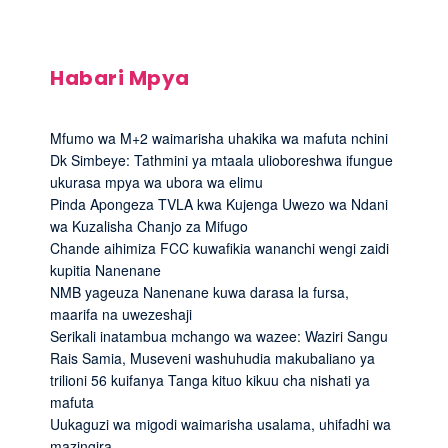
Habari Mpya
Mfumo wa M+2 waimarisha uhakika wa mafuta nchini
Dk Simbeye: Tathmini ya mtaala ulioboreshwa ifungue
ukurasa mpya wa ubora wa elimu
Pinda Apongeza TVLA kwa Kujenga Uwezo wa Ndani
wa Kuzalisha Chanjo za Mifugo
Chande aihimiza FCC kuwafikia wananchi wengi zaidi
kupitia Nanenane
NMB yageuza Nanenane kuwa darasa la fursa,
maarifa na uwezeshaji
Serikali inatambua mchango wa wazee: Waziri Sangu
Rais Samia, Museveni washuhudia makubaliano ya
trilioni 56 kuifanya Tanga kituo kikuu cha nishati ya
mafuta
Uukaguzi wa migodi waimarisha usalama, uhifadhi wa
mazingira