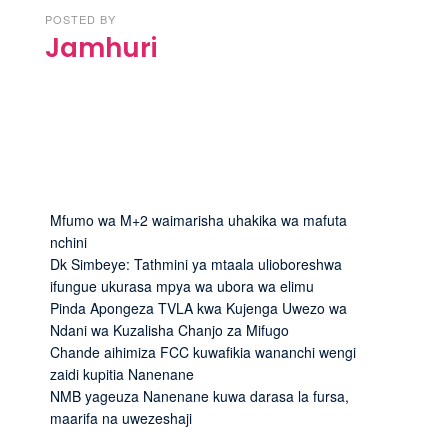
POSTED BY
Jamhuri
Mfumo wa M+2 waimarisha uhakika wa mafuta
nchini
Dk Simbeye: Tathmini ya mtaala ulioboreshwa
ifungue ukurasa mpya wa ubora wa elimu
Pinda Apongeza TVLA kwa Kujenga Uwezo wa
Ndani wa Kuzalisha Chanjo za Mifugo
Chande aihimiza FCC kuwafikia wananchi wengi
zaidi kupitia Nanenane
NMB yageuza Nanenane kuwa darasa la fursa,
maarifa na uwezeshaji