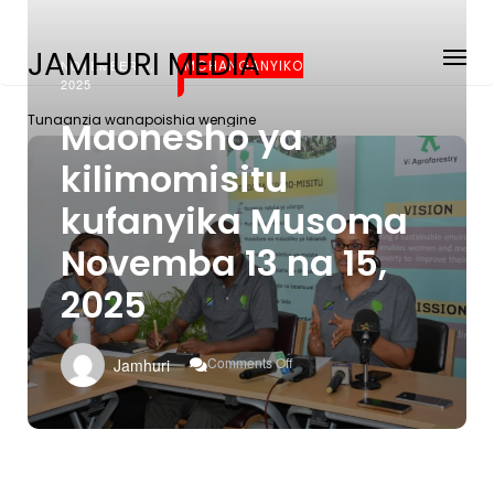
JAMHURI MEDIA
NOVEMBER 6,
MCHANGANYIKO
2025
Tunaanzia wanapoishia wengine
Maonesho ya
kilimomisitu
kufanyika Musoma
Novemba 13 na 15,
2025
On
Comments Off
Jamhuri
Maonesho
Ya
Kilimomisitu
Kufanyika
Musoma
Novemba