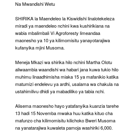
13
Na Mwandishi Wetu
Na
15,
SHIRIKA la Maendeleo la Kiswidishi linalotekeleza
2025
miradi ya maendeleo nchini kwa kushirikiana na
wabia mbalimbali Vi Agroforesty limeandaa
maonesho ya 10 ya kilimomisitu yanayotarajiwa
kufanyika mjini Musoma.
Meneja Mkazi wa shirika hilo nchini Martha Olotu
aliwaambia waandishi wa habari jana kuwa tukio hilo
muhimu linaadhimisha miaka 15 ya mafanikio katika
matumizi endelevu ya ardhi, usalama wa chakula na
ustahimilivu dhidi ya mabadiliko ya tabia nchi.
Alisema maonesho hayo yatafanyika kuanzia tarehe
13 hadi 15 Novemba mwaka huu katika kituo cha
mafunzo cha kilimomisitu kilichoko Bweri Musoma
na yanatarajiwa kuwaleta pamoja washiriki 6,000.