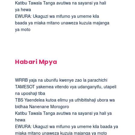
Katibu Tawala Tanga avutiwa na sayansi ya hali
ya hewa
EWURA: Ukaguzi wa mifumo ya umeme kila
baada ya miaka mitano unaweza kuzuia majanga
ya moto
Habari Mpya
WRRB yaja na ubunifu kwenye zao la parachichi
TAMESOT yakemea vitendo vya udanganyifu, utapeli
na uposhaji tiba
TBS Yaendelea kutoa elimu ya uthibitishaji ubora wa
bidhaa Nanenane Morogoro
Katibu Tawala Tanga avutiwa na sayansi ya hali ya
hewa
EWURA: Ukaguzi wa mifumo ya umeme kila baada ya
miaka mitano unaweza kuzuia majanga ya moto