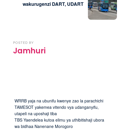
wakurugenzi DART, UDART
POSTED BY
Jamhuri
WRRB yaja na ubunifu kwenye zao la parachichi
TAMESOT yakemea vitendo vya udanganyifu,
utapeli na uposhaji tiba
TBS Yaendelea kutoa elimu ya uthibitishaji ubora
wa bidhaa Nanenane Morogoro