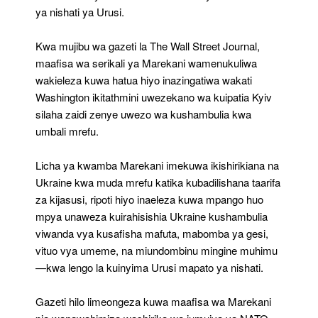
ya nishati ya Urusi.
Kwa mujibu wa gazeti la The Wall Street Journal,
maafisa wa serikali ya Marekani wamenukuliwa
wakieleza kuwa hatua hiyo inazingatiwa wakati
Washington ikitathmini uwezekano wa kuipatia Kyiv
silaha zaidi zenye uwezo wa kushambulia kwa
umbali mrefu.
Licha ya kwamba Marekani imekuwa ikishirikiana na
Ukraine kwa muda mrefu katika kubadilishana taarifa
za kijasusi, ripoti hiyo inaeleza kuwa mpango huo
mpya unaweza kuirahisishia Ukraine kushambulia
viwanda vya kusafisha mafuta, mabomba ya gesi,
vituo vya umeme, na miundombinu mingine muhimu
—kwa lengo la kuinyima Urusi mapato ya nishati.
Gazeti hilo limeongeza kuwa maafisa wa Marekani