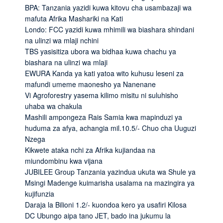
BPA: Tanzania yazidi kuwa kitovu cha usambazaji wa
mafuta Afrika Mashariki na Kati
Londo: FCC yazidi kuwa mhimili wa biashara shindani
na ulinzi wa mlaji nchini
TBS yasisitiza ubora wa bidhaa kuwa chachu ya
biashara na ulinzi wa mlaji
EWURA Kanda ya kati yatoa wito kuhusu leseni za
mafundi umeme maonesho ya Nanenane
Vi Agroforestry yasema kilimo misitu ni suluhisho
uhaba wa chakula
Mashili ampongeza Rais Samia kwa mapinduzi ya
huduma za afya, achangia mil.10.5/- Chuo cha Uuguzi
Nzega
Kikwete ataka nchi za Afrika kujiandaa na
miundombinu kwa vijana
JUBILEE Group Tanzania yazindua ukuta wa Shule ya
Msingi Madenge kuimarisha usalama na mazingira ya
kujifunzia
Daraja la Bilioni 1.2/- kuondoa kero ya usafiri Kilosa
DC Ubungo aipa tano JET, bado ina jukumu la