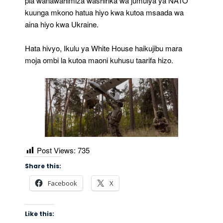
pia wanawahimiza washirika wa jumuiya ya NATO
kuunga mkono hatua hiyo kwa kutoa msaada wa
aina hiyo kwa Ukraine.
Hata hivyo, Ikulu ya White House haikujibu mara
moja ombi la kutoa maoni kuhusu taarifa hizo.
Post Views:
735
Share this:
Facebook
X
Like this: