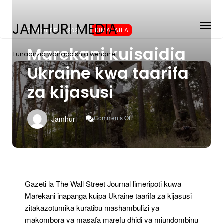
JAMHURI MEDIA
OCTOBER 2, 2025
KIMATAIFA
Marekani kuisaidia
Tunaanzia wanapoishia wengine
Ukraine kwa taarifa
za kijasusi
On
Comments Off
Jamhuri
Marekani
Kuisaidia
Ukraine
Kwa
Taarifa
Za
Kijasusi
Gazeti la The Wall Street Journal limeripoti kuwa
Marekani inapanga kuipa Ukraine taarifa za kijasusi
zitakazotumika kuratibu mashambulizi ya
makombora ya masafa marefu dhidi ya miundombinu