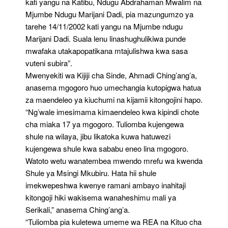
kati yangu na Katibu, Ndugu Abdrahaman Mwalim na
Mjumbe Ndugu Marijani Dadi, pia mazungumzo ya
tarehe 14/11/2002 kati yangu na Mjumbe ndugu
Marijani Dadi. Suala lenu linashughulikiwa punde
mwafaka utakapopatikana mtajulishwa kwa sasa
vuteni subira”.
Mwenyekiti wa Kijiji cha Sinde, Ahmadi Ching’ang’a,
anasema mgogoro huo umechangia kutopigwa hatua
za maendeleo ya kiuchumi na kijamii kitongojini hapo.
“Ng’wale imesimama kimaendeleo kwa kipindi chote
cha miaka 17 ya mgogoro. Tuliomba kujengewa
shule na wilaya, jibu likatoka kuwa hatuwezi
kujengewa shule kwa sababu eneo lina mgogoro.
Watoto wetu wanatembea mwendo mrefu wa kwenda
Shule ya Msingi Mkubiru. Hata hii shule
imekwepeshwa kwenye ramani ambayo inahitaji
kitongoji hiki wakisema wanaheshimu mali ya
Serikali,” anasema Ching’ang’a.
“Tuliomba pia kuletewa umeme wa REA na Kituo cha