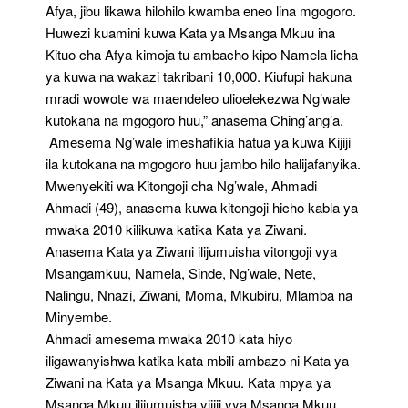
Afya, jibu likawa hilohilo kwamba eneo lina mgogoro.
Huwezi kuamini kuwa Kata ya Msanga Mkuu ina
Kituo cha Afya kimoja tu ambacho kipo Namela licha
ya kuwa na wakazi takribani 10,000. Kiufupi hakuna
mradi wowote wa maendeleo ulioelekezwa Ng’wale
kutokana na mgogoro huu,” anasema Ching’ang’a.
Amesema Ng’wale imeshafikia hatua ya kuwa Kijiji
ila kutokana na mgogoro huu jambo hilo halijafanyika.
Mwenyekiti wa Kitongoji cha Ng’wale, Ahmadi
Ahmadi (49), anasema kuwa kitongoji hicho kabla ya
mwaka 2010 kilikuwa katika Kata ya Ziwani.
Anasema Kata ya Ziwani ilijumuisha vitongoji vya
Msangamkuu, Namela, Sinde, Ng’wale, Nete,
Nalingu, Nnazi, Ziwani, Moma, Mkubiru, Mlamba na
Minyembe.
Ahmadi amesema mwaka 2010 kata hiyo
iligawanyishwa katika kata mbili ambazo ni Kata ya
Ziwani na Kata ya Msanga Mkuu. Kata mpya ya
Msanga Mkuu ilijumuisha vijiji vya Msanga Mkuu