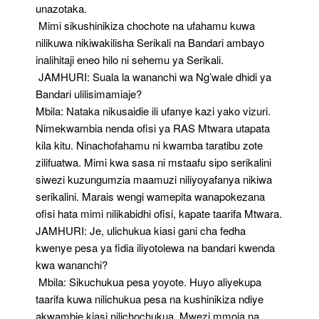
unazotaka.
Mimi sikushinikiza chochote na ufahamu kuwa
nilikuwa nikiwakilisha Serikali na Bandari ambayo
inalihitaji eneo hilo ni sehemu ya Serikali.
JAMHURI: Suala la wananchi wa Ng’wale dhidi ya
Bandari ulilisimamiaje?
Mbila: Nataka nikusaidie ili ufanye kazi yako vizuri.
Nimekwambia nenda ofisi ya RAS Mtwara utapata
kila kitu. Ninachofahamu ni kwamba taratibu zote
zilifuatwa. Mimi kwa sasa ni mstaafu sipo serikalini
siwezi kuzungumzia maamuzi niliyoyafanya nikiwa
serikalini. Marais wengi wamepita wanapokezana
ofisi hata mimi nilikabidhi ofisi, kapate taarifa Mtwara.
JAMHURI: Je, ulichukua kiasi gani cha fedha
kwenye pesa ya fidia iliyotolewa na bandari kwenda
kwa wananchi?
Mbila: Sikuchukua pesa yoyote. Huyo aliyekupa
taarifa kuwa nilichukua pesa na kushinikiza ndiye
akwambie kiasi nilichochukua. Mwezi mmoja na