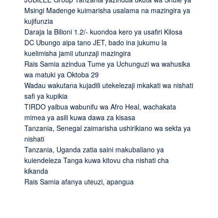
Msingi Madenge kuimarisha usalama na mazingira ya
kujifunzia
Daraja la Bilioni 1.2/- kuondoa kero ya usafiri Kilosa
DC Ubungo aipa tano JET, bado ina jukumu la
kuelimisha jamii utunzaji mazingira
Rais Samia azindua Tume ya Uchunguzi wa wahusika
wa matuki ya Oktoba 29
Wadau wakutana kujadili utekelezaji mkakati wa nishati
safi ya kupikia
TIRDO yaibua wabunifu wa Afro Heal, wachakata
mimea ya asili kuwa dawa za kisasa
Tanzania, Senegal zaimarisha ushirikiano wa sekta ya
nishati
Tanzania, Uganda zatia saini makubaliano ya
kuiendeleza Tanga kuwa kitovu cha nishati cha
kikanda
Rais Samia afanya uteuzi, apangua