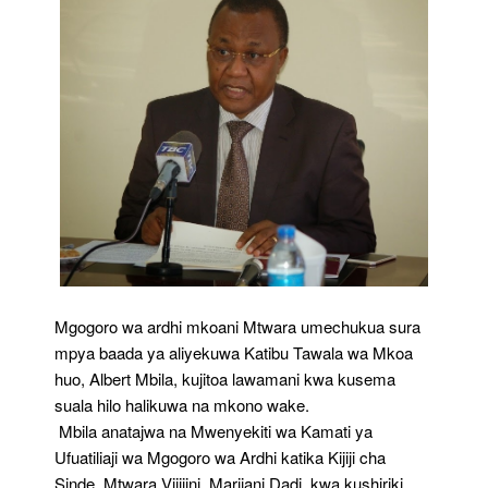
Mgogoro wa ardhi mkoani Mtwara umechukua sura
mpya baada ya aliyekuwa Katibu Tawala wa Mkoa
huo, Albert Mbila, kujitoa lawamani kwa kusema
suala hilo halikuwa na mkono wake.
Mbila anatajwa na Mwenyekiti wa Kamati ya
Ufuatiliaji wa Mgogoro wa Ardhi katika Kijiji cha
Sinde, Mtwara Vijijini, Marijani Dadi, kwa kushiriki