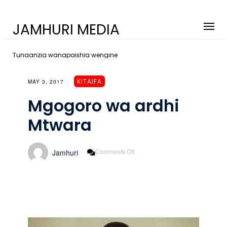
JAMHURI MEDIA
Tunaanzia wanapoishia wengine
KITAIFA
MAY 3, 2017
Mgogoro wa ardhi
Mtwara
On
Comments Off
Jamhuri
Mgogoro
Wa
Ardhi
Mtwara