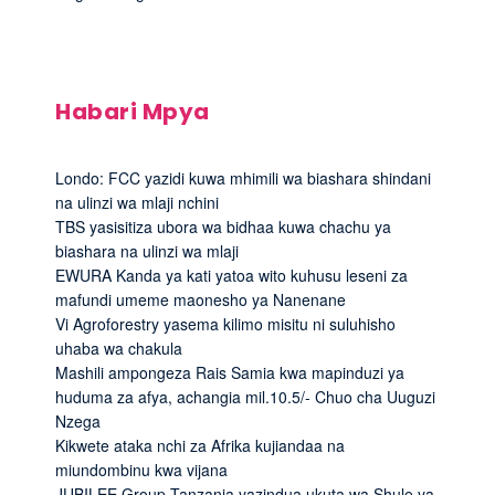
Habari Mpya
Londo: FCC yazidi kuwa mhimili wa biashara shindani
na ulinzi wa mlaji nchini
TBS yasisitiza ubora wa bidhaa kuwa chachu ya
biashara na ulinzi wa mlaji
EWURA Kanda ya kati yatoa wito kuhusu leseni za
mafundi umeme maonesho ya Nanenane
Vi Agroforestry yasema kilimo misitu ni suluhisho
uhaba wa chakula
Mashili ampongeza Rais Samia kwa mapinduzi ya
huduma za afya, achangia mil.10.5/- Chuo cha Uuguzi
Nzega
Kikwete ataka nchi za Afrika kujiandaa na
miundombinu kwa vijana
JUBILEE Group Tanzania yazindua ukuta wa Shule ya