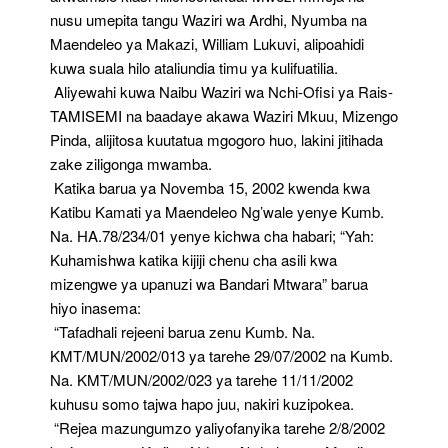
nusu umepita tangu Waziri wa Ardhi, Nyumba na
Maendeleo ya Makazi, William Lukuvi, alipoahidi
kuwa suala hilo ataliundia timu ya kulifuatilia.
Aliyewahi kuwa Naibu Waziri wa Nchi-Ofisi ya Rais-
TAMISEMI na baadaye akawa Waziri Mkuu, Mizengo
Pinda, alijitosa kuutatua mgogoro huo, lakini jitihada
zake ziligonga mwamba.
Katika barua ya Novemba 15, 2002 kwenda kwa
Katibu Kamati ya Maendeleo Ng’wale yenye Kumb.
Na. HA.78/234/01 yenye kichwa cha habari; “Yah:
Kuhamishwa katika kijiji chenu cha asili kwa
mizengwe ya upanuzi wa Bandari Mtwara” barua
hiyo inasema:
“Tafadhali rejeeni barua zenu Kumb. Na.
KMT/MUN/2002/013 ya tarehe 29/07/2002 na Kumb.
Na. KMT/MUN/2002/023 ya tarehe 11/11/2002
kuhusu somo tajwa hapo juu, nakiri kuzipokea.
“Rejea mazungumzo yaliyofanyika tarehe 2/8/2002