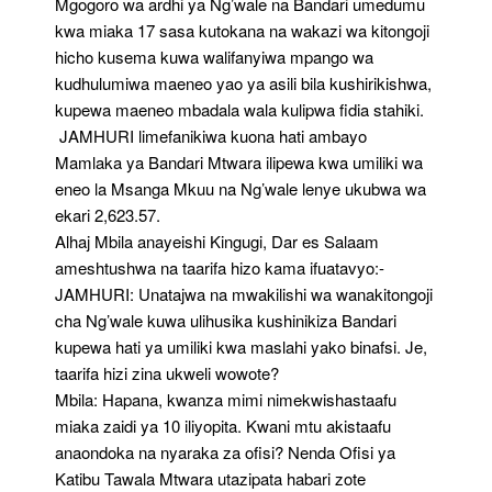
Mgogoro wa ardhi ya Ng’wale na Bandari umedumu
kwa miaka 17 sasa kutokana na wakazi wa kitongoji
hicho kusema kuwa walifanyiwa mpango wa
kudhulumiwa maeneo yao ya asili bila kushirikishwa,
kupewa maeneo mbadala wala kulipwa fidia stahiki.
JAMHURI limefanikiwa kuona hati ambayo
Mamlaka ya Bandari Mtwara ilipewa kwa umiliki wa
eneo la Msanga Mkuu na Ng’wale lenye ukubwa wa
ekari 2,623.57.
Alhaj Mbila anayeishi Kingugi, Dar es Salaam
ameshtushwa na taarifa hizo kama ifuatavyo:-
JAMHURI: Unatajwa na mwakilishi wa wanakitongoji
cha Ng’wale kuwa ulihusika kushinikiza Bandari
kupewa hati ya umiliki kwa maslahi yako binafsi. Je,
taarifa hizi zina ukweli wowote?
Mbila: Hapana, kwanza mimi nimekwishastaafu
miaka zaidi ya 10 iliyopita. Kwani mtu akistaafu
anaondoka na nyaraka za ofisi? Nenda Ofisi ya
Katibu Tawala Mtwara utazipata habari zote