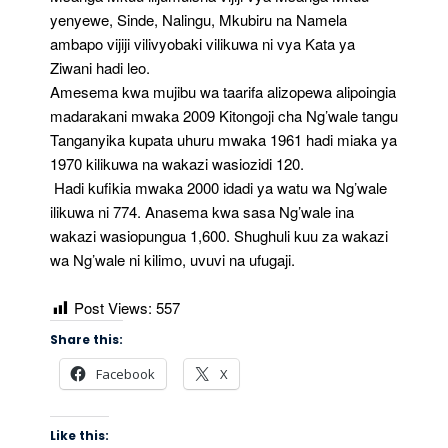
yenyewe, Sinde, Nalingu, Mkubiru na Namela
ambapo vijiji vilivyobaki vilikuwa ni vya Kata ya
Ziwani hadi leo.
Amesema kwa mujibu wa taarifa alizopewa alipoingia
madarakani mwaka 2009 Kitongoji cha Ng’wale tangu
Tanganyika kupata uhuru mwaka 1961 hadi miaka ya
1970 kilikuwa na wakazi wasiozidi 120.
Hadi kufikia mwaka 2000 idadi ya watu wa Ng’wale
ilikuwa ni 774. Anasema kwa sasa Ng’wale ina
wakazi wasiopungua 1,600. Shughuli kuu za wakazi
wa Ng’wale ni kilimo, uvuvi na ufugaji.
Post Views:
557
Share this:
Facebook
X
Like this: