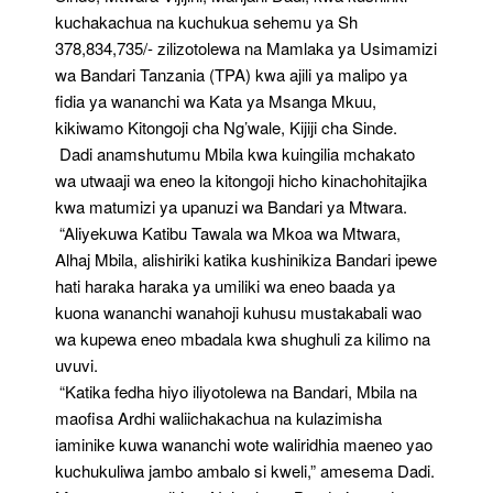
kuchakachua na kuchukua sehemu ya Sh
378,834,735/- zilizotolewa na Mamlaka ya Usimamizi
wa Bandari Tanzania (TPA) kwa ajili ya malipo ya
fidia ya wananchi wa Kata ya Msanga Mkuu,
kikiwamo Kitongoji cha Ng’wale, Kijiji cha Sinde.
Dadi anamshutumu Mbila kwa kuingilia mchakato
wa utwaaji wa eneo la kitongoji hicho kinachohitajika
kwa matumizi ya upanuzi wa Bandari ya Mtwara.
“Aliyekuwa Katibu Tawala wa Mkoa wa Mtwara,
Alhaj Mbila, alishiriki katika kushinikiza Bandari ipewe
hati haraka haraka ya umiliki wa eneo baada ya
kuona wananchi wanahoji kuhusu mustakabali wao
wa kupewa eneo mbadala kwa shughuli za kilimo na
uvuvi.
“Katika fedha hiyo iliyotolewa na Bandari, Mbila na
maofisa Ardhi waliichakachua na kulazimisha
iaminike kuwa wananchi wote waliridhia maeneo yao
kuchukuliwa jambo ambalo si kweli,” amesema Dadi.