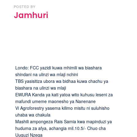
POSTED BY
Jamhuri
Londo: FCC yazidi kuwa mhimili wa biashara
shindani na ulinzi wa mlaji nchini
TBS yasisitiza ubora wa bidhaa kuwa chachu ya
biashara na ulinzi wa mlaji
EWURA Kanda ya kati yatoa wito kuhusu leseni za
mafundi umeme maonesho ya Nanenane
Vi Agroforestry yasema kilimo misitu ni suluhisho
uhaba wa chakula
Mashili ampongeza Rais Samia kwa mapinduzi ya
huduma za afya, achangia mil.10.5/- Chuo cha
Uuguzi Nzega