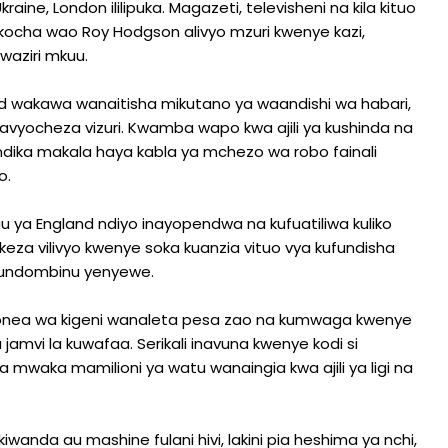
ne, London ililipuka. Magazeti, televisheni na kila kituo
si kocha wao Roy Hodgson alivyo mzuri kwenye kazi,
waziri mkuu.
 wakawa wanaitisha mikutano ya waandishi wa habari,
avyocheza vizuri. Kwamba wapo kwa ajili ya kushinda na
andika makala haya kabla ya mchezo wa robo fainali
o.
kuu ya England ndiyo inayopendwa na kufuatiliwa kuliko
ekeza vilivyo kwenye soka kuanzia vituo vya kufundisha
iundombinu yenyewe.
bilionea wa kigeni wanaleta pesa zao na kumwaga kwenye
amvi la kuwafaa. Serikali inavuna kwenye kodi si
mwaka mamilioni ya watu wanaingia kwa ajili ya ligi na
wanda au mashine fulani hivi, lakini pia heshima ya nchi,