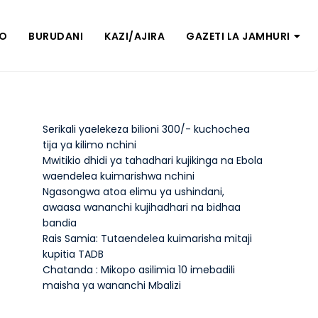
ZO
BURUDANI
KAZI/AJIRA
GAZETI LA JAMHURI
Serikali yaelekeza bilioni 300/- kuchochea
tija ya kilimo nchini
Mwitikio dhidi ya tahadhari kujikinga na Ebola
waendelea kuimarishwa nchini
Ngasongwa atoa elimu ya ushindani,
awaasa wananchi kujihadhari na bidhaa
bandia
Rais Samia: Tutaendelea kuimarisha mitaji
kupitia TADB
Chatanda : Mikopo asilimia 10 imebadili
maisha ya wananchi Mbalizi