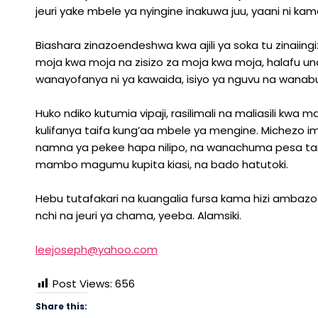
jeuri yake mbele ya nyingine inakuwa juu, yaani ni ka
Biashara zinazoendeshwa kwa ajili ya soka tu zinaiingi
moja kwa moja na zisizo za moja kwa moja, halafu una
wanayofanya ni ya kawaida, isiyo ya nguvu na wanabur
Huko ndiko kutumia vipaji, rasilimali na maliasili kw
kulifanya taifa kung’aa mbele ya mengine. Michezo 
namna ya pekee hapa nilipo, na wanachuma pesa tarat
mambo magumu kupita kiasi, na bado hatutoki.
Hebu tutafakari na kuangalia fursa kama hizi ambazo z
nchi na jeuri ya chama, yeeba. Alamsiki.
leejoseph@yahoo.com
Post Views:
656
Share this: