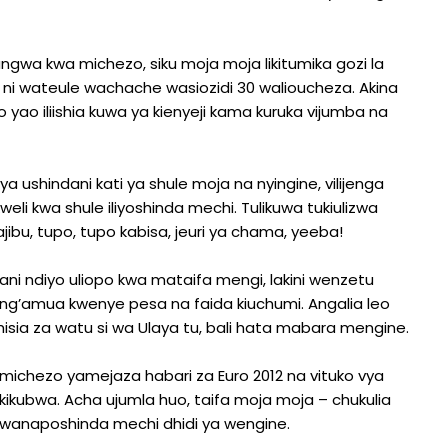
ngwa kwa michezo, siku moja moja likitumika gozi la
 ni wateule wachache wasiozidi 30 walioucheza. Akina
o iliishia kuwa ya kienyeji kama kuruka vijumba na
shindani kati ya shule moja na nyingine, vilijenga
weli kwa shule iliyoshinda mechi. Tulikuwa tukiulizwa
u, tupo, tupo kabisa, jeuri ya chama, yeeba!
ni ndiyo uliopo kwa mataifa mengi, lakini wenzetu
ng’amua kwenye pesa na faida kiuchumi. Angalia leo
 hisia za watu si wa Ulaya tu, bali hata mabara mengine.
 michezo yamejaza habari za Euro 2012 na vituko vya
kikubwa. Acha ujumla huo, taifa moja moja – chukulia
i wanaposhinda mechi dhidi ya wengine.