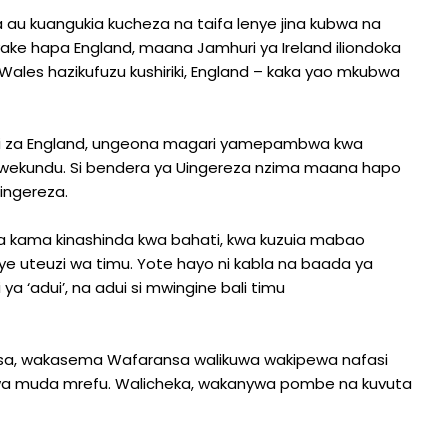
u kuangukia kucheza na taifa lenye jina kubwa na
ake hapa England, maana Jamhuri ya Ireland iliondoka
ales hazikufuzu kushiriki, England – kaka yao mkubwa
chi za England, ungeona magari yamepambwa kwa
ekundu. Si bendera ya Uingereza nzima maana hapo
ingereza.
a kama kinashinda kwa bahati, kwa kuzuia mabao
e uteuzi wa timu. Yote hayo ni kabla na baada ya
 ‘adui’, na adui si mwingine bali timu
ransa, wakasema Wafaransa walikuwa wakipewa nafasi
a muda mrefu. Walicheka, wakanywa pombe na kuvuta