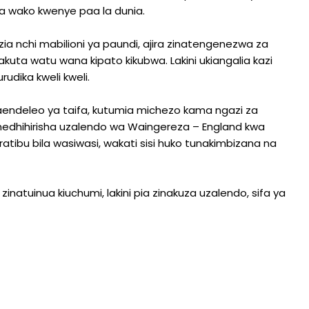
ma wako kwenye paa la dunia.
zia nchi mabilioni ya paundi, ajira zinatengenezwa za
kuta watu wana kipato kikubwa. Lakini ukiangalia kazi
udika kweli kweli.
a maendeleo ya taifa, kutumia michezo kama ngazi za
imedhihirisha uzalendo wa Waingereza – England kwa
ibu bila wasiwasi, wakati sisi huko tunakimbizana na
inatuinua kiuchumi, lakini pia zinakuza uzalendo, sifa ya