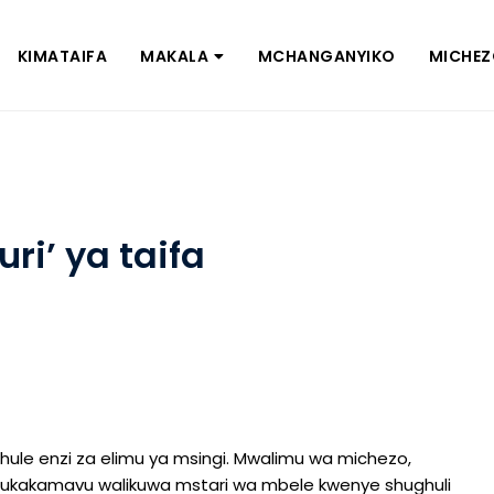
KIMATAIFA
MAKALA
MCHANGANYIKO
MICHE
ri’ ya taifa
e enzi za elimu ya msingi. Mwalimu wa michezo,
ukakamavu walikuwa mstari wa mbele kwenye shughuli