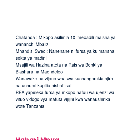
Chatanda : Mikopo asilimia 10 imebadili maisha ya
wananchi Mbalizi
Mhandisi Swedi: Nanenane ni fursa ya kuimarisha
sekta ya madini
Msajili wa Hazina ateta na Rais wa Benki ya
Biashara na Maendeleo
Wanawake na vijana waaswa kuchangamkia ajira
na uchumi kupitia nishati safi
REA yapeleka fursa ya mkopo nafuu wa ujenzi wa
vituo vidogo vya mafuta vijijini kwa wanaushirika
wote Tanzania
Habari Mpya