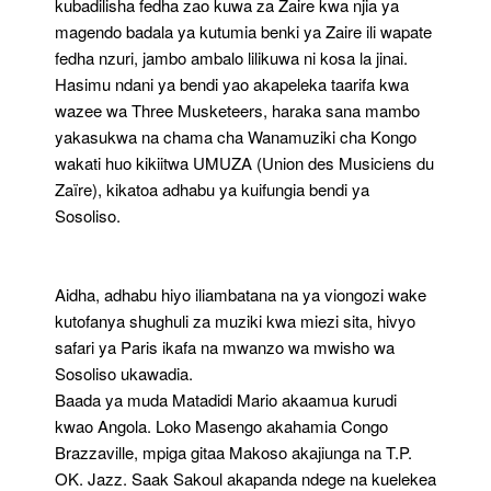
kubadilisha fedha zao kuwa za Zaire kwa njia ya
magendo badala ya kutumia benki ya Zaire ili wapate
fedha nzuri, jambo ambalo lilikuwa ni kosa la jinai.
Hasimu ndani ya bendi yao akapeleka taarifa kwa
wazee wa Three Musketeers, haraka sana mambo
yakasukwa na chama cha Wanamuziki cha Kongo
wakati huo kikiitwa UMUZA (Union des Musiciens du
Zaïre), kikatoa adhabu ya kuifungia bendi ya
Sosoliso.
Aidha, adhabu hiyo iliambatana na ya viongozi wake
kutofanya shughuli za muziki kwa miezi sita, hivyo
safari ya Paris ikafa na mwanzo wa mwisho wa
Sosoliso ukawadia.
Baada ya muda Matadidi Mario akaamua kurudi
kwao Angola. Loko Masengo akahamia Congo
Brazzaville, mpiga gitaa Makoso akajiunga na T.P.
OK. Jazz. Saak Sakoul akapanda ndege na kuelekea