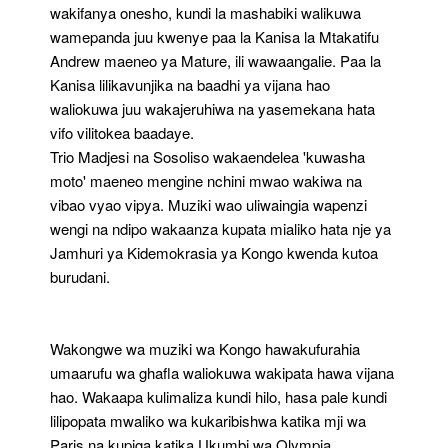
wakifanya onesho, kundi la mashabiki walikuwa
wamepanda juu kwenye paa la Kanisa la Mtakatifu
Andrew maeneo ya Mature, ili wawaangalie. Paa la
Kanisa lilikavunjika na baadhi ya vijana hao
waliokuwa juu wakajeruhiwa na yasemekana hata
vifo vilitokea baadaye.
Trio Madjesi na Sosoliso wakaendelea 'kuwasha
moto' maeneo mengine nchini mwao wakiwa na
vibao vyao vipya. Muziki wao uliwaingia wapenzi
wengi na ndipo wakaanza kupata mialiko hata nje ya
Jamhuri ya Kidemokrasia ya Kongo kwenda kutoa
burudani.
Wakongwe wa muziki wa Kongo hawakufurahia
umaarufu wa ghafla waliokuwa wakipata hawa vijana
hao. Wakaapa kulimaliza kundi hilo, hasa pale kundi
lilipopata mwaliko wa kukaribishwa katika mji wa
Paris na kupiga katika Ukumbi wa Olympia.