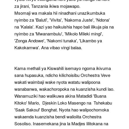
za jirani, Tanzania ikiwa mojawapo.
Msomaji wa makala hii ninadhani unazikumbuka
nyimbo za 'Baluti', 'Vivita', 'Nakoma Juste', 'Ndona'
na 'Kalala'. Kazi yao haikuishia hapo bali ilikuja pia na
nyimbo za 'Mwanambulu', 'Mikolo Mileki mingi',
'Zonga Andowe', 'Nakomi tunaka', 'Likambo ya
Kakokamwa'. Ana vibao vingi balaa.
Kama methali ya Kiswahili isemayo ngoma ikivuma
sana hupasuka, ndicho kilichoisibu Orchestra Veve
wakati waimbaji wake nyota watatu walipoona
wanabanwa, wakachoropoka na kuanzisha kundi lao.
Wanamuziki hao walikuwa akina Matadidi 'Buana
Kitoko' Mario, Djeskin Loko Masengo na Tshekabu
'Saak Sakoul' Bonghat. Nyota hao walipochomoka
wakaenda kuanzisha bendi walioiita Orchestra
Sosoliso. Inasemekana jina la Madjes lilitokana na