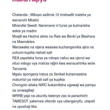
Chatanda : Mikopo asilimia 10 imebadili maisha ya
wananchi Mbalizi
Mhandisi Swedi: Nanenane ni fursa ya kuimarisha
sekta ya madini
Msajili wa Hazina ateta na Rais wa Benki ya Biashara
na Maendeleo
Wanawake na vijana waaswa kuchangamkia ajira na
uchumi kupitia nishati safi
REA yapeleka fursa ya mkopo nafuu wa ujenzi wa
vituo vidogo vya mafuta vijijini kwa wanaushirika wote
Tanzania
Mgalu apongeza hatua za Serikali kuhamasisha
matumizi ya nishati safi ya kupikia
Chongolo aitaka NIRC kukamilisha ugawaji wa pampu
za umwagiliaji
WRRB yaja na ubunifu kwenye zao la parachichi
TAMESOT yakemea vitendo vya udanganyifu, utapeli
na uposhaji tiba