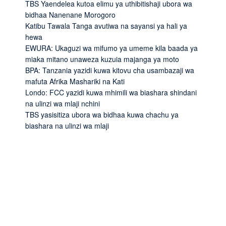
TBS Yaendelea kutoa elimu ya uthibitishaji ubora wa
bidhaa Nanenane Morogoro
Katibu Tawala Tanga avutiwa na sayansi ya hali ya
hewa
EWURA: Ukaguzi wa mifumo ya umeme kila baada ya
miaka mitano unaweza kuzuia majanga ya moto
BPA: Tanzania yazidi kuwa kitovu cha usambazaji wa
mafuta Afrika Mashariki na Kati
Londo: FCC yazidi kuwa mhimili wa biashara shindani
na ulinzi wa mlaji nchini
TBS yasisitiza ubora wa bidhaa kuwa chachu ya
biashara na ulinzi wa mlaji