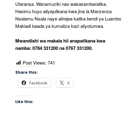
Ufaransa. Wanamuziki nao wakasambaratika.
Hasimu huyo aliyejulikana kwa jina la Manzenza
Nsalamu Nsala naye alirejea katika bendi ya Luambo
Makiadi baada ya kumaliza kazi aliyotumwa.
Mwandishi wa makala hii anapatikana kwa
namba: 0784 331200 na 0767 331200.
Post Views:
741
Share this:
Facebook
X
Like this: