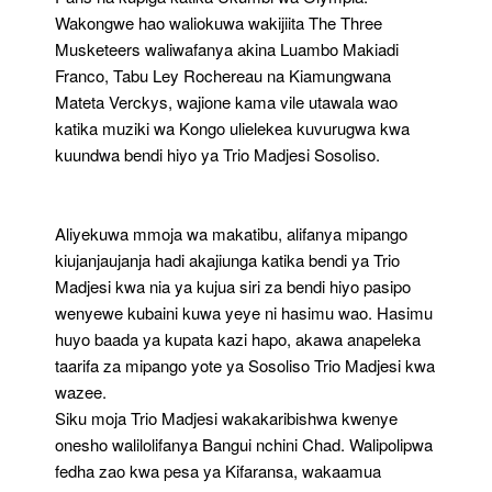
Wakongwe hao waliokuwa wakijiita The Three
Musketeers waliwafanya akina Luambo Makiadi
Franco, Tabu Ley Rochereau na Kiamungwana
Mateta Verckys, wajione kama vile utawala wao
katika muziki wa Kongo ulielekea kuvurugwa kwa
kuundwa bendi hiyo ya Trio Madjesi Sosoliso.
Aliyekuwa mmoja wa makatibu, alifanya mipango
kiujanjaujanja hadi akajiunga katika bendi ya Trio
Madjesi kwa nia ya kujua siri za bendi hiyo pasipo
wenyewe kubaini kuwa yeye ni hasimu wao. Hasimu
huyo baada ya kupata kazi hapo, akawa anapeleka
taarifa za mipango yote ya Sosoliso Trio Madjesi kwa
wazee.
Siku moja Trio Madjesi wakakaribishwa kwenye
onesho walilolifanya Bangui nchini Chad. Walipolipwa
fedha zao kwa pesa ya Kifaransa, wakaamua