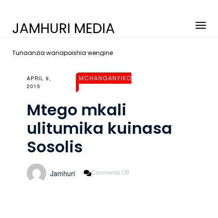
JAMHURI MEDIA
Tunaanzia wanapoishia wengine
MCHANGANYIKO
APRIL 9,
2015
Mtego mkali
ulitumika kuinasa
Sosolis
On
Comments Off
Jamhuri
Mtego
Mkali
Ulitumika
Kuinasa
Sosolis