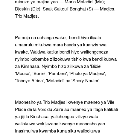
mianzo ya majina yao — Mario Matadidi (Ma);
Djeskin (Dje); Saak Sakoul' Bonghat (S) — Madjes.
Trio Madjes.
Pamoja na uchanga wake, bendi hiyo ilipata
umaarufu mkubwa mara baada ya kuanzishwa
kwake. Wakiwa katika bendi hiyo walitengeneza
nyimbo kabambe zilizokuwa tishio kwa bendi kubwa
za Kinshasa. Nyimbo hizo zilikuwa za 'Bibie',
'Mousa', 'Sonie', 'Pambeni', 'Photo ya Madjesi',
'Toboye Africa', 'Matadidi' na 'Shery Nnuter'.
Maonesho ya Trio Madjesi kwenye maeneo ya Vile
Place de la Voix du Zaire au maeneo ya Itaga katikati
ya jiji la Kinshasa, yalichengua vilivyo watu
waliokuwa wakijazana kwenye maonesho yao.
Inasimuliwa kwamba kuna siku walipokuwa