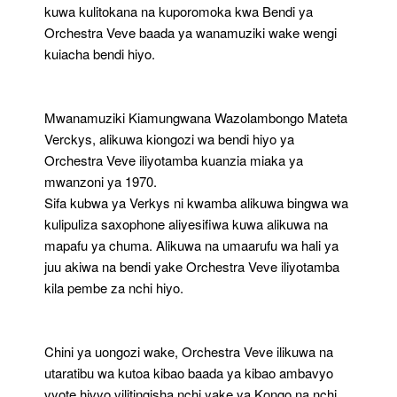
kuwa kulitokana na kuporomoka kwa Bendi ya
Orchestra Veve baada ya wanamuziki wake wengi
kuiacha bendi hiyo.
Mwanamuziki Kiamungwana Wazolambongo Mateta
Verckys, alikuwa kiongozi wa bendi hiyo ya
Orchestra Veve iliyotamba kuanzia miaka ya
mwanzoni ya 1970.
Sifa kubwa ya Verkys ni kwamba alikuwa bingwa wa
kulipuliza saxophone aliyesifiwa kuwa alikuwa na
mapafu ya chuma. Alikuwa na umaarufu wa hali ya
juu akiwa na bendi yake Orchestra Veve iliyotamba
kila pembe za nchi hiyo.
Chini ya uongozi wake, Orchestra Veve ilikuwa na
utaratibu wa kutoa kibao baada ya kibao ambavyo
vyote hivyo vilitingisha nchi yake ya Kongo na nchi