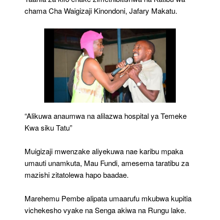
chama Cha Waigizaji Kinondoni, Jafary Makatu.
“Alikuwa anaumwa na alilazwa hospital ya Temeke
Kwa siku Tatu”
Muigizaji mwenzake aliyekuwa nae karibu mpaka
umauti unamkuta, Mau Fundi, amesema taratibu za
mazishi zitatolewa hapo baadae.
Marehemu Pembe alipata umaarufu mkubwa kupitia
vichekesho vyake na Senga akiwa na Rungu lake.