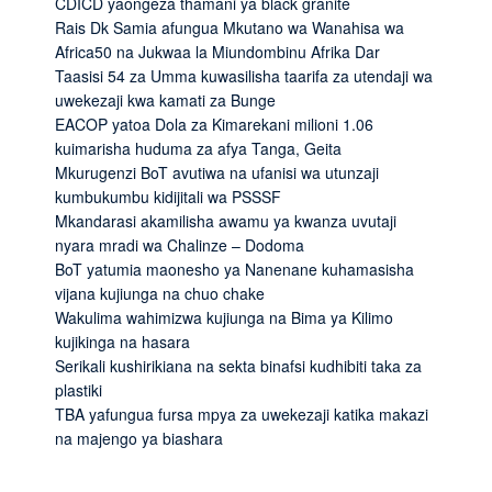
CDICD yaongeza thamani ya black granite
Rais Dk Samia afungua Mkutano wa Wanahisa wa
Africa50 na Jukwaa la Miundombinu Afrika Dar
Taasisi 54 za Umma kuwasilisha taarifa za utendaji wa
uwekezaji kwa kamati za Bunge
EACOP yatoa Dola za Kimarekani milioni 1.06
kuimarisha huduma za afya Tanga, Geita
Mkurugenzi BoT avutiwa na ufanisi wa utunzaji
kumbukumbu kidijitali wa PSSSF
Mkandarasi akamilisha awamu ya kwanza uvutaji
nyara mradi wa Chalinze – Dodoma
BoT yatumia maonesho ya Nanenane kuhamasisha
vijana kujiunga na chuo chake
Wakulima wahimizwa kujiunga na Bima ya Kilimo
kujikinga na hasara
Serikali kushirikiana na sekta binafsi kudhibiti taka za
plastiki
TBA yafungua fursa mpya za uwekezaji katika makazi
na majengo ya biashara