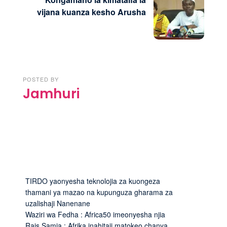
vijana kuanza kesho Arusha
POSTED BY
Jamhuri
TIRDO yaonyesha teknolojia za kuongeza
thamani ya mazao na kupunguza gharama za
uzalishaji Nanenane
Waziri wa Fedha : Africa50 imeonyesha njia
Rais Samia : Afrika inahitaji matokeo chanya