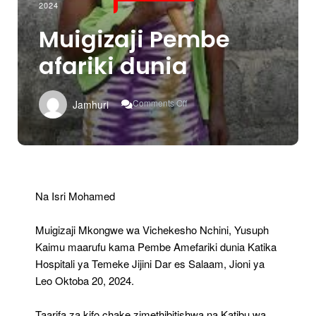
2024
Muigizaji Pembe
afariki dunia
On
Comments Off
Jamhuri
Muigizaji
Pembe
Afariki
Dunia
Na Isri Mohamed
Muigizaji Mkongwe wa Vichekesho Nchini, Yusuph
Kaimu maarufu kama Pembe Amefariki dunia Katika
Hospitali ya Temeke Jijini Dar es Salaam, Jioni ya
Leo Oktoba 20, 2024.
Taarifa za kifo chake zimethibitishwa na Katibu wa