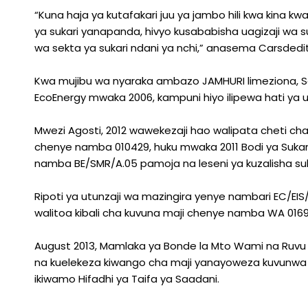
“Kuna haja ya kutafakari juu ya jambo hili kwa kina k
ya sukari yanapanda, hivyo kusababisha uagizaji wa s
wa sekta ya sukari ndani ya nchi,” anasema Carsdedit
Kwa mujibu wa nyaraka ambazo JAMHURI limeziona, Seri
EcoEnergy mwaka 2006, kampuni hiyo ilipewa hati ya 
Mwezi Agosti, 2012 wawekezaji hao walipata cheti ch
chenye namba 010429, huku mwaka 2011 Bodi ya Sukari 
namba BE/SMR/A.05 pamoja na leseni ya kuzalisha su
Ripoti ya utunzaji wa mazingira yenye nambari EC/EI
walitoa kibali cha kuvuna maji chenye namba WA 016
August 2013, Mamlaka ya Bonde la Mto Wami na Ruvu z
na kuelekeza kiwango cha maji yanayoweza kuvunwa na
ikiwamo Hifadhi ya Taifa ya Saadani.