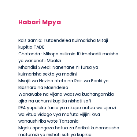
Habari Mpya
Rais Samia: Tutaendelea Kuimarisha Mitaji
kupitia TADB
Chatanda : Mikopo asilimia 10 imebadili maisha
ya wananchi Mbalizi
Mhandisi Swedi: Nanenane ni fursa ya
kuimarisha sekta ya madini
Msajili wa Hazina ateta na Rais wa Benki ya
Biashara na Maendeleo
Wanawake na vijana waaswa kuchangamkia
ajira na uchumi kupitia nishati safi
REA yapeleka fursa ya mkopo nafuu wa ujenzi
wa vituo vidogo vya mafuta vijijini kwa
wanaushirika wote Tanzania
Mgalu apongeza hatua za Serikali kuhamasisha
matumizi ya nishati safi ya kupikia