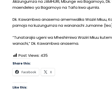
Akizungumza na JAMHURI, Mbunge wa Bagamoyo, Dk.
maendeleo ya Bagamoyo na Taifa kwa ujumla.
Dk. Kawambwa anasema amemwalika Waziri Mkuu, Ka
pamoja na kuzungumza na wananachi Jumanne (leo)
“Tunatarajia ugeni wa Mheshimiwa Waziri Mkuu ku
wanachi,” Dk. Kawambwa anasema.
Post Views:
435
Share this:
Facebook
X
Like this: