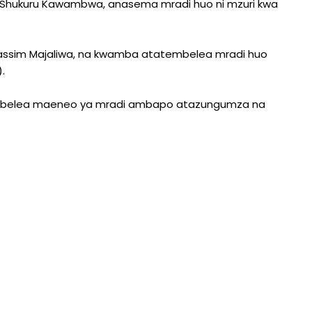
 Shukuru Kawambwa, anasema mradi huo ni mzuri kwa
ssim Majaliwa, na kwamba atatembelea mradi huo
.
tembelea maeneo ya mradi ambapo atazungumza na