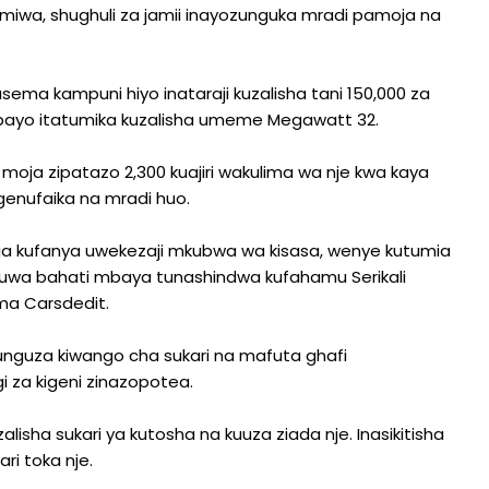
iwa, shughuli za jamii inayozunguka mradi pamoja na
sema kampuni hiyo inataraji kuzalisha tani 150,000 za
 ambayo itatumika kuzalisha umeme Megawatt 32.
oja zipatazo 2,300 kuajiri wakulima wa nje kwa kaya
genufaika na mradi huo.
nga kufanya uwekezaji mkubwa wa kisasa, wenye kutumia
ekuwa bahati mbaya tunashindwa kufahamu Serikali
ma Carsdedit.
nguza kiwango cha sukari na mafuta ghafi
gi za kigeni zinazopotea.
alisha sukari ya kutosha na kuuza ziada nje. Inasikitisha
ri toka nje.