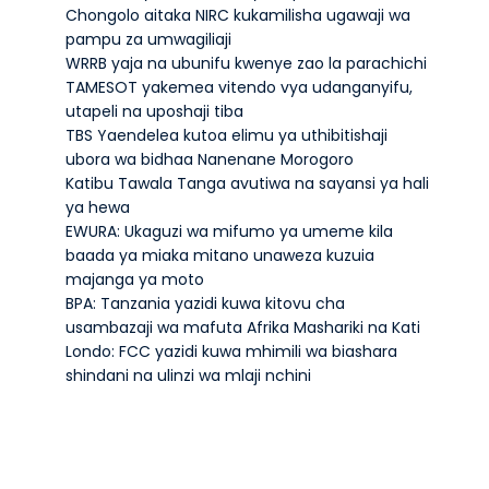
Chongolo aitaka NIRC kukamilisha ugawaji wa
pampu za umwagiliaji
WRRB yaja na ubunifu kwenye zao la parachichi
TAMESOT yakemea vitendo vya udanganyifu,
utapeli na uposhaji tiba
TBS Yaendelea kutoa elimu ya uthibitishaji
ubora wa bidhaa Nanenane Morogoro
Katibu Tawala Tanga avutiwa na sayansi ya hali
ya hewa
EWURA: Ukaguzi wa mifumo ya umeme kila
baada ya miaka mitano unaweza kuzuia
majanga ya moto
BPA: Tanzania yazidi kuwa kitovu cha
usambazaji wa mafuta Afrika Mashariki na Kati
Londo: FCC yazidi kuwa mhimili wa biashara
shindani na ulinzi wa mlaji nchini