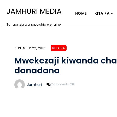
JAMHURI MEDIA
HOME
KITAIFA
Tunaanzia wanapoishia wengine
KITAIFA
SEPTEMBER 22, 2016
Mwekezaji kiwanda cha
danadana
On
Jamhuri
Comments Off
Mwekezaji
Kiwanda
Cha
Sukari
Apigwa
Danadana