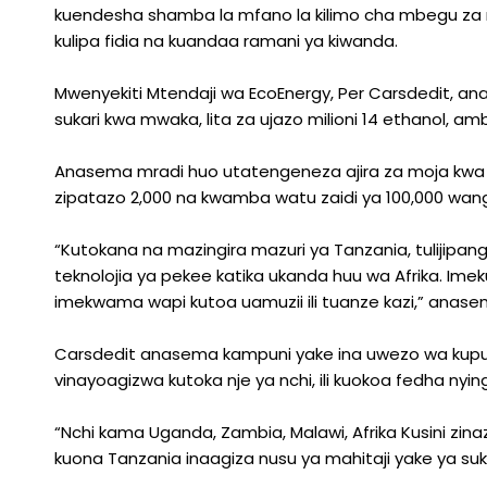
kuendesha shamba la mfano la kilimo cha mbegu za m
kulipa fidia na kuandaa ramani ya kiwanda.
Mwenyekiti Mtendaji wa EcoEnergy, Per Carsdedit, ana
sukari kwa mwaka, lita za ujazo milioni 14 ethanol,
Anasema mradi huo utatengeneza ajira za moja kwa m
zipatazo 2,000 na kwamba watu zaidi ya 100,000 wan
“Kutokana na mazingira mazuri ya Tanzania, tulijipa
teknolojia ya pekee katika ukanda huu wa Afrika. Im
imekwama wapi kutoa uamuzii ili tuanze kazi,” anase
Carsdedit anasema kampuni yake ina uwezo wa kupu
vinayoagizwa kutoka nje ya nchi, ili kuokoa fedha nyin
“Nchi kama Uganda, Zambia, Malawi, Afrika Kusini zinaz
kuona Tanzania inaagiza nusu ya mahitaji yake ya suka