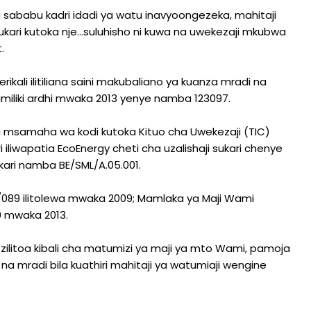
wa sababu kadri idadi ya watu inavyoongezeka, mahitaji
ukari kutoka nje…suluhisho ni kuwa na uwekezaji mkubwa
.
kali ilitiliana saini makubaliano ya kuanza mradi na
umiliki ardhi mwaka 2013 yenye namba 123097.
a msamaha wa kodi kutoka Kituo cha Uwekezaji (TIC)
iliwapatia EcoEnergy cheti cha uzalishaji sukari chenye
kari namba BE/SML/A.05.001.
S/089 ilitolewa mwaka 2009; Mamlaka ya Maji Wami
9 mwaka 2013.
ilitoa kibali cha matumizi ya maji ya mto Wami, pamoja
 mradi bila kuathiri mahitaji ya watumiaji wengine