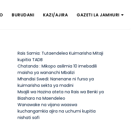
ZO
BURUDANI
KAZI/AJIRA
GAZETI LA JAMHURI
Rais Samia: Tutaendelea Kuimarisha Mitaji
kupitia TADB
Chatanda : Mikopo asilimia 10 imebadili
maisha ya wananchi Mbalizi
Mhandisi Swedi: Nanenane ni fursa ya
kuimarisha sekta ya madini
Msajili wa Hazina ateta na Rais wa Benki ya
Biashara na Maendeleo
Wanawake na vijana waaswa
kuchangamkia ajira na uchumi kupitia
nishati safi