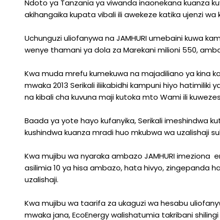
Ndoto ya Tanzania ya viwanda inaonekana kuanza ku
akihangaika kupata vibali ili awekeze katika ujenzi w
Uchunguzi uliofanywa na JAMHURI umebaini kuwa kamp
wenye thamani ya dola za Marekani milioni 550, amba
Kwa muda mrefu kumekuwa na majadiliano ya kina ka
mwaka 2013 Serikali iliikabidhi kampuni hiyo hatimilik
na kibali cha kuvuna maji kutoka mto Wami ili kuweze
Baada ya yote hayo kufanyika, Serikali imeshindwa kut
kushindwa kuanza mradi huo mkubwa wa uzalishaji suk
Kwa mujibu wa nyaraka ambazo JAMHURI imeziona end
asilimia 10 ya hisa ambazo, hata hivyo, zingepanda hadi
uzalishaji.
Kwa mujibu wa taarifa za ukaguzi wa hesabu uliofanyw
mwaka jana, EcoEnergy walishatumia takribani shilingi 