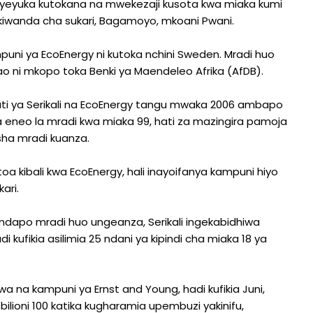
yeyuka kutokana na mwekezaji kusota kwa miaka kumi
a kiwanda cha sukari, Bagamoyo, mkoani Pwani.
uni ya EcoEnergy ni kutoka nchini Sweden. Mradi huo
o ni mkopo toka Benki ya Maendeleo Afrika (AfDB).
ti ya Serikali na EcoEnergy tangu mwaka 2006 ambapo
i ya eneo la mradi kwa miaka 99, hati za mazingira pamoja
sha mradi kuanza.
oa kibali kwa EcoEnergy, hali inayoifanya kampuni hiyo
ari.
apo mradi huo ungeanza, Serikali ingekabidhiwa
 kufikia asilimia 25 ndani ya kipindi cha miaka 18 ya
a na kampuni ya Ernst and Young, hadi kufikia Juni,
bilioni 100 katika kugharamia upembuzi yakinifu,