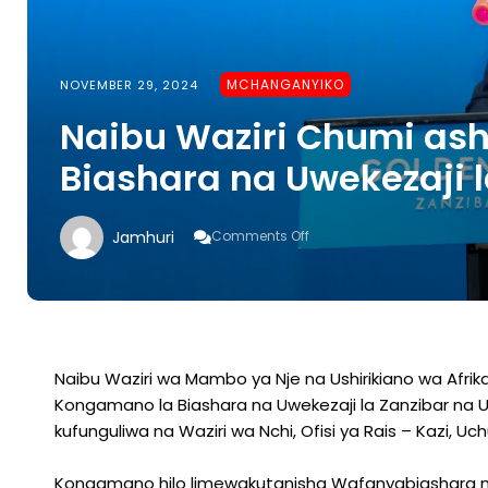
MCHANGANYIKO
NOVEMBER 29, 2024
Naibu Waziri Chumi ash
Biashara na Uwekezaji l
On
Jamhuri
Comments Off
Naibu
Waziri
Chumi
Ashiriki
Kongamano
La
Biashara
Naibu Waziri wa Mambo ya Nje na Ushirikiano wa Afrik
Na
Kongamano la Biashara na Uwekezaji la Zanzibar na Ube
Uwekezaji
kufunguliwa na Waziri wa Nchi, Ofisi ya Rais – Kazi, Uch
La
Zanzibar
Na
Kongamano hilo limewakutanisha Wafanyabiashara na 