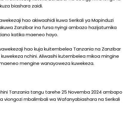
kuza biashara zaidi.
wekezaji hao akiwaahidi kuwa Serikali ya Mapinduzi
wakuwa Zanzibar ina fursa nyingi ambazo hazijatumika
kiano katika maeneo hayo.
awekezaji hao kuja kuitembelea Tanzania na Zanzibar
a kuwekeza nchini. Aliwasihi kutembelea mikoa mingine
uona maeneo mengine wanayoweza kuwekeza.
nchini Tanzania tangu tarehe 25 Novemba 2024 ambapo
 viongozi mbalimbali wa Wafanyabiashara na Serikali