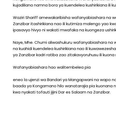
Ubelgiji
kujadiliana namna bora ya kuendelea kushirikiana ili ku
Waziri Shariff amewakaribisha wafanyabiashara na wa
Zanzibar itashirikiana nao ili kutimiza malengo yao k
ipasavyo hivyo ni wakati mwafaka na kuongeza ushiri
Naye, Mhe. Chumi aliwashukuru wafanyabiashara na w
na kuahidi kuendelea kushirikiana nao ili kuwawezesh
ya Zanzibar kadri ratiba zao zitakavyoruhusu ili k
Wafanyabiashara hao walitembelea pia
eneo la ujenzi wa Bandari ya Mangapwani na wapo 
baada ya Kongamano hilo wanatarajia pia kuonana na
kwa nyakati tofauti jijini Dar es Salaam na Zanzibar.