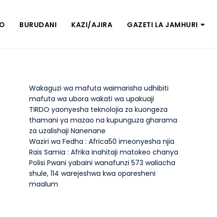
ZO
BURUDANI
KAZI/AJIRA
GAZETI LA JAMHURI
Wakaguzi wa mafuta waimarisha udhibiti
mafuta wa ubora wakati wa upakuaji
TIRDO yaonyesha teknolojia za kuongeza
thamani ya mazao na kupunguza gharama
za uzalishaji Nanenane
Waziri wa Fedha : Africa50 imeonyesha njia
Rais Samia : Afrika inahitaji matokeo chanya
Polisi Pwani yabaini wanafunzi 573 waliacha
shule, 114 warejeshwa kwa oparesheni
maalum