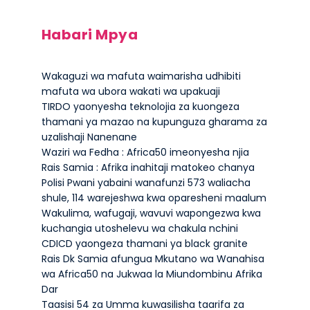
Habari Mpya
Wakaguzi wa mafuta waimarisha udhibiti
mafuta wa ubora wakati wa upakuaji
TIRDO yaonyesha teknolojia za kuongeza
thamani ya mazao na kupunguza gharama za
uzalishaji Nanenane
Waziri wa Fedha : Africa50 imeonyesha njia
Rais Samia : Afrika inahitaji matokeo chanya
Polisi Pwani yabaini wanafunzi 573 waliacha
shule, 114 warejeshwa kwa oparesheni maalum
Wakulima, wafugaji, wavuvi wapongezwa kwa
kuchangia utoshelevu wa chakula nchini
CDICD yaongeza thamani ya black granite
Rais Dk Samia afungua Mkutano wa Wanahisa
wa Africa50 na Jukwaa la Miundombinu Afrika
Dar
Taasisi 54 za Umma kuwasilisha taarifa za