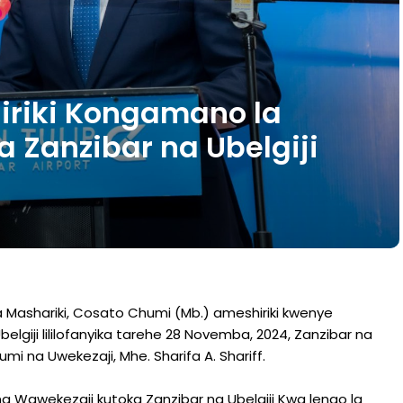
iriki Kongamano la
a Zanzibar na Ubelgiji
a Mashariki, Cosato Chumi (Mb.) ameshiriki kwenye
lgiji lililofanyika tarehe 28 Novemba, 2024, Zanzibar na
umi na Uwekezaji, Mhe. Sharifa A. Shariff.
Wawekezaji kutoka Zanzibar na Ubelgiji Kwa lengo la