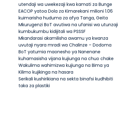
utendaji wa uwekezaji kwa kamati za Bunge
EACOP yatoa Dola za Kimarekani milioni 1.06
kuimarisha huduma za afya Tanga, Geita
Mkurugenzi BoT avutiwa na ufanisi wa utunzaji
kumbukumbu kidijitali wa PSSSF
Mkandarasi akamilisha awamu ya kwanza
uvutaji nyara mradi wa Chalinze – Dodoma
BoT yatumia maonesho ya Nanenane
kuhamasisha vijana kujiunga na chuo chake
Wakulima wahimizwa kujiunga na Bima ya
Kilimo kujikinga na hasara
Serikali kushirikiana na sekta binafsi kudhibiti
taka za plastiki