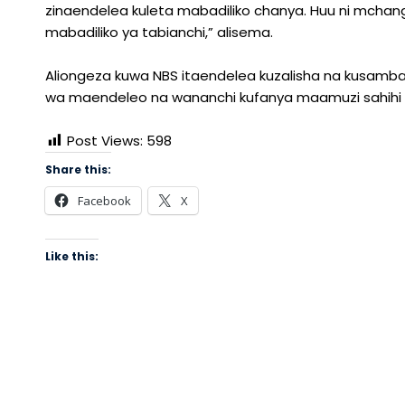
zinaendelea kuleta mabadiliko chanya. Huu ni mchang
mabadiliko ya tabianchi,” alisema.
Aliongeza kuwa NBS itaendelea kuzalisha na kusamb
wa maendeleo na wananchi kufanya maamuzi sahihi kw
Post Views:
598
Share this:
Facebook
X
Like this: