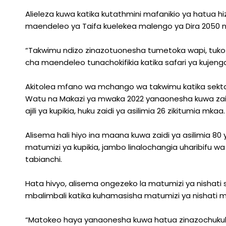
Alieleza kuwa katika kutathmini mafanikio ya hatua
maendeleo ya Taifa kuelekea malengo ya Dira 2050 n
“Takwimu ndizo zinazotuonesha tumetoka wapi, tuko 
cha maendeleo tunachokifikia katika safari ya kujen
Akitolea mfano wa mchango wa takwimu katika sekta 
Watu na Makazi ya mwaka 2022 yanaonesha kuwa zaidi 
ajili ya kupikia, huku zaidi ya asilimia 26 zikitumia mkaa.
Alisema hali hiyo ina maana kuwa zaidi ya asilimia 80
matumizi ya kupikia, jambo linalochangia uharibifu w
tabianchi.
Hata hivyo, alisema ongezeko la matumizi ya nishati sa
mbalimbali katika kuhamasisha matumizi ya nishati
“Matokeo haya yanaonesha kuwa hatua zinazochukuliwa