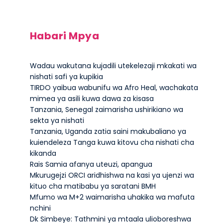
Habari Mpya
Wadau wakutana kujadili utekelezaji mkakati wa
nishati safi ya kupikia
TIRDO yaibua wabunifu wa Afro Heal, wachakata
mimea ya asili kuwa dawa za kisasa
Tanzania, Senegal zaimarisha ushirikiano wa
sekta ya nishati
Tanzania, Uganda zatia saini makubaliano ya
kuiendeleza Tanga kuwa kitovu cha nishati cha
kikanda
Rais Samia afanya uteuzi, apangua
Mkurugejzi ORCI aridhishwa na kasi ya ujenzi wa
kituo cha matibabu ya saratani BMH
Mfumo wa M+2 waimarisha uhakika wa mafuta
nchini
Dk Simbeye: Tathmini ya mtaala ulioboreshwa