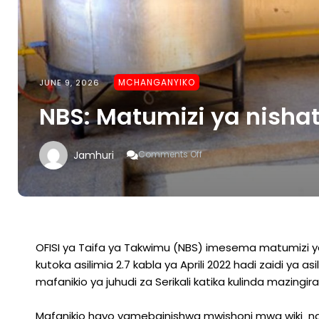
MCHANGANYIKO
JUNE 9, 2026
NBS: Matumizi ya nishat
On
Jamhuri
Comments Off
NBS:
Matumizi
Ya
Nishati
Safi
Yaongezeka
Nchini
OFISI ya Taifa ya Takwimu (NBS) imesema matumizi ya 
kutoka asilimia 2.7 kabla ya Aprili 2022 hadi zaidi ya as
mafanikio ya juhudi za Serikali katika kulinda mazingir
Mafanikio hayo yamebainishwa mwishoni mwa wiki na 