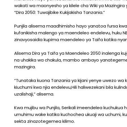
wakati wa maonyesho ya kilele cha Wiki ya Mazingira ya
“Dira 2050: Tuwajibike Kukijakisha Tanzania.”
Punjila alisema maadhimisho hayo yanatoa fursa kw
kufanikisha malengo ya maendeleo endelevu, huku NB
zinavyosaidia kupima maendeleo ya Taifa katika nyan
Alisema Dira ya Taifa ya Maendeleo 2050 inalenga k
na uhakika wa chakula, mambo ambayo yanategemea
mazingira.
“Tunataka kuona Tanzania ya kijani yenye uwezo wa k
kiuchumi kwa njia endelevu,Hili haliwezekani bila kul
uzalishaji,” alisema.
Kwa mujibu wa Punjila, Serikali imeendelea kuchukua 
umuhimu wake katika kuchochea ukuaji wa uchumi, kuo
sekta zinazotegemea kilimo.