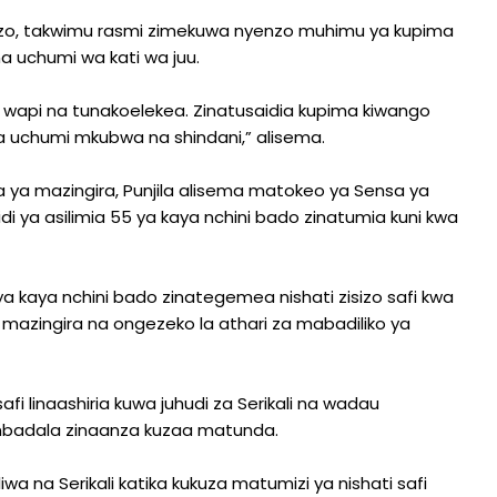
 hizo, takwimu rasmi zimekuwa nyenzo muhimu ya kupima
a uchumi wa kati wa juu.
wapi na tunakoelekea. Zinatusaidia kupima kiwango
ga uchumi mkubwa na shindani,” alisema.
ya mazingira, Punjila alisema matokeo ya Sensa ya
ya asilimia 55 ya kaya nchini bado zinatumia kuni kwa
 ya kaya nchini bado zinategemea nishati zisizo safi kwa
a mazingira na ongezeko la athari za mabadiliko ya
fi linaashiria kuwa juhudi za Serikali na wadau
 mbadala zinaanza kuzaa matunda.
 na Serikali katika kukuza matumizi ya nishati safi