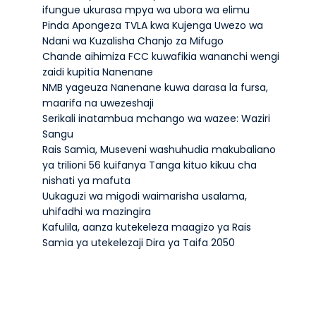
ifungue ukurasa mpya wa ubora wa elimu
Pinda Apongeza TVLA kwa Kujenga Uwezo wa
Ndani wa Kuzalisha Chanjo za Mifugo
Chande aihimiza FCC kuwafikia wananchi wengi
zaidi kupitia Nanenane
NMB yageuza Nanenane kuwa darasa la fursa,
maarifa na uwezeshaji
Serikali inatambua mchango wa wazee: Waziri
Sangu
Rais Samia, Museveni washuhudia makubaliano
ya trilioni 56 kuifanya Tanga kituo kikuu cha
nishati ya mafuta
Uukaguzi wa migodi waimarisha usalama,
uhifadhi wa mazingira
Kafulila, aanza kutekeleza maagizo ya Rais
Samia ya utekelezaji Dira ya Taifa 2050