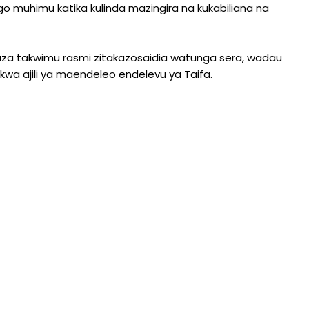
o muhimu katika kulinda mazingira na kukabiliana na
aza takwimu rasmi zitakazosaidia watunga sera, wadau
a ajili ya maendeleo endelevu ya Taifa.