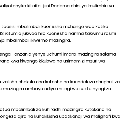
liyofanyika kitaifa jijini Dodoma chini ya kaulimbiu ya
a taasisi mbalimbali kuonesha mchango wao katika
S ikitumia jukwaa hilo kuonesha namna takwimu rasmi
ja mbalimbali ikiwemo mazingira.
ujenga Tanzania yenye uchumi imara, mazingira salama
na kwa kiwango kikubwa na usimamizi mzuri wa
uzalisha chakula cha kutosha na kuendeleza shughuli za
inda mazingira ambayo ndiyo msingi wa sekta nyingi za
hatua mbalimbali za kuhifadhi mazingira kutokana na
ngeza ajira na kuhakikisha upatikanaji wa malighafi kwa