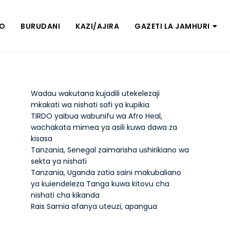
ZO
BURUDANI
KAZI/AJIRA
GAZETI LA JAMHURI
Wadau wakutana kujadili utekelezaji
mkakati wa nishati safi ya kupikia
TIRDO yaibua wabunifu wa Afro Heal,
wachakata mimea ya asili kuwa dawa za
kisasa
Tanzania, Senegal zaimarisha ushirikiano wa
sekta ya nishati
Tanzania, Uganda zatia saini makubaliano
ya kuiendeleza Tanga kuwa kitovu cha
nishati cha kikanda
Rais Samia afanya uteuzi, apangua