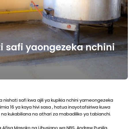
i safi yaongezeka nchini
nishati safi kwa ajili ya kupikia nchini yameongezeka
ilimia 16 ya kaya hivi sasa , hatua inayotafsiriwa kuwa
a na kukabiliana na athari za mabadiliko ya tabianchi.
Afisa Masoko na Uhusiano wa NBS, Andrew Punjila,