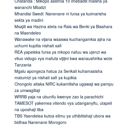
Chatanda : Mikopo asilimia 10 imebadili maisha ya
wananchi Mbalizi
Mhandisi Swedi: Nanenane ni fursa ya kuimarisha
sekta ya madini
Msajili wa Hazina ateta na Rais wa Benki ya Biashara
na Maendeleo
Wanawake na vijana waaswa kuchangamkia ajira na
uchumi kupitia nishati safi
REA yapeleka fursa ya mkopo nafuu wa ujenzi wa
vituo vidogo vya mafuta vijijini kwa wanaushirika wote
Tanzania
Mgalu apongeza hatua za Serikali kuhamasisha
matumizi ya nishati safi ya kupikia
Chongolo aitaka NIRC kukamilisha ugawaji wa pampu
za umwagiliaji
WRRB yaja na ubunifu kwenye zao la parachichi
TAMESOT yakemea vitendo vya udanganyifu, utapeli
na uposhaji tiba
TBS Yaendelea kutoa elimu ya uthibitishaji ubora wa
bidhaa Nanenane Morogoro