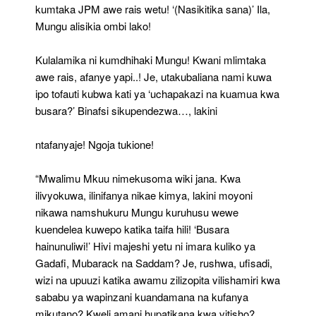
kumtaka JPM awe rais wetu! ‘(Nasikitika sana)’ Ila,
Mungu alisikia ombi lako!
Kulalamika ni kumdhihaki Mungu! Kwani mlimtaka
awe rais, afanye yapi..! Je, utakubaliana nami kuwa
ipo tofauti kubwa kati ya ‘uchapakazi na kuamua kwa
busara?’ Binafsi sikupendezwa…, lakini
ntafanyaje! Ngoja tukione!
“Mwalimu Mkuu nimekusoma wiki jana. Kwa
ilivyokuwa, ilinifanya nikae kimya, lakini moyoni
nikawa namshukuru Mungu kuruhusu wewe
kuendelea kuwepo katika taifa hili! ‘Busara
hainunuliwi!’ Hivi majeshi yetu ni imara kuliko ya
Gadafi, Mubarack na Saddam? Je, rushwa, ufisadi,
wizi na upuuzi katika awamu zilizopita vilishamiri kwa
sababu ya wapinzani kuandamana na kufanya
mikutano? Kweli amani hupatikana kwa vitisho?