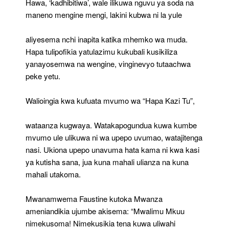
Hawa, ‘kadhibitiwa’, wale ilikuwa nguvu ya soda na
maneno mengine mengi, lakini kubwa ni la yule
aliyesema nchi inapita katika mhemko wa muda.
Hapa tulipofikia yatulazimu kukubali kusikiliza
yanayosemwa na wengine, vinginevyo tutaachwa
peke yetu.
Walioingia kwa kufuata mvumo wa “Hapa Kazi Tu”,
wataanza kugwaya. Watakapogundua kuwa kumbe
mvumo ule ulikuwa ni wa upepo uvumao, watajitenga
nasi. Ukiona upepo unavuma hata kama ni kwa kasi
ya kutisha sana, jua kuna mahali ulianza na kuna
mahali utakoma.
Mwanamwema Faustine kutoka Mwanza
ameniandikia ujumbe akisema: “Mwalimu Mkuu
nimekusoma! Nimekusikia tena kuwa uliwahi