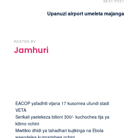
NEXT POST
Upanuzi airport umeleta majanga
POSTED BY
Jamhuri
EACOP yafadhili vijana 17 kusomea ufundi stadi
VETA
Serikali yaelekeza bilioni 300/- kuchochea tija ya
kilimo nchini
Mwitikio dhidi ya tahadhari kujikinga na Ebola
waendelea kuimarishwa nchini