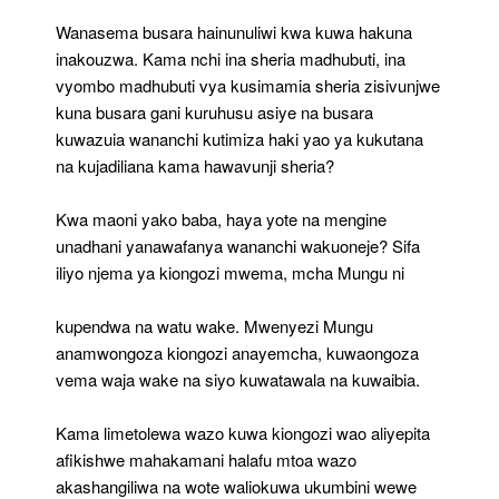
Wanasema busara hainunuliwi kwa kuwa hakuna
inakouzwa. Kama nchi ina sheria madhubuti, ina
vyombo madhubuti vya kusimamia sheria zisivunjwe
kuna busara gani kuruhusu asiye na busara
kuwazuia wananchi kutimiza haki yao ya kukutana
na kujadiliana kama hawavunji sheria?
Kwa maoni yako baba, haya yote na mengine
unadhani yanawafanya wananchi wakuoneje? Sifa
iliyo njema ya kiongozi mwema, mcha Mungu ni
kupendwa na watu wake. Mwenyezi Mungu
anamwongoza kiongozi anayemcha, kuwaongoza
vema waja wake na siyo kuwatawala na kuwaibia.
Kama limetolewa wazo kuwa kiongozi wao aliyepita
afikishwe mahakamani halafu mtoa wazo
akashangiliwa na wote waliokuwa ukumbini wewe