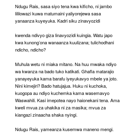
Wavu
Ndugu Rais, sasa siyo tena kwa kificho, ni jambo
lililowazi kuwa matumaini yaliyorejewa sasa
yanaanza kuyeyuka. Kadri siku zinavyozidi
kwenda ndivyo giza linavyozidi kuingia. Watu japo
kwa kunong’ona wanaanza kuulizana; tulichodhani
ndicho, ndicho?
Muhula wetu ni miaka mitano. Na huu mwaka ndiyo
wa kwanza na bado tuko katikati. Ghafla matarajio
yanayeyuka kama barafu iyeyukavyo mbele ya joto.
Nini kimejiri? Bado hatujajua. Huku ni kuchoka,
kuogopa au ndiyo kuchemka kama wasemavyo
Waswahili. Kasi imepotea nayo haionekani tena. Ama
kweli mvua za uhakika ni za masika; mvua za
kiangazi zinaacha shaka nyingi.
Ndugu Rais, yameanza kusemwa maneno mengi.