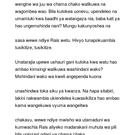
wengine wa juu wa chama chako walikuwa na
wagombea wao. Bila kutokea uonevu, upendeleo na
umamluki kwa baadhi ya watangaza nia, baba kati ya
hao ungemshinda nani? Mungu kakunyoshea na
sasa wewe ndiye Rais wetu. Hivyo tunapokuambia
tusikilize, tusikilize.
Unatarajia upewe ushauri gani kutoka kwa watu hao
ambao kimsingi walikuwa washindani wako?
Mshindani wako wa kweli angependa kuona
unashindwa toka siku ya kwanza. Na hapa sitabiri,
lakini nakwambia ukiendelea kuwasikiliza hao ambao
kama wangekuwa vyuma wangeitwa
chakavu, wewe ndiye mwisho wa utamaduni wa
kumwachia Rais aliyeko madarakani muhula wa pili
bila upinzani ndani ya chama chako.