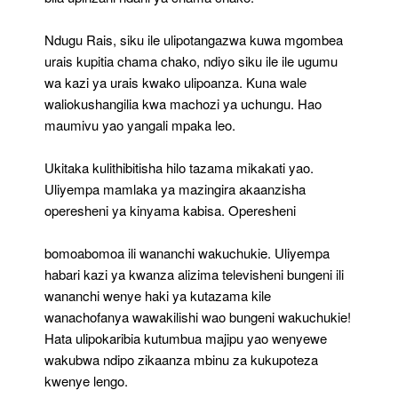
Ndugu Rais, siku ile ulipotangazwa kuwa mgombea
urais kupitia chama chako, ndiyo siku ile ile ugumu
wa kazi ya urais kwako ulipoanza. Kuna wale
waliokushangilia kwa machozi ya uchungu. Hao
maumivu yao yangali mpaka leo.
Ukitaka kulithibitisha hilo tazama mikakati yao.
Uliyempa mamlaka ya mazingira akaanzisha
operesheni ya kinyama kabisa. Operesheni
bomoabomoa ili wananchi wakuchukie. Uliyempa
habari kazi ya kwanza alizima televisheni bungeni ili
wananchi wenye haki ya kutazama kile
wanachofanya wawakilishi wao bungeni wakuchukie!
Hata ulipokaribia kutumbua majipu yao wenyewe
wakubwa ndipo zikaanza mbinu za kukupoteza
kwenye lengo.