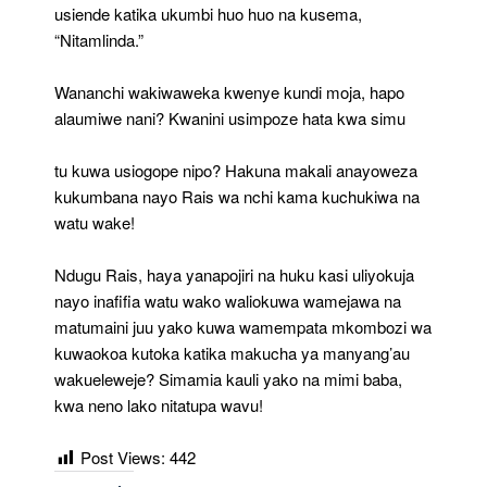
usiende katika ukumbi huo huo na kusema,
“Nitamlinda.”
Wananchi wakiwaweka kwenye kundi moja, hapo
alaumiwe nani? Kwanini usimpoze hata kwa simu
tu kuwa usiogope nipo? Hakuna makali anayoweza
kukumbana nayo Rais wa nchi kama kuchukiwa na
watu wake!
Ndugu Rais, haya yanapojiri na huku kasi uliyokuja
nayo inafifia watu wako waliokuwa wamejawa na
matumaini juu yako kuwa wamempata mkombozi wa
kuwaokoa kutoka katika makucha ya manyang’au
wakueleweje? Simamia kauli yako na mimi baba,
kwa neno lako nitatupa wavu!
Post Views:
442