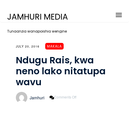
JAMHURI MEDIA
Tunaanzia wanapoishia wengine
MAKALA
JULY 20, 2016
Ndugu Rais, kwa
neno lako nitatupa
wavu
On
Comments Off
Jamhuri
Ndugu
Rais,
Kwa
Neno
Lako
Nitatupa