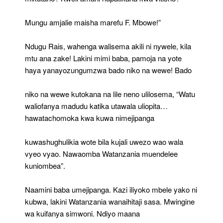
Mungu amjalie maisha marefu F. Mbowe!”
Ndugu Rais, wahenga walisema akili ni nywele, kila
mtu ana zake! Lakini mimi baba, pamoja na yote
haya yanayozungumzwa bado niko na wewe! Bado
niko na wewe kutokana na lile neno ulilosema, “Watu
waliofanya madudu katika utawala uliopita…
hawatachomoka kwa kuwa nimejipanga
kuwashughulikia wote bila kujali uwezo wao wala
vyeo vyao. Nawaomba Watanzania muendelee
kuniombea”.
Naamini baba umejipanga. Kazi iliyoko mbele yako ni
kubwa, lakini Watanzania wanaihitaji sasa. Mwingine
wa kuifanya simwoni. Ndiyo maana