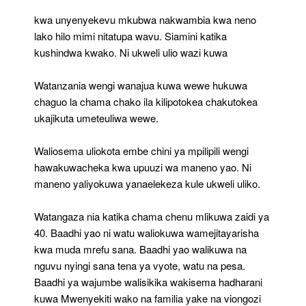
kwa unyenyekevu mkubwa nakwambia kwa neno
lako hilo mimi nitatupa wavu. Siamini katika
kushindwa kwako. Ni ukweli ulio wazi kuwa
Watanzania wengi wanajua kuwa wewe hukuwa
chaguo la chama chako ila kilipotokea chakutokea
ukajikuta umeteuliwa wewe.
Waliosema uliokota embe chini ya mpilipili wengi
hawakuwacheka kwa upuuzi wa maneno yao. Ni
maneno yaliyokuwa yanaelekeza kule ukweli uliko.
Watangaza nia katika chama chenu mlikuwa zaidi ya
40. Baadhi yao ni watu waliokuwa wamejitayarisha
kwa muda mrefu sana. Baadhi yao walikuwa na
nguvu nyingi sana tena ya vyote, watu na pesa.
Baadhi ya wajumbe walisikika wakisema hadharani
kuwa Mwenyekiti wako na familia yake na viongozi