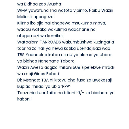
wa Bidhaa zao Arusha
WMA yawafundisha watoto vipimo, Naibu Waziri
Maliasili apongeza
Kilimo ikolojia hai chapewa msukumo mpya,
wadau wataka wakulima waachane na
utegemezi wa kemikali
Wataalam TANROADS wakumbushwa kuzingatia
taarifa za hali ya hewa katika utendajikazi wao
TBS Yaendelea kutoa elimu ya alama ya ubora
ya bidhaa Nanenane Tabora
Waziri Aweso aagiza milioni 508 zipelekwe mradi
wa maji Gidas Babati
Dk Msonde: TBA ni kitovu cha fusa za uwekezaji
kupitia miradi ya ubia ‘PPP’
Tanzania kunufaika na bilioni 10/- za biashara ya
kaboni