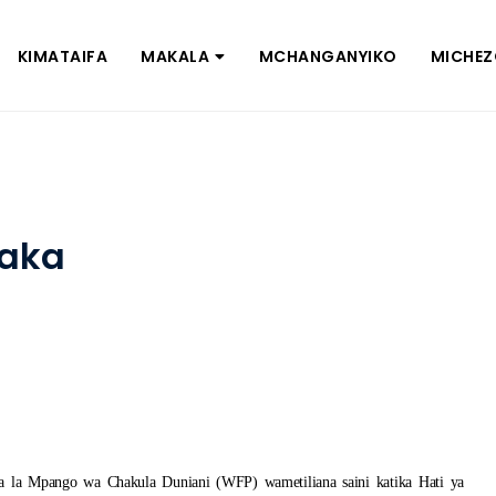
KIMATAIFA
MAKALA
MCHANGANYIKO
MICHE
faka
 la Mpango wa Chakula Duniani (WFP) wametiliana saini katika Hati ya