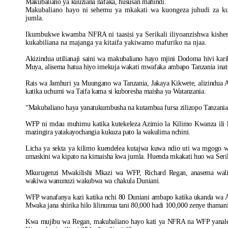
Makubaliano ya kuuziana nafaka, hususan mahindi.
Makubaliano hayo ni sehemu ya mkakati wa kuongeza juhudi za k
jumla.
Ikumbukwe kwamba NFRA ni taasisi ya Serikali iliyoanzishwa kisher
kukabiliana na majanga ya kitaifa yakiwamo mafuriko na njaa.
Akizindua utilianaji saini wa makubaliano hayo mjini Dodoma hivi k
Muya, alisema hatua hiyo imekuja wakati mwafaka ambapo Tanzania inat
Rais wa Jamhuri ya Muungano wa Tanzania, Jakaya Kikwete, alizindua 
katika uchumi wa Taifa kama si kuboresha maisha ya Watanzania.
“Makubaliano haya yanatukumbusha na kutambua fursa zilizopo Tanzania 
WFP ni mdau muhimu katika kutekeleza Azimio la Kilimo Kwanza ili ku
mazingira yatakayochangia kukuza pato la wakulima nchini.
Licha ya sekta ya kilimo kuendelea kutajwa kuwa ndio uti wa mgogo 
umaskini wa kipato na kimaisha kwa jumla. Huenda mkakati huo wa Ser
Mkurugenzi Mwakilishi Mkazi wa WFP, Richard Regan, anasema wal
wakiwa wanunuzi wakubwa wa chakula Duniani.
WFP wanafanya kazi katika nchi 80 Duniani ambapo katika ukanda wa A
Mwaka jana shirika hilo lilinunua tani 80,000 hadi 100,000 zenye thamani
Kwa mujibu wa Regan, makubaliano hayo kati ya NFRA na WFP yanalen