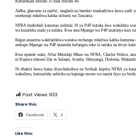
Kimarekani milioni 35 hadi milioni 40.
Aidha, gharama za usafiri, maghala na bandari zinakadiriwa kuwa zaidi
uwekezaji mkubwa katika uchumi wa Tanzania.
NFRA imekubali kununua asilimia 10 ya P4P kutoka kwa wakulima wad
wa kuzalisha ziada ya nafaka. Kwa sasa Mpango wa P4P unafanya kazi na
Regan anasema wakifanikiwa watatoa mchango mkubwa katika kununua c
ambapo Mpango wa P4P utasaidia kufungua soko la nafaka na hivyo kui
Kwa upande wake, Afisa Mtendaji Mkuu wa NFRA, Charles Walwa, anasem
ni Kipawa mkoani Dar es Salaam, Arusha, Shinyanga, Dodoma, Makam
Ni dhahiri kuwa hatua iliyochukuliwa na Serikali kupitia NFRA ya kus
wakulima, kuimarisha ushirika na kujenga uwezo wa taasisi hiyo ya Serik
Post Views:
933
Share this:
Facebook
X
Like this: