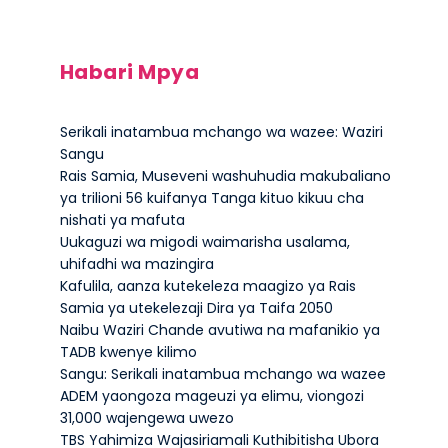
Habari Mpya
Serikali inatambua mchango wa wazee: Waziri
Sangu
Rais Samia, Museveni washuhudia makubaliano
ya trilioni 56 kuifanya Tanga kituo kikuu cha
nishati ya mafuta
Uukaguzi wa migodi waimarisha usalama,
uhifadhi wa mazingira
Kafulila, aanza kutekeleza maagizo ya Rais
Samia ya utekelezaji Dira ya Taifa 2050
Naibu Waziri Chande avutiwa na mafanikio ya
TADB kwenye kilimo
Sangu: Serikali inatambua mchango wa wazee
ADEM yaongoza mageuzi ya elimu, viongozi
31,000 wajengewa uwezo
TBS Yahimiza Wajasiriamali Kuthibitisha Ubora