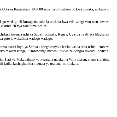
 ya Dola za Kimarekani 100,000 sawa na Sh milioni 50 kwa mwaka, ambazo ni
ogo wadogo ili kuwapatia soko la uhakika kwa vile wengi wao wana uwezo
 vikundi 30 vya wakulima nchini.
hakula kwenda nchi za Sudan, Somalia, Kenya, Uganda na Afrika Magharibi
nua pato la wakulima wadogo wadogo.
a taasisi hiyo ya Serikali imegawanyika katika kanda saba nchini; ambazo
bako mkoani Iringa, Sumbawanga mkoani Rukwa na Songea mkoani Ruvuma.
aini Hati ya Makubaliano ya kuuziana nafaka na WFP inalenga kuwanufaisha
ali katika kushughulikia masuala ya usalama wa chakula.