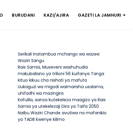
ZO
BURUDANI
KAZI/AJIRA
GAZETI LA JAMHURI
Serikali inatambua mchango wa wazee:
Waziri Sangu
Rais Samia, Museveni washuhudia
makubaliano ya trilioni 56 kuifanya Tanga
kituo kikuu cha nishati ya mafuta
Uukaguzi wa migodi waimarisha usalama,
uhifadhi wa mazingira
Kafulila, aanza kutekeleza maagizo ya Rais
Samia ya utekelezaji Dira ya Taifa 2050
Naibu Waziri Chande avutiwa na mafanikio
ya TADB kwenye kilimo