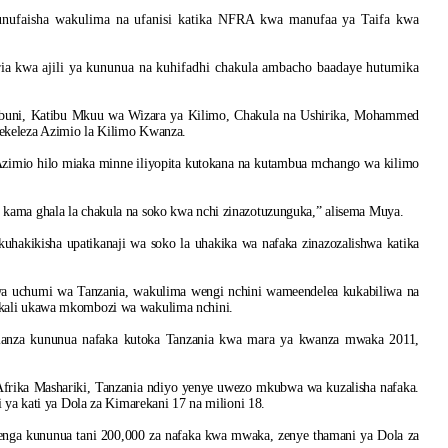
unufaisha wakulima na ufanisi katika NFRA kwa manufaa ya Taifa kwa
ia kwa ajili ya kununua na kuhifadhi chakula ambacho baadaye hutumika
aribuni, Katibu Mkuu wa Wizara ya Kilimo, Chakula na Ushirika, Mohammed
ekeleza Azimio la Kilimo Kwanza.
Azimio hilo miaka minne iliyopita kutokana na kutambua mchango wa kilimo
kama ghala la chakula na soko kwa nchi zinazotuzunguka,” alisema Muya.
hakikisha upatikanaji wa soko la uhakika wa nafaka zinazozalishwa katika
wa uchumi wa Tanzania, wakulima wengi nchini wameendelea kukabiliwa na
ikali ukawa mkombozi wa wakulima nchini.
ianza kununua nafaka kutoka Tanzania kwa mara ya kwanza mwaka 2011,
frika Mashariki, Tanzania ndiyo yenye uwezo mkubwa wa kuzalisha nafaka.
 ya kati ya Dola za Kimarekani 17 na milioni 18.
ga kununua tani 200,000 za nafaka kwa mwaka, zenye thamani ya Dola za