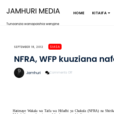
JAMHURI MEDIA
HOME
KITAIFA
Tunaanzia wanapoishia wengine
SIASA
SEPTEMBER 18, 2012
NFRA, WFP kuuziana na
On
Jamhuri
Comments Off
NFRA,
WFP
Kuuziana
Nafaka
Hatimaye Wakala wa Taifa wa Hifadhi ya Chakula (NFRA) na Shirika