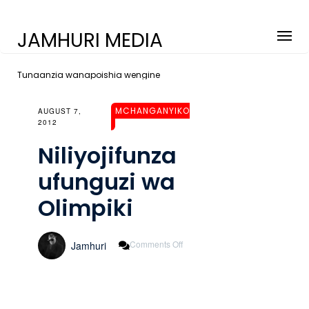
JAMHURI MEDIA
Tunaanzia wanapoishia wengine
MCHANGANYIKO
AUGUST 7,
2012
Niliyojifunza
ufunguzi wa
Olimpiki
On
Comments Off
Jamhuri
Niliyojifunza
Ufunguzi
Wa
Olimpiki