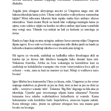
dhahabu.
Angalia jinsi ufunguzi ulivyojenga taswira ya Uingereza tangu enzi zile
hakuna teknolojia kama ya leo. Uliona wale kondoo walivyokuwa wamezubaa
kijijini? Mimi niliwaona kikavuta hisia mpaka miaka hiyo ambayo sikuwa
nimezaliwa. Yaani msanii Boyle na kundi lake walijenga mazingira kama ya
ujima, watu wakiwa vijijini na kondoo na mbwa ambao sijui kama wamebaki
tena wengi sasa. Vibanda vya makuti na hali ya kudumu ya mawingu ya
mvua.
Baada ya hapo ikaja awamu nyingine, ambayo huwa nasema ndipo Uingereza
ilipata nguvu. Kwa wale wa kwetu wangesema ndio ilitoka jando na baada ya
kufundwa ikaanza uzalishaji mkubwa wa viwanda aina nyingi tu.
Hii nguvu ya viwanda, uzalishaji na kadhalika ndiyo iliwafungua akili na
kutoka nje ya kisiwa hiki kikubwa kuangalia huko duniani kuna nini.
Wakaiona Amerika, Afrika na Asia wakaingia na kuendeleza kazi za
uzalishaji na kuhakikisha wanapata vitu vyote vinavyotakiwa kwa ajili ya
uchumi – watu, zana za kazi na maeneo ya kazi. Mitaji si walikuwa nayo
bwana!
Igizo liliishia kwa kutuonesha Ulaya ya kisasa, enhe, Uingereza ya leo yenye
majengo makubwa ya ghorofa za juu na chini, treni za kasi za juu na chini ya
ardhi – wenyewe wanaita ‘tube’. Tukaiona ‘Big Ben’ ikigonga na kila aina ya
teknolojia.
Ujumbe gani mwenzangu ulipata kama ulitazama? Nasema
kutazama kwa sababu waliofanikiwa kuhudhuria ni wateule. Kama
hukutazama wala kusikiliza bado hujachelewa, unaweza kupata nakala.
Kuna mbongo yako, jitume na ujifunze ufunguzi huu una maana gani
kwako na kwangu.