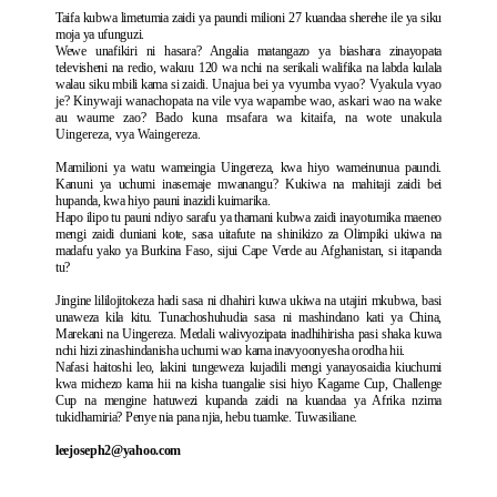
Taifa kubwa limetumia zaidi ya paundi milioni 27 kuandaa sherehe ile ya siku
moja ya ufunguzi.
Wewe unafikiri ni hasara? Angalia matangazo ya biashara zinayopata
televisheni na redio, wakuu 120 wa nchi na serikali walifika na labda kulala
walau siku mbili kama si zaidi.
Unajua bei ya vyumba vyao? Vyakula vyao
je? Kinywaji wanachopata na vile vya wapambe wao, askari wao na wake
au waume zao? Bado kuna msafara wa kitaifa, na wote unakula
Uingereza, vya Waingereza.
Mamilioni ya watu wameingia Uingereza, kwa hiyo wameinunua paundi.
Kanuni ya uchumi inasemaje mwanangu? Kukiwa na mahitaji zaidi bei
hupanda, kwa hiyo pauni inazidi kuimarika.
Hapo ilipo tu pauni ndiyo sarafu ya thamani kubwa zaidi inayotumika maeneo
mengi zaidi duniani kote, sasa uitafute na shinikizo za Olimpiki ukiwa na
madafu yako ya Burkina Faso, sijui Cape Verde au Afghanistan, si itapanda
tu?
Jingine lililojitokeza hadi sasa ni dhahiri kuwa ukiwa na utajiri mkubwa, basi
unaweza kila kitu. Tunachoshuhudia sasa ni mashindano kati ya China,
Marekani na Uingereza. Medali walivyozipata inadhihirisha pasi shaka kuwa
nchi hizi zinashindanisha uchumi wao kama inavyoonyesha orodha hii.
Nafasi haitoshi leo, lakini tungeweza kujadili mengi yanayosaidia kiuchumi
kwa michezo kama hii na kisha tuangalie sisi hiyo Kagame Cup, Challenge
Cup na mengine hatuwezi kupanda zaidi na kuandaa ya Afrika nzima
tukidhamiria? Penye nia pana njia, hebu tuamke. Tuwasiliane.
leejoseph2@yahoo.com