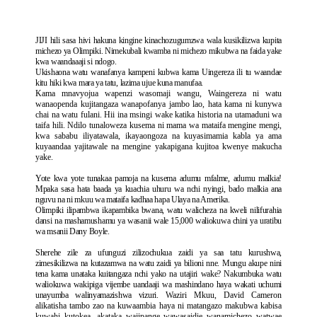
JIJI hili sasa hivi hakuna kingine kinachozugumzwa wala kusikilizwa kupita
michezo ya Olimpiki. Nimekubali kwamba ni michezo mikubwa na faida yake
kwa waandaaaji si ndogo.
Ukishaona watu wanafanya kampeni kubwa kama Uingereza ili tu waandae
kitu hiki kwa mara ya tatu, lazima ujue kuna manufaa.
Kama mnavyojua wapenzi wasomaji wangu, Waingereza ni watu
wanaopenda kujitangaza wanapofanya jambo lao, hata kama ni kunywa
chai na watu fulani. Hii ina msingi wake katika historia na utamaduni wa
taifa hili. Ndilo tunaloweza kusema ni mama wa mataifa mengine mengi,
kwa sababu iliyatawala, ikayaongoza na kuyasimamia kabla ya ama
kuyaandaa yajitawale na mengine yakapigana kujitoa kwenye makucha
yake.
Yote kwa yote tunakaa pamoja na kusema adumu mfalme, adumu malkia!
Mpaka sasa hata baada ya kuachia uhuru wa nchi nyingi, bado malkia ana
nguvu na ni mkuu wa mataifa kadhaa hapa Ulaya na Amerika.
Olimpiki ilipambwa ikapambika bwana, watu walicheza na kweli nilifurahia
dansi na mashamushamu ya wasanii wale 15,000 waliokuwa chini ya uratibu
wa msanii Dany Boyle.
Sherehe zile za ufunguzi zilizochukua zaidi ya saa tatu kurushwa,
zimesikilizwa na kutazamwa na watu zaidi ya bilioni nne. Mungu akupe nini
tena kama unataka kuitangaza nchi yako na utajiri wake? Nakumbuka watu
waliokuwa wakipiga vijembe uandaaji wa mashindano haya wakati uchumi
unayumba walinyamazishwa vizuri.
Waziri Mkuu, David Cameron
alikatisha tambo zao na kuwaambia haya ni matangazo makubwa kabisa
kuwahi kutokea, akataka wajipange wawasaidie wanamichezo watwae