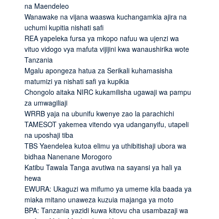
na Maendeleo
Wanawake na vijana waaswa kuchangamkia ajira na
uchumi kupitia nishati safi
REA yapeleka fursa ya mkopo nafuu wa ujenzi wa
vituo vidogo vya mafuta vijijini kwa wanaushirika wote
Tanzania
Mgalu apongeza hatua za Serikali kuhamasisha
matumizi ya nishati safi ya kupikia
Chongolo aitaka NIRC kukamilisha ugawaji wa pampu
za umwagiliaji
WRRB yaja na ubunifu kwenye zao la parachichi
TAMESOT yakemea vitendo vya udanganyifu, utapeli
na uposhaji tiba
TBS Yaendelea kutoa elimu ya uthibitishaji ubora wa
bidhaa Nanenane Morogoro
Katibu Tawala Tanga avutiwa na sayansi ya hali ya
hewa
EWURA: Ukaguzi wa mifumo ya umeme kila baada ya
miaka mitano unaweza kuzuia majanga ya moto
BPA: Tanzania yazidi kuwa kitovu cha usambazaji wa