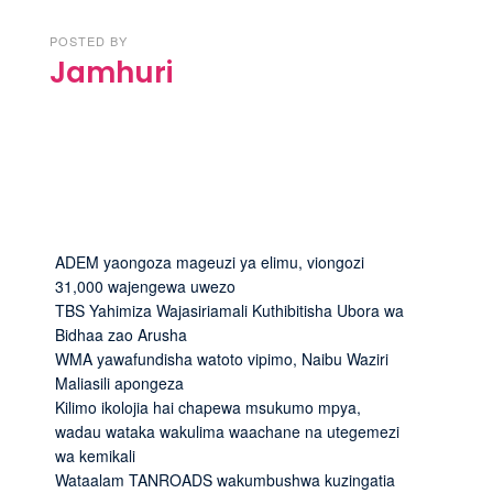
POSTED BY
Jamhuri
ADEM yaongoza mageuzi ya elimu, viongozi
31,000 wajengewa uwezo
TBS Yahimiza Wajasiriamali Kuthibitisha Ubora wa
Bidhaa zao Arusha
WMA yawafundisha watoto vipimo, Naibu Waziri
Maliasili apongeza
Kilimo ikolojia hai chapewa msukumo mpya,
wadau wataka wakulima waachane na utegemezi
wa kemikali
Wataalam TANROADS wakumbushwa kuzingatia