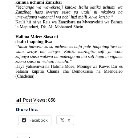
kuinua uchumi Zanzibar
“Mchango wa wawekezaji kutoka Italia katika uchumi wa
Zanzibar, hasa kwenye sekta ya utalii ni mkubwa na
umewafanya wananchi wa nchi hizi mbili kuwa karibu.”
Kauli hii ni ya Rais wa Zanzibara na Mwenyekiti wa Baraza
la Mapinduzi, Dk. Ali Mohamed Shein.
Halima Mdee: Siasa ni
chafu inapoingiliwa
“Siasa inaweza kuwa mchezo mchafu pale inapoingiliwa na
watu wenye nia mbaya. Katika mazingira safi ya watu
kufanya siasa wakiwa na malengo na nia safi hapo ni vigumu
kuona siasa ni mchezo mchafu.”
Haya yalisemwa na Halima Mdee, Mbunge wa Kawe, Dar es
Salaam kupitia Chama cha Demokrasia na Maendeleo
(Chadema).
Post Views:
858
Share this:
Facebook
X