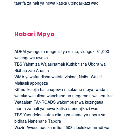
taarifa za hali ya hewa katika utendajikazi wao
Habari Mpya
ADEM yaongoza mageuzi ya elimu, viongozi 31,000
wajengewa uwezo
TBS Yahimiza Wajasiriamali Kuthibitisha Ubora wa
Bidhaa zao Arusha
WMA yawafundisha watoto vipimo, Naibu Waziri
Maliasili apongeza
Kilimo ikolojia hai chapewa msukumo mpya, wadau
wataka wakulima waachane na utegemezi wa kemikali
Wataalam TANROADS wakumbushwa kuzingatia
taarifa za hali ya hewa katika utendajikazi wao
TBS Yaendelea kutoa elimu ya alama ya ubora ya
bidhaa Nanenane Tabora
Waziri Aweso aagiza milioni 508 zipelekwe mradi wa