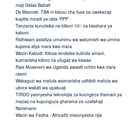
maji Gidas Babati
Dk Msonde: TBA ni kitovu cha fusa za uwekezaji
kupitia miradi ya ubia ‘PPP’
Tanzania kunufaika na bilioni 10/- za biashara ya
kaboni
Ridhiwani asisitiza umuhimu wa watumishi wa umma
kupima afya mara kwa mara
Waziri Kabudi: Kilosa iendelee kulinda amani,
kuimarisha kilimo na ufugaji wa kisasa
Rais Museveni wa Uganda awasili nchini kwa ziara
rasmi
Wakaguzi wa mafuta waimarisha udhibiti mafuta wa
ubora wakati wa upakuaji
TIRDO yaonyesha teknolojia za kuongeza thamani ya
mazao na kupunguza gharama za uzalishaji
Nanenane
Waziri wa Fedha : Africa50 imeonyesha njia