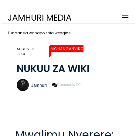
JAMHURI MEDIA
Tunaanzia wanapoishia wengine
MCHANGANYIKO
AUGUST 6,
2013
NUKUU ZA WIKI
On
Comments Off
Jamhuri
NUKUU
ZA
WIKI
Mwalimu Nyerere: