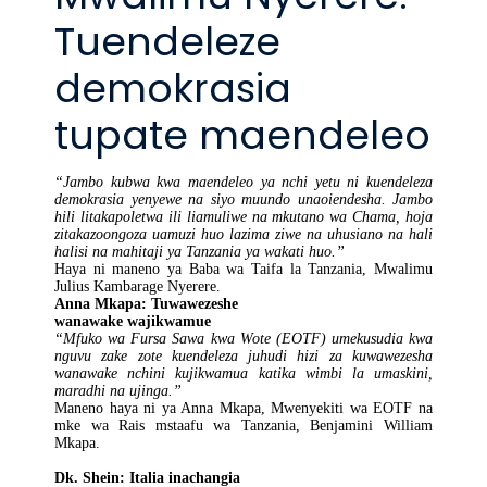
Tuendeleze
demokrasia
tupate maendeleo
“Jambo kubwa kwa maendeleo ya nchi yetu ni kuendeleza
demokrasia yenyewe na siyo muundo unaoiendesha. Jambo
hili litakapoletwa ili liamuliwe na mkutano wa Chama, hoja
zitakazoongoza uamuzi huo lazima ziwe na uhusiano na hali
halisi na mahitaji ya Tanzania ya wakati huo.”
Haya ni maneno ya Baba wa Taifa la Tanzania, Mwalimu
Julius Kambarage Nyerere.
Anna Mkapa: Tuwawezeshe
wanawake wajikwamue
“Mfuko wa Fursa Sawa kwa Wote (EOTF) umekusudia kwa
nguvu zake zote kuendeleza juhudi hizi za kuwawezesha
wanawake nchini kujikwamua katika wimbi la umaskini,
maradhi na ujinga.”
Maneno haya ni ya Anna Mkapa, Mwenyekiti wa EOTF na
mke wa Rais mstaafu wa Tanzania, Benjamini William
Mkapa.
Dk. Shein: Italia inachangia