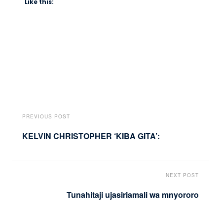
Like this:
PREVIOUS POST
KELVIN CHRISTOPHER ‘KIBA GITA’:
NEXT POST
Tunahitaji ujasiriamali wa mnyororo