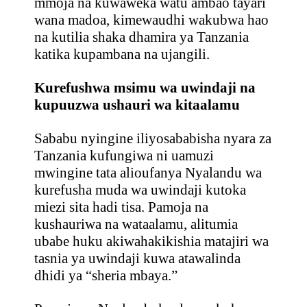
mmoja na kuwaweka watu ambao tayari
wana madoa, kimewaudhi wakubwa hao
na kutilia shaka dhamira ya Tanzania
katika kupambana na ujangili.
Kurefushwa msimu wa uwindaji na
kupuuzwa ushauri wa kitaalamu
Sababu nyingine iliyosababisha nyara za
Tanzania kufungiwa ni uamuzi
mwingine tata alioufanya Nyalandu wa
kurefusha muda wa uwindaji kutoka
miezi sita hadi tisa. Pamoja na
kushauriwa na wataalamu, alitumia
ubabe huku akiwahakikishia matajiri wa
tasnia ya uwindaji kuwa atawalinda
dhidi ya “sheria mbaya.”