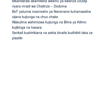
Mkandarasi akamilisha awamu ya kwanza uvutaji
nyara mradi wa Chalinze – Dodoma
BoT yatumia maonesho ya Nanenane kuhamasisha
vijana kujiunga na chuo chake
Wakulima wahimizwa kujiunga na Bima ya Kilimo
kujikinga na hasara
Serikali kushirikiana na sekta binafsi kudhibiti taka za
plastiki