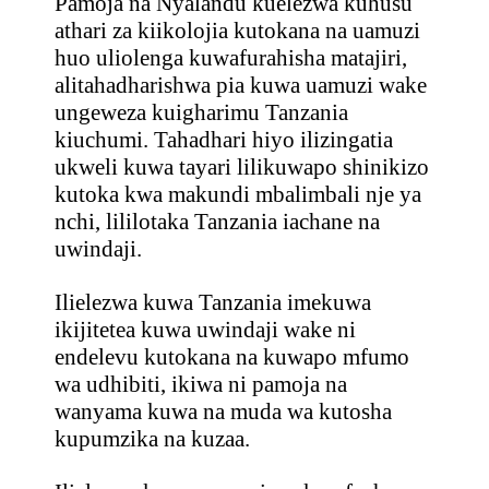
Pamoja na Nyalandu kuelezwa kuhusu
athari za kiikolojia kutokana na uamuzi
huo uliolenga kuwafurahisha matajiri,
alitahadharishwa pia kuwa uamuzi wake
ungeweza kuigharimu Tanzania
kiuchumi. Tahadhari hiyo ilizingatia
ukweli kuwa tayari lilikuwapo shinikizo
kutoka kwa makundi mbalimbali nje ya
nchi, lililotaka Tanzania iachane na
uwindaji.
Ilielezwa kuwa Tanzania imekuwa
ikijitetea kuwa uwindaji wake ni
endelevu kutokana na kuwapo mfumo
wa udhibiti, ikiwa ni pamoja na
wanyama kuwa na muda wa kutosha
kupumzika na kuzaa.