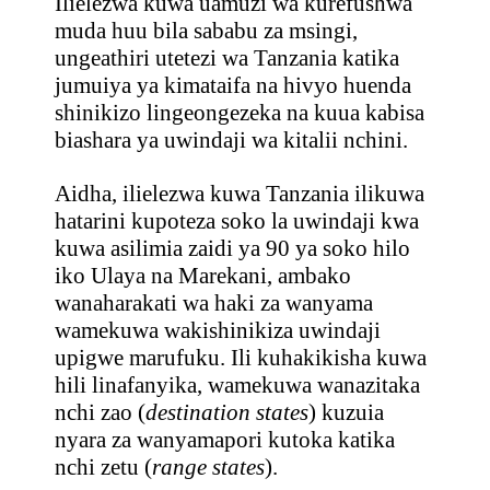
Ilielezwa kuwa uamuzi wa kurefushwa
muda huu bila sababu za msingi,
ungeathiri utetezi wa Tanzania katika
jumuiya ya kimataifa na hivyo huenda
shinikizo lingeongezeka na kuua kabisa
biashara ya uwindaji wa kitalii nchini.
Aidha, ilielezwa kuwa Tanzania ilikuwa
hatarini kupoteza soko la uwindaji kwa
kuwa asilimia zaidi ya 90 ya soko hilo
iko Ulaya na Marekani, ambako
wanaharakati wa haki za wanyama
wamekuwa wakishinikiza uwindaji
upigwe marufuku. Ili kuhakikisha kuwa
hili linafanyika, wamekuwa wanazitaka
nchi zao (
destination states
) kuzuia
nyara za wanyamapori kutoka katika
nchi zetu (
range states
).