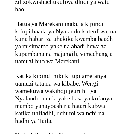
zilizokwishachukuliwa dhidi ya watu
hao.
Hatua ya Marekani inakuja kipindi
kifupi baada ya Nyalandu kuteuliwa, na
kuna habari za uhakika kwamba baadhi
ya misimamo yake na ahadi hewa za
kupambana na majangili, vimechangia
uamuzi huo wa Marekani.
Katika kipindi hiki kifupi amefanya
uamuzi tata na wa kibabe. Wengi
wamekuwa wakihoji jeuri hii ya
Nyalandu na nia yake hasa ya kufanya
mambo yanayoashiria hatari kubwa
katika uhifadhi, uchumi wa nchi na
hadhi ya Taifa.