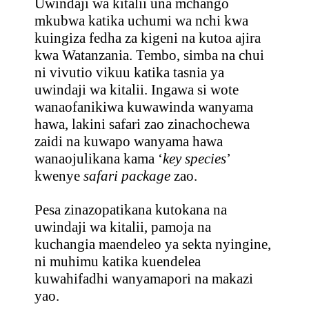
Uwindaji wa kitalii una mchango
mkubwa katika uchumi wa nchi kwa
kuingiza fedha za kigeni na kutoa ajira
kwa Watanzania. Tembo, simba na chui
ni vivutio vikuu katika tasnia ya
uwindaji wa kitalii. Ingawa si wote
wanaofanikiwa kuwawinda wanyama
hawa, lakini safari zao zinachochewa
zaidi na kuwapo wanyama hawa
wanaojulikana kama ‘
key species
’
kwenye
safari package
zao.
Pesa zinazopatikana kutokana na
uwindaji wa kitalii, pamoja na
kuchangia maendeleo ya sekta nyingine,
ni muhimu katika kuendelea
kuwahifadhi wanyamapori na makazi
yao.