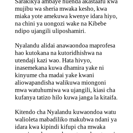
Sarakikya ambaye huenda akastaafu kwa
mujibu wa sheria mwaka kesho, kwa
miaka yote amekuwa kwenye idara hiyo,
na chini ya uongozi wake na Kibebe
ndipo ujangili uliposhamiri.
Nyalandu alidai anawaondoa maprofesa
hao kutokana na kutoridhishwa na
utendaji kazi wao. Hata hivyo,
inasemekana kuwa dhamira yake ni
kinyume cha madai yake kwani
aliowapandisha walikuwa miongoni
mwa watuhumiwa wa ujangili, kiasi cha
kufanya tatizo hilo kuwa janga la kitaifa.
Kitendo cha Nyalandu kuwaondoa watu
walioleta mabadiliko makubwa ndani ya
idara kwa kipindi kifupi cha mwaka