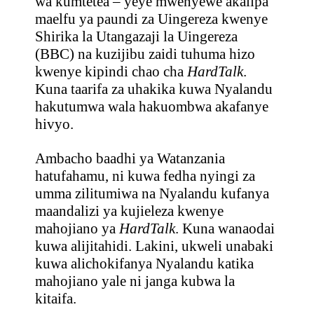
wa kumtetea – yeye mwenyewe akalipa
maelfu ya paundi za Uingereza kwenye
Shirika la Utangazaji la Uingereza
(BBC) na kuzijibu zaidi tuhuma hizo
kwenye kipindi chao cha
HardTalk
.
Kuna taarifa za uhakika kuwa Nyalandu
hakutumwa wala hakuombwa akafanye
hivyo.
Ambacho baadhi ya Watanzania
hatufahamu, ni kuwa fedha nyingi za
umma zilitumiwa na Nyalandu kufanya
maandalizi ya kujieleza kwenye
mahojiano ya
HardTalk
. Kuna wanaodai
kuwa alijitahidi. Lakini, ukweli unabaki
kuwa alichokifanya Nyalandu katika
mahojiano yale ni janga kubwa la
kitaifa.