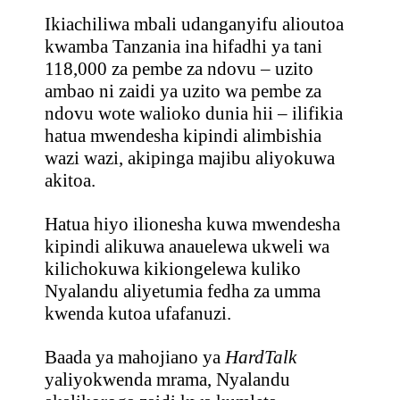
Ikiachiliwa mbali udanganyifu alioutoa
kwamba Tanzania ina hifadhi ya tani
118,000 za pembe za ndovu – uzito
ambao ni zaidi ya uzito wa pembe za
ndovu wote walioko dunia hii – ilifikia
hatua mwendesha kipindi alimbishia
wazi wazi, akipinga majibu aliyokuwa
akitoa.
Hatua hiyo ilionesha kuwa mwendesha
kipindi alikuwa anauelewa ukweli wa
kilichokuwa kikiongelewa kuliko
Nyalandu aliyetumia fedha za umma
kwenda kutoa ufafanuzi.
Baada ya mahojiano ya
HardTalk
yaliyokwenda mrama, Nyalandu