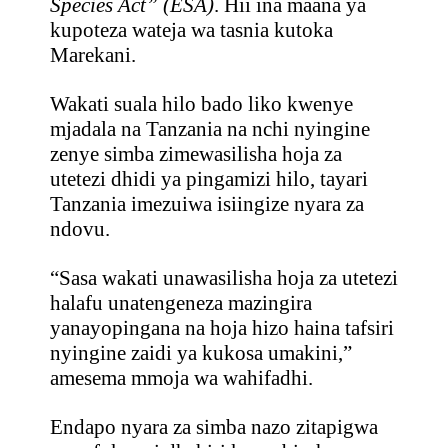
Species Act” (ESA)
. Hii ina maana ya
kupoteza wateja wa tasnia kutoka
Marekani.
Wakati suala hilo bado liko kwenye
mjadala na Tanzania na nchi nyingine
zenye simba zimewasilisha hoja za
utetezi dhidi ya pingamizi hilo, tayari
Tanzania imezuiwa isiingize nyara za
ndovu.
“Sasa wakati unawasilisha hoja za utetezi
halafu unatengeneza mazingira
yanayopingana na hoja hizo haina tafsiri
nyingine zaidi ya kukosa umakini,”
amesema mmoja wa wahifadhi.
Endapo nyara za simba nazo zitapigwa