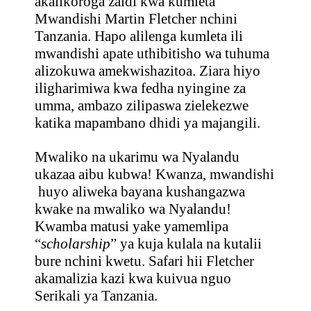
akalikoroga zaidi kwa kumleta
Mwandishi Martin Fletcher nchini
Tanzania. Hapo alilenga kumleta ili
mwandishi apate uthibitisho wa tuhuma
alizokuwa amekwishazitoa. Ziara hiyo
iligharimiwa kwa fedha nyingine za
umma, ambazo zilipaswa zielekezwe
katika mapambano dhidi ya majangili.
Mwaliko na ukarimu wa Nyalandu
ukazaa aibu kubwa! Kwanza, mwandishi
huyo aliweka bayana kushangazwa
kwake na mwaliko wa Nyalandu!
Kwamba matusi yake yamemlipa
“
scholarship
” ya kuja kulala na kutalii
bure nchini kwetu. Safari hii Fletcher
akamalizia kazi kwa kuivua nguo
Serikali ya Tanzania.