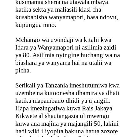
kusimamia sheria na utawala mbaya
katika sekta ya maliasili kiasi cha
kusababisha wanyamapori, hasa ndovu,
kupungua mno.
Mchango wa uwindaji wa kitalii kwa
Idara ya Wanyamapori ni asilimia zaidi
ya 80. Asilimia nyingine huchangiwa na
biashara ya wanyama hai na utalii wa
picha.
Serikali ya Tanzania imeshutumiwa kwa
uzembe na kutoonesha dhamira ya dhati
katika mapambano dhidi ya ujangili.
Hapa imezingatiwa kuwa Rais Jakaya
Kikwete alishautangazia ulimwengu
kuwa ana majina ya majangili 50, lakini
hadi wiki iliyopita hakuna hatua zozote