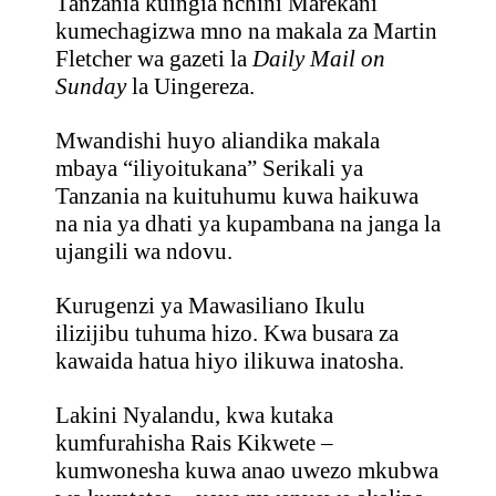
Tanzania kuingia nchini Marekani
kumechagizwa mno na makala za Martin
Fletcher wa gazeti la
Daily Mail on
Sunday
la Uingereza.
Mwandishi huyo aliandika makala
mbaya “iliyoitukana” Serikali ya
Tanzania na kuituhumu kuwa haikuwa
na nia ya dhati ya kupambana na janga la
ujangili wa ndovu.
Kurugenzi ya Mawasiliano Ikulu
ilizijibu tuhuma hizo. Kwa busara za
kawaida hatua hiyo ilikuwa inatosha.
Lakini Nyalandu, kwa kutaka
kumfurahisha Rais Kikwete –
kumwonesha kuwa anao uwezo mkubwa