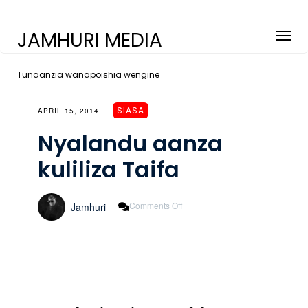
JAMHURI MEDIA
Tunaanzia wanapoishia wengine
SIASA
APRIL 15, 2014
Nyalandu aanza
kuliliza Taifa
On
Comments Off
Jamhuri
Nyalandu
Aanza
Kuliliza
Taifa