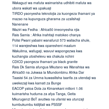
Wakaguzi wa mafuta waimarisha udhibiti mafuta wa
ubora wakati wa upakuaji
TIRDO yaonyesha teknolojia za kuongeza thamani ya
mazao na kupunguza gharama za uzalishaji
Nanenane
Waziri wa Fedha : Africa50 imeonyesha njia
Rais Samia : Afrika inahitaji matokeo chanya
Polisi Pwani yabaini wanafunzi 573 waliacha shule,
114 warejeshwa kwa oparesheni maalum
Wakulima, wafugaji, wavuvi wapongezwa kwa
kuchangia utoshelevu wa chakula nchini
CDICD yaongeza thamani ya black granite
Rais Dk Samia afungua Mkutano wa Wanahisa wa
Africa50 na Jukwaa la Miundombinu Afrika Dar
Taasisi 54 za Umma kuwasilisha taarifa za utendaji wa
uwekezaji kwa kamati za Bunge
EACOP yatoa Dola za Kimarekani milioni 1.06
kuimarisha huduma za afya Tanga, Geita
Mkurugenzi BoT avutiwa na ufanisi wa utunzaji
kumbukumbu kidijitali wa PSSSF