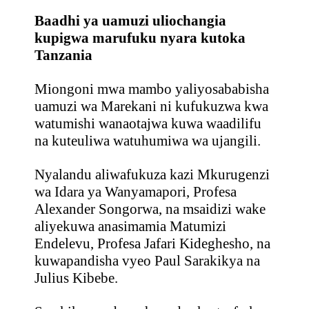
Baadhi ya uamuzi uliochangia
kupigwa marufuku nyara kutoka
Tanzania
Miongoni mwa mambo yaliyosababisha
uamuzi wa Marekani ni kufukuzwa kwa
watumishi wanaotajwa kuwa waadilifu
na kuteuliwa watuhumiwa wa ujangili.
Nyalandu aliwafukuza kazi Mkurugenzi
wa Idara ya Wanyamapori, Profesa
Alexander Songorwa, na msaidizi wake
aliyekuwa anasimamia Matumizi
Endelevu, Profesa Jafari Kideghesho, na
kuwapandisha vyeo Paul Sarakikya na
Julius Kibebe.