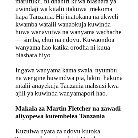
marufuku, ni dhahiri kuwa biashara ya
uwindaji wa kitalii itakuwa imekoma
hapa Tanzania. Hii inatokana na ukweli
kwamba watalii wanaokuja kuwinda
huwa wanavutwa na wanyama wachache
— simba, chui na ndovu. Kuwaondoa
wanyama hao katika orodha ni kuua
biashara hiyo.
Ingawa wanyama kama swala, nyumbu
na wengine huwindwa pia, lakini hakuna
mtalii anayekuja Tanzania mahsusi kwa
ajili ya kuwinda wanyamapori hao.
Makala za Martin Fletcher na zawadi
aliyopewa kutembelea Tanzania
Kuzuiwa nyara za ndovu kutoka