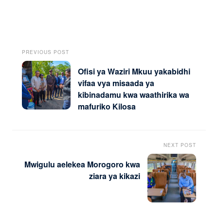
PREVIOUS POST
Ofisi ya Waziri Mkuu yakabidhi
vifaa vya misaada ya
kibinadamu kwa waathirika wa
mafuriko Kilosa
NEXT POST
Mwigulu aelekea Morogoro kwa
ziara ya kikazi