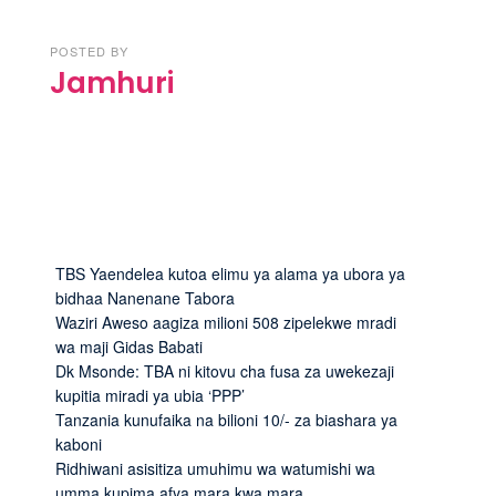
POSTED BY
Jamhuri
TBS Yaendelea kutoa elimu ya alama ya ubora ya
bidhaa Nanenane Tabora
Waziri Aweso aagiza milioni 508 zipelekwe mradi
wa maji Gidas Babati
Dk Msonde: TBA ni kitovu cha fusa za uwekezaji
kupitia miradi ya ubia ‘PPP’
Tanzania kunufaika na bilioni 10/- za biashara ya
kaboni
Ridhiwani asisitiza umuhimu wa watumishi wa
umma kupima afya mara kwa mara