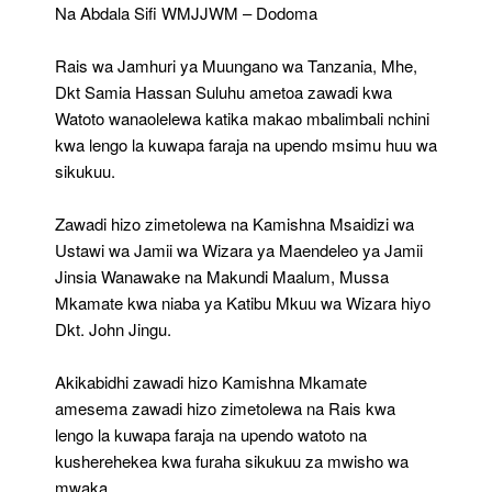
Mpya
Na Abdala Sifi WMJJWM – Dodoma
Kwa
Watoto
Rais wa Jamhuri ya Muungano wa Tanzania, Mhe,
Dodoma
Dkt Samia Hassan Suluhu ametoa zawadi kwa
Watoto wanaolelewa katika makao mbalimbali nchini
kwa lengo la kuwapa faraja na upendo msimu huu wa
sikukuu.
Zawadi hizo zimetolewa na Kamishna Msaidizi wa
Ustawi wa Jamii wa Wizara ya Maendeleo ya Jamii
Jinsia Wanawake na Makundi Maalum, Mussa
Mkamate kwa niaba ya Katibu Mkuu wa Wizara hiyo
Dkt. John Jingu.
Akikabidhi zawadi hizo Kamishna Mkamate
amesema zawadi hizo zimetolewa na Rais kwa
lengo la kuwapa faraja na upendo watoto na
kusherehekea kwa furaha sikukuu za mwisho wa
mwaka.