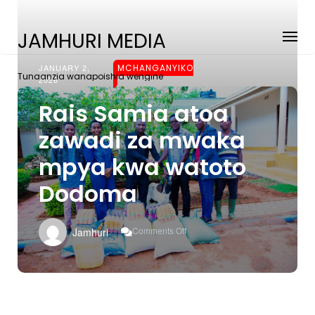
JAMHURI MEDIA
JANUARY 2,
MCHANGANYIKO
Tunaanzia wanapoishia wengine
2026
Rais Samia atoa
zawadi za mwaka
mpya kwa watoto
Dodoma
On
Comments Off
Jamhuri
Rais
Samia
Atoa
Zawadi
Za
Mwaka