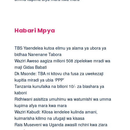
Habari Mpya
TBS Yaendelea kutoa elimu ya alama ya ubora ya
bidhaa Nanenane Tabora
Waziri Aweso aagiza milioni 508 zipelekwe mradi wa
maji Gidas Babati
Dk Msonde: TBA ni kitovu cha fusa za uwekezaji
kupitia miradi ya ubia ‘PPP’
Tanzania kunufaika na bilioni 10/- za biashara ya
kaboni
Ridhiwani asisitiza umuhimu wa watumishi wa umma
kupima afya mara kwa mara
Waziri Kabudi: Kilosa iendelee kulinda amani,
kuimarisha kilimo na ufugaji wa kisasa
Rais Museveni wa Uganda awasili nchini kwa ziara