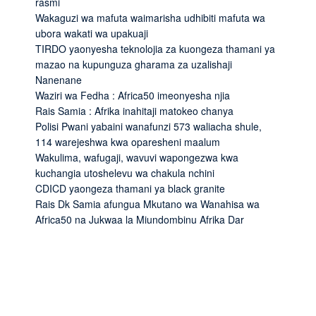
rasmi
Wakaguzi wa mafuta waimarisha udhibiti mafuta wa
ubora wakati wa upakuaji
TIRDO yaonyesha teknolojia za kuongeza thamani ya
mazao na kupunguza gharama za uzalishaji
Nanenane
Waziri wa Fedha : Africa50 imeonyesha njia
Rais Samia : Afrika inahitaji matokeo chanya
Polisi Pwani yabaini wanafunzi 573 waliacha shule,
114 warejeshwa kwa oparesheni maalum
Wakulima, wafugaji, wavuvi wapongezwa kwa
kuchangia utoshelevu wa chakula nchini
CDICD yaongeza thamani ya black granite
Rais Dk Samia afungua Mkutano wa Wanahisa wa
Africa50 na Jukwaa la Miundombinu Afrika Dar