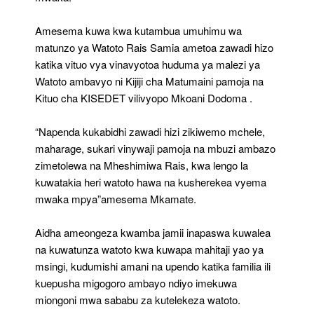
Amesema kuwa kwa kutambua umuhimu wa
matunzo ya Watoto Rais Samia ametoa zawadi hizo
katika vituo vya vinavyotoa huduma ya malezi ya
Watoto ambavyo ni Kijiji cha Matumaini pamoja na
Kituo cha KISEDET vilivyopo Mkoani Dodoma .
“Napenda kukabidhi zawadi hizi zikiwemo mchele,
maharage, sukari vinywaji pamoja na mbuzi ambazo
zimetolewa na Mheshimiwa Rais, kwa lengo la
kuwatakia heri watoto hawa na kusherekea vyema
mwaka mpya”amesema Mkamate.
Aidha ameongeza kwamba jamii inapaswa kuwalea
na kuwatunza watoto kwa kuwapa mahitaji yao ya
msingi, kudumishi amani na upendo katika familia ili
kuepusha migogoro ambayo ndiyo imekuwa
miongoni mwa sababu za kutelekeza watoto.