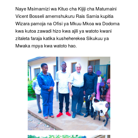
Naye Msimamizi wa Kituo cha Kijiji cha Matumaini
Vicent Bosseli amemshukuru Rais Samia kupitia
Wizara pamoja na Ofisi ya Mkuu Mkoa wa Dodoma
kwa kutoa zawadi hizo kwa ajili ya watoto kwani
zitaleta faraja katika kusheherekea Sikukuu ya
Mwaka mpya kwa watoto hao.