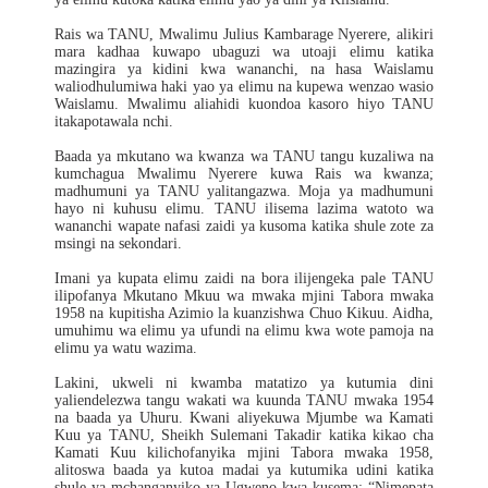
Rais wa TANU, Mwalimu Julius Kambarage Nyerere, alikiri
mara kadhaa kuwapo ubaguzi wa utoaji elimu katika
mazingira ya kidini kwa wananchi, na hasa Waislamu
waliodhulumiwa haki yao ya elimu na kupewa wenzao wasio
Waislamu. Mwalimu aliahidi kuondoa kasoro hiyo TANU
itakapotawala nchi.
Baada ya mkutano wa kwanza wa TANU tangu kuzaliwa na
kumchagua Mwalimu Nyerere kuwa Rais wa kwanza;
madhumuni ya TANU yalitangazwa. Moja ya madhumuni
hayo ni kuhusu elimu. TANU ilisema lazima watoto wa
wananchi wapate nafasi zaidi ya kusoma katika shule zote za
msingi na sekondari.
Imani ya kupata elimu zaidi na bora ilijengeka pale TANU
ilipofanya Mkutano Mkuu wa mwaka mjini Tabora mwaka
1958 na kupitisha Azimio la kuanzishwa Chuo Kikuu. Aidha,
umuhimu wa elimu ya ufundi na elimu kwa wote pamoja na
elimu ya watu wazima.
Lakini, ukweli ni kwamba matatizo ya kutumia dini
yaliendelezwa tangu wakati wa kuunda TANU mwaka 1954
na baada ya Uhuru. Kwani aliyekuwa Mjumbe wa Kamati
Kuu ya TANU, Sheikh Sulemani Takadir katika kikao cha
Kamati Kuu kilichofanyika mjini Tabora mwaka 1958,
alitoswa baada ya kutoa madai ya kutumika udini katika
shule ya mchanganyiko ya Ugweno kwa kusema; “Nimepata