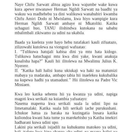
Naye Chifu Sarwatt alitoa agizo kwa wajumbe wake kuwa
kura apewe mwanawe Herman Ngildi Sarwatt na baadhi ya
wakuu wa madhehebu ya dini walikuwa wanahubiri kwamba
Chifu Amiri Dodo ni Mwislamu, kwa hiyo wampigie kura
Herman Ngildi Sarwatt ambaye ni Mkatoliki. Katika
uchaguzi huo, TANU ilishindwa kutokana na sababu
mbalimbali zikiwamo za udini na ukabila.
Baada ya kueleza yote hayo hebu tutafakari kauli zifuatazo,
zilizowahi kutolewa na viongozi wafuatao:
I. “Tulikuwa hatujali kabisa dini ya mtu hata kidogo.
Tulikuwa hatuchagui mtu kwa dini yake, kwani anakuja
kusalisha hapa?” Kauli hii ilitolewa na Mwalimu Julius K.
Nyerere.
II. “Katika hali halisi kuna ukiukaji wa haki na matumizi
mabaya ya madaraka, ambapo tabia hii inaelekea kukubalika
na kupewa hadhi ya utamaduni.” Hii ilitolewa na Padre Vic
Missiaen.
Kwa leo katika sehemu hii ya kwanza ya udini, napiga
magoti kwa serikali na kuiambia yafuatayo:
Nasema mapema kwa serikali suala la udini lipo na
limetamalaki. Katika suala hili serikali iache purukushani.
Ichukue hatua za haraka na kuzingatia busara katika
kuliondoa kwani hata tume ya marekebisho ya Katiba imekiri
hadharani kuwa udini upo.
Lakini pia serikali isijadili na kuhukumu matokeo ya udini,
bali itafute kwa kina chanzo cha udini na maana halisi ya