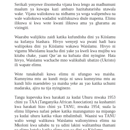
Serikali yenyewe ilisomesha vijana kwa lengo au madhumuni
maalum ya kuwapa kazi ambazo hazitahatarisha utawala
wake. Vijana waliokuwa na nidhamu ya woga walipendwa na
wale waliokuwa wadadisi walifukuzwa shule mapema. Elimu
ilikuwa si kwa wote kwani ilikuwa ama ya gharama au
vizingiti.
Waarabu walijikita zaidi katika kufundisha dini ya Kiislamu
na kufanya biashara. Hivyo wenyeji wa pwani hadi bara
waliipokea dini ya Kiislamu wakawa Waislamu. Hivyo ni
vigumu Mwislamu kuacha dini yake ya kweli kwa mujibu wa
kitabu chake, yaani Qur’an na kufuata dini nyingine. Hata
hivyo, Waislamu wachache mno walikubali ubatizo (Ukristo)
ili wapate elimu.
Wote tunakubali kuwa elimu ni ufunguo wa maisha.
Kumnyima mtu au kundi moja ni sawa kumnyima mtu au
kundi hilo maendeleo ya maisha yeke au yao katika uchumi
madaraka, ajira na tija nyinginezo.
Tangu kupevuka kwa harakati za kudai Uhuru mwaka 1953
chini ya TAA (Tanganyika African Association) na kushamiri
kwa harakati hizo chini ya TANU, mwaka 1954; suala la
elimu lilipewa nafasi pekee katika mazungumzo na mipango
ya kudai uhuru katika vikao mbalimbali. Waasisi wa TANU
walio wengi walikuwa Waislamu walionyimwa elimu na
Mkoloni kwa sababu tu ya udini lakini walitambua thamani
ya elimu kutoka katika elimu yao ya dini ya Kiislamu.