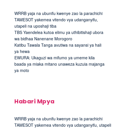
WRRB yaja na ubunifu kwenye zao la parachichi
TAMESOT yakemea vitendo vya udanganyifu,
utapeli na uposhaji tiba
TBS Yaendelea kutoa elimu ya uthibitishaji ubora
wa bidhaa Nanenane Morogoro
Katibu Tawala Tanga avutiwa na sayansi ya hali
ya hewa
EWURA: Ukaguzi wa mifumo ya umeme kila
baada ya miaka mitano unaweza kuzuia majanga
ya moto
Habari Mpya
WRRB yaja na ubunifu kwenye zao la parachichi
TAMESOT yakemea vitendo vya udanganyifu, utapeli