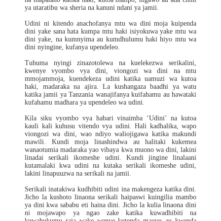
ya utaratibu wa sheria na kanuni ndani ya jamii.
Udini ni kitendo anachofanya mtu wa dini moja kuipenda
dini yake sana hata kumpa mtu haki isiyokuwa yake mtu wa
dini yake, na kumnyima au kumdhulumu haki hiyo mtu wa
dini nyingine, kufanya upendeleo.
Tuhuma nyingi zinazotolewa na kuelekezwa serikalini,
kwenye vyombo vya dini, viongozi wa dini na mtu
mmojammoja, kuendekeza udini katika uamuzi wa kutoa
haki, madaraka na ajira. La kushangaza baadhi ya watu
katika jamii ya Tanzania wanajifanya kuifahamu au hawataki
kufahamu madhara ya upendeleo wa udini.
Kila siku vyombo vya habari vinaimba ‘Udini’ na kutoa
kauli kali kuhusu vitendo vya udini. Hali kadhalika, wapo
viongozi wa dini, wao ndiyo waliojigawa katika makundi
mawili. Kundi moja linashindwa au halitaki kukemea
wanaotumia madaraka yao vibaya kwa muono wa dini, lakini
linadai serikali ikomeshe udini. Kundi jingine linalaani
kutamalaki kwa udini na kutaka serikali ikomeshe udini,
lakini linapuuzwa na serikali na jamii.
Serikali inatakiwa kudhibiti udini ina makengeza katika dini.
Jicho la kushoto linaona serikali haipaswi kuingilia mambo
ya dini kwa sababu eti haina dini. Jicho la kulia linaona dini
ni mojawapo ya ngao zake katika kuwadhibiti na
kuwahukumu raia wake wenye kutenda maovu au kwenda