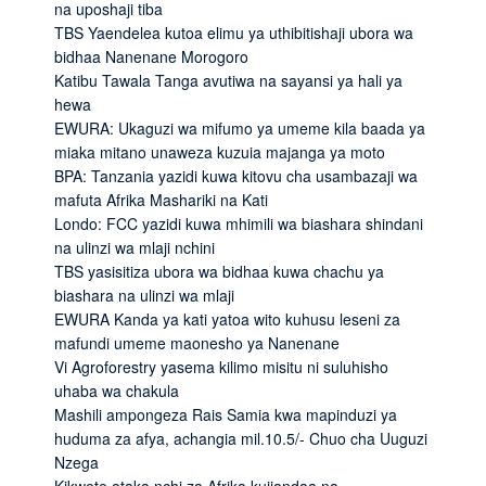
na uposhaji tiba
TBS Yaendelea kutoa elimu ya uthibitishaji ubora wa
bidhaa Nanenane Morogoro
Katibu Tawala Tanga avutiwa na sayansi ya hali ya
hewa
EWURA: Ukaguzi wa mifumo ya umeme kila baada ya
miaka mitano unaweza kuzuia majanga ya moto
BPA: Tanzania yazidi kuwa kitovu cha usambazaji wa
mafuta Afrika Mashariki na Kati
Londo: FCC yazidi kuwa mhimili wa biashara shindani
na ulinzi wa mlaji nchini
TBS yasisitiza ubora wa bidhaa kuwa chachu ya
biashara na ulinzi wa mlaji
EWURA Kanda ya kati yatoa wito kuhusu leseni za
mafundi umeme maonesho ya Nanenane
Vi Agroforestry yasema kilimo misitu ni suluhisho
uhaba wa chakula
Mashili ampongeza Rais Samia kwa mapinduzi ya
huduma za afya, achangia mil.10.5/- Chuo cha Uuguzi
Nzega
Kikwete ataka nchi za Afrika kujiandaa na