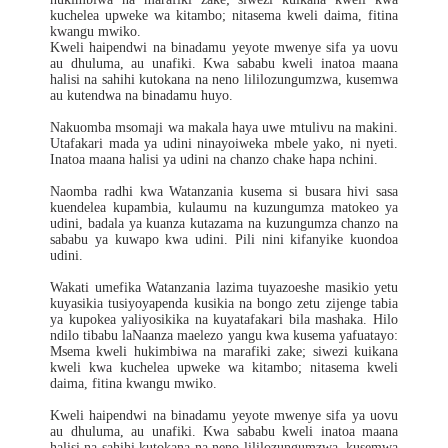
kuchelea upweke wa kitambo; nitasema kweli daima, fitina
kwangu mwiko.
Kweli haipendwi na binadamu yeyote mwenye sifa ya uovu
au dhuluma, au unafiki. Kwa sababu kweli inatoa maana
halisi na sahihi kutokana na neno lililozungumzwa, kusemwa
au kutendwa na binadamu huyo.
Nakuomba msomaji wa makala haya uwe mtulivu na makini.
Utafakari mada ya udini ninayoiweka mbele yako, ni nyeti.
Inatoa maana halisi ya udini na chanzo chake hapa nchini.
Naomba radhi kwa Watanzania kusema si busara hivi sasa
kuendelea kupambia, kulaumu na kuzungumza matokeo ya
udini, badala ya kuanza kutazama na kuzungumza chanzo na
sababu ya kuwapo kwa udini. Pili nini kifanyike kuondoa
udini.
Wakati umefika Watanzania lazima tuyazoeshe masikio yetu
kuyasikia tusiyoyapenda kusikia na bongo zetu zijenge tabia
ya kupokea yaliyosikika na kuyatafakari bila mashaka. Hilo
ndilo tibabu laNaanza maelezo yangu kwa kusema yafuatayo:
Msema kweli hukimbiwa na marafiki zake; siwezi kuikana
kweli kwa kuchelea upweke wa kitambo; nitasema kweli
daima, fitina kwangu mwiko.
Kweli haipendwi na binadamu yeyote mwenye sifa ya uovu
au dhuluma, au unafiki. Kwa sababu kweli inatoa maana
halisi na sahihi kutokana na neno lililozungumzwa, kusemwa