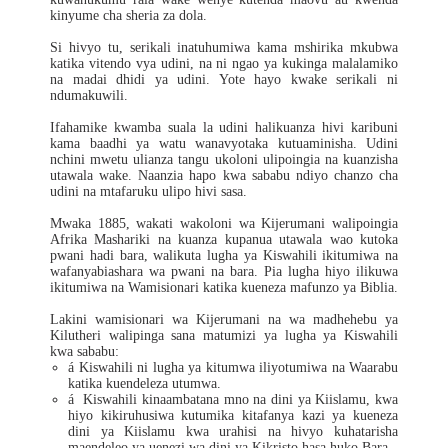
kinyume cha sheria za dola.
Si hivyo tu, serikali inatuhumiwa kama mshirika mkubwa
katika vitendo vya udini, na ni ngao ya kukinga malalamiko
na madai dhidi ya udini. Yote hayo kwake serikali ni
ndumakuwili.
Ifahamike kwamba suala la udini halikuanza hivi karibuni
kama baadhi ya watu wanavyotaka kutuaminisha. Udini
nchini mwetu ulianza tangu ukoloni ulipoingia na kuanzisha
utawala wake. Naanzia hapo kwa sababu ndiyo chanzo cha
udini na mtafaruku ulipo hivi sasa.
Mwaka 1885, wakati wakoloni wa Kijerumani walipoingia
Afrika Mashariki na kuanza kupanua utawala wao kutoka
pwani hadi bara, walikuta lugha ya Kiswahili ikitumiwa na
wafanyabiashara wa pwani na bara. Pia lugha hiyo ilikuwa
ikitumiwa na Wamisionari katika kueneza mafunzo ya Biblia.
Lakini wamisionari wa Kijerumani na wa madhehebu ya
Kilutheri walipinga sana matumizi ya lugha ya Kiswahili
kwa sababu:
á
Kiswahili ni lugha ya kitumwa iliyotumiwa na Waarabu
katika kuendeleza utumwa.
á
Kiswahili kinaambatana mno na dini ya Kiislamu, kwa
hiyo kikiruhusiwa kutumika kitafanya kazi ya kueneza
dini ya Kiislamu kwa urahisi na hivyo kuhatarisha
maendeleo ya uenezi wa dini ya Kikristo hasa huko Bara.