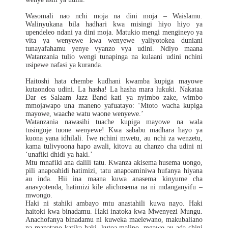
Wasomali nao nchi moja na dini moja – Waislamu.
Walinyukana bila hadhari kwa misingi hiyo hiyo ya
upendeleo ndani ya dini moja. Matukio mengi mengineyo ya
vita ya wenyewe kwa wenyewe yaliyotokea duniani
tunayafahamu yenye vyanzo vya udini. Ndiyo maana
Watanzania tulio wengi tunapinga na kulaani udini nchini
usipewe nafasi ya kuranda.
Haitoshi hata chembe kudhani kwamba kupiga mayowe
kutaondoa udini. La hasha! La hasha mara lukuki. Nakataa
Dar es Salaam Jazz Band kati ya nyimbo zake, wimbo
mmojawapo una maneno yafuatayo: ‘Mtoto wacha kupiga
mayowe, waache watu waone wenyewe.’
Watanzania nawasihi tuache kupiga mayowe na wala
tusingoje tuone wenyewe! Kwa sababu madhara hayo ya
kuona yana idhilali. Iwe nchini mwetu, au nchi za wenzetu,
kama tulivyoona hapo awali, kitovu au chanzo cha udini ni
‘unafiki dhidi ya haki.’
Mtu mnafiki ana dalili tatu. Kwanza akisema husema uongo,
pili anapoahidi hatimizi, tatu anapoaminiwa hufanya hiyana
au inda. Hii ina maana kuwa anasema kinyume cha
anavyotenda, hatimizi kile alichosema na ni mdanganyifu –
mwongo.
Haki ni stahiki ambayo mtu anastahili kuwa nayo. Haki
haitoki kwa binadamu. Haki inatoka kwa Mwenyezi Mungu.
Anachofanya binadamu ni kuweka maelewano, makubaliano
na mapatano katika haki, kutoa malipo, mgawo au ada chini