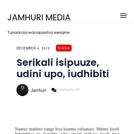
JAMHURI MEDIA
Tunaanzia wanapoishia wengine
SIASA
DECEMBER 4, 2012
Serikali isipuuze,
udini upo, iudhibiti
On
Comments Off
Jamhuri
Serikali
Isipuuze,
Udini
Upo,
Iudhibiti
Naanza maelezo yangu kwa kusema yafuatayo: Msema kweli
hukimbiwa na marafiki zake; siwezi kuikana kweli kwa