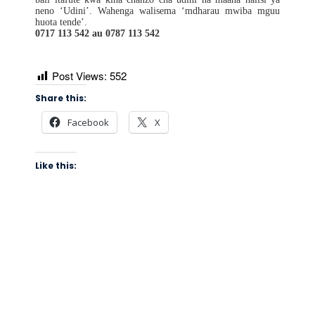
neno ‘Udini’. Wahenga walisema ‘mdharau mwiba mguu
huota tende’.
0717 113 542 au 0787 113 542
Post Views:
552
Share this:
Facebook
X
Like this: