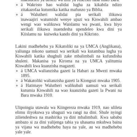
á
Wakristo hao walidai lugha za kikabila ndizo
zitakazofaa kutumika katika mafunzo ya Biblia.
á
Walutheri walidai pia serikali ilikuwa
inawaajiri watumishi wenye ujuzi wa Kiswahili ambao
wengi wao walikuwa Waislamu wa pwani, kwa hiyo
serikali ilikuwa inaendesha upendeleo kwa dini ya
Kiislamu na kuiweka kando dini ya Kikristo.
Lakini madhehebu ya Kikatoliki na ya UMCA (Anglikana),
yaliunga mkono uamuzi wa serikali wa kutambua lugha ya
Kiswahili katika shughuli zake mbalimbali na kufundisha
shuleni. Makanisa ya Kiroma na ya UMCA yalitumia
Kiswahili kwa kuanzisha magazeti.
á
UMCA walianzisha gazeti la Habari za Mwezi mwaka
1895.
á
Wakatoliki walianzisha gazeti la Kiongozi mwaka 1905.
á
Hatimaye Walutheri walikubali uamuzi wa serikali
kutumia Kiswahili na wao kuanzisha gazeti la Pwani na
Bara mwaka 1910.
Ulipoingia utawala wa Kiingereza mwaka 1919, nao ulileta
elimu iliyokuwa ya ubaguzi wa rangi na dini. Shule nyingi
ziliendeshwa na mashirika ya dini mbalimbali. Kwa sababu
ambazo si za dini yalijenga tabia ya uhasama mkubwa baina
ya vijana wa madhehebu haya na yale, au wa madhehebu
yale yale.