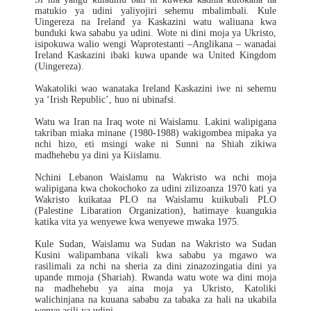
matukio ya udini yaliyojiri sehemu mbalimbali. Kule
Uingereza na Ireland ya Kaskazini watu waliuana kwa
bunduki kwa sababu ya udini. Wote ni dini moja ya Ukristo,
isipokuwa walio wengi Waprotestanti –Anglikana – wanadai
Ireland Kaskazini ibaki kuwa upande wa United Kingdom
(Uingereza).
Wakatoliki wao wanataka Ireland Kaskazini iwe ni sehemu
ya ‘Irish Republic’, huo ni ubinafsi.
Watu wa Iran na Iraq wote ni Waislamu. Lakini walipigana
takriban miaka minane (1980-1988) wakigombea mipaka ya
nchi hizo, eti msingi wake ni Sunni na Shiah zikiwa
madhehebu ya dini ya Kiislamu.
Nchini Lebanon Waislamu na Wakristo wa nchi moja
walipigana kwa chokochoko za udini zilizoanza 1970 kati ya
Wakristo kuikataa PLO na Waislamu kuikubali PLO
(Palestine Libaration Organization), hatimaye kuangukia
katika vita ya wenyewe kwa wenyewe mwaka 1975.
Kule Sudan, Waislamu wa Sudan na Wakristo wa Sudan
Kusini walipambana vikali kwa sababu ya mgawo wa
rasilimali za nchi na sheria za dini zinazozingatia dini ya
upande mmoja (Shariah). Rwanda watu wote wa dini moja
na madhehebu ya aina moja ya Ukristo, Katoliki
walichinjana na kuuana sababu za tabaka za hali na ukabila
wenye asili ya udini.