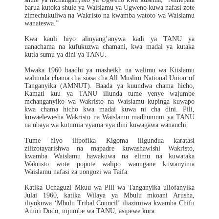
barua kutoka shule ya Waislamu ya Ugweno kuwa nafasi zote
zimechukuliwa na Wakristo na kwamba watoto wa Waislamu
wanateswa.”
Kwa kauli hiyo alinyang’anywa kadi ya TANU ya
uanachama na kufukuzwa chamani, kwa madai ya kutaka
kutia sumu ya dini ya TANU.
Mwaka 1960 baadhi ya masheikh na walimu wa Kiislamu
waliunda chama cha siasa cha All Muslim National Union of
Tanganyika (AMNUT). Baada ya kuundwa chama hicho,
Kamati kuu ya TANU iliunda tume yenye wajumbe
mchanganyiko wa Wakristo na Waislamu kupinga kuwapo
kwa chama hicho kwa madai kuwa ni cha dini. Pili,
kuwaelewesha Wakristo na Waislamu madhumuni ya TANU
na ubaya wa kutumia vyama vya dini kuwagawa wananchi.
Tume hiyo ilipofika Kigoma iligundua karatasi
zilizotayarishwa na mapadre kuwashawishi Wakristo,
kwamba Waislamu hawakuwa na elimu na kuwataka
Wakristo wote popote walipo waungane kuwanyima
Waislamu nafasi za uongozi wa Taifa.
Katika Uchaguzi Mkuu wa Pili wa Tanganyika uliofanyika
Julai 1960, katika Wilaya ya Mbulu mkoani Arusha,
iliyokuwa ‘Mbulu Tribal Council’ iliazimiwa kwamba Chifu
Amiri Dodo, mjumbe wa TANU, asipewe kura.