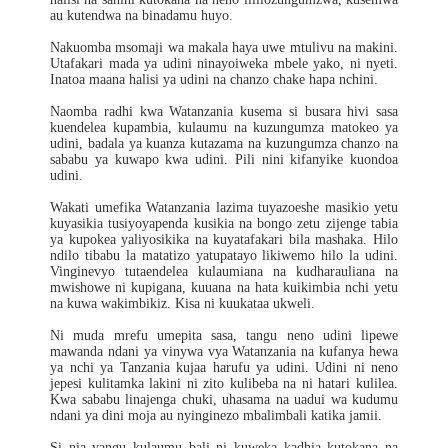
au kutendwa na binadamu huyo.
Nakuomba msomaji wa makala haya uwe mtulivu na makini.
Utafakari mada ya udini ninayoiweka mbele yako, ni nyeti.
Inatoa maana halisi ya udini na chanzo chake hapa nchini.
Naomba radhi kwa Watanzania kusema si busara hivi sasa
kuendelea kupambia, kulaumu na kuzungumza matokeo ya
udini, badala ya kuanza kutazama na kuzungumza chanzo na
sababu ya kuwapo kwa udini. Pili nini kifanyike kuondoa
udini.
Wakati umefika Watanzania lazima tuyazoeshe masikio yetu
kuyasikia tusiyoyapenda kusikia na bongo zetu zijenge tabia
ya kupokea yaliyosikika na kuyatafakari bila mashaka. Hilo
ndilo tibabu la matatizo yatupatayo likiwemo hilo la udini.
Vinginevyo tutaendelea kulaumiana na kudharauliana na
mwishowe ni kupigana, kuuana na hata kuikimbia nchi yetu
na kuwa wakimbikiz. Kisa ni kuukataa ukweli.
Ni muda mrefu umepita sasa, tangu neno udini lipewe
mawanda ndani ya vinywa vya Watanzania na kufanya hewa
ya nchi ya Tanzania kujaa harufu ya udini. Udini ni neno
jepesi kulitamka lakini ni zito kulibeba na ni hatari kulilea.
Kwa sababu linajenga chuki, uhasama na uadui wa kudumu
ndani ya dini moja au nyinginezo mbalimbali katika jamii.
Si nia yangu kulaumu bali ni kuweka kadhia kutokana na