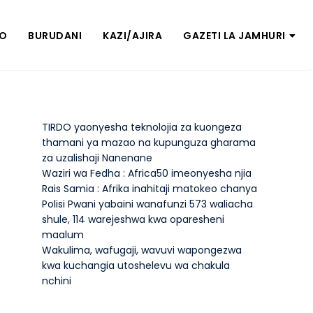
ZO
BURUDANI
KAZI/AJIRA
GAZETI LA JAMHURI
TIRDO yaonyesha teknolojia za kuongeza
thamani ya mazao na kupunguza gharama
za uzalishaji Nanenane
Waziri wa Fedha : Africa50 imeonyesha njia
Rais Samia : Afrika inahitaji matokeo chanya
Polisi Pwani yabaini wanafunzi 573 waliacha
shule, 114 warejeshwa kwa oparesheni
maalum
Wakulima, wafugaji, wavuvi wapongezwa
kwa kuchangia utoshelevu wa chakula
nchini