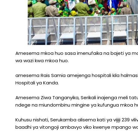
Amesema mkoa huo sasa imenufaika na bajeti ya maend
wa wazi kwa mkoa huo.
amesema Rais Samia amejenga hospitali kila halmash
Hospitali ya Kanda.
Amesema Ziwa Tanganyika, Serikali inajenga meli tat
ndege na miundombinu mingine ya kufungua mkoa huo 
Kuhusu nishati, Serukamba alisema kati ya vijiji 239
baadhi ya vitongoji ambavyo viko kwenye mpango wa k