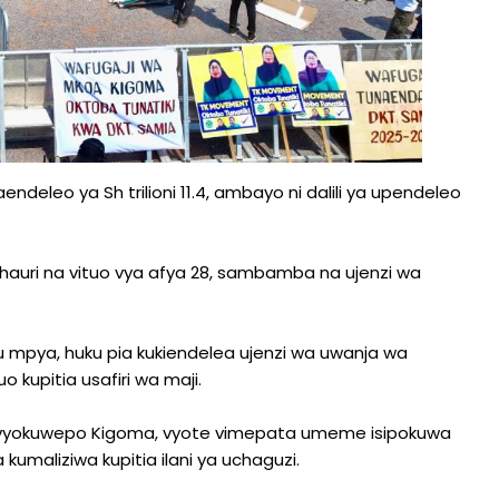
eleo ya Sh trilioni 11.4, ambayo ni dalili ya upendeleo
auri na vituo vya afya 28, sambamba na ujenzi wa
u mpya, huku pia kukiendelea ujenzi wa uwanja wa
kupitia usafiri wa maji.
 vilivyokuwepo Kigoma, vyote vimepata umeme isipokuwa
umaliziwa kupitia ilani ya uchaguzi.