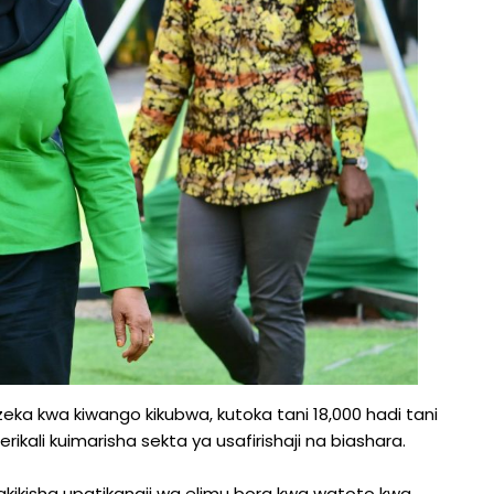
 kwa kiwango kikubwa, kutoka tani 18,000 hadi tani
erikali kuimarisha sekta ya usafirishaji na biashara.
kikisha upatikanaji wa elimu bora kwa watoto kwa