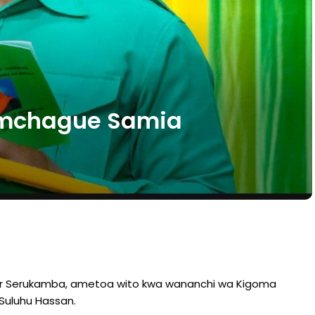
umchague Samia
er Serukamba, ametoa wito kwa wananchi wa Kigoma
uluhu Hassan.