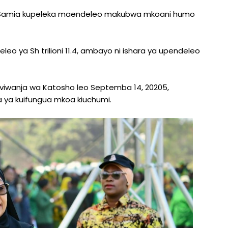
s Samia kupeleka maendeleo makubwa mkoani humo
 ya Sh trilioni 11.4, ambayo ni ishara ya upendeleo
viwanja wa Katosho leo Septemba 14, 20205,
 ya kuifungua mkoa kiuchumi.