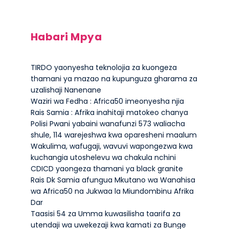
Habari Mpya
TIRDO yaonyesha teknolojia za kuongeza
thamani ya mazao na kupunguza gharama za
uzalishaji Nanenane
Waziri wa Fedha : Africa50 imeonyesha njia
Rais Samia : Afrika inahitaji matokeo chanya
Polisi Pwani yabaini wanafunzi 573 waliacha
shule, 114 warejeshwa kwa oparesheni maalum
Wakulima, wafugaji, wavuvi wapongezwa kwa
kuchangia utoshelevu wa chakula nchini
CDICD yaongeza thamani ya black granite
Rais Dk Samia afungua Mkutano wa Wanahisa
wa Africa50 na Jukwaa la Miundombinu Afrika
Dar
Taasisi 54 za Umma kuwasilisha taarifa za
utendaji wa uwekezaji kwa kamati za Bunge