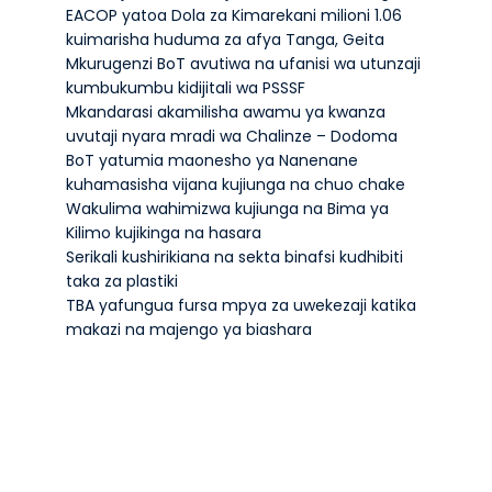
EACOP yatoa Dola za Kimarekani milioni 1.06
kuimarisha huduma za afya Tanga, Geita
Mkurugenzi BoT avutiwa na ufanisi wa utunzaji
kumbukumbu kidijitali wa PSSSF
Mkandarasi akamilisha awamu ya kwanza
uvutaji nyara mradi wa Chalinze – Dodoma
BoT yatumia maonesho ya Nanenane
kuhamasisha vijana kujiunga na chuo chake
Wakulima wahimizwa kujiunga na Bima ya
Kilimo kujikinga na hasara
Serikali kushirikiana na sekta binafsi kudhibiti
taka za plastiki
TBA yafungua fursa mpya za uwekezaji katika
makazi na majengo ya biashara