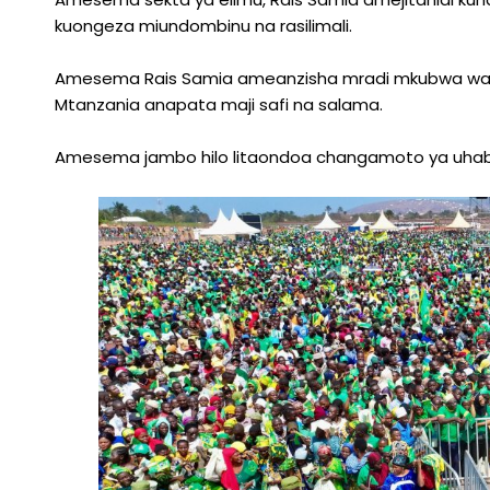
kuongeza miundombinu na rasilimali.
Amesema Rais Samia ameanzisha mradi mkubwa wa kuund
Mtanzania anapata maji safi na salama.
Amesema jambo hilo litaondoa changamoto ya uhaba