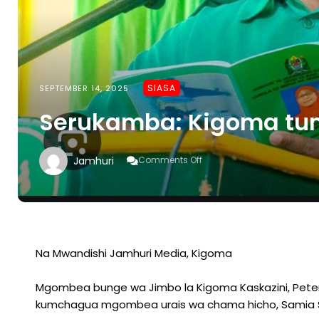
SIASA
SEPTEMBER 14, 2025
Serukamba: Kigoma t
On
Jamhuri
Comments Off
Serukamba:
Kigoma
Tumchague
Samia
Na Mwandishi Jamhuri Media, Kigoma
Mgombea bunge wa Jimbo la Kigoma Kaskazini, Pet
kumchagua mgombea urais wa chama hicho, Samia S