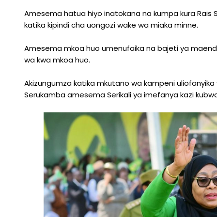
Amesema hatua hiyo inatokana na kumpa kura Rai
katika kipindi cha uongozi wake wa miaka minne.
Amesema mkoa huo umenufaika na bajeti ya maendeleo
wa kwa mkoa huo.
Akizungumza katika mkutano wa kampeni uliofanyika 
Serukamba amesema Serikali ya imefanya kazi kubwa