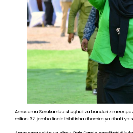
Amesema Serukamba shughuli za bandari zimeongezeka
milioni 32, jambo linalothibitisha dhamira ya dhati ya s
Amesema sekta ya elimu, Rais Samia amejitahidi kuha