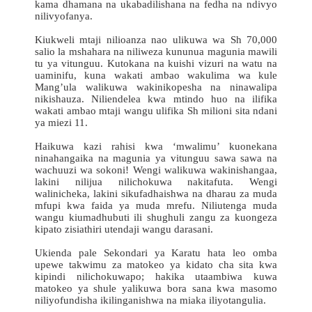
kama dhamana na ukabadilishana na fedha na ndivyo
nilivyofanya.
Kiukweli mtaji nilioanza nao ulikuwa wa Sh 70,000
salio la mshahara na niliweza kununua magunia mawili
tu ya vitunguu. Kutokana na kuishi vizuri na watu na
uaminifu, kuna wakati ambao wakulima wa kule
Mang’ula walikuwa wakinikopesha na ninawalipa
nikishauza. Niliendelea kwa mtindo huo na ilifika
wakati ambao mtaji wangu ulifika Sh milioni sita ndani
ya miezi 11.
Haikuwa kazi rahisi kwa ‘mwalimu’ kuonekana
ninahangaika na magunia ya vitunguu sawa sawa na
wachuuzi wa sokoni! Wengi walikuwa wakinishangaa,
lakini nilijua nilichokuwa nakitafuta. Wengi
walinicheka, lakini sikufadhaishwa na dharau za muda
mfupi kwa faida ya muda mrefu. Niliutenga muda
wangu kiumadhubuti ili shughuli zangu za kuongeza
kipato zisiathiri utendaji wangu darasani.
Ukienda pale Sekondari ya Karatu hata leo omba
upewe takwimu za matokeo ya kidato cha sita kwa
kipindi nilichokuwapo; hakika utaambiwa kuwa
matokeo ya shule yalikuwa bora sana kwa masomo
niliyofundisha ikilinganishwa na miaka iliyotangulia.