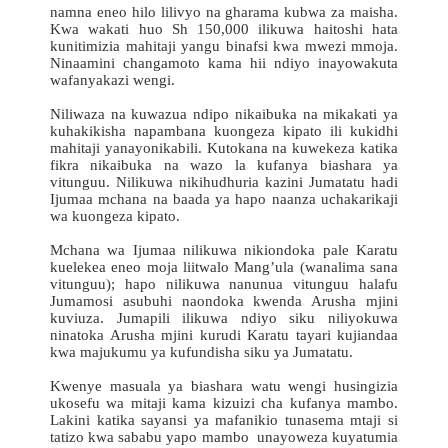
namna eneo hilo lilivyo na gharama kubwa za maisha.
Kwa wakati huo Sh 150,000 ilikuwa haitoshi hata
kunitimizia mahitaji yangu binafsi kwa mwezi mmoja.
Ninaamini changamoto kama hii ndiyo inayowakuta
wafanyakazi wengi.
Niliwaza na kuwazua ndipo nikaibuka na mikakati ya
kuhakikisha napambana kuongeza kipato ili kukidhi
mahitaji yanayonikabili. Kutokana na kuwekeza katika
fikra nikaibuka na wazo la kufanya biashara ya
vitunguu. Nilikuwa nikihudhuria kazini Jumatatu hadi
Ijumaa mchana na baada ya hapo naanza uchakarikaji
wa kuongeza kipato.
Mchana wa Ijumaa nilikuwa nikiondoka pale Karatu
kuelekea eneo moja liitwalo Mang’ula (wanalima sana
vitunguu); hapo nilikuwa nanunua vitunguu halafu
Jumamosi asubuhi naondoka kwenda Arusha mjini
kuviuza. Jumapili ilikuwa ndiyo siku niliyokuwa
ninatoka Arusha mjini kurudi Karatu tayari kujiandaa
kwa majukumu ya kufundisha siku ya Jumatatu.
Kwenye masuala ya biashara watu wengi husingizia
ukosefu wa mitaji kama kizuizi cha kufanya mambo.
Lakini katika sayansi ya mafanikio tunasema mtaji si
tatizo kwa sababu yapo mambo unayoweza kuyatumia