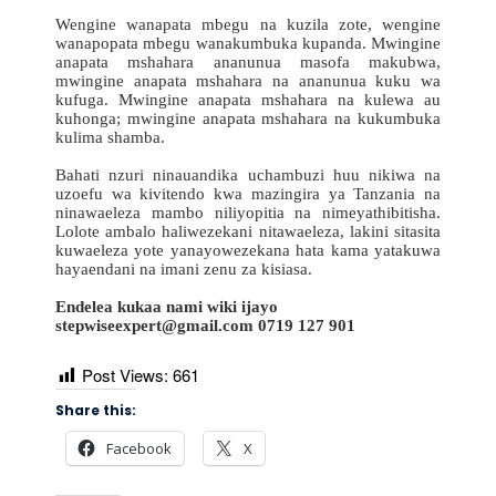
Wengine wanapata mbegu na kuzila zote, wengine
wanapopata mbegu wanakumbuka kupanda. Mwingine
anapata mshahara ananunua masofa makubwa,
mwingine anapata mshahara na ananunua kuku wa
kufuga. Mwingine anapata mshahara na kulewa au
kuhonga; mwingine anapata mshahara na kukumbuka
kulima shamba.
Bahati nzuri ninauandika uchambuzi huu nikiwa na
uzoefu wa kivitendo kwa mazingira ya Tanzania na
ninawaeleza mambo niliyopitia na nimeyathibitisha.
Lolote ambalo haliwezekani nitawaeleza, lakini sitasita
kuwaeleza yote yanayowezekana hata kama yatakuwa
hayaendani na imani zenu za kisiasa.
Endelea kukaa nami wiki ijayo
stepwiseexpert@gmail.com
0719 127 901
Post Views:
661
Share this:
Facebook
X