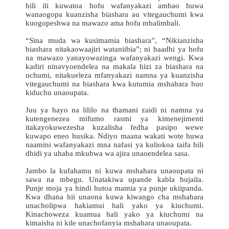
hili ili kuwatoa hofu wafanyakazi ambao huwa
wanaogopa kuanzisha biashara au vitegauchumi kwa
kuogopeshwa na mawazo ama hofu mbalimbali.
“Sina muda wa kusimamia biashara”, “Nikianzisha
biashara nitakaowaajiri wataniibia”; ni baadhi ya hofu
na mawazo yanayowazinga wafanyakazi wengi. Kwa
kadiri ninavyoendelea na makala hizi za biashara na
uchumi, nitakueleza mfanyakazi namna ya kuanzisha
vitegauchumi na biashara kwa kutumia mshahara huo
kiduchu unaoupata.
Juu ya hayo na lililo na thamani zaidi ni namna ya
kutengenezea mifumo rasmi ya kimenejimenti
itakayokuwezesha kuzalisha fedha pasipo wewe
kuwapo eneo husika. Ndiyo maana wakati wote huwa
naamini wafanyakazi mna nafasi ya kuliokoa taifa hili
dhidi ya uhaba mkubwa wa ajira unaoendelea sasa.
Jambo la kufahamu ni kuwa mshahara unaoupata ni
sawa na mbegu. Unatakiwa upande kabla hujaila.
Punje moja ya hindi hutoa mamia ya punje ukiipanda.
Kwa dhana hii unaona kuwa kiwango cha mshahara
unacholipwa hakiamui hali yako ya kiuchumi.
Kinachoweza kuamua hali yako ya kiuchumi na
kimaisha ni kile unachofanyia mshahara unaoupata.