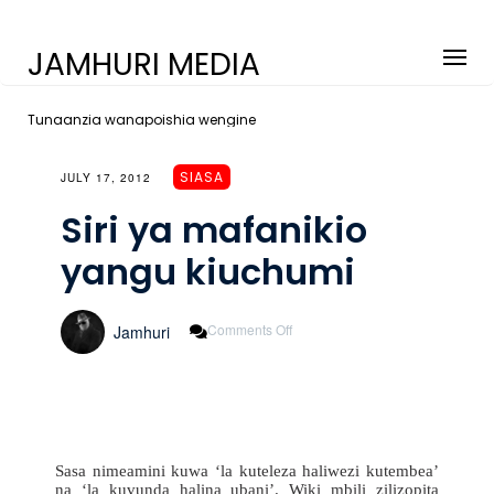
JAMHURI MEDIA
Tunaanzia wanapoishia wengine
SIASA
JULY 17, 2012
Siri ya mafanikio
yangu kiuchumi
On
Comments Off
Jamhuri
Siri
Ya
Mafanikio
Yangu
Kiuchumi
Sasa nimeamini kuwa ‘la kuteleza haliwezi kutembea’
na ‘la kuvunda halina ubani’. Wiki mbili zilizopita