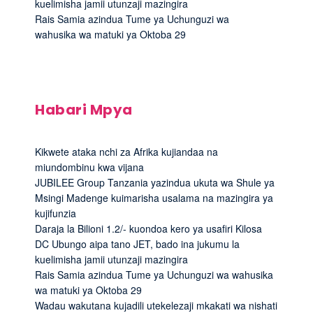
kuelimisha jamii utunzaji mazingira
Rais Samia azindua Tume ya Uchunguzi wa
wahusika wa matuki ya Oktoba 29
Habari Mpya
Kikwete ataka nchi za Afrika kujiandaa na
miundombinu kwa vijana
JUBILEE Group Tanzania yazindua ukuta wa Shule ya
Msingi Madenge kuimarisha usalama na mazingira ya
kujifunzia
Daraja la Bilioni 1.2/- kuondoa kero ya usafiri Kilosa
DC Ubungo aipa tano JET, bado ina jukumu la
kuelimisha jamii utunzaji mazingira
Rais Samia azindua Tume ya Uchunguzi wa wahusika
wa matuki ya Oktoba 29
Wadau wakutana kujadili utekelezaji mkakati wa nishati