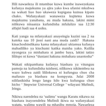
Hili nawaeleza ili mtambue kuwa kumbe inawezekana
kufanya majukumu ya ajira yako kwa ufanisi mkubwa
na wakati huo huo ukaweza kupigana kuinua kipato
chako. Wafanyakazi wanaweza kujitetea kuwa
majukumu yanabana, au muda hakuna, lakini mimi
nilikuwa ninaanza kufundisha mfululizo saa 12:30
alfajiri hadi saa 4 usiku.
Kati yangu na mfanyakazi anayeingia kazini saa 2 na
kutoka saa 10 jioni nani ana muda zaidi? Hakuna
kinachoshindikana kama mfanyakazi ukiamua kufanya
mabadiliko ya kiuchumi katika maisha yako. Kulilia
nyongeza ya mishahara si jambo baya, lakini tatizo
lililopo ni kuwa “duniani hakuna mshahara unaotosha”
Wakati nikipambana kufanya biashara ya vitunguu
pamoja na kufundisha tuisheni, nilikuwa nikitembea na
wazo kubwa zaidi lililokuwa ni kufungua chuo cha
mafunzo ya biashara na kompyuta. Julai 2008
nilifanikisha lengo langu hilo kwa kufungua chuo
hicho ‘ Stepwise Universal College ’ wilayani Mufindi,
Iringa.
Nikiwa naendelea na ‘ualimu’ wangu Karatu nikawa na
biashara inayoendelea Mufindi ikiwa na wafanyakazi
watatu, walimu wawili na mhasibu mmoja. Nawaeleza