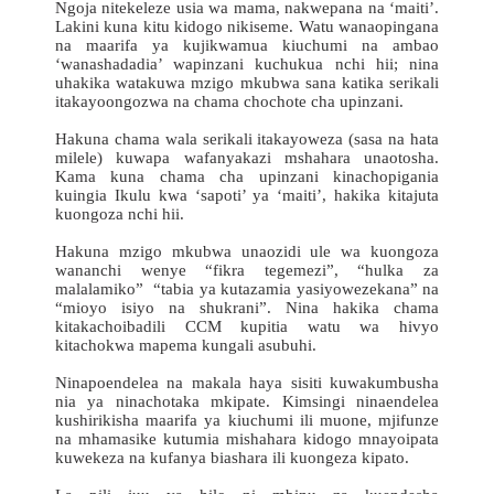
Ngoja nitekeleze usia wa mama, nakwepana na ‘maiti’.
Lakini kuna kitu kidogo nikiseme. Watu wanaopingana
na maarifa ya kujikwamua kiuchumi na ambao
‘wanashadadia’ wapinzani kuchukua nchi hii; nina
uhakika watakuwa mzigo mkubwa sana katika serikali
itakayoongozwa na chama chochote cha upinzani.
Hakuna chama wala serikali itakayoweza (sasa na hata
milele) kuwapa wafanyakazi mshahara unaotosha.
Kama kuna chama cha upinzani kinachopigania
kuingia Ikulu kwa ‘sapoti’ ya ‘maiti’, hakika kitajuta
kuongoza nchi hii.
Hakuna mzigo mkubwa unaozidi ule wa kuongoza
wananchi wenye “fikra tegemezi”, “hulka za
malalamiko” “tabia ya kutazamia yasiyowezekana” na
“mioyo isiyo na shukrani”. Nina hakika chama
kitakachoibadili CCM kupitia watu wa hivyo
kitachokwa mapema kungali asubuhi.
Ninapoendelea na makala haya sisiti kuwakumbusha
nia ya ninachotaka mkipate. Kimsingi ninaendelea
kushirikisha maarifa ya kiuchumi ili muone, mjifunze
na mhamasike kutumia mishahara kidogo mnayoipata
kuwekeza na kufanya biashara ili kuongeza kipato.