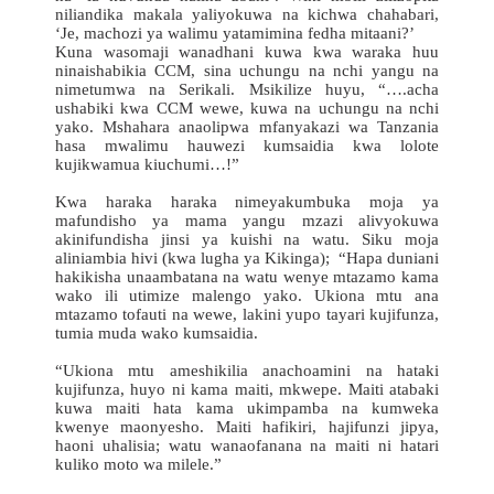
niliandika makala yaliyokuwa na kichwa chahabari,
‘Je, machozi ya walimu yatamimina fedha mitaani?’
Kuna wasomaji wanadhani kuwa kwa waraka huu
ninaishabikia CCM, sina uchungu na nchi yangu na
nimetumwa na Serikali. Msikilize huyu, “….acha
ushabiki kwa CCM wewe, kuwa na uchungu na nchi
yako. Mshahara anaolipwa mfanyakazi wa Tanzania
hasa mwalimu hauwezi kumsaidia kwa lolote
kujikwamua kiuchumi…!”
Kwa haraka haraka nimeyakumbuka moja ya
mafundisho ya mama yangu mzazi alivyokuwa
akinifundisha jinsi ya kuishi na watu. Siku moja
aliniambia hivi (kwa lugha ya Kikinga); “Hapa duniani
hakikisha unaambatana na watu wenye mtazamo kama
wako ili utimize malengo yako. Ukiona mtu ana
mtazamo tofauti na wewe, lakini yupo tayari kujifunza,
tumia muda wako kumsaidia.
“Ukiona mtu ameshikilia anachoamini na hataki
kujifunza, huyo ni kama maiti, mkwepe. Maiti atabaki
kuwa maiti hata kama ukimpamba na kumweka
kwenye maonyesho. Maiti hafikiri, hajifunzi jipya,
haoni uhalisia; watu wanaofanana na maiti ni hatari
kuliko moto wa milele.”