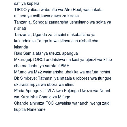
safi ya kupikia
TIRDO yaibua wabunifu wa Afro Heal, wachakata
mimea ya asili kuwa dawa za kisasa
Tanzania, Senegal zaimarisha ushirikiano wa sekta ya
nishati
Tanzania, Uganda zatia saini makubaliano ya
kuiendeleza Tanga kuwa kitovu cha nishati cha
kikanda
Rais Samia afanya uteuzi, apangua
Mkurugejzi ORCI aridhishwa na kasi ya ujenzi wa kituo
cha matibabu ya saratani BMH
Mfumo wa M+2 waimarisha uhakika wa mafuta nchini
Dk Simbeye: Tathmini ya mtaala ulioboreshwa ifungue
ukurasa mpya wa ubora wa elimu
Pinda Apongeza TVLA kwa Kujenga Uwezo wa Ndani
wa Kuzalisha Chanjo za Mifugo
Chande aihimiza FCC kuwafikia wananchi wengi zaidi
kupitia Nanenane