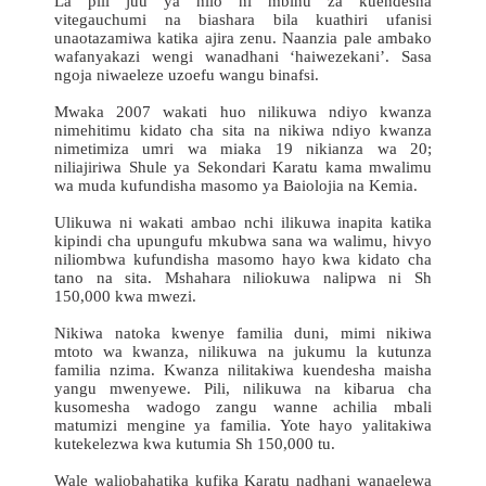
La pili juu ya hilo ni mbinu za kuendesha
vitegauchumi na biashara bila kuathiri ufanisi
unaotazamiwa katika ajira zenu. Naanzia pale ambako
wafanyakazi wengi wanadhani ‘haiwezekani’. Sasa
ngoja niwaeleze uzoefu wangu binafsi.
Mwaka 2007 wakati huo nilikuwa ndiyo kwanza
nimehitimu kidato cha sita na nikiwa ndiyo kwanza
nimetimiza umri wa miaka 19 nikianza wa 20;
niliajiriwa Shule ya Sekondari Karatu kama mwalimu
wa muda kufundisha masomo ya Baiolojia na Kemia.
Ulikuwa ni wakati ambao nchi ilikuwa inapita katika
kipindi cha upungufu mkubwa sana wa walimu, hivyo
niliombwa kufundisha masomo hayo kwa kidato cha
tano na sita. Mshahara niliokuwa nalipwa ni Sh
150,000 kwa mwezi.
Nikiwa natoka kwenye familia duni, mimi nikiwa
mtoto wa kwanza, nilikuwa na jukumu la kutunza
familia nzima. Kwanza nilitakiwa kuendesha maisha
yangu mwenyewe. Pili, nilikuwa na kibarua cha
kusomesha wadogo zangu wanne achilia mbali
matumizi mengine ya familia. Yote hayo yalitakiwa
kutekelezwa kwa kutumia Sh 150,000 tu.
Wale waliobahatika kufika Karatu nadhani wanaelewa