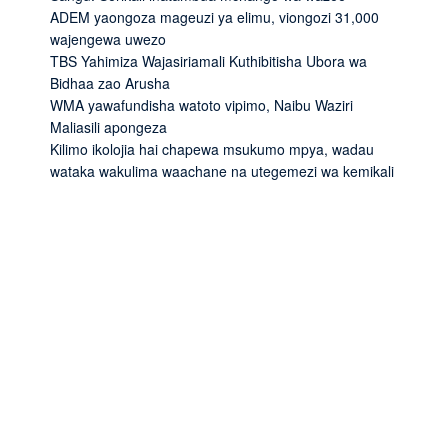
ADEM yaongoza mageuzi ya elimu, viongozi 31,000
wajengewa uwezo
TBS Yahimiza Wajasiriamali Kuthibitisha Ubora wa
Bidhaa zao Arusha
WMA yawafundisha watoto vipimo, Naibu Waziri
Maliasili apongeza
Kilimo ikolojia hai chapewa msukumo mpya, wadau
wataka wakulima waachane na utegemezi wa kemikali