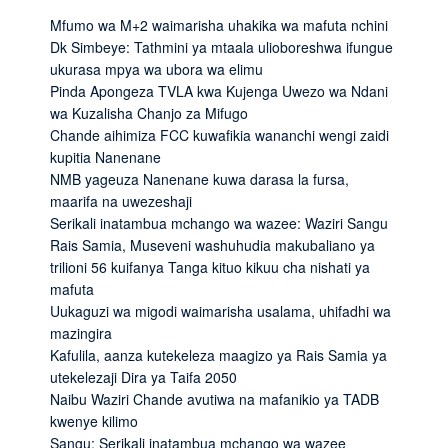
Mfumo wa M+2 waimarisha uhakika wa mafuta nchini
Dk Simbeye: Tathmini ya mtaala ulioboreshwa ifungue
ukurasa mpya wa ubora wa elimu
Pinda Apongeza TVLA kwa Kujenga Uwezo wa Ndani
wa Kuzalisha Chanjo za Mifugo
Chande aihimiza FCC kuwafikia wananchi wengi zaidi
kupitia Nanenane
NMB yageuza Nanenane kuwa darasa la fursa,
maarifa na uwezeshaji
Serikali inatambua mchango wa wazee: Waziri Sangu
Rais Samia, Museveni washuhudia makubaliano ya
trilioni 56 kuifanya Tanga kituo kikuu cha nishati ya
mafuta
Uukaguzi wa migodi waimarisha usalama, uhifadhi wa
mazingira
Kafulila, aanza kutekeleza maagizo ya Rais Samia ya
utekelezaji Dira ya Taifa 2050
Naibu Waziri Chande avutiwa na mafanikio ya TADB
kwenye kilimo
Sangu: Serikali inatambua mchango wa wazee