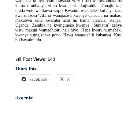
wamekaa kimya. Walipomsikia Waziri nao wamezomoka na
kutoa orodha ya vituo kwa abiria kujisaidia. Tunajiuliza,
muda wote walikuwa wapi? Kwanini waendelee kufanya kazi
kwa mazoea? Abiria wanajazwa kwenye daladala na mabasi
makubwa kana kwamba nchi hii haina utawala. Kenya,
Uganda, Zambia na kwingineko kwenye “Sumatra” zenye
watu makini wamedhibiti hali hiyo. Hapa kwetu wamebaki
kwenye usingizi wa pono. Hawa wanastahili kubanwa. Kasi
hii hawaimudu.
Post Views:
640
Share this:
Facebook
X
Like this: