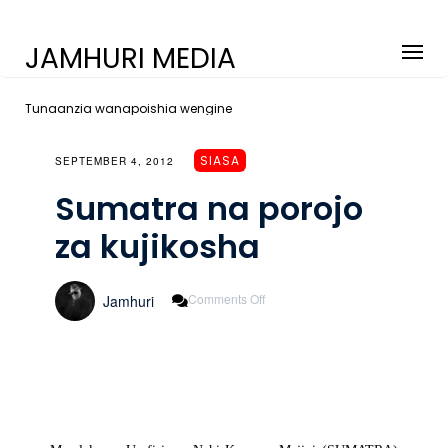
JAMHURI MEDIA
Tunaanzia wanapoishia wengine
SIASA
SEPTEMBER 4, 2012
Sumatra na porojo
za kujikosha
On
Comments Off
Jamhuri
Sumatra
Na
Porojo
Za
Kujikosha