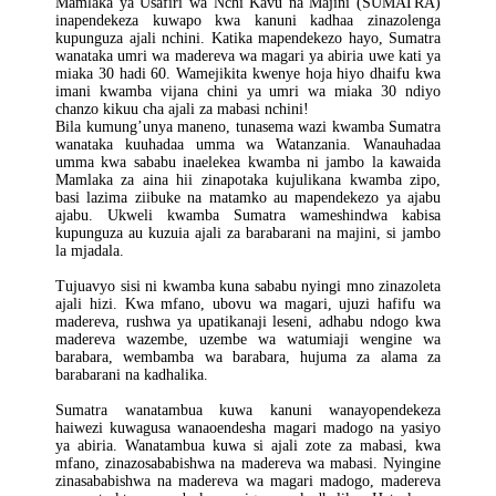
Mamlaka ya Usafiri wa Nchi Kavu na Majini (SUMATRA)
inapendekeza kuwapo kwa kanuni kadhaa zinazolenga
kupunguza ajali nchini. Katika mapendekezo hayo, Sumatra
wanataka umri wa madereva wa magari ya abiria uwe kati ya
miaka 30 hadi 60. Wamejikita kwenye hoja hiyo dhaifu kwa
imani kwamba vijana chini ya umri wa miaka 30 ndiyo
chanzo kikuu cha ajali za mabasi nchini!
Bila kumung’unya maneno, tunasema wazi kwamba Sumatra
wanataka kuuhadaa umma wa Watanzania. Wanauhadaa
umma kwa sababu inaelekea kwamba ni jambo la kawaida
Mamlaka za aina hii zinapotaka kujulikana kwamba zipo,
basi lazima ziibuke na matamko au mapendekezo ya ajabu
ajabu. Ukweli kwamba Sumatra wameshindwa kabisa
kupunguza au kuzuia ajali za barabarani na majini, si jambo
la mjadala.
Tujuavyo sisi ni kwamba kuna sababu nyingi mno zinazoleta
ajali hizi. Kwa mfano, ubovu wa magari, ujuzi hafifu wa
madereva, rushwa ya upatikanaji leseni, adhabu ndogo kwa
madereva wazembe, uzembe wa watumiaji wengine wa
barabara, wembamba wa barabara, hujuma za alama za
barabarani na kadhalika.
Sumatra wanatambua kuwa kanuni wanayopendekeza
haiwezi kuwagusa wanaoendesha magari madogo na yasiyo
ya abiria. Wanatambua kuwa si ajali zote za mabasi, kwa
mfano, zinazosababishwa na madereva wa mabasi. Nyingine
zinasababishwa na madereva wa magari madogo, madereva