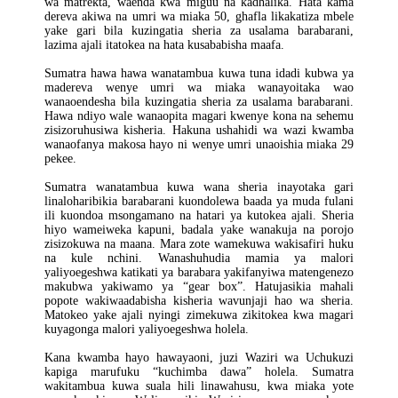
wa matrekta, waenda kwa miguu na kadhalika. Hata kama
dereva akiwa na umri wa miaka 50, ghafla likakatiza mbele
yake gari bila kuzingatia sheria za usalama barabarani,
lazima ajali itatokea na hata kusababisha maafa.
Sumatra hawa hawa wanatambua kuwa tuna idadi kubwa ya
madereva wenye umri wa miaka wanayoitaka wao
wanaoendesha bila kuzingatia sheria za usalama barabarani.
Hawa ndiyo wale wanaopita magari kwenye kona na sehemu
zisizoruhusiwa kisheria. Hakuna ushahidi wa wazi kwamba
wanaofanya makosa hayo ni wenye umri unaoishia miaka 29
pekee.
Sumatra wanatambua kuwa wana sheria inayotaka gari
linaloharibikia barabarani kuondolewa baada ya muda fulani
ili kuondoa msongamano na hatari ya kutokea ajali. Sheria
hiyo wameiweka kapuni, badala yake wanakuja na porojo
zisizokuwa na maana. Mara zote wamekuwa wakisafiri huku
na kule nchini. Wanashuhudia mamia ya malori
yaliyoegeshwa katikati ya barabara yakifanyiwa matengenezo
makubwa yakiwamo ya “gear box”. Hatujasikia mahali
popote wakiwaadabisha kisheria wavunjaji hao wa sheria.
Matokeo yake ajali nyingi zimekuwa zikitokea kwa magari
kuyagonga malori yaliyoegeshwa holela.
Kana kwamba hayo hawayaoni, juzi Waziri wa Uchukuzi
kapiga marufuku “kuchimba dawa” holela. Sumatra
wakitambua kuwa suala hili linawahusu, kwa miaka yote