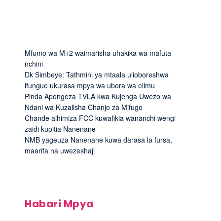
Mfumo wa M+2 waimarisha uhakika wa mafuta
nchini
Dk Simbeye: Tathmini ya mtaala ulioboreshwa
ifungue ukurasa mpya wa ubora wa elimu
Pinda Apongeza TVLA kwa Kujenga Uwezo wa
Ndani wa Kuzalisha Chanjo za Mifugo
Chande aihimiza FCC kuwafikia wananchi wengi
zaidi kupitia Nanenane
NMB yageuza Nanenane kuwa darasa la fursa,
maarifa na uwezeshaji
Habari Mpya