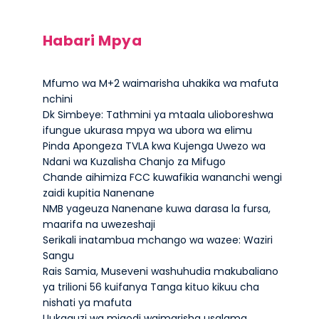
Habari Mpya
Mfumo wa M+2 waimarisha uhakika wa mafuta
nchini
Dk Simbeye: Tathmini ya mtaala ulioboreshwa
ifungue ukurasa mpya wa ubora wa elimu
Pinda Apongeza TVLA kwa Kujenga Uwezo wa
Ndani wa Kuzalisha Chanjo za Mifugo
Chande aihimiza FCC kuwafikia wananchi wengi
zaidi kupitia Nanenane
NMB yageuza Nanenane kuwa darasa la fursa,
maarifa na uwezeshaji
Serikali inatambua mchango wa wazee: Waziri
Sangu
Rais Samia, Museveni washuhudia makubaliano
ya trilioni 56 kuifanya Tanga kituo kikuu cha
nishati ya mafuta
Uukaguzi wa migodi waimarisha usalama,