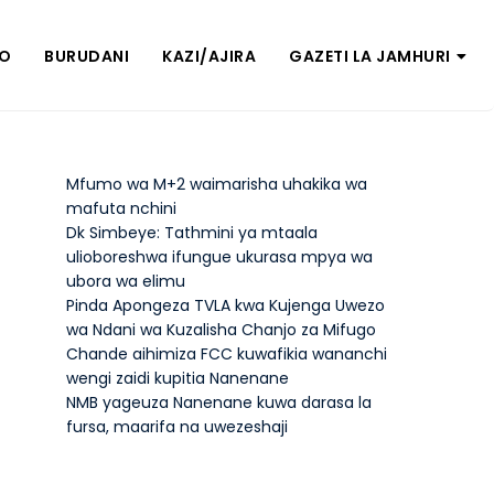
ZO
BURUDANI
KAZI/AJIRA
GAZETI LA JAMHURI
Mfumo wa M+2 waimarisha uhakika wa
mafuta nchini
Dk Simbeye: Tathmini ya mtaala
ulioboreshwa ifungue ukurasa mpya wa
ubora wa elimu
Pinda Apongeza TVLA kwa Kujenga Uwezo
wa Ndani wa Kuzalisha Chanjo za Mifugo
Chande aihimiza FCC kuwafikia wananchi
wengi zaidi kupitia Nanenane
NMB yageuza Nanenane kuwa darasa la
fursa, maarifa na uwezeshaji