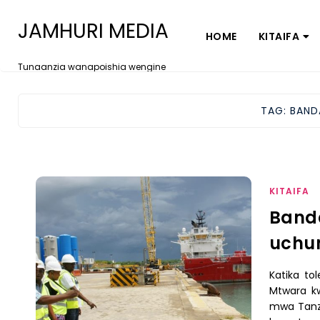
JAMHURI MEDIA
HOME
KITAIFA
Tunaanzia wanapoishia wengine
TAG:
BAND
KITAIFA
Band
uchu
Katika tol
Mtwara kw
mwa Tanza