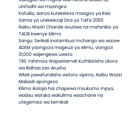
uhifadhi wa mazingira
Kafulila, aanza kutekeleza maagizo ya Rais
Samia ya utekelezaji Dira ya Taifa 2050
Naibu Waziri Chande avutiwa na mafanikio ya
TADB kwenye kilimo
Sangu: Serikali inatambua mchango wa wazee
ADEM yaongoza mageuzi ya elimu, viongozi
31,000 wajengewa uwezo
TBS Yahimiza Wajasiriamali Kuthibitisha Ubora
wa Bidhaa zao Arusha
WMA yawafundisha watoto vipimo, Naibu Waziri
Maliasili apongeza
Kilimo ikolojia hai chapewa msukumo mpya,
wadau wataka wakulima waachane na
utegemezi wa kemikali