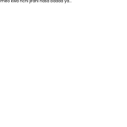
meo kwa nchi jirani hasa baada ya…