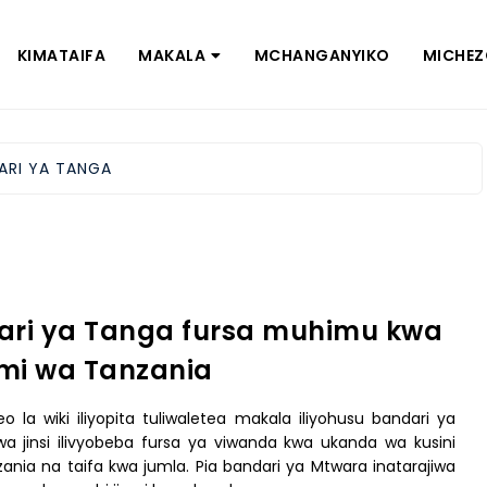
KIMATAIFA
MAKALA
MCHANGANYIKO
MICHE
ARI YA TANGA
ari ya Tanga fursa muhimu kwa
mi wa Tanzania
eo la wiki iliyopita tuliwaletea makala iliyohusu bandari ya
a jinsi ilivyobeba fursa ya viwanda kwa ukanda wa kusini
nia na taifa kwa jumla. Pia bandari ya Mtwara inatarajiwa