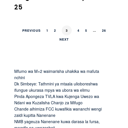
25
PREVIOUS
1
2
3
4
5
…
26
NEXT
Mfumo wa M+2 waimarisha uhakika wa mafuta
nchini
Dk Simbeye: Tathmini ya mtaala ulioboreshwa
ifungue ukurasa mpya wa ubora wa elimu
Pinda Apongeza TVLA kwa Kujenga Uwezo wa
Ndani wa Kuzalisha Chanjo za Mifugo
Chande aihimiza FCC kuwafikia wananchi wengi
zaidi kupitia Nanenane
NMB yageuza Nanenane kuwa darasa la fursa,
maarifa na uwezeshaji