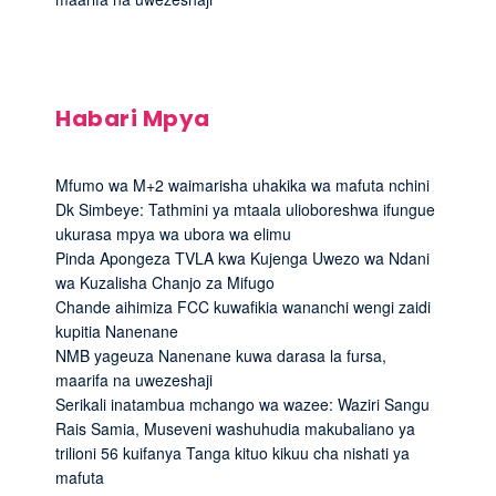
Habari Mpya
Mfumo wa M+2 waimarisha uhakika wa mafuta nchini
Dk Simbeye: Tathmini ya mtaala ulioboreshwa ifungue
ukurasa mpya wa ubora wa elimu
Pinda Apongeza TVLA kwa Kujenga Uwezo wa Ndani
wa Kuzalisha Chanjo za Mifugo
Chande aihimiza FCC kuwafikia wananchi wengi zaidi
kupitia Nanenane
NMB yageuza Nanenane kuwa darasa la fursa,
maarifa na uwezeshaji
Serikali inatambua mchango wa wazee: Waziri Sangu
Rais Samia, Museveni washuhudia makubaliano ya
trilioni 56 kuifanya Tanga kituo kikuu cha nishati ya
mafuta