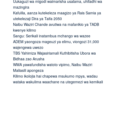
Uukaguzi wa migodi waimarisha usalama, uhifadhi wa
mazingira
Kafulila, aanza kutekeleza maagizo ya Rais Samia ya
utekelezaji Dira ya Taifa 2050
Naibu Waziri Chande avutiwa na mafanikio ya TADB
kwenye kilimo
Sangu: Serikali inatambua mchango wa wazee
ADEM yaongoza mageuzi ya elimu, viongozi 31,000
wajengewa uwezo
TBS Yahimiza Wajasiriamali Kuthibitisha Ubora wa
Bidhaa zao Arusha
WMA yawafundisha watoto vipimo, Naibu Waziri
Maliasili apongeza
Kilimo ikolojia hai chapewa msukumo mpya, wadau
wataka wakulima waachane na utegemezi wa kemikali