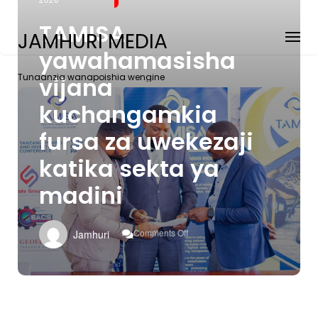
TAMISA
JAMHURI MEDIA
yawahamasisha
Tunaanzia wanapoishia wengine
vijana
kuchangamkia
fursa za uwekezaji
katika sekta ya
madini
On
Comments Off
Jamhuri
TAMISA
Yawahamasisha
Vijana
Kuchangamkia
Fursa
Za