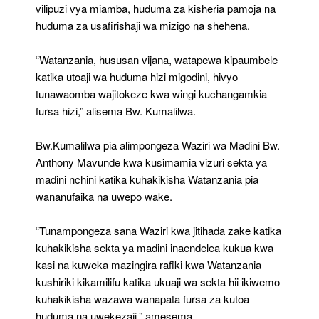
vilipuzi vya miamba, huduma za kisheria pamoja na
huduma za usafirishaji wa mizigo na shehena.
“Watanzania, hususan vijana, watapewa kipaumbele
katika utoaji wa huduma hizi migodini, hivyo
tunawaomba wajitokeze kwa wingi kuchangamkia
fursa hizi,” alisema Bw. Kumalilwa.
Bw.Kumalilwa pia alimpongeza Waziri wa Madini Bw.
Anthony Mavunde kwa kusimamia vizuri sekta ya
madini nchini katika kuhakikisha Watanzania pia
wananufaika na uwepo wake.
“Tunampongeza sana Waziri kwa jitihada zake katika
kuhakikisha sekta ya madini inaendelea kukua kwa
kasi na kuweka mazingira rafiki kwa Watanzania
kushiriki kikamilifu katika ukuaji wa sekta hii ikiwemo
kuhakikisha wazawa wanapata fursa za kutoa
huduma na uwekezaji,” amesema .