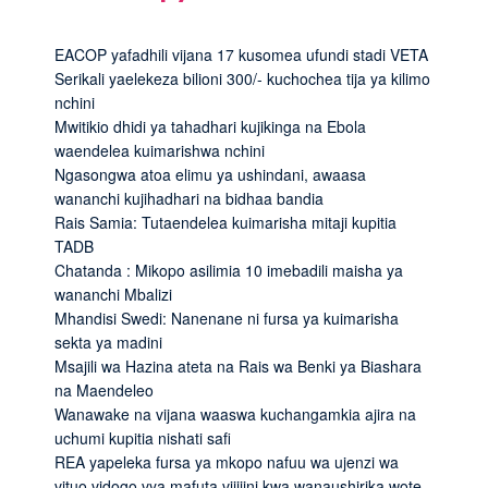
EACOP yafadhili vijana 17 kusomea ufundi stadi VETA
Serikali yaelekeza bilioni 300/- kuchochea tija ya kilimo
nchini
Mwitikio dhidi ya tahadhari kujikinga na Ebola
waendelea kuimarishwa nchini
Ngasongwa atoa elimu ya ushindani, awaasa
wananchi kujihadhari na bidhaa bandia
Rais Samia: Tutaendelea kuimarisha mitaji kupitia
TADB
Chatanda : Mikopo asilimia 10 imebadili maisha ya
wananchi Mbalizi
Mhandisi Swedi: Nanenane ni fursa ya kuimarisha
sekta ya madini
Msajili wa Hazina ateta na Rais wa Benki ya Biashara
na Maendeleo
Wanawake na vijana waaswa kuchangamkia ajira na
uchumi kupitia nishati safi
REA yapeleka fursa ya mkopo nafuu wa ujenzi wa
vituo vidogo vya mafuta vijijini kwa wanaushirika wote