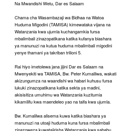
Uwekezaji
Na Mwandishi Wetu, Dar es Salaam
Katika
Sekta
Chama cha Wasambazaji wa Bidhaa na Watoa
Ya
Madini
Huduma Migodini (TAMISA) kimewataka vijana na
Watanzania kwa ujumla kuchangamkia fursa
mbalimbali zinazopatikana katika kufanya biashara
ya manunuzi na kutua huduma mbalimbali migodini
yenye thamani ya takriban trilioni 5.
Rai hiyo imetolewa jana jijini Dar es Salaam na
Mwenyekiti wa TAMISA, Bw. Peter Kumalilwa, wakati
akizungumza na waandishi wa habari kuhusu fursa
lukuki zinazopatikana katika sekta ya madini,
akisisitiza umuhimu wa Watanzania kuzitumia
kikamilifu kwa maendeleo yao na taifa kwa ujumla.
Bw. Kumalilwa alisema kuwa katika biashara ya
manunuzi na utoaji huduma kuna fursa mbalimbali
zinazoweza kuwatajirisha Watanzania kwa sababu