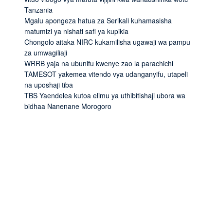
Tanzania
Mgalu apongeza hatua za Serikali kuhamasisha
matumizi ya nishati safi ya kupikia
Chongolo aitaka NIRC kukamilisha ugawaji wa pampu
za umwagiliaji
WRRB yaja na ubunifu kwenye zao la parachichi
TAMESOT yakemea vitendo vya udanganyifu, utapeli
na uposhaji tiba
TBS Yaendelea kutoa elimu ya uthibitishaji ubora wa
bidhaa Nanenane Morogoro