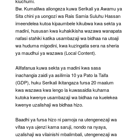
kiuchumi.
Bw. Kumalilwa aliongeza kuwa Serikali ya Awamu ya
Sita chini ya uongozi wa Rais Samia Suluhu Hassan
imeendelea kutoa kipaumbele kikubwa kwa sekta ya
madini, hususan kwa kuhakikisha wazawa wanapata
nafasi stahiki katika usambazaji wa bidhaa na utoaji
wa huduma migodini, kwa kuzingatia sera na sheria
ya maudhui ya wazawa (Local Content).
Alifafanua kuwa sekta ya madini kwa sasa
inachangia zaidi ya asilimia 10 ya Pato la Taifa
(GDP), huku Serikali ikitangaza fursa 20 maalum
kwa wazawa kwa lengo la kuwasaidia kuhama
kutoka kwenye usambazaji wa bidhaa na kuelekea
kwenye uzalishaji wa bidhaa hizo.
Baadhi ya fursa hizo ni pamoja na utengenezaji wa
vifaa vya ujenzi kama saruji, nondo na nyaya,
uzalishaji wa vilainishi mbalimbali, utengenezaji wa