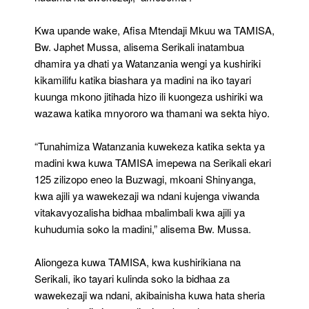
Kwa upande wake, Afisa Mtendaji Mkuu wa TAMISA,
Bw. Japhet Mussa, alisema Serikali inatambua
dhamira ya dhati ya Watanzania wengi ya kushiriki
kikamilifu katika biashara ya madini na iko tayari
kuunga mkono jitihada hizo ili kuongeza ushiriki wa
wazawa katika mnyororo wa thamani wa sekta hiyo.
“Tunahimiza Watanzania kuwekeza katika sekta ya
madini kwa kuwa TAMISA imepewa na Serikali ekari
125 zilizopo eneo la Buzwagi, mkoani Shinyanga,
kwa ajili ya wawekezaji wa ndani kujenga viwanda
vitakavyozalisha bidhaa mbalimbali kwa ajili ya
kuhudumia soko la madini,” alisema Bw. Mussa.
Aliongeza kuwa TAMISA, kwa kushirikiana na
Serikali, iko tayari kulinda soko la bidhaa za
wawekezaji wa ndani, akibainisha kuwa hata sheria