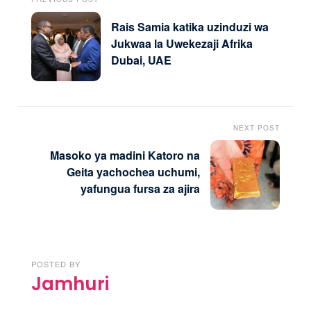
Rais Samia katika uzinduzi wa
Jukwaa la Uwekezaji Afrika
Dubai, UAE
NEXT POST
Masoko ya madini Katoro na
Geita yachochea uchumi,
yafungua fursa za ajira
POSTED BY
Jamhuri