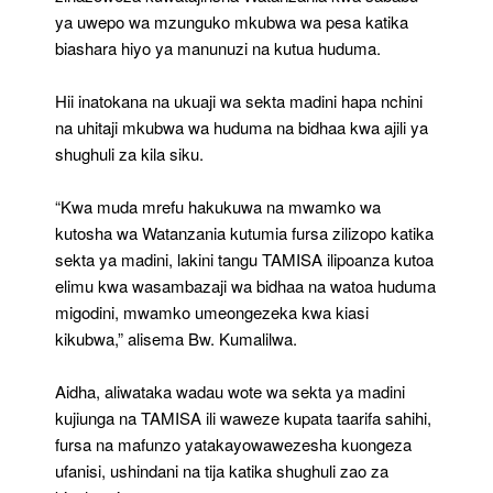
ya uwepo wa mzunguko mkubwa wa pesa katika
biashara hiyo ya manunuzi na kutua huduma.
Hii inatokana na ukuaji wa sekta madini hapa nchini
na uhitaji mkubwa wa huduma na bidhaa kwa ajili ya
shughuli za kila siku.
“Kwa muda mrefu hakukuwa na mwamko wa
kutosha wa Watanzania kutumia fursa zilizopo katika
sekta ya madini, lakini tangu TAMISA ilipoanza kutoa
elimu kwa wasambazaji wa bidhaa na watoa huduma
migodini, mwamko umeongezeka kwa kiasi
kikubwa,” alisema Bw. Kumalilwa.
Aidha, aliwataka wadau wote wa sekta ya madini
kujiunga na TAMISA ili waweze kupata taarifa sahihi,
fursa na mafunzo yatakayowawezesha kuongeza
ufanisi, ushindani na tija katika shughuli zao za